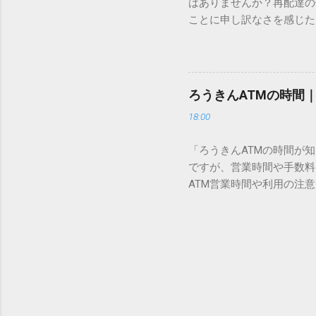
はありませんか？再配達の
所」のような番号が割り振
ことに申し訳なさを感じた
び出すことができるのです。
い」 「わざわざ電話をか
ソフトも不要なのが「Uni
ビス「スマートクラブ」と
できます。 具体的な手順（U
なります。この記事では、
角」にする（※重要）。 **「
す。 佐川急便の再配達が
力した数字が、一瞬で対応する
ろうきんATMの時間
会員サービス「スマートク
です。Word上で「20BB7」
18:00
す。 以前はウェブサイト
性が飛躍的に向上していま
「ろうきんATMの時間が
じめ配達時間を変更すると
ですが、営業時間や手数料
本国内で最も利用されてい
ATM営業時間や利用の注意
します。 1. トーク画面
用する場所によって時間が異な
ます。LINE公式アカウ
日：休止（※一部店舗では
接届きます。そのまま画面
可能 です。 1-2. ローソン
時間いつでも、どこでも 
早朝や深夜、休日でも入出金
い立った瞬間に数秒で手続き
ATMや提携ATMを使う際は
時頃に伺います」というメ
低額 平日18:00〜21:0
きるため...
合も 手数料を節約するには、