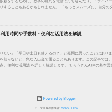
依頼をするために、数字の羅列を電話で打ち込んだり、ドライバ
られています。変換候補に出ない文字でも、この住所（コード）
りすることもあるかもしれません。 「もっとスムーズに、自分の
 2. Windows標準機能！文字コードで漢字を出す「16進数入力
けずに、スマホ一つで完結させたい」 そんな願いを叶えてくれるの
code」を直接入力する方法です。Wordやメモ帳など、多くのWind
、LINEや公式アプリの連携です。これらを活用するだけで、再配
nicode入力） 入力したい文字の「Unicode（例：20BB7）」
忙しい毎日をサポートする便利な受け取り術と、連携による具体
20BB7」**と入力する。 直後にキーボードの**[Alt]キーを押しな
劇的に変わる「スマートクラブ」とは？ まず押さえておきたいのが
漢字（例：𠮷）に変換されます。 注記： この方法は、特にMicros
｜利用時間や手数料・便利な活用法を解説
ラブ」です。これは、荷物の配送状況をリアルタイムで管理する
と打ってA...
を開いてログインする手間がありましたが、現在はLINEやアプリと
す。登録を済ませておくだけで、荷物が発送された瞬間に通知が
知りたい」「平日や土日も使えるの？」と疑問に思ったことはありま
いった先回りの対応が可能になります。 LINE連携で「不在連絡票
を知らないと、急な入出金で困ることもあります。この記事では、
るコミュニケーションアプリ「LINE」を佐川急便と連携させると
点、便利な活用法 を詳しく解説します。 1. ろうきんATMの基本営
からワンタップで依頼 不在連絡票に記載されたQRコードを読み取る
りますが、一般的には次の通りです。 1-1. 店舗内ATM 平日：9:0
ントを友だち追加し、スマートクラブのIDを連携させると、配送予定
土曜日のみ利用可能） 店舗内ATMは、銀行窓口と同じ営業時間で
上のボタンをタップするだけで、希望の日時や場所を指定して再配達を
・セブン銀行など提携ATM 平日：7:00〜23:00 土曜・日曜・祝日：7:0
電話受付の時間制限を気にする必要はありません。深夜でも早朝で
が可能 です。ただし、手数料が別途かかる場合があります。 2. 
が完了します。 3. お届け予定通知による「未然の不在」防止 荷
、 時間帯によって手数料が異なる 点に注意が必要です。 平日8:45
ッセージが届きます。その時間に急な予定が入ってしまった場合
Powered by Blogger
0／土日祝日：110〜330円程度の手数料が発生 深夜（21:00〜翌7:00
 平日昼間の利用が最もお得 です。 3. ろうきんATMの便利な活用法
テーマ画像の作成者:
Michael Elkan