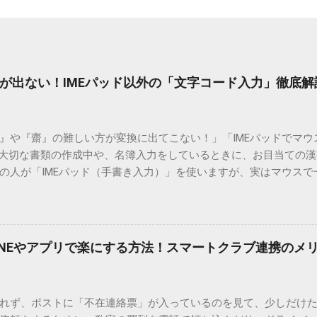
が出ない！IMEパッド以外の「文字コード入力」徹底解
）』や『齋』の難しい方が変換に出てこない！」「IMEパッドでマ
 大切な書類の作成中や、名簿入力をしているときに、お目当ての
の人が「IMEパッド（手書き入力）」を使いますが、実はマウスで
結局見つからないことも少なくありません。 そこで今回は、IME
で旧字や外字、特殊記号を呼び出す「文字コード入力」のテクニ
、もう難しい漢字の入力で手を止める必要はありません。 1. なぜ
そも、なぜ普通の変換で出てこない漢字があるのでしょうか。その
INEやアプリで楽にする方法！スマートクラブ連携のメ
。 日本のパソコンで一般的に使われる漢字は、JIS規格（日本産業
形で整理されています。しかし、人名や地名に使われる非常に古い
は、この一般的な変換リストに含まれていないことが多いのです。
れず、ポストに「不在連絡票」が入っているのを見て、少しだけ
ド）」や「JISコード」といった 文字コード です。パソコン上のすべ