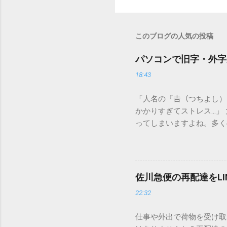
このブログの人気の投稿
パソコンで旧字・外字
18:43
「人名の『𠮷（つちよし
かかりすぎてストレス…」
ってしまいますよね。多く
すし、似た漢字が多すぎて
ードを打ち込むだけで一瞬
この方法をマスターすれば
が出てこないのか？ そも
佐川急便の再配達をL
認識する仕組みにあります
22:32
準」「第2水準」といった
織だけで作られた「外字」
仕事や外出で荷物を受け取
「Unicode（ユニコー