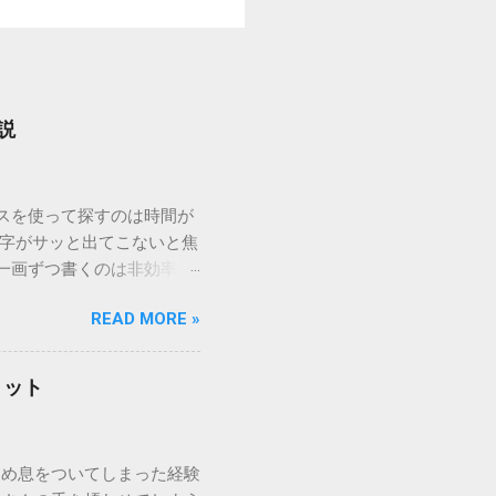
説
ウスを使って探すのは時間が
漢字がサッと出てこないと焦
一画ずつ書くのは非効率で
パッドを使わずに、特定のコ
READ MORE »
ックを詳しく解説します。
「変換」しても旧字・外字
理由は、パソコンが文字を
リット
規格）によって「第1水
漢字（旧字）や、特定の組
 そこで登場するのが
ため息をついてしまった経験
ての文字には、いわば「住