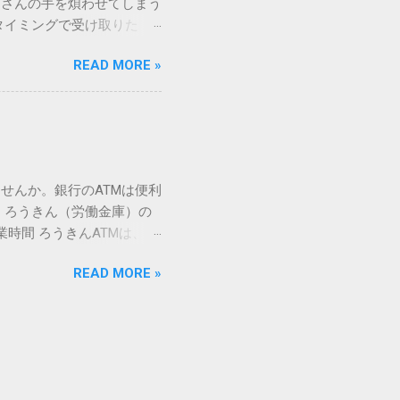
ーさんの手を煩わせてしまう
を直接指定すれば、確実に呼
タイミングで受け取りた
」 最も汎用性が高く、特別な
が、佐川急便の会員制サー
owsアプリケーションで使用
READ MORE »
達のストレスは驚くほど軽く
を把握する。 入力モードを「半
的なメリットを徹底解説しま
がら[X]キー**を押す。 入
、佐川急便の個人向け無料
oft Wordで非常に強力
ための基盤となるサービスで
紐付けることで、その利便
届き、不在になる前にあらか
せんか。銀行のATMは便利
」とおさらばできる理由 日
 ろうきん（労働金庫）の
、荷物の受け取り体験が一変
業時間 ろうきんATMは、利
手間すら、過去のものになり
0〜17:00 土曜・日曜・祝
や不在通知がトーク画面に直
READ MORE »
利用でき、 窓口での対応も
依頼できます。 2. 24
0〜23:00 提携ATMでは、
も、通勤電車の中でも、思
手数料と注意点 ろうきん
物が届く前に「○月○日の○
〜18:00：手数料無料または
、届く前に受取時間を変更で
）：提携ATMは利用できない場
 3-1. 入出金のスケジュ