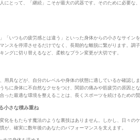
人にとって、「継続」こそが最大の武器です。そのために必要な
」「いつもの疲労感とは違う」といった身体からの小さなサイン
マンスを停滞させるだけでなく、長期的な離脱に繋がります。調
キングに切り替えるなど、柔軟なプラン変更が大切です。
、用具などが、自分のレベルや身体の状態に適しているか確認し
うちに身体に不自然なクセをつけ、関節の痛みや筋疲労の原因と
合った最適な環境を整えることは、長くスポーツを続けるための
きる小さな積み重ね
変化をもたらす魔法のような裏技はありません。しかし、日々の
慣が、確実に数年後のあなたのパフォーマンスを支えます。
ッチで身体を温める