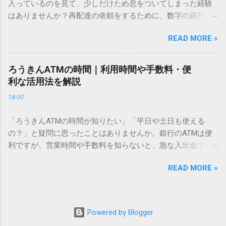
入っているのを見て、少しだけため息をついてしまった経験
こないのか？ そもそも、なぜ普通の変換で出てこない漢字が
はありませんか？再配達の依頼をするために、数字の羅列を
あるのでしょうか。その理由は、パソコンが文字を認識する
電話で打ち込んだり、ドライバーさんの手を煩わせてしまう
仕組みにあります。 日本のパソコンで一般的に使われる漢字
READ MORE »
ことに申し訳なさを感じたりすることもあるかもしれませ
は、JIS規格（日本産業規格）によって「第1水準」「第2水
ん。 「もっとスムーズに、自分のタイミングで受け取りた
準」といった形で整理されています。しかし、人名や地名に
い」 「わざわざ電話をかけずに、スマホ一つで完結させた
使われる非常に古い漢字（旧字）や、特定の組織だけで作ら
ろうきんATMの時間｜利用時間や手数料・便
い」 そんな願いを叶えてくれるのが、佐川急便の会員制サー
れた「外字」は、この一般的な変換リストに含まれていない
利な活用法を解説
ビス「スマートクラブ」と、LINEや公式アプリの連携です。
ことが多いのです。 そこで登場するのが「Unicode（ユニコ
18:00
これらを活用するだけで、再配達のストレスは驚くほど軽く
ード）」や「JISコード」といった 文字コード です。パソコ
なります。この記事では、忙しい毎日をサポートする便利な
ン上のすべての文字には、いわば「住所」のような番号が割
「ろうきんATMの時間が知りたい」「平日や土日も使える
受け取り術と、連携による具体的なメリットを徹底解説しま
り振られています。変換候補に出ない文字でも、この住所
の？」と疑問に思ったことはありませんか。銀行のATMは便
す。 佐川急便の再配達が劇的に変わる「スマートクラブ」と
（コード）を直接指定すれば、確実に呼び出すことができる
利ですが、営業時間や手数料を知らないと、急な入出金で困
は？ まず押さえておきたいのが、佐川急便の個人向け無料会
のです。 2. Windows標準機能！文字コードで漢字を出す「16
ることもあります。この記事では、 ろうきん（労働金庫）の
員サービス「スマートクラブ」です。これは、荷物の配送状
進数入力」 最も汎用性が高く、特別なソフトも不要なのが
READ MORE »
ATM営業時間や利用の注意点、便利な活用法 を詳しく解説し
況をリアルタイムで管理するための基盤となるサービスで
「Unicode」を直接入力する方法です。Wordやメモ帳など、
ます。 1. ろうきんATMの基本営業時間 ろうきんATMは、利用
す。 以前はウェブサイトを開いてログインする手間がありま
多くのWindowsアプリケーションで使用できます。 具体的な
する場所によって時間が異なりますが、一般的には次の通り
したが、現在はLINEやアプリと紐付けることで、その利便性
手順（Unicode入力） 入力したい文字の「Unicode（例：
です。 1-1. 店舗内ATM 平日：9:00〜17:00 土曜・日曜・祝
が飛躍的に向上しています。登録を済ませておくだけで、荷
Powered by Blogger
20BB7）」を把握する。 入力モードを「半角」にする（※重
日：休止（※一部店舗では土曜日のみ利用可能） 店舗内ATM
物が発送された瞬間に通知が届き、不在になる前にあらかじ
要）。 **「20BB7」**と入力する。 直後にキーボードの**