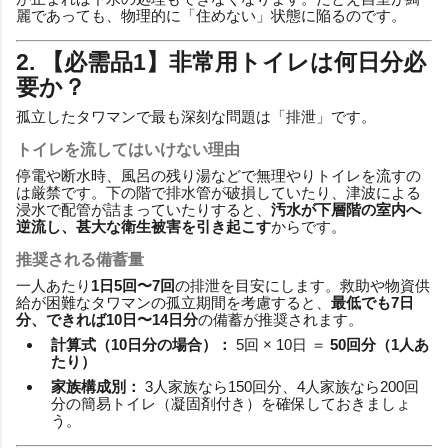
麗であっても、物理的に「住めない」状態に陥るのです。
2. 【必需品1】非常用トイレは何日分必
要か？
孤立したタワマンで最も深刻な問題は「排泄」です。
トイレを流してはいけない理由
停電や断水時、風呂の残り湯などで無理やりトイレを流すの
は厳禁です。下の階で排水管が破損していたり、津波による
浸水で配管が詰まっていたりすると、
汚水が下層階の室内へ
逆流し、甚大な衛生被害を引き起こす
からです。
推奨される備蓄量
一人あたり
1日5回〜7回
の排泄を目安にします。救助や物資供
給が困難なタワマンの孤立期間を考慮すると、
最低でも7日
分、できれば10日〜14日分
の備蓄が推奨されます。
計算式（10日分の場合）：
5回 × 10日 ＝
50回分（1人あ
たり）
家族構成別：
3人家族なら150回分、4人家族なら200回
分の簡易トイレ（凝固剤付き）を確保しておきましょ
う。