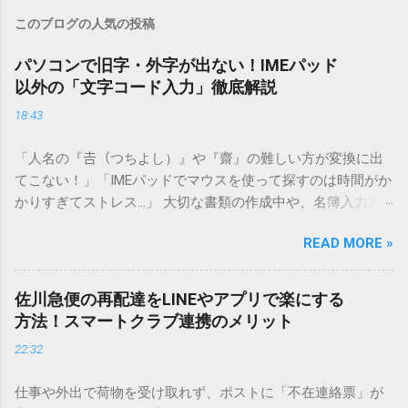
このブログの人気の投稿
パソコンで旧字・外字が出ない！IMEパッド
以外の「文字コード入力」徹底解説
18:43
「人名の『𠮷（つちよし）』や『齋』の難しい方が変換に出
てこない！」「IMEパッドでマウスを使って探すのは時間がか
かりすぎてストレス…」 大切な書類の作成中や、名簿入力を
しているときに、お目当ての漢字がサッと出てこないと焦っ
READ MORE »
てしまいますよね。多くの人が「IMEパッド（手書き入力）」
を使いますが、実はマウスで一画ずつ書くのは非効率です
し、似た漢字が多すぎて結局見つからないことも少なくあり
佐川急便の再配達をLINEやアプリで楽にする
ません。 そこで今回は、IMEパッドを使わずに、特定のコー
方法！スマートクラブ連携のメリット
ドを打ち込むだけで一瞬で旧字や外字、特殊記号を呼び出す
22:32
「文字コード入力」のテクニックを詳しく解説します。 この
方法をマスターすれば、もう難しい漢字の入力で手を止める
仕事や外出で荷物を受け取れず、ポストに「不在連絡票」が
必要はありません。 1. なぜ「変換」しても旧字・外字が出て