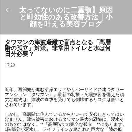
スキップしてメイン コンテンツに移動
太ってないのに二重顎】原因
と即効性のある改善方法｜小
顔を叶える美容ブログ
タワマンの津波避難で盲点となる「高層
階の孤立」対策。非常用トイレと水は何
日分必要？
17:29
近年、再開発が進む沿岸エリアやリバーサイドに建つタワー
マンション（タワマン）。最新の制振・免震技術を備えた頑
丈な建物は、津波の直撃を受けても倒壊するリスクは低いと
されています。
しかし、高層階に住んでいるからといって安心しきってはい
けません。津波被害におけるタワマン最大の恐怖は、浸水そ
のものではなく、**「高層階での完全な孤立」**にあります。
1階部分が冠水し、ライフラインが絶たれた巨大な「陸の孤