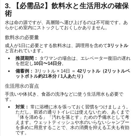
3. 【必需品2】飲料水と生活用水の確保
術
水は命の源ですが、高層階へ運び上げるのは不可能です。あ
らかじめ室内にストックしておくしかありません。
飲料水の必要量
成人が1日に必要とする飲料水は、調理用を含めて
3リットル
と言われています。
推奨期間：
タワマンの場合は、エレベーター復旧の遅れ
を想定し
10日〜14日分
。
備蓄例：
3リットル × 14日 ＝
42リットル（2リットルペ
ットボトル約21本分 / 1人あたり）
生活用水の盲点
手洗いや体拭き、食器の洗浄などに使う生活用水も必要で
す。
対策：
常に浴槽に水を張っておく習慣をつけましょう。
ただし、前述の通りトイレには使えないため、あくまで
「体を清める」「汚れを落とす」ための予備水として考
えます。ウェットティッシュや水のいらないシャンプー
を多めに用意することで、水の消費を抑える工夫も有効
です。