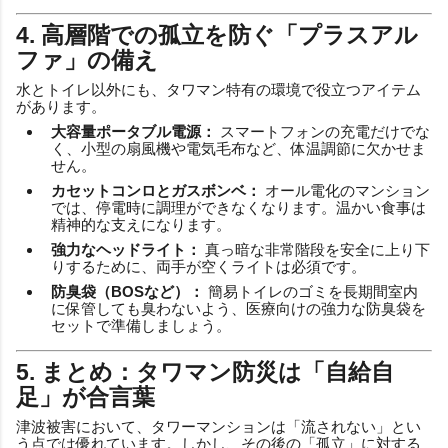
4. 高層階での孤立を防ぐ「プラスアル
ファ」の備え
水とトイレ以外にも、タワマン特有の環境で役立つアイテム
があります。
大容量ポータブル電源：
スマートフォンの充電だけでな
く、小型の扇風機や電気毛布など、体温調節に欠かせま
せん。
カセットコンロとガスボンベ：
オール電化のマンション
では、停電時に調理ができなくなります。温かい食事は
精神的な支えになります。
強力なヘッドライト：
真っ暗な非常階段を安全に上り下
りするために、両手が空くライトは必須です。
防臭袋（BOSなど）：
簡易トイレのゴミを長期間室内
に保管しても臭わないよう、医療向けの強力な防臭袋を
セットで準備しましょう。
5. まとめ：タワマン防災は「自給自
足」が合言葉
津波被害において、タワーマンションは「流されない」とい
う点では優れています。しかし、その後の「孤立」に対する