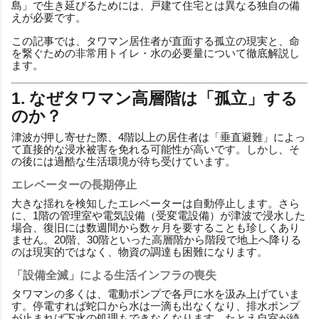
島」で生き延びるためには、戸建て住宅とは異なる独自の備
えが必要です。
この記事では、タワマン居住者が直面する孤立の現実と、命
を繋ぐための非常用トイレ・水の必要量について徹底解説し
ます。
1. なぜタワマン高層階は「孤立」する
のか？
津波が押し寄せた際、4階以上の居住者は「垂直避難」によっ
て直接的な浸水被害を免れる可能性が高いです。しかし、そ
の後には過酷な生活環境が待ち受けています。
エレベーターの長期停止
大きな揺れを検知したエレベーターは自動停止します。さら
に、1階の管理室や電気設備（受変電設備）が津波で浸水した
場合、復旧には数週間から数ヶ月を要することも珍しくあり
ません。20階、30階といった高層階から階段で地上へ降りる
のは現実的ではなく、物資の調達も困難になります。
「設備全滅」による生活インフラの喪失
タワマンの多くは、電動ポンプで各戸に水を汲み上げていま
す。停電すれば蛇口から水は一滴も出なくなり、排水ポンプ
が止まれば下水の処理もできなくなります。たとえ自室が綺