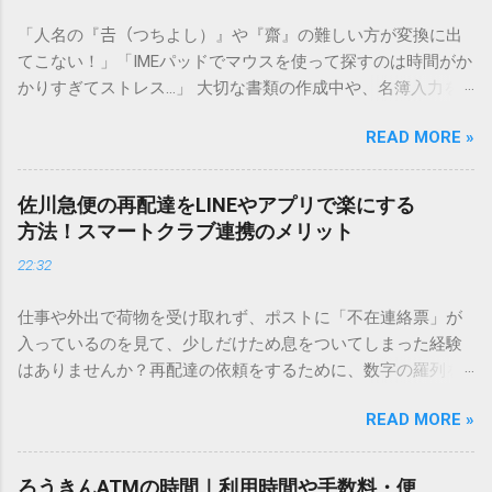
「人名の『𠮷（つちよし）』や『齋』の難しい方が変換に出
てこない！」「IMEパッドでマウスを使って探すのは時間がか
かりすぎてストレス…」 大切な書類の作成中や、名簿入力を
しているときに、お目当ての漢字がサッと出てこないと焦っ
READ MORE »
てしまいますよね。多くの人が「IMEパッド（手書き入力）」
を使いますが、実はマウスで一画ずつ書くのは非効率です
し、似た漢字が多すぎて結局見つからないことも少なくあり
佐川急便の再配達をLINEやアプリで楽にする
ません。 そこで今回は、IMEパッドを使わずに、特定のコー
方法！スマートクラブ連携のメリット
ドを打ち込むだけで一瞬で旧字や外字、特殊記号を呼び出す
22:32
「文字コード入力」のテクニックを詳しく解説します。 この
方法をマスターすれば、もう難しい漢字の入力で手を止める
仕事や外出で荷物を受け取れず、ポストに「不在連絡票」が
必要はありません。 1. なぜ「変換」しても旧字・外字が出て
入っているのを見て、少しだけため息をついてしまった経験
こないのか？ そもそも、なぜ普通の変換で出てこない漢字が
はありませんか？再配達の依頼をするために、数字の羅列を
あるのでしょうか。その理由は、パソコンが文字を認識する
電話で打ち込んだり、ドライバーさんの手を煩わせてしまう
仕組みにあります。 日本のパソコンで一般的に使われる漢字
READ MORE »
ことに申し訳なさを感じたりすることもあるかもしれませ
は、JIS規格（日本産業規格）によって「第1水準」「第2水
ん。 「もっとスムーズに、自分のタイミングで受け取りた
準」といった形で整理されています。しかし、人名や地名に
い」 「わざわざ電話をかけずに、スマホ一つで完結させた
使われる非常に古い漢字（旧字）や、特定の組織だけで作ら
ろうきんATMの時間｜利用時間や手数料・便