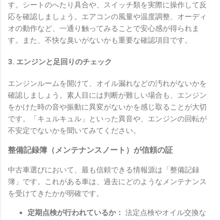
す。シートのへたり具合や、スイッチ類を実際に操作して反
応を確認しましょう。エアコンの風量や温度調整、オーディ
オの動作など、一通り触ってみることで安心感が得られま
す。また、不快な臭いがないかも重要な確認項目です。
3. エンジンと足回りのチェック
エンジンルームを開けて、オイル漏れなどの汚れがないかを
確認しましょう。素人目には判断が難しい場合も、エンジン
をかけた時の音や振動に異変がないかを感じ取ることが大切
です。「キュルキュル」といった異音や、エンジンの回転が
不安定でないかを聞いてみてください。
整備記録簿（メンテナンスノート）が信頼の証
中古車選びにおいて、最も信頼できる情報源は「整備記録
簿」です。これがある車は、過去にどのようなメンテナンス
を受けてきたかが明確です。
定期点検が行われているか：
法定点検やオイル交換な