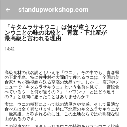
スキップしてメイン コンテンツに移動
standupworkshop.com
「キタムラサキウニ」は何が違う？バフ
ンウニとの味の比較と、青森・下北産が
最高級と言われる理由
14:42
高級食材の代名詞ともいえる「ウニ」。その中でも、青森県
の下北半島、特に佐井村や大間町で獲れるウニは、全国の美
食家たちが熱視線を送る至高の逸品です。しかし、店頭やメ
ニューで「キタムラサキウニ」という名前を見て、「普段食
べているウニと何が違うの？」「バフンウニとはどう違う
の？」と疑問に思ったことはありませんか？
実は、ウニの種類によって味の濃厚さや食感、そして最適な
食べ方は全く異なります。特に下北産のキタムラサキウニが
「最高級」と称されるのには、この土地ならではの明確な理
由があるのです。
この記事では、キタムラサキウニの特徴をバフンウニと比較