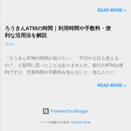
電話で打ち込んだり、ドライバーさんの手を煩わせてしまう
仕組みにあります。 日本のパソコンで一般的に使われる漢字
READ MORE »
ことに申し訳なさを感じたりすることもあるかもしれませ
は、JIS規格（日本産業規格）によって「第1水準」「第2水
ん。 「もっとスムーズに、自分のタイミングで受け取りた
準」といった形で整理されています。しかし、人名や地名に
い」 「わざわざ電話をかけずに、スマホ一つで完結させた
使われる非常に古い漢字（旧字）や、特定の組織だけで作ら
ろうきんATMの時間｜利用時間や手数料・便
い」 そんな願いを叶えてくれるのが、佐川急便の会員制サー
れた「外字」は、この一般的な変換リストに含まれていない
利な活用法を解説
ビス「スマートクラブ」と、LINEや公式アプリの連携です。
ことが多いのです。 そこで登場するのが「Unicode（ユニコ
18:00
これらを活用するだけで、再配達のストレスは驚くほど軽く
ード）」や「JISコード」といった 文字コード です。パソコ
なります。この記事では、忙しい毎日をサポートする便利な
ン上のすべての文字には、いわば「住所」のような番号が割
「ろうきんATMの時間が知りたい」「平日や土日も使える
受け取り術と、連携による具体的なメリットを徹底解説しま
り振られています。変換候補に出ない文字でも、この住所
の？」と疑問に思ったことはありませんか。銀行のATMは便
す。 佐川急便の再配達が劇的に変わる「スマートクラブ」と
（コード）を直接指定すれば、確実に呼び出すことができる
利ですが、営業時間や手数料を知らないと、急な入出金で困
は？ まず押さえておきたいのが、佐川急便の個人向け無料会
のです。 2. Windows標準機能！文字コードで漢字を出す「16
ることもあります。この記事では、 ろうきん（労働金庫）の
員サービス「スマートクラブ」です。これは、荷物の配送状
進数入力」 最も汎用性が高く、特別なソフトも不要なのが
READ MORE »
ATM営業時間や利用の注意点、便利な活用法 を詳しく解説し
況をリアルタイムで管理するための基盤となるサービスで
「Unicode」を直接入力する方法です。Wordやメモ帳など、
ます。 1. ろうきんATMの基本営業時間 ろうきんATMは、利用
す。 以前はウェブサイトを開いてログインする手間がありま
多くのWindowsアプリケーションで使用できます。 具体的な
する場所によって時間が異なりますが、一般的には次の通り
したが、現在はLINEやアプリと紐付けることで、その利便性
手順（Unicode入力） 入力したい文字の「Unicode（例：
です。 1-1. 店舗内ATM 平日：9:00〜17:00 土曜・日曜・祝
が飛躍的に向上しています。登録を済ませておくだけで、荷
Powered by Blogger
20BB7）」を把握する。 入力モードを「半角」にする（※重
日：休止（※一部店舗では土曜日のみ利用可能） 店舗内ATM
物が発送された瞬間に通知が届き、不在になる前にあらかじ
要）。 **「20BB7」**と入力する。 直後にキーボードの**
は、銀行窓口と同じ営業時間で利用でき、 窓口での対応も可
テーマ画像の作成者:
Michael Elkan
め配達時間を変更するといった先回りの対応が可能になりま
[Alt]キーを押しながら[X]キー**を押す。 入力した数字が、一
能 です。 1-2. ローソン・セブン銀行など提携ATM 平日：
す。 LINE連携で「不在連絡票」とおさらばできる理由 日本国