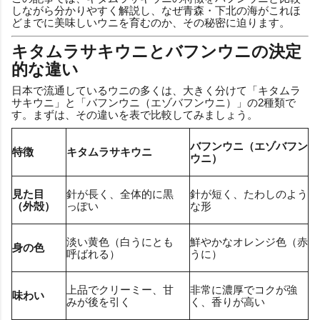
しながら分かりやすく解説し、なぜ青森・下北の海がこれほ
どまでに美味しいウニを育むのか、その秘密に迫ります。
キタムラサキウニとバフンウニの決定
的な違い
日本で流通しているウニの多くは、大きく分けて「キタムラ
サキウニ」と「バフンウニ（エゾバフンウニ）」の2種類で
す。まずは、その違いを表で比較してみましょう。
バフンウニ（エゾバフン
特徴
キタムラサキウニ
ウニ）
見た目
針が長く、全体的に黒
針が短く、たわしのよう
（外殻）
っぽい
な形
淡い黄色（白うにとも
鮮やかなオレンジ色（赤
身の色
呼ばれる）
うに）
上品でクリーミー、甘
非常に濃厚でコクが強
味わい
みが後を引く
く、香りが高い