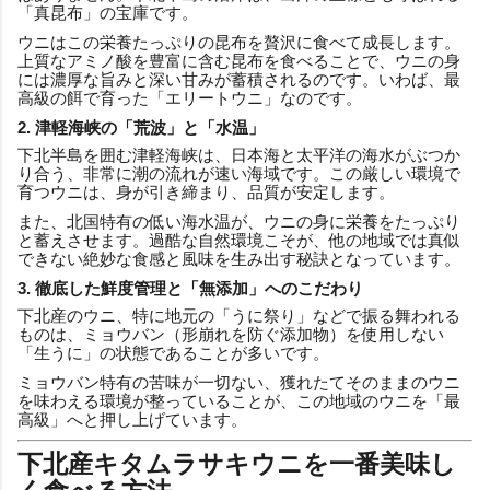
「真昆布」の宝庫です。
ウニはこの栄養たっぷりの昆布を贅沢に食べて成長します。
上質なアミノ酸を豊富に含む昆布を食べることで、ウニの身
には濃厚な旨みと深い甘みが蓄積されるのです。いわば、最
高級の餌で育った「エリートウニ」なのです。
2. 津軽海峡の「荒波」と「水温」
下北半島を囲む津軽海峡は、日本海と太平洋の海水がぶつか
り合う、非常に潮の流れが速い海域です。この厳しい環境で
育つウニは、身が引き締まり、品質が安定します。
また、北国特有の低い海水温が、ウニの身に栄養をたっぷり
と蓄えさせます。過酷な自然環境こそが、他の地域では真似
できない絶妙な食感と風味を生み出す秘訣となっています。
3. 徹底した鮮度管理と「無添加」へのこだわり
下北産のウニ、特に地元の「うに祭り」などで振る舞われる
ものは、ミョウバン（形崩れを防ぐ添加物）を使用しない
「生うに」の状態であることが多いです。
ミョウバン特有の苦味が一切ない、獲れたてそのままのウニ
を味わえる環境が整っていることが、この地域のウニを「最
高級」へと押し上げています。
下北産キタムラサキウニを一番美味し