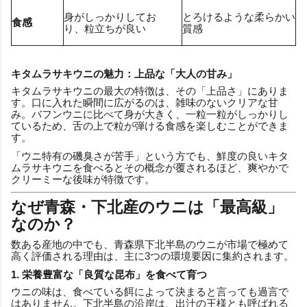
身がしっかりしてお
とろけるような柔らかい
食感
り、粒立ちが良い
質感
キタムラサキウニの魅力：上品な「大人の甘み」
キタムラサキウニの最大の特徴は、その「上品さ」にありま
す。口に入れた瞬間に広がるのは、雑味のないクリアな甘
み。バフンウニに比べて身が大きく、一粒一粒がしっかりし
ているため、舌の上で粒が弾ける食感を楽しむことができま
す。
「ウニ特有の磯臭さが苦手」という方でも、鮮度の良いキタ
ムラサキウニを食べるとその概念が覆されるほど、爽やかで
クリーミーな後味が特徴です。
なぜ青森・下北産のウニは「最高級」
なのか？
数ある産地の中でも、青森県下北半島のウニが市場で極めて
高く評価される理由は、主に3つの環境要因に集約されます。
1. 栄養豊富な「良質な昆布」を食べて育つ
ウニの味は、食べている餌によって決まると言っても過言で
はありません。下北半島の沿岸は、出汁の王様とも呼ばれる