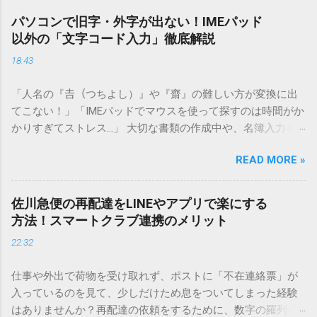
パソコンで旧字・外字が出ない！IMEパッド
以外の「文字コード入力」徹底解説
18:43
「人名の『𠮷（つちよし）』や『齋』の難しい方が変換に出
てこない！」「IMEパッドでマウスを使って探すのは時間がか
かりすぎてストレス…」 大切な書類の作成中や、名簿入力を
しているときに、お目当ての漢字がサッと出てこないと焦っ
READ MORE »
てしまいますよね。多くの人が「IMEパッド（手書き入力）」
を使いますが、実はマウスで一画ずつ書くのは非効率です
し、似た漢字が多すぎて結局見つからないことも少なくあり
佐川急便の再配達をLINEやアプリで楽にする
ません。 そこで今回は、IMEパッドを使わずに、特定のコー
方法！スマートクラブ連携のメリット
ドを打ち込むだけで一瞬で旧字や外字、特殊記号を呼び出す
22:32
「文字コード入力」のテクニックを詳しく解説します。 この
方法をマスターすれば、もう難しい漢字の入力で手を止める
仕事や外出で荷物を受け取れず、ポストに「不在連絡票」が
必要はありません。 1. なぜ「変換」しても旧字・外字が出て
入っているのを見て、少しだけため息をついてしまった経験
こないのか？ そもそも、なぜ普通の変換で出てこない漢字が
はありませんか？再配達の依頼をするために、数字の羅列を
あるのでしょうか。その理由は、パソコンが文字を認識する