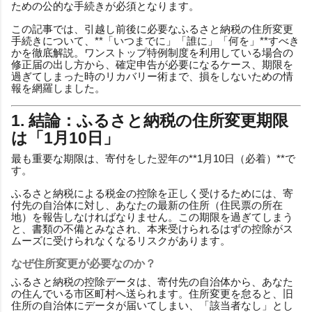
ための公的な手続きが必須となります。
この記事では、引越し前後に必要なふるさと納税の住所変更
手続きについて、**「いつまでに」「誰に」「何を」**すべき
かを徹底解説。ワンストップ特例制度を利用している場合の
修正届の出し方から、確定申告が必要になるケース、期限を
過ぎてしまった時のリカバリー術まで、損をしないための情
報を網羅しました。
1. 結論：ふるさと納税の住所変更期限
は「1月10日」
最も重要な期限は、寄付をした翌年の**1月10日（必着）**で
す。
ふるさと納税による税金の控除を正しく受けるためには、寄
付先の自治体に対し、あなたの最新の住所（住民票の所在
地）を報告しなければなりません。この期限を過ぎてしまう
と、書類の不備とみなされ、本来受けられるはずの控除がス
ムーズに受けられなくなるリスクがあります。
なぜ住所変更が必要なのか？
ふるさと納税の控除データは、寄付先の自治体から、あなた
の住んでいる市区町村へ送られます。住所変更を怠ると、旧
住所の自治体にデータが届いてしまい、「該当者なし」とし