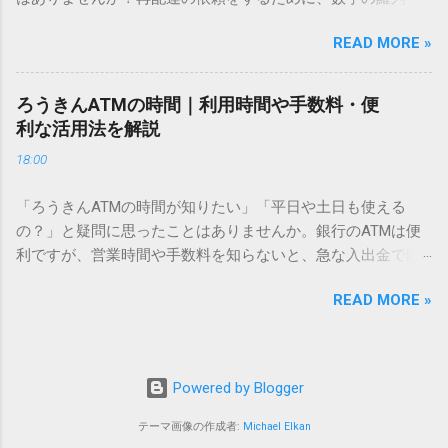
あるのでしょうか。その理由は、パソコンが文字を認識する
電話で打ち込んだり、ドライバーさんの手を煩わせてしまう
仕組みにあります。 日本のパソコンで一般的に使われる漢字
READ MORE »
ことに申し訳なさを感じたりすることもあるかもしれませ
は、JIS規格（日本産業規格）によって「第1水準」「第2水
ん。 「もっとスムーズに、自分のタイミングで受け取りた
準」といった形で整理されています。しかし、人名や地名に
い」 「わざわざ電話をかけずに、スマホ一つで完結させた
使われる非常に古い漢字（旧字）や、特定の組織だけで作ら
ろうきんATMの時間｜利用時間や手数料・便
い」 そんな願いを叶えてくれるのが、佐川急便の会員制サー
れた「外字」は、この一般的な変換リストに含まれていない
利な活用法を解説
ビス「スマートクラブ」と、LINEや公式アプリの連携です。
ことが多いのです。 そこで登場するのが「Unicode（ユニコ
18:00
これらを活用するだけで、再配達のストレスは驚くほど軽く
ード）」や「JISコード」といった 文字コード です。パソコ
なります。この記事では、忙しい毎日をサポートする便利な
ン上のすべての文字には、いわば「住所」のような番号が割
「ろうきんATMの時間が知りたい」「平日や土日も使える
受け取り術と、連携による具体的なメリットを徹底解説しま
り振られています。変換候補に出ない文字でも、この住所
の？」と疑問に思ったことはありませんか。銀行のATMは便
す。 佐川急便の再配達が劇的に変わる「スマートクラブ」と
（コード）を直接指定すれば、確実に呼び出すことができる
利ですが、営業時間や手数料を知らないと、急な入出金で困
は？ まず押さえておきたいのが、佐川急便の個人向け無料会
のです。 2. Windows標準機能！文字コードで漢字を出す「16
ることもあります。この記事では、 ろうきん（労働金庫）の
員サービス「スマートクラブ」です。これは、荷物の配送状
進数入力」 最も汎用性が高く、特別なソフトも不要なのが
READ MORE »
ATM営業時間や利用の注意点、便利な活用法 を詳しく解説し
況をリアルタイムで管理するための基盤となるサービスで
「Unicode」を直接入力する方法です。Wordやメモ帳など、
ます。 1. ろうきんATMの基本営業時間 ろうきんATMは、利用
す。 以前はウェブサイトを開いてログインする手間がありま
多くのWindowsアプリケーションで使用できます。 具体的な
する場所によって時間が異なりますが、一般的には次の通り
したが、現在はLINEやアプリと紐付けることで、その利便性
手順（Unicode入力） 入力したい文字の「Unicode（例：
です。 1-1. 店舗内ATM 平日：9:00〜17:00 土曜・日曜・祝
が飛躍的に向上しています。登録を済ませておくだけで、荷
Powered by Blogger
20BB7）」を把握する。 入力モードを「半角」にする（※重
日：休止（※一部店舗では土曜日のみ利用可能） 店舗内ATM
物が発送された瞬間に通知が届き、不在になる前にあらかじ
要）。 **「20BB7」**と入力する。 直後にキーボードの**
は、銀行窓口と同じ営業時間で利用でき、 窓口での対応も可
テーマ画像の作成者:
Michael Elkan
め配達時間を変更するといった先回りの対応が可能になりま
[Alt]キーを押しながら[X]キー**を押す。 入力した数字が、一
能 です。 1-2. ローソン・セブン銀行など提携ATM 平日：