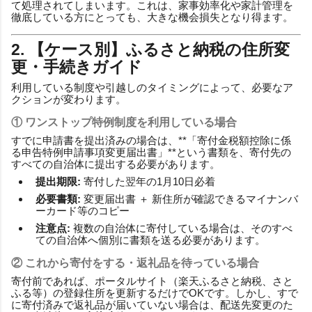
て処理されてしまいます。これは、家事効率化や家計管理を
徹底している方にとっても、大きな機会損失となり得ます。
2. 【ケース別】ふるさと納税の住所変
更・手続きガイド
利用している制度や引越しのタイミングによって、必要なア
クションが変わります。
① ワンストップ特例制度を利用している場合
すでに申請書を提出済みの場合は、**「寄付金税額控除に係
る申告特例申請事項変更届出書」**という書類を、寄付先の
すべての自治体に提出する必要があります。
提出期限:
寄付した翌年の1月10日必着
必要書類:
変更届出書 ＋ 新住所が確認できるマイナンバ
ーカード等のコピー
注意点:
複数の自治体に寄付している場合は、そのすべ
ての自治体へ個別に書類を送る必要があります。
② これから寄付をする・返礼品を待っている場合
寄付前であれば、ポータルサイト（楽天ふるさと納税、さと
ふる等）の登録住所を更新するだけでOKです。しかし、すで
に寄付済みで返礼品が届いていない場合は、配送先変更のた