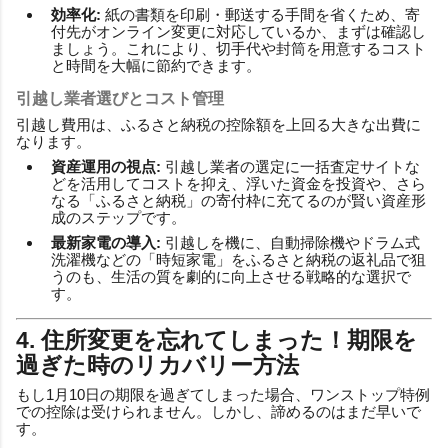
効率化:
紙の書類を印刷・郵送する手間を省くため、寄
付先がオンライン変更に対応しているか、まずは確認し
ましょう。これにより、切手代や封筒を用意するコスト
と時間を大幅に節約できます。
引越し業者選びとコスト管理
引越し費用は、ふるさと納税の控除額を上回る大きな出費に
なります。
資産運用の視点:
引越し業者の選定に一括査定サイトな
どを活用してコストを抑え、浮いた資金を投資や、さら
なる「ふるさと納税」の寄付枠に充てるのが賢い資産形
成のステップです。
最新家電の導入:
引越しを機に、自動掃除機やドラム式
洗濯機などの「時短家電」をふるさと納税の返礼品で狙
うのも、生活の質を劇的に向上させる戦略的な選択で
す。
4. 住所変更を忘れてしまった！期限を
過ぎた時のリカバリー方法
もし1月10日の期限を過ぎてしまった場合、ワンストップ特例
での控除は受けられません。しかし、諦めるのはまだ早いで
す。