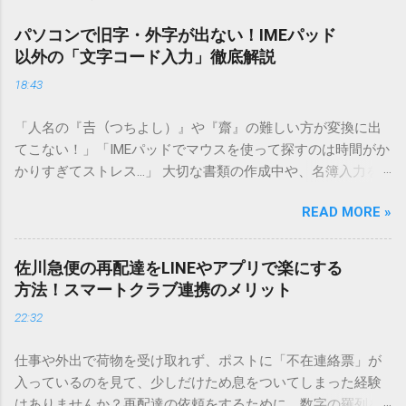
パソコンで旧字・外字が出ない！IMEパッド
以外の「文字コード入力」徹底解説
18:43
「人名の『𠮷（つちよし）』や『齋』の難しい方が変換に出
てこない！」「IMEパッドでマウスを使って探すのは時間がか
かりすぎてストレス…」 大切な書類の作成中や、名簿入力を
しているときに、お目当ての漢字がサッと出てこないと焦っ
READ MORE »
てしまいますよね。多くの人が「IMEパッド（手書き入力）」
を使いますが、実はマウスで一画ずつ書くのは非効率です
し、似た漢字が多すぎて結局見つからないことも少なくあり
佐川急便の再配達をLINEやアプリで楽にする
ません。 そこで今回は、IMEパッドを使わずに、特定のコー
方法！スマートクラブ連携のメリット
ドを打ち込むだけで一瞬で旧字や外字、特殊記号を呼び出す
22:32
「文字コード入力」のテクニックを詳しく解説します。 この
方法をマスターすれば、もう難しい漢字の入力で手を止める
仕事や外出で荷物を受け取れず、ポストに「不在連絡票」が
必要はありません。 1. なぜ「変換」しても旧字・外字が出て
入っているのを見て、少しだけため息をついてしまった経験
こないのか？ そもそも、なぜ普通の変換で出てこない漢字が
はありませんか？再配達の依頼をするために、数字の羅列を