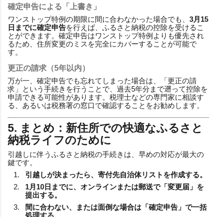
確定申告による「上書き」
ワンストップ特例の期限に間に合わなかった場合でも、
3月15
日までに確定申告
を行えば、ふるさと納税の控除を受けるこ
とができます。確定申告はワンストップ特例よりも優先され
るため、住所変更のミスを完全にカバーすることが可能で
す。
更正の請求（5年以内）
万が一、確定申告でも忘れてしまった場合は、「更正の請
求」という手続きを行うことで、過去5年分まで遡って控除を
申請できる可能性があります。税理士などの専門家に相談す
る、あるいは税務署の窓口で確認することをお勧めします。
5. まとめ：新住所での快適なふるさと
納税ライフのために
引越しに伴うふるさと納税の手続きは、早めの対応が最大の
鍵です。
引越しが決まったら、寄付先自治体リストを作成する。
1月10日までに、オンラインまたは郵送で「変更届」を
提出する。
間に合わない、または面倒な場合は「確定申告」で一括
処理する。