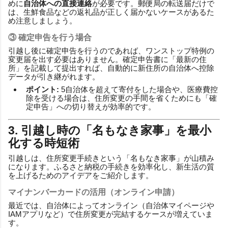
めに
自治体への直接連絡
が必要です。郵便局の転送届だけで
は、生鮮食品などの返礼品が正しく届かないケースがあるた
め注意しましょう。
③ 確定申告を行う場合
引越し後に確定申告を行うのであれば、ワンストップ特例の
変更届を出す必要はありません。確定申告書に「最新の住
所」を記載して提出すれば、自動的に新住所の自治体へ控除
データが引き継がれます。
ポイント:
5自治体を超えて寄付をした場合や、医療費控
除を受ける場合は、住所変更の手間を省くためにも「確
定申告」への切り替えが効率的です。
3. 引越し時の「名もなき家事」を最小
化する時短術
引越しは、住所変更手続きという「名もなき家事」が山積み
になります。ふるさと納税の手続きを効率化し、新生活の質
を上げるためのアイデアをご紹介します。
マイナンバーカードの活用（オンライン申請）
最近では、自治体によってオンライン（自治体マイページや
IAMアプリなど）で住所変更が完結するケースが増えていま
す。