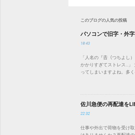
このブログの人気の投稿
パソコンで旧字・外字
18:43
「人名の『𠮷（つちよし
かかりすぎてストレス…」
ってしまいますよね。多く
すし、似た漢字が多すぎて
ードを打ち込むだけで一瞬
この方法をマスターすれば
が出てこないのか？ そも
佐川急便の再配達をL
認識する仕組みにあります
22:32
準」「第2水準」といった
織だけで作られた「外字」
仕事や外出で荷物を受け取
「Unicode（ユニコー