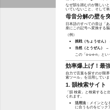
なぜ韻を踏むのが難しいと
いていないこと、そして単
母音分解の壁を
日本語のすべての音は「あ(a
座にこの記号へ変換する脳
（例）
挑戦（ちょうせん）
→
当然（とうぜん）
→ 
この「o-u-e-n
効率爆上げ！最
自力で言葉を探すのが限界
索ツール」を活用していま
1. 韻検索サイト
「韻 検索」と検索すると
くれます。
活用法
：メインとな
に合うものをピック