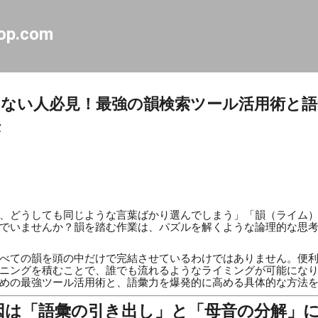
スキップしてメイン コンテンツに移動
op.com
ない人必見！最強の韻検索ツール活用術と語
法
、どうしても同じような言葉ばかり選んでしまう」「韻（ライム
でいませんか？韻を踏む作業は、パズルを解くような論理的な思
べての韻を頭の中だけで完結させているわけではありません。便
ニングを積むことで、誰でも流れるようなライミングが可能にな
めの最強ツール活用術と、語彙力を爆発的に高める具体的な方法
因は「語彙の引き出し」と「母音の分解」