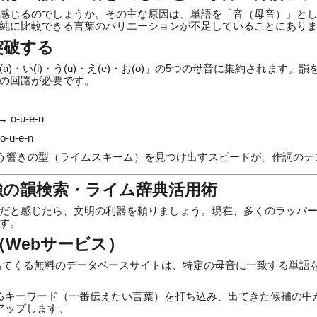
感じるのでしょうか。その主な原因は、単語を「音（母音）」と
純に比較できる言葉のバリエーションが不足していることにあり
突破する
)・い(i)・う(u)・え(e)・お(o)」の5つの母音に集約されます
の回路が必要です。
 o-u-e-n
o-u-e-n
」という響きの型（ライムスキーム）を見つけ出すスピードが、作詞の
強の韻検索・ライム辞典活用術
だと感じたら、文明の利器を頼りましょう。現在、多くのラッパ
す。
（Webサービス）
出てくる無料のデータベースサイトは、特定の母音に一致する単語
るキーワード（一番伝えたい言葉）を打ち込み、出てきた候補の中
アップします。