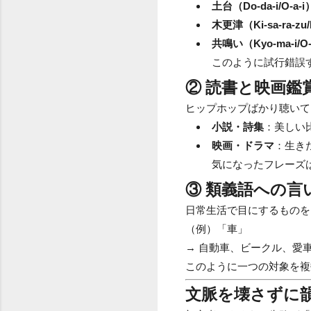
土台（Do-da-i/O-a-i
木更津（Ki-sa-ra-zu/I
共鳴い（Kyo-ma-i/O-
このように試行錯誤
② 読書と映画鑑
ヒップホップばかり聴いて
小説・詩集
：美しい
映画・ドラマ
：生き
気になったフレーズ
③ 類義語への言
日常生活で目にするものを
（例）「車」
→ 自動車、ビークル、愛
このように一つの対象を複
文脈を壊さずに