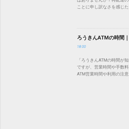
はありませんか？再配達の
所」のような番号が割り振
ことに申し訳なさを感じた
び出すことができるのです。
い」 「わざわざ電話をか
ソフトも不要なのが「Uni
ビス「スマートクラブ」と
できます。 具体的な手順（U
なります。この記事では、
角」にする（※重要）。 **「
す。 佐川急便の再配達が
力した数字が、一瞬で対応する
ろうきんATMの時間
会員サービス「スマートク
です。Word上で「20BB7」
18:00
す。 以前はウェブサイト
性が飛躍的に向上していま
「ろうきんATMの時間が
じめ配達時間を変更すると
ですが、営業時間や手数料
本国内で最も利用されてい
ATM営業時間や利用の注意
します。 1. トーク画面
用する場所によって時間が異な
ます。LINE公式アカウ
日：休止（※一部店舗では
接届きます。そのまま画面
可能 です。 1-2. ローソン
時間いつでも、どこでも 
早朝や深夜、休日でも入出金
い立った瞬間に数秒で手続き
ATMや提携ATMを使う際は
時頃に伺います」というメ
低額 平日18:00〜21:0
きるため...
合も 手数料を節約するには、