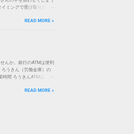
ーさんの手を煩わせてしまう
を直接指定すれば、確実に呼
タイミングで受け取りた
」 最も汎用性が高く、特別な
が、佐川急便の会員制サー
owsアプリケーションで使用
READ MORE »
達のストレスは驚くほど軽く
を把握する。 入力モードを「半
的なメリットを徹底解説しま
がら[X]キー**を押す。 入
、佐川急便の個人向け無料
oft Wordで非常に強力
ための基盤となるサービスで
紐付けることで、その利便
届き、不在になる前にあらか
せんか。銀行のATMは便利
」とおさらばできる理由 日
 ろうきん（労働金庫）の
、荷物の受け取り体験が一変
業時間 ろうきんATMは、利
手間すら、過去のものになり
0〜17:00 土曜・日曜・祝
や不在通知がトーク画面に直
READ MORE »
利用でき、 窓口での対応も
依頼できます。 2. 24
0〜23:00 提携ATMでは、
も、通勤電車の中でも、思
手数料と注意点 ろうきん
物が届く前に「○月○日の○
〜18:00：手数料無料または
、届く前に受取時間を変更で
）：提携ATMは利用できない場
 3-1. 入出金のスケジュ