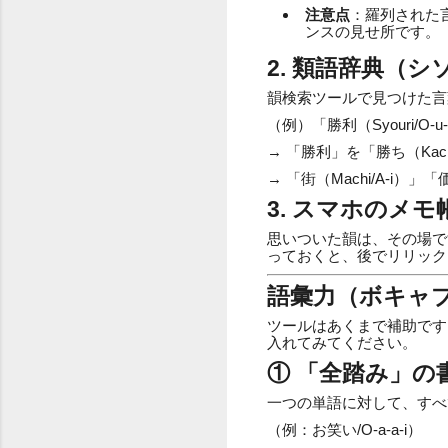
注意点
：羅列された
ンスの見せ所です。
2. 類語辞典（
韻検索ツールで見つけた言
（例）「勝利（Syouri/
→ 「勝利」を「勝ち（Kac
→ 「街（Machi/A-i）
3. スマホのメ
思いついた韻は、その場です
っておくと、後でリリック
語彙力（ボキャ
ツールはあくまで補助です
入れてみてください。
① 「全踏み」の
一つの単語に対して、すべ
（例：お笑い/O-a-a-i）