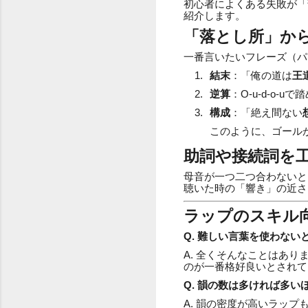
初心者によくある失敗が「
紹介します。
「落とし所」か
一番言いたいフレーズ（パ
結末
：「俺の道は
王道
逆算
：O-u-d-o
構成
：「絶え間ない
このように、ゴール
助詞や接続詞を
母音が一つ二つ合わないと
聴いた時の「響き」の近さ
ラップのスキル
Q. 難しい言葉を使わない
A. 全くそんなことはあ
のが一番格好良いとされて
Q. 韻の数は多ければ多
A. 韻の密度が高いラッ