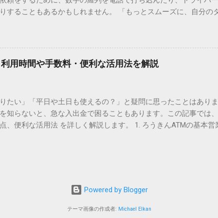
依頼をするために、数字の羅列を電話で打ち込んだり、ドライバ
られています。変換候補に出ない文字でも、この住所（コード）
りすることもあるかもしれません。 「もっとスムーズに、自分の
 2. Windows標準機能！文字コードで漢字を出す「16進数入力
けずに、スマホ一つで完結させたい」 そんな願いを叶えてくれるの
code」を直接入力する方法です。Wordやメモ帳など、多くのWind
、LINEや公式アプリの連携です。これらを活用するだけで、再配
nicode入力） 入力したい文字の「Unicode（例：20BB7）」
忙しい毎日をサポートする便利な受け取り術と、連携による具体
20BB7」**と入力する。 直後にキーボードの**[Alt]キーを押しな
劇的に変わる「スマートクラブ」とは？ まず押さえておきたいのが
漢字（例：𠮷）に変換されます。 注記： この方法は、特にMicros
｜利用時間や手数料・便利な活用法を解説
ラブ」です。これは、荷物の配送状況をリアルタイムで管理する
と打ってA...
を開いてログインする手間がありましたが、現在はLINEやアプリと
す。登録を済ませておくだけで、荷物が発送された瞬間に通知が
知りたい」「平日や土日も使えるの？」と疑問に思ったことはありま
いった先回りの対応が可能になります。 LINE連携で「不在連絡票
を知らないと、急な入出金で困ることもあります。この記事では、
るコミュニケーションアプリ「LINE」を佐川急便と連携させると
点、便利な活用法 を詳しく解説します。 1. ろうきんATMの基本営
からワンタップで依頼 不在連絡票に記載されたQRコードを読み取る
りますが、一般的には次の通りです。 1-1. 店舗内ATM 平日：9:0
ントを友だち追加し、スマートクラブのIDを連携させると、配送予定
土曜日のみ利用可能） 店舗内ATMは、銀行窓口と同じ営業時間で
上のボタンをタップするだけで、希望の日時や場所を指定して再配達を
・セブン銀行など提携ATM 平日：7:00〜23:00 土曜・日曜・祝日：7:0
電話受付の時間制限を気にする必要はありません。深夜でも早朝で
が可能 です。ただし、手数料が別途かかる場合があります。 2. 
が完了します。 3. お届け予定通知による「未然の不在」防止 荷
、 時間帯によって手数料が異なる 点に注意が必要です。 平日8:45
ッセージが届きます。その時間に急な予定が入ってしまった場合
Powered by Blogger
0／土日祝日：110〜330円程度の手数料が発生 深夜（21:00〜翌7:00
 平日昼間の利用が最もお得 です。 3. ろうきんATMの便利な活用法
テーマ画像の作成者:
Michael Elkan