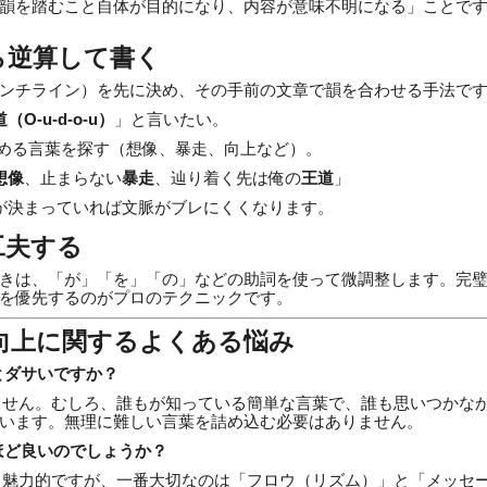
韻を踏むこと自体が目的になり、内容が意味不明になる」ことで
ら逆算して書く
ンチライン）を先に決め、その手前の文章で韻を合わせる手法で
（O-u-d-o-u）
」と言いたい。
-uで踏める言葉を探す（想像、暴走、向上など）。
想像
、止まらない
暴走
、辿り着く先は俺の
王道
」
が決まっていれば文脈がブレにくくなります。
工夫する
きは、「が」「を」「の」などの助詞を使って微調整します。完
を優先するのがプロのテクニックです。
向上に関するよくある悩み
とダサいですか？
りません。むしろ、誰もが知っている簡単な言葉で、誰も思いつかな
います。無理に難しい言葉を詰め込む必要はありません。
いほど良いのでしょうか？
プも魅力的ですが、一番大切なのは「フロウ（リズム）」と「メッセ