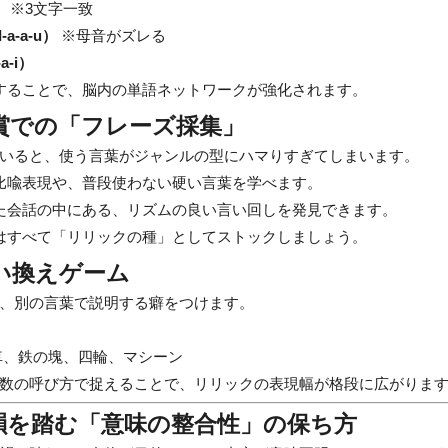
）
※3文字一致
-a-a-u）
※母音がズレる
a-i）
することで、脳内の単語ネットワークが強化されます。
賞での「フレーズ採集」
いると、使う言葉がジャンルの型にハマりすぎてしまいます。
比喩表現や、普段使わない硬い言葉を学べます。
た会話の中にある、リズムの良い言い回しを発見できます。
はすべて「リリックの種」としてストックしましょう。
い換えゲーム
、別の言葉で説明する癖をつけます。
車、鉄の塊、四輪、マシーン
数の呼び方で捉えることで、リリックの表現幅が格段に広がりま
韻を踏む「意味の整合性」の保ち方