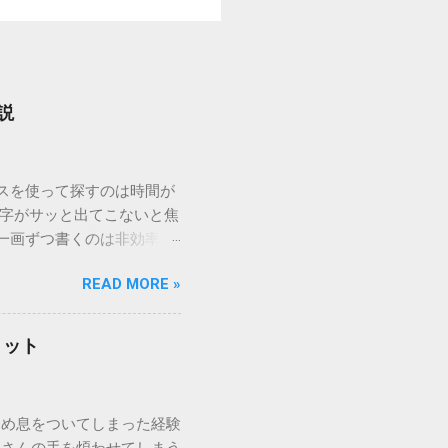
説
ウスを使って探すのは時間が
漢字がサッと出てこないと焦
一画ずつ書くのは非効率で
パッドを使わずに、特定のコ
READ MORE »
ックを詳しく解説します。
「変換」しても旧字・外字
理由は、パソコンが文字を
リット
規格）によって「第1水
漢字（旧字）や、特定の組
 そこで登場するのが
ため息をついてしまった経験
ての文字には、いわば「住