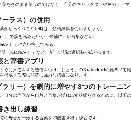
言葉をそのまま使うのではなく、自分のキャラクターや曲のテーマ
シソーラス）の併用
葉がしっくりこない時は、類語辞典を使いましょう。
O-u-i）」で韻を踏みたいが、候補にいい言葉がない。
hi/A-i）」に言い換えてみる。
」「価値（Kachi/A-i）」など、新しい韻の選択肢が広がります。
モ帳と辞書アプリ
ぐにメモをする習慣をつけましょう。iOSやAndroidの標準メ
を構成する際に非常に強力な武器になります。
ブラリー）を劇的に増やす3つのトレーニン
。自分の内側から自然と言葉が溢れ出す状態を作るために、以下
書き出し練習
ての母音が一致する言葉を20個書き出す練習です。