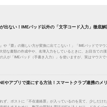
が出ない！IMEパッド以外の「文字コード入力」徹底解
）』や『齋』の難しい方が変換に出てこない！」「IMEパッドでマ
 大切な書類の作成中や、名簿入力をしているときに、お目当ての
の人が「IMEパッド（手書き入力）」を使いますが、実はマウスで
結局見つからないことも少なくありません。 そこで今回は、IME
で旧字や外字、特殊記号を呼び出す「文字コード入力」のテクニ
、もう難しい漢字の入力で手を止める必要はありません。 1. なぜ
そも、なぜ普通の変換で出てこない漢字があるのでしょうか。その
INEやアプリで楽にする方法！スマートクラブ連携のメ
。 日本のパソコンで一般的に使われる漢字は、JIS規格（日本産業
形で整理されています。しかし、人名や地名に使われる非常に古い
は、この一般的な変換リストに含まれていないことが多いのです。
れず、ポストに「不在連絡票」が入っているのを見て、少しだけ
ド）」や「JISコード」といった 文字コード です。パソコン上のすべ