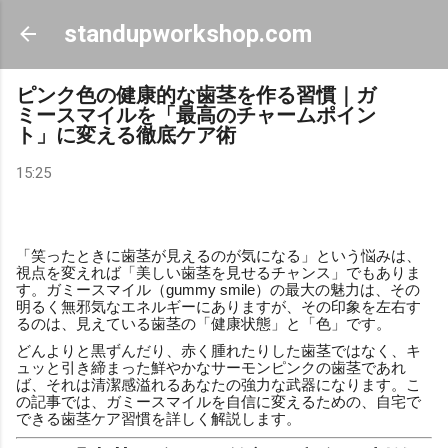
スキップしてメイン コンテンツに移動
standupworkshop.com
ピンク色の健康的な歯茎を作る習慣｜ガ
ミースマイルを「最高のチャームポイン
ト」に変える徹底ケア術
15:25
「笑ったときに歯茎が見えるのが気になる」という悩みは、
視点を変えれば「美しい歯茎を見せるチャンス」でもありま
す。ガミースマイル（gummy smile）の最大の魅力は、その
明るく無邪気なエネルギーにありますが、その印象を左右す
るのは、見えている歯茎の「健康状態」と「色」です。
どんよりと黒ずんだり、赤く腫れたりした歯茎ではなく、キ
ュッと引き締まった鮮やかなサーモンピンクの歯茎であれ
ば、それは清潔感溢れるあなたの強力な武器になります。こ
の記事では、ガミースマイルを自信に変えるための、自宅で
できる歯茎ケア習慣を詳しく解説します。