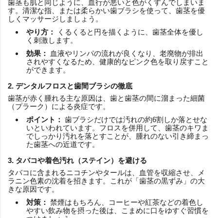
歯茎も肌と同じように、血行が悪いと色がくすんでしまいま
す。清潔な指、または柔らかい歯ブラシを使って、歯茎を優
しくマッサージしましょう。
やり方：
くるくると円を描くように、歯茎全体を優し
く刺激します。
効果：
血液やリンパの流れが良くなり、老廃物が排出
されやすくなるため、健康的なピンク色を取り戻すこと
ができます。
2. デンタルフロスと歯間ブラシの徹底
歯茎が赤く腫れる主な原因は、歯と歯茎の間に溜まった細菌
（プラーク）による炎症です。
ポイント：
歯ブラシだけでは汚れの約6割しか落とせな
いといわれています。フロスを併用して、歯茎のキワま
でしっかり汚れを落とすことが、腫れのない引き締まっ
た歯茎への近道です。
3. タバコや着色汚れ（ステイン）を避ける
タバコに含まれるニコチンやタールは、血管を収縮させ、メ
ラニン色素の沈着を招きます。これが「歯茎の黒ずみ」の大
きな原因です。
対策：
禁煙はもちろん、コーヒーや紅茶などの着色し
やすい飲み物を摂った後は、こまめに口をゆすぐ習慣を