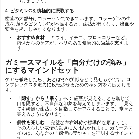
つけましょう。
4. ビタミンCを積極的に摂取する
歯茎の大部分はコラーゲンでできています。コラーゲンの生
成を助けるビタミンCが不足すると、歯茎が弱くなり、出血や
変色を起こしやすくなります。
おすすめ食材：
キウイ、イチゴ、ブロッコリーなど。
内側からのケアが、ハリのある健康的な歯茎を支えま
す。
ガミースマイルを「自分だけの強み」
にするマインドセット
ケアを徹底したら、あとはその笑顔をどう見せるかです。コ
ンプレックスを魅力に反転させるための考え方をお伝えしま
す。
「隠す」から「磨く」へ：
歯茎が見えることを恥じて
口を隠すと、不自然な印象を与えてしまいます。「見え
ても綺麗な歯茎」を目指してケアをすることで、堂々と
笑えるようになります。
個性を楽しむ：
完璧な左右対称や標準的な形よりも、
その人らしい表情の動きに人は惹かれます。ガミースマ
イルは、あなたの「感情の豊かさ」を証明するサインで
す。