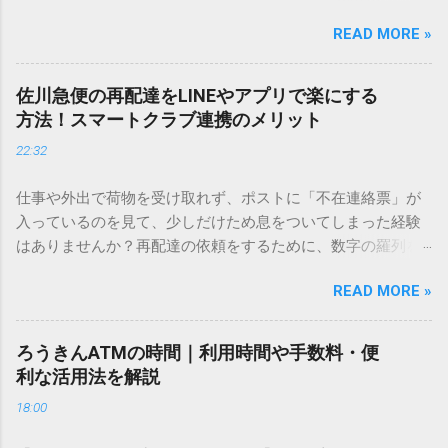
しているときに、お目当ての漢字がサッと出てこないと焦っ
READ MORE »
てしまいますよね。多くの人が「IMEパッド（手書き入力）」
を使いますが、実はマウスで一画ずつ書くのは非効率です
し、似た漢字が多すぎて結局見つからないことも少なくあり
佐川急便の再配達をLINEやアプリで楽にする
ません。 そこで今回は、IMEパッドを使わずに、特定のコー
方法！スマートクラブ連携のメリット
ドを打ち込むだけで一瞬で旧字や外字、特殊記号を呼び出す
22:32
「文字コード入力」のテクニックを詳しく解説します。 この
方法をマスターすれば、もう難しい漢字の入力で手を止める
仕事や外出で荷物を受け取れず、ポストに「不在連絡票」が
必要はありません。 1. なぜ「変換」しても旧字・外字が出て
入っているのを見て、少しだけため息をついてしまった経験
こないのか？ そもそも、なぜ普通の変換で出てこない漢字が
はありませんか？再配達の依頼をするために、数字の羅列を
あるのでしょうか。その理由は、パソコンが文字を認識する
電話で打ち込んだり、ドライバーさんの手を煩わせてしまう
仕組みにあります。 日本のパソコンで一般的に使われる漢字
READ MORE »
ことに申し訳なさを感じたりすることもあるかもしれませ
は、JIS規格（日本産業規格）によって「第1水準」「第2水
ん。 「もっとスムーズに、自分のタイミングで受け取りた
準」といった形で整理されています。しかし、人名や地名に
い」 「わざわざ電話をかけずに、スマホ一つで完結させた
使われる非常に古い漢字（旧字）や、特定の組織だけで作ら
ろうきんATMの時間｜利用時間や手数料・便
い」 そんな願いを叶えてくれるのが、佐川急便の会員制サー
れた「外字」は、この一般的な変換リストに含まれていない
利な活用法を解説
ビス「スマートクラブ」と、LINEや公式アプリの連携です。
ことが多いのです。 そこで登場するのが「Unicode（ユニコ
18:00
これらを活用するだけで、再配達のストレスは驚くほど軽く
ード）」や「JISコード」といった 文字コード です。パソコ
なります。この記事では、忙しい毎日をサポートする便利な
ン上のすべての文字には、いわば「住所」のような番号が割