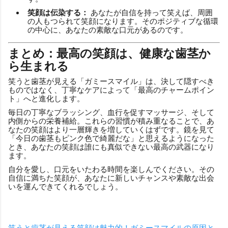
笑顔は伝染する：
あなたが自信を持って笑えば、周囲
の人もつられて笑顔になります。そのポジティブな循環
の中心に、あなたの素敵な口元があるのです。
まとめ：最高の笑顔は、健康な歯茎か
ら生まれる
笑うと歯茎が見える「ガミースマイル」は、決して隠すべき
ものではなく、丁寧なケアによって「最高のチャームポイン
ト」へと進化します。
毎日の丁寧なブラッシング、血行を促すマッサージ、そして
内側からの栄養補給。これらの習慣が積み重なることで、あ
なたの笑顔はより一層輝きを増していくはずです。鏡を見て
「今日の歯茎もピンク色で綺麗だな」と思えるようになった
とき、あなたの笑顔は誰にも真似できない最高の武器になり
ます。
自分を愛し、口元をいたわる時間を楽しんでください。その
自信に満ちた笑顔が、あなたに新しいチャンスや素敵な出会
いを運んできてくれるでしょう。
笑うと歯茎が見える笑顔は魅力的！ガミースマイルの原因と