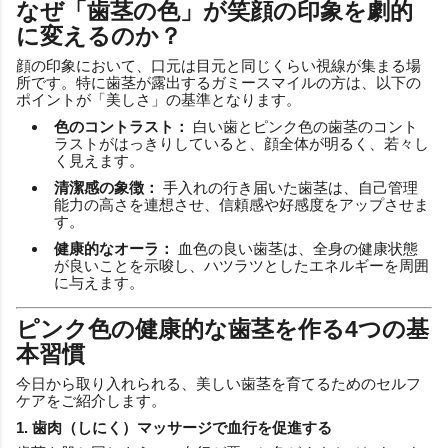
なぜ「歯茎の色」が笑顔の印象を劇的
に変えるのか？
顔の印象において、口元は目元と同じくらい視線が集まる場
所です。特に歯茎が露出するガミースマイルの方は、以下の
ポイントが「美しさ」の基準となります。
色のコントラスト：
白い歯とピンク色の歯茎のコント
ラストがはっきりしていると、顔全体が明るく、若々し
く見えます。
清潔感の象徴：
手入れの行き届いた歯茎は、自己管理
能力の高さを連想させ、信頼感や好感度をアップさせま
す。
健康的なオーラ：
血色の良い歯茎は、全身の健康状態
が良いことを示唆し、ハツラツとしたエネルギーを周囲
に与えます。
ピンク色の健康的な歯茎を作る4つの基
本習慣
今日から取り入れられる、美しい歯茎を育てるためのセルフ
ケアをご紹介します。
1. 歯肉（しにく）マッサージで血行を促進する