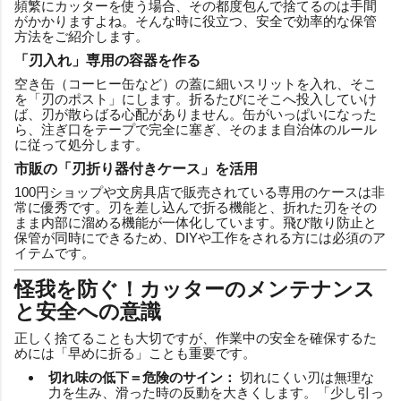
頻繁にカッターを使う場合、その都度包んで捨てるのは手間
がかかりますよね。そんな時に役立つ、安全で効率的な保管
方法をご紹介します。
「刃入れ」専用の容器を作る
空き缶（コーヒー缶など）の蓋に細いスリットを入れ、そこ
を「刃のポスト」にします。折るたびにそこへ投入していけ
ば、刃が散らばる心配がありません。缶がいっぱいになった
ら、注ぎ口をテープで完全に塞ぎ、そのまま自治体のルール
に従って処分します。
市販の「刃折り器付きケース」を活用
100円ショップや文房具店で販売されている専用のケースは非
常に優秀です。刃を差し込んで折る機能と、折れた刃をその
まま内部に溜める機能が一体化しています。飛び散り防止と
保管が同時にできるため、DIYや工作をされる方には必須のア
イテムです。
怪我を防ぐ！カッターのメンテナンス
と安全への意識
正しく捨てることも大切ですが、作業中の安全を確保するた
めには「早めに折る」ことも重要です。
切れ味の低下＝危険のサイン：
切れにくい刃は無理な
力を生み、滑った時の反動を大きくします。「少し引っ