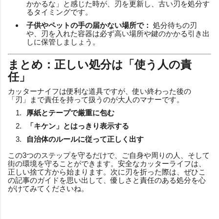
かかるな」と感じた時が、刃を更新し、古い刃を処分す
るタイミングです。
子供やペットの手の届かない場所で：
処分待ちの刃
や、刃を入れた容器は必ず高い場所や鍵のかかる引き出
しに保管しましょう。
まとめ：正しい処分は「使う人の責
任」
カッターナイフは便利な道具ですが、使い終わった後の
「刃」まで責任を持って扱うのが大人のマナーです。
厚紙とテープで厳重に包む
「キケン」とはっきり表示する
自治体のルールに従って正しく出す
この3つのステップを守るだけで、ご自身や周りの人、そして
街の環境を守ることができます。安全なカッターライフは、
正しい捨て方から始まります。次に刃を折った際は、ぜひこ
の記事のガイドを思い出して、優しさと責任のある処分を心
がけてみてくださいね。