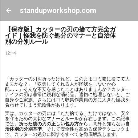
スキップしてメイン コンテンツに移動
standupworkshop.com
【保存版】カッターの刃の捨て方完全ガ
イド｜怪我を防ぐ処分のマナーと自治体
別の分別ルール
12:14
「カッターの刃を折ったけれど、このままゴミ箱に捨てて大
丈夫かな？」「収集してくれる人が怪我をしないか心
配……」そんな不安を感じたことはありませんか？カッター
ナイフの刃は非常に鋭利な消耗品。適切に処理しないと、ご
自身やご家族、さらにはゴミ収集作業員の方に大きな怪我を
負わせてしまう危険性があります。
実は、カッターの刃には「ただ捨てる」だけではない、安全
を守るための大切なマナーとルールが存在します。この記事
では、
折った後の刃の正しい包み方
から、意外と知らない
自
治体別の分別基準
、そして安全性を高める保管テクニックま
で、カッターの処分に関するすべてを徹底解説します。