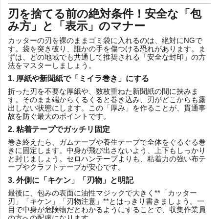
刃を捨てる前の絶対条件！安全な「包
み方」と「表示」のマナー
カッターの刃を裸のままゴミ袋に入れるのは、絶対にNGで
す。袋を突き破り、誰かの手を傷つける恐れがあります。ま
ずは、どの地域でも共通して推奨される「安全な封印」の方
法をマスターしましょう。
1. 厚紙や新聞紙で「ミイラ巻き」にする
折った刃を不要な厚紙や、数枚重ねた新聞紙の間に挟みま
す。そのまま端からくるくると巻き込み、刃がどこからも露
出しない状態にします。この「厚み」を作ることが、貫通事
故を防ぐ最大のポイントです。
2. 粘着テープでガッチリ固定
巻き終えたら、ガムテープや養生テープで全体をぐるぐる巻
きに固定します。中身が飛び出さないよう、上下もしっかり
と封じましょう。セロハンテープよりも、粘着力の強い布テ
ープやクラフトテープが安心です。
3. 外側に「キケン」「刃物」と明記
最後に、包みの表面に油性マジックで大きく**「カッター
刃」「キケン」「刃物注意」**とはっきり書きましょう。一
目で中身が危険物だとわかるようにすることで、収集作業員
の方への配慮になります。