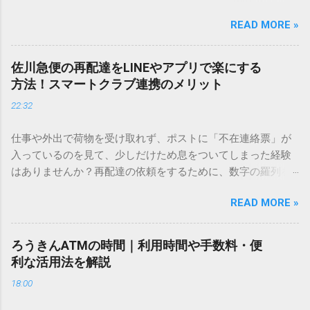
しているときに、お目当ての漢字がサッと出てこないと焦っ
READ MORE »
てしまいますよね。多くの人が「IMEパッド（手書き入力）」
を使いますが、実はマウスで一画ずつ書くのは非効率です
し、似た漢字が多すぎて結局見つからないことも少なくあり
佐川急便の再配達をLINEやアプリで楽にする
ません。 そこで今回は、IMEパッドを使わずに、特定のコー
方法！スマートクラブ連携のメリット
ドを打ち込むだけで一瞬で旧字や外字、特殊記号を呼び出す
22:32
「文字コード入力」のテクニックを詳しく解説します。 この
方法をマスターすれば、もう難しい漢字の入力で手を止める
仕事や外出で荷物を受け取れず、ポストに「不在連絡票」が
必要はありません。 1. なぜ「変換」しても旧字・外字が出て
入っているのを見て、少しだけため息をついてしまった経験
こないのか？ そもそも、なぜ普通の変換で出てこない漢字が
はありませんか？再配達の依頼をするために、数字の羅列を
あるのでしょうか。その理由は、パソコンが文字を認識する
電話で打ち込んだり、ドライバーさんの手を煩わせてしまう
仕組みにあります。 日本のパソコンで一般的に使われる漢字
READ MORE »
ことに申し訳なさを感じたりすることもあるかもしれませ
は、JIS規格（日本産業規格）によって「第1水準」「第2水
ん。 「もっとスムーズに、自分のタイミングで受け取りた
準」といった形で整理されています。しかし、人名や地名に
い」 「わざわざ電話をかけずに、スマホ一つで完結させた
使われる非常に古い漢字（旧字）や、特定の組織だけで作ら
ろうきんATMの時間｜利用時間や手数料・便
い」 そんな願いを叶えてくれるのが、佐川急便の会員制サー
れた「外字」は、この一般的な変換リストに含まれていない
利な活用法を解説
ビス「スマートクラブ」と、LINEや公式アプリの連携です。
ことが多いのです。 そこで登場するのが「Unicode（ユニコ
18:00
これらを活用するだけで、再配達のストレスは驚くほど軽く
ード）」や「JISコード」といった 文字コード です。パソコ
なります。この記事では、忙しい毎日をサポートする便利な
ン上のすべての文字には、いわば「住所」のような番号が割