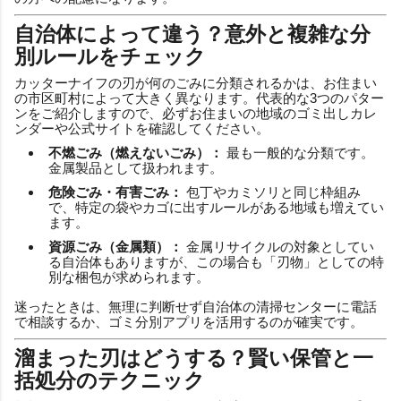
自治体によって違う？意外と複雑な分
別ルールをチェック
カッターナイフの刃が何のごみに分類されるかは、お住まい
の市区町村によって大きく異なります。代表的な3つのパター
ンをご紹介しますので、必ずお住まいの地域のゴミ出しカレ
ンダーや公式サイトを確認してください。
不燃ごみ（燃えないごみ）：
最も一般的な分類です。
金属製品として扱われます。
危険ごみ・有害ごみ：
包丁やカミソリと同じ枠組み
で、特定の袋やカゴに出すルールがある地域も増えてい
ます。
資源ごみ（金属類）：
金属リサイクルの対象としてい
る自治体もありますが、この場合も「刃物」としての特
別な梱包が求められます。
迷ったときは、無理に判断せず自治体の清掃センターに電話
で相談するか、ゴミ分別アプリを活用するのが確実です。
溜まった刃はどうする？賢い保管と一
括処分のテクニック