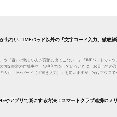
が出ない！IMEパッド以外の「文字コード入力」徹底解
）』や『齋』の難しい方が変換に出てこない！」「IMEパッドでマ
 大切な書類の作成中や、名簿入力をしているときに、お目当ての
の人が「IMEパッド（手書き入力）」を使いますが、実はマウスで
結局見つからないことも少なくありません。 そこで今回は、IME
で旧字や外字、特殊記号を呼び出す「文字コード入力」のテクニ
、もう難しい漢字の入力で手を止める必要はありません。 1. なぜ
そも、なぜ普通の変換で出てこない漢字があるのでしょうか。その
INEやアプリで楽にする方法！スマートクラブ連携のメ
。 日本のパソコンで一般的に使われる漢字は、JIS規格（日本産業
形で整理されています。しかし、人名や地名に使われる非常に古い
は、この一般的な変換リストに含まれていないことが多いのです。