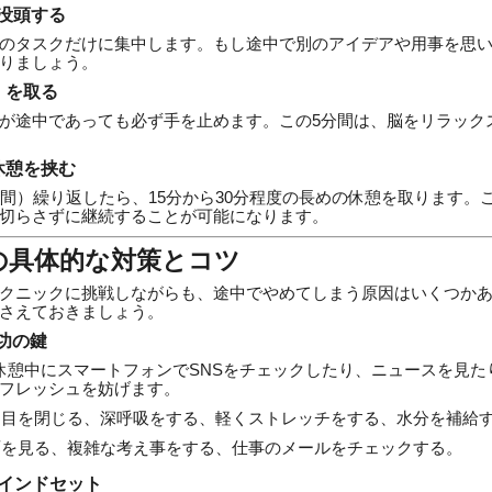
に没頭する
のタスクだけに集中します。もし途中で別のアイデアや用事を思
りましょう。
」を取る
が途中であっても必ず手を止めます。この5分間は、脳をリラック
休憩を挟む
時間）繰り返したら、15分から30分程度の長めの休憩を取ります。
切らさずに継続することが可能になります。
の具体的な対策とコツ
クニックに挑戦しながらも、途中でやめてしまう原因はいくつか
さえておきましょう。
功の鍵
休憩中にスマートフォンでSNSをチェックしたり、ニュースを見た
フレッシュを妨げます。
目を閉じる、深呼吸をする、軽くストレッチをする、水分を補給
を見る、複雑な考え事をする、仕事のメールをチェックする。
マインドセット