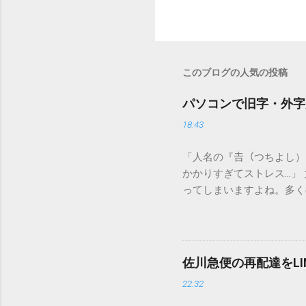
このブログの人気の投稿
パソコンで旧字・外字
18:43
「人名の『𠮷（つちよし
かかりすぎてストレス…」
ってしまいますよね。多く
すし、似た漢字が多すぎて
ードを打ち込むだけで一瞬
この方法をマスターすれば
が出てこないのか？ そも
佐川急便の再配達をL
認識する仕組みにあります
22:32
準」「第2水準」といった
織だけで作られた「外字」