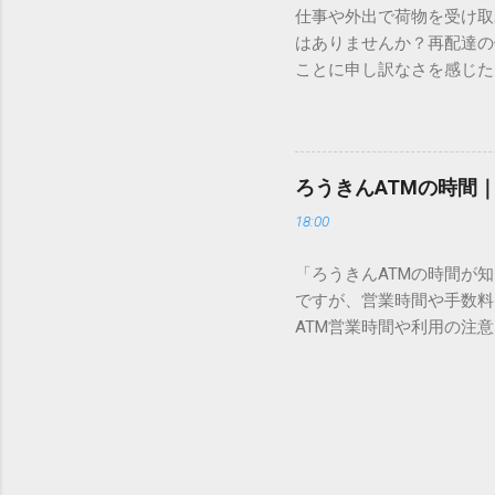
仕事や外出で荷物を受け取
「Unicode（ユニコー
はありませんか？再配達の
所」のような番号が割り振
ことに申し訳なさを感じた
び出すことができるのです。
い」 「わざわざ電話をか
ソフトも不要なのが「Uni
ビス「スマートクラブ」と
できます。 具体的な手順（U
なります。この記事では、
角」にする（※重要）。 **「
す。 佐川急便の再配達が
力した数字が、一瞬で対応する
ろうきんATMの時間
会員サービス「スマートク
です。Word上で「20BB7」
18:00
す。 以前はウェブサイト
性が飛躍的に向上していま
「ろうきんATMの時間が
じめ配達時間を変更すると
ですが、営業時間や手数料
本国内で最も利用されてい
ATM営業時間や利用の注意
します。 1. トーク画面
用する場所によって時間が異な
ます。LINE公式アカウ
日：休止（※一部店舗では
接届きます。そのまま画面
可能 です。 1-2. ローソン
時間いつでも、どこでも 
早朝や深夜、休日でも入出金
い立った瞬間に数秒で手続き
ATMや提携ATMを使う際は
時頃に伺います」というメ
低額 平日18:00〜21:0
きるため...