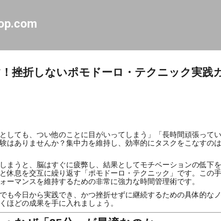
スキップしてメイン コンテンツに移動
op.com
す！挫折しないポモドーロ・テクニック実践
としても、つい他のことに目がいってしまう」「長時間頑張って
験はありませんか？集中力を維持し、効率的にタスクをこなすの
しまうと、脳はすぐに疲弊し、結果としてモチベーションの低下
と休息を交互に繰り返す「ポモドーロ・テクニック」です。この
ォーマンスを維持するための非常に強力な時間管理術です。
でも今日から実践でき、かつ挫折せずに継続するための具体的な
くほどの成果を手に入れましょう。