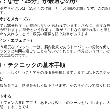
：なぜ「25分」が最適なのか
基本サイクルは「25分間の作業」と「5分間の休憩」です。この短
す。
持するメカニズム
ても90分程度しか持続しないと言われています。さらに、高度な
で波が訪れます。25分という設定は、脳が「これなら頑張れる」と感
止を入れることで、疲労の蓄積を防ぐ効果があります。
イン・エフェクト）
いう適度なプレッシャーは、脳内物質であるドーパミンの分泌を促
ラダラと時間を過ごすことを防いでくれます。25分というゴール
の近道なのです。
ロ・テクニックの基本手順
が、正しく行うことでその真価を発揮します。まずは以下のステ
む
負荷を与え、効率を著しく低下させます。そのサイクルで取り組
ットする
トフォンの専用アプリ、あるいはWeb上のツールを活用します。
態にすることです。