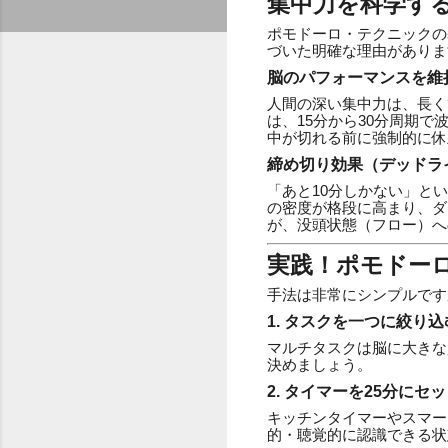
集中力を科学する
ポモドーロ・テクニックの
づいた明確な理由がありま
脳のパフォーマンスを維
人間の深い集中力は、長く
は、15分から30分周期
中が切れる前に強制的に休
締め切り効果（デッドラ
「あと10分しかない」と
の密度が格段に高まり、ダ
が、没頭状態（フロー）へ
実践！ポモドー
手法は非常にシンプルです
1. タスクを一つに絞り込
マルチタスクは脳に大きな
決めましょう。
2. タイマーを25分にセ
キッチンタイマーやスマー
的・聴覚的に認識できる状