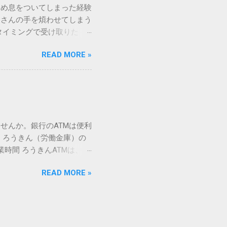
ため息をついてしまった経験
ての文字には、いわば「住
ーさんの手を煩わせてしまう
を直接指定すれば、確実に呼
タイミングで受け取りた
」 最も汎用性が高く、特別な
が、佐川急便の会員制サー
owsアプリケーションで使用
READ MORE »
達のストレスは驚くほど軽く
を把握する。 入力モードを「半
的なメリットを徹底解説しま
がら[X]キー**を押す。 入
、佐川急便の個人向け無料
oft Wordで非常に強力
ための基盤となるサービスで
紐付けることで、その利便
届き、不在になる前にあらか
せんか。銀行のATMは便利
」とおさらばできる理由 日
 ろうきん（労働金庫）の
、荷物の受け取り体験が一変
業時間 ろうきんATMは、利
手間すら、過去のものになり
0〜17:00 土曜・日曜・祝
や不在通知がトーク画面に直
READ MORE »
利用でき、 窓口での対応も
依頼できます。 2. 24
0〜23:00 提携ATMでは、
も、通勤電車の中でも、思
手数料と注意点 ろうきん
物が届く前に「○月○日の○
〜18:00：手数料無料または
、届く前に受取時間を変更で
）：提携ATMは利用できない場