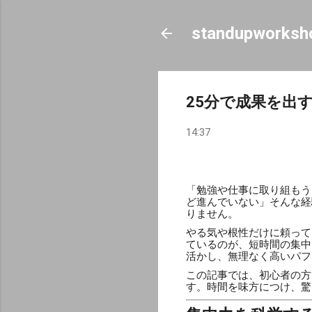
standupworksh
25分で成果を出
14:37
「勉強や仕事に取り組もう
ど進んでいない」そんな経
りません。
やる気や根性だけに頼って
ているのが、短時間の集中
活かし、無理なく高いパフ
この記事では、初心者の方
す。時間を味方につけ、驚