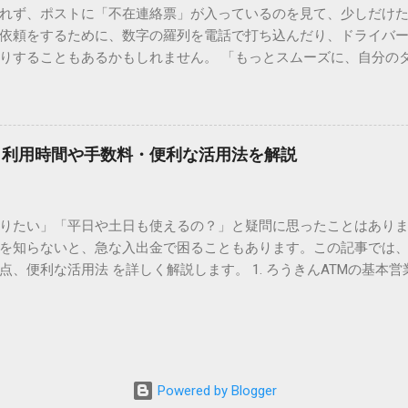
れず、ポストに「不在連絡票」が入っているのを見て、少しだけ
ド）」や「JISコード」といった 文字コード です。パソコン上のすべ
依頼をするために、数字の羅列を電話で打ち込んだり、ドライバ
られています。変換候補に出ない文字でも、この住所（コード）
りすることもあるかもしれません。 「もっとスムーズに、自分の
 2. Windows標準機能！文字コードで漢字を出す「16進数入力
けずに、スマホ一つで完結させたい」 そんな願いを叶えてくれるの
code」を直接入力する方法です。Wordやメモ帳など、多くのWind
、LINEや公式アプリの連携です。これらを活用するだけで、再配
nicode入力） 入力したい文字の「Unicode（例：20BB7）」
忙しい毎日をサポートする便利な受け取り術と、連携による具体
20BB7」**と入力する。 直後にキーボードの**[Alt]キーを押しな
劇的に変わる「スマートクラブ」とは？ まず押さえておきたいのが
漢字（例：𠮷）に変換されます。 注記： この方法は、特にMicros
｜利用時間や手数料・便利な活用法を解説
ラブ」です。これは、荷物の配送状況をリアルタイムで管理する
と打ってA...
を開いてログインする手間がありましたが、現在はLINEやアプリと
す。登録を済ませておくだけで、荷物が発送された瞬間に通知が
知りたい」「平日や土日も使えるの？」と疑問に思ったことはありま
いった先回りの対応が可能になります。 LINE連携で「不在連絡票
を知らないと、急な入出金で困ることもあります。この記事では、
るコミュニケーションアプリ「LINE」を佐川急便と連携させると
点、便利な活用法 を詳しく解説します。 1. ろうきんATMの基本営
からワンタップで依頼 不在連絡票に記載されたQRコードを読み取る
りますが、一般的には次の通りです。 1-1. 店舗内ATM 平日：9:0
ントを友だち追加し、スマートクラブのIDを連携させると、配送予定
土曜日のみ利用可能） 店舗内ATMは、銀行窓口と同じ営業時間で
上のボタンをタップするだけで、希望の日時や場所を指定して再配達を
・セブン銀行など提携ATM 平日：7:00〜23:00 土曜・日曜・祝日：7:0
電話受付の時間制限を気にする必要はありません。深夜でも早朝で
が可能 です。ただし、手数料が別途かかる場合があります。 2. 
が完了します。 3. お届け予定通知による「未然の不在」防止 荷
、 時間帯によって手数料が異なる 点に注意が必要です。 平日8:45
ッセージが届きます。その時間に急な予定が入ってしまった場合
Powered by Blogger
0／土日祝日：110〜330円程度の手数料が発生 深夜（21:00〜翌7:00