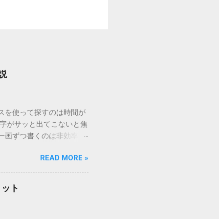
説
ウスを使って探すのは時間が
漢字がサッと出てこないと焦
一画ずつ書くのは非効率で
パッドを使わずに、特定のコ
READ MORE »
ックを詳しく解説します。
「変換」しても旧字・外字
理由は、パソコンが文字を
リット
規格）によって「第1水
漢字（旧字）や、特定の組
 そこで登場するのが