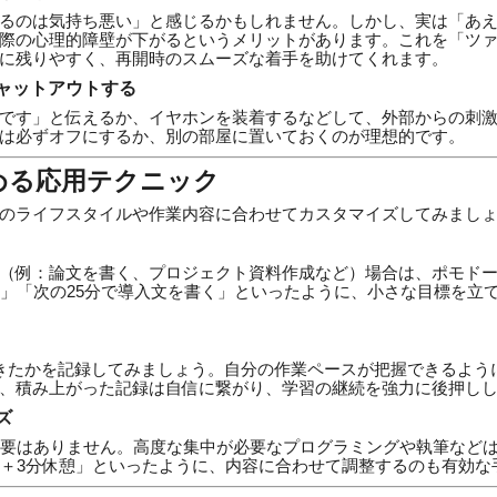
るのは気持ち悪い」と感じるかもしれません。しかし、実は「あ
際の心理的障壁が下がるというメリットがあります。これを「ツ
に残りやすく、再開時のスムーズな着手を助けてくれます。
ャットアウトする
です」と伝えるか、イヤホンを装着するなどして、外部からの刺
は必ずオフにするか、別の部屋に置いておくのが理想的です。
める応用テクニック
のライフスタイルや作業内容に合わせてカスタマイズしてみまし
（例：論文を書く、プロジェクト資料作成など）場合は、ポモド
る」「次の25分で導入文を書く」といったように、小さな目標を立
きたかを記録してみましょう。自分の作業ペースが把握できるよう
、積み上がった記録は自信に繋がり、学習の継続を強力に後押し
ズ
必要はありません。高度な集中が必要なプログラミングや執筆などは「
分＋3分休憩」といったように、内容に合わせて調整するのも有効な