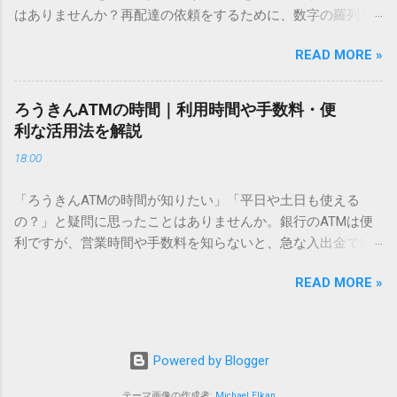
こないのか？ そもそも、なぜ普通の変換で出てこない漢字が
はありませんか？再配達の依頼をするために、数字の羅列を
あるのでしょうか。その理由は、パソコンが文字を認識する
電話で打ち込んだり、ドライバーさんの手を煩わせてしまう
仕組みにあります。 日本のパソコンで一般的に使われる漢字
READ MORE »
ことに申し訳なさを感じたりすることもあるかもしれませ
は、JIS規格（日本産業規格）によって「第1水準」「第2水
ん。 「もっとスムーズに、自分のタイミングで受け取りた
準」といった形で整理されています。しかし、人名や地名に
い」 「わざわざ電話をかけずに、スマホ一つで完結させた
使われる非常に古い漢字（旧字）や、特定の組織だけで作ら
ろうきんATMの時間｜利用時間や手数料・便
い」 そんな願いを叶えてくれるのが、佐川急便の会員制サー
れた「外字」は、この一般的な変換リストに含まれていない
利な活用法を解説
ビス「スマートクラブ」と、LINEや公式アプリの連携です。
ことが多いのです。 そこで登場するのが「Unicode（ユニコ
18:00
これらを活用するだけで、再配達のストレスは驚くほど軽く
ード）」や「JISコード」といった 文字コード です。パソコ
なります。この記事では、忙しい毎日をサポートする便利な
ン上のすべての文字には、いわば「住所」のような番号が割
「ろうきんATMの時間が知りたい」「平日や土日も使える
受け取り術と、連携による具体的なメリットを徹底解説しま
り振られています。変換候補に出ない文字でも、この住所
の？」と疑問に思ったことはありませんか。銀行のATMは便
す。 佐川急便の再配達が劇的に変わる「スマートクラブ」と
（コード）を直接指定すれば、確実に呼び出すことができる
利ですが、営業時間や手数料を知らないと、急な入出金で困
は？ まず押さえておきたいのが、佐川急便の個人向け無料会
のです。 2. Windows標準機能！文字コードで漢字を出す「16
ることもあります。この記事では、 ろうきん（労働金庫）の
員サービス「スマートクラブ」です。これは、荷物の配送状
進数入力」 最も汎用性が高く、特別なソフトも不要なのが
READ MORE »
ATM営業時間や利用の注意点、便利な活用法 を詳しく解説し
況をリアルタイムで管理するための基盤となるサービスで
「Unicode」を直接入力する方法です。Wordやメモ帳など、
ます。 1. ろうきんATMの基本営業時間 ろうきんATMは、利用
す。 以前はウェブサイトを開いてログインする手間がありま
多くのWindowsアプリケーションで使用できます。 具体的な
する場所によって時間が異なりますが、一般的には次の通り
したが、現在はLINEやアプリと紐付けることで、その利便性
手順（Unicode入力） 入力したい文字の「Unicode（例：
です。 1-1. 店舗内ATM 平日：9:00〜17:00 土曜・日曜・祝
が飛躍的に向上しています。登録を済ませておくだけで、荷
Powered by Blogger
20BB7）」を把握する。 入力モードを「半角」にする（※重
日：休止（※一部店舗では土曜日のみ利用可能） 店舗内ATM
物が発送された瞬間に通知が届き、不在になる前にあらかじ
要）。 **「20BB7」**と入力する。 直後にキーボードの**
は、銀行窓口と同じ営業時間で利用でき、 窓口での対応も可
テーマ画像の作成者:
Michael Elkan