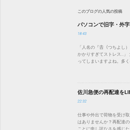
このブログの人気の投稿
パソコンで旧字・外字
18:43
「人名の『𠮷（つちよし
かかりすぎてストレス…」
ってしまいますよね。多く
すし、似た漢字が多すぎて
ードを打ち込むだけで一瞬
この方法をマスターすれば
が出てこないのか？ そも
佐川急便の再配達をL
認識する仕組みにあります
22:32
準」「第2水準」といった
織だけで作られた「外字」
仕事や外出で荷物を受け取
「Unicode（ユニコー
はありませんか？再配達の
所」のような番号が割り振
ことに申し訳なさを感じた