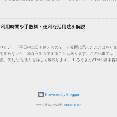
 2. Windows標準機能！文字コードで漢字を出す「16進数入力
けずに、スマホ一つで完結させたい」 そんな願いを叶えてくれるの
code」を直接入力する方法です。Wordやメモ帳など、多くのWind
、LINEや公式アプリの連携です。これらを活用するだけで、再配
nicode入力） 入力したい文字の「Unicode（例：20BB7）」
忙しい毎日をサポートする便利な受け取り術と、連携による具体
20BB7」**と入力する。 直後にキーボードの**[Alt]キーを押しな
劇的に変わる「スマートクラブ」とは？ まず押さえておきたいのが
漢字（例：𠮷）に変換されます。 注記： この方法は、特にMicros
｜利用時間や手数料・便利な活用法を解説
ラブ」です。これは、荷物の配送状況をリアルタイムで管理する
と打ってA...
を開いてログインする手間がありましたが、現在はLINEやアプリと
す。登録を済ませておくだけで、荷物が発送された瞬間に通知が
知りたい」「平日や土日も使えるの？」と疑問に思ったことはありま
いった先回りの対応が可能になります。 LINE連携で「不在連絡票
を知らないと、急な入出金で困ることもあります。この記事では、
るコミュニケーションアプリ「LINE」を佐川急便と連携させると
点、便利な活用法 を詳しく解説します。 1. ろうきんATMの基本営
からワンタップで依頼 不在連絡票に記載されたQRコードを読み取る
りますが、一般的には次の通りです。 1-1. 店舗内ATM 平日：9:0
ントを友だち追加し、スマートクラブのIDを連携させると、配送予定
土曜日のみ利用可能） 店舗内ATMは、銀行窓口と同じ営業時間で
上のボタンをタップするだけで、希望の日時や場所を指定して再配達を
・セブン銀行など提携ATM 平日：7:00〜23:00 土曜・日曜・祝日：7:0
電話受付の時間制限を気にする必要はありません。深夜でも早朝で
が可能 です。ただし、手数料が別途かかる場合があります。 2. 
が完了します。 3. お届け予定通知による「未然の不在」防止 荷
、 時間帯によって手数料が異なる 点に注意が必要です。 平日8:45
ッセージが届きます。その時間に急な予定が入ってしまった場合
Powered by Blogger
0／土日祝日：110〜330円程度の手数料が発生 深夜（21:00〜翌7:00
 平日昼間の利用が最もお得 です。 3. ろうきんATMの便利な活用法
テーマ画像の作成者:
Michael Elkan
期支払いがある場合、 平日昼間にATMを利用して記帳や入金をまと
TMを活用 ローソンATMやセブン銀行ATMを利用すれば、 土日や早