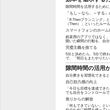
隙間時間を活用するために
「もし～なら、～する」
「If-Thenプランニン
（Then）」といったル
スマートフォンのホーム
娯楽用のアプリではなく、
開いた瞬間の行動を、自分
完璧主義を捨てる
5分と決めたら、5分で終
で、「明日もまたやりたい
隙間時間の活用
自分磨きを習慣化できると
自己効力感の向上
「今日も目標を達成できた
でも自分をコントロールで
焦りからの解放
「何もできていない」とい
分のために時間を使ってい