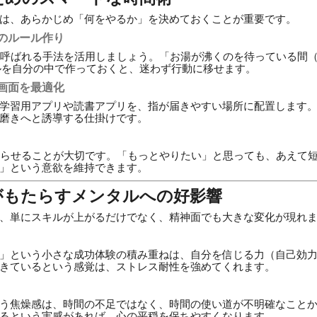
は、あらかじめ「何をやるか」を決めておくことが重要です。
のルール作り
グ」と呼ばれる手法を活用しましょう。「お湯が沸くのを待っている間（
ールを自分の中で作っておくと、迷わず行動に移せます。
画面を最適化
学習用アプリや読書アプリを、指が届きやすい場所に配置します
磨きへと誘導する仕掛けです。
わらせることが大切です。「もっとやりたい」と思っても、あえて
」という意欲を維持できます。
がもたらすメンタルへの好影響
、単にスキルが上がるだけでなく、精神面でも大きな変化が現れ
」という小さな成功体験の積み重ねは、自分を信じる力（自己効
きているという感覚は、ストレス耐性を強めてくれます。
う焦燥感は、時間の不足ではなく、時間の使い道が不明確なことか
るという実感があれば、心の平穏を保ちやすくなります。