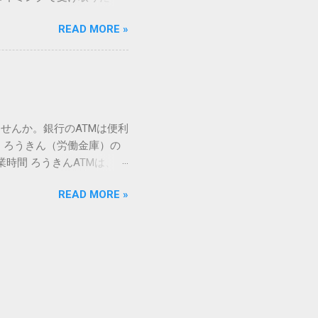
」 最も汎用性が高く、特別な
が、佐川急便の会員制サー
owsアプリケーションで使用
READ MORE »
達のストレスは驚くほど軽く
を把握する。 入力モードを「半
的なメリットを徹底解説しま
がら[X]キー**を押す。 入
、佐川急便の個人向け無料
oft Wordで非常に強力
ための基盤となるサービスで
紐付けることで、その利便
届き、不在になる前にあらか
せんか。銀行のATMは便利
」とおさらばできる理由 日
 ろうきん（労働金庫）の
、荷物の受け取り体験が一変
業時間 ろうきんATMは、利
手間すら、過去のものになり
0〜17:00 土曜・日曜・祝
や不在通知がトーク画面に直
READ MORE »
利用でき、 窓口での対応も
依頼できます。 2. 24
0〜23:00 提携ATMでは、
も、通勤電車の中でも、思
手数料と注意点 ろうきん
物が届く前に「○月○日の○
〜18:00：手数料無料または
、届く前に受取時間を変更で
）：提携ATMは利用できない場
 3-1. 入出金のスケジュ
める と手数料の節約につな
朝でも現金の引き出しが可能 で