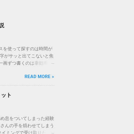
説
ウスを使って探すのは時間が
漢字がサッと出てこないと焦
一画ずつ書くのは非効率で
パッドを使わずに、特定のコ
READ MORE »
ックを詳しく解説します。
「変換」しても旧字・外字
理由は、パソコンが文字を
リット
規格）によって「第1水
漢字（旧字）や、特定の組
 そこで登場するのが
ため息をついてしまった経験
ての文字には、いわば「住
ーさんの手を煩わせてしまう
を直接指定すれば、確実に呼
タイミングで受け取りた