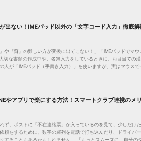
が出ない！IMEパッド以外の「文字コード入力」徹底解
）』や『齋』の難しい方が変換に出てこない！」「IMEパッドでマ
 大切な書類の作成中や、名簿入力をしているときに、お目当ての
の人が「IMEパッド（手書き入力）」を使いますが、実はマウスで
結局見つからないことも少なくありません。 そこで今回は、IME
で旧字や外字、特殊記号を呼び出す「文字コード入力」のテクニ
、もう難しい漢字の入力で手を止める必要はありません。 1. なぜ
そも、なぜ普通の変換で出てこない漢字があるのでしょうか。その
INEやアプリで楽にする方法！スマートクラブ連携のメ
。 日本のパソコンで一般的に使われる漢字は、JIS規格（日本産業
形で整理されています。しかし、人名や地名に使われる非常に古い
は、この一般的な変換リストに含まれていないことが多いのです。
れず、ポストに「不在連絡票」が入っているのを見て、少しだけ
ド）」や「JISコード」といった 文字コード です。パソコン上のすべ
依頼をするために、数字の羅列を電話で打ち込んだり、ドライバ
られています。変換候補に出ない文字でも、この住所（コード）
りすることもあるかもしれません。 「もっとスムーズに、自分の