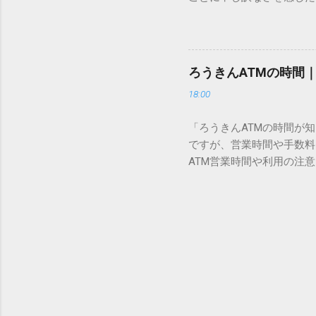
び出すことができるのです。
い」 「わざわざ電話をか
ソフトも不要なのが「Uni
ビス「スマートクラブ」と
できます。 具体的な手順（U
なります。この記事では、
角」にする（※重要）。 **「
す。 佐川急便の再配達が
力した数字が、一瞬で対応する
ろうきんATMの時間
会員サービス「スマートク
です。Word上で「20BB7」
18:00
す。 以前はウェブサイト
性が飛躍的に向上していま
「ろうきんATMの時間が
じめ配達時間を変更すると
ですが、営業時間や手数料
本国内で最も利用されてい
ATM営業時間や利用の注意
します。 1. トーク画面
用する場所によって時間が異な
ます。LINE公式アカウ
日：休止（※一部店舗では
接届きます。そのまま画面
可能 です。 1-2. ローソン
時間いつでも、どこでも 
早朝や深夜、休日でも入出金
い立った瞬間に数秒で手続き
ATMや提携ATMを使う際は
時頃に伺います」というメ
低額 平日18:00〜21:0
きるため...
合も 手数料を節約するには、
ール管理 給与の振込や定
がります。 3-2. 提携A