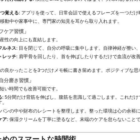
1つ覚える
: アプリを使って、日常会話で使えるフレーズを一つだけ
: 移動中や家事中に、専門家の知見を耳から取り入れます。
ルフケア習慣」
産性の向上にも直結します。
フルネス
: 目を閉じて、自分の呼吸に集中します。自律神経が整い
トレッチ
: 肩甲骨を回したり、首を伸ばしたりするだけで血流が改
今日の良かったことを3つだけメモ帳に書き留めます。ポジティブな
「自分磨き習慣」
短い時間でも改善可能です。
る
: 5分間だけ背筋を伸ばし、腹筋を意識して過ごします。これだ
す。
 カバンの中や財布のレシートを整理します。整った環境は心の余裕
ケア
: 保湿クリームを丁寧に塗るなど、末端のケアを怠らないこと
ためのスマートな時間術