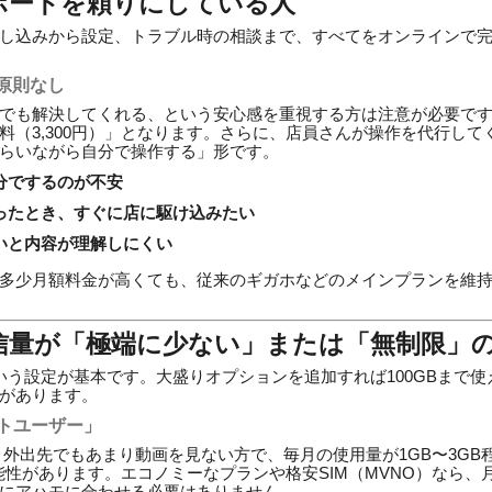
サポートを頼りにしている人
し込みから設定、トラブル時の相談まで、すべてをオンラインで
原則なし
でも解決してくれる、という安心感を重視する方は注意が必要で
料（3,300円）」となります。さらに、店員さんが操作を代行し
らいながら自分で操作する」形です。
分でするのが不安
ったとき、すぐに店に駆け込みたい
いと内容が理解しにくい
多少月額料金が高くても、従来のギガホなどのメインプランを維
通信量が「極端に少ない」または「無制限」
という設定が基本です。大盛りオプションを追加すれば100GBまで
があります。
イトユーザー」
り、外出先でもあまり動画を見ない方で、毎月の使用量が1GB〜3G
可能性があります。エコノミーなプランや格安SIM（MVNO）なら、月
にアハモに合わせる必要はありません。