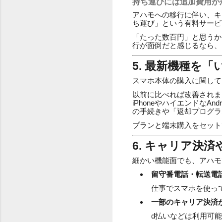
持ち運びには追加費用が
アハモへの移行に伴い、キ
ち運び」という有料サービ
「たった数百円」と思うかも
行が面倒だと感じるなら、
5. 最新機種を
スマホ本体の購入に関して
以前に比べれば改善されま
iPhoneやハイエンドな
の手続きや「返却プログラ
プランと端末購入をセット
6. キャリア決
細かい機能面でも、アハモ
留守番電話・転送電
仕事でスマホを使っ
一部のキャリア決済
d払いなどは利用可