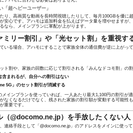
い「超ヘビーユーザー」
たり、高画質な動画を長時間視聴したりして、毎月100GBを優に
が安心です。アハモは追加料金を払えばデータ量を増やせますが
るなら、メインプランに軍配が上がります。
ファミリー割引」や「光セット割」を重視す
ている場合、アハモにすることで家族全体の通信費が逆に上がっ
ット割や、家族の回数に応じて割引される「みんなドコモ割」の
は含まれるが、自分への割引はない
me 5G」のセット割引が消滅する
のメインプランを使っていれば、一人あたり最大1,100円の割引が
がなくなるだけでなく、残された家族の割引額が変動する可能性
が重要です。
ル（@docomo.ne.jp）を手放したくない人
連絡手段として「@docomo.ne.jp」のアドレスをメインに使