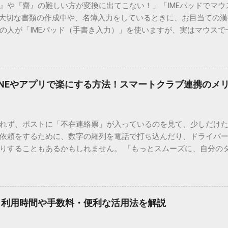
）』や『齋』の難しい方が変換に出てこない！」「IMEパッドでマ
 大切な書類の作成中や、名簿入力をしているときに、お目当ての
の人が「IMEパッド（手書き入力）」を使いますが、実はマウスで
結局見つからないことも少なくありません。 そこで今回は、IME
で旧字や外字、特殊記号を呼び出す「文字コード入力」のテクニ
、もう難しい漢字の入力で手を止める必要はありません。 1. なぜ
そも、なぜ普通の変換で出てこない漢字があるのでしょうか。その
INEやアプリで楽にする方法！スマートクラブ連携のメ
。 日本のパソコンで一般的に使われる漢字は、JIS規格（日本産業
形で整理されています。しかし、人名や地名に使われる非常に古い
は、この一般的な変換リストに含まれていないことが多いのです。
れず、ポストに「不在連絡票」が入っているのを見て、少しだけ
ド）」や「JISコード」といった 文字コード です。パソコン上のすべ
依頼をするために、数字の羅列を電話で打ち込んだり、ドライバ
られています。変換候補に出ない文字でも、この住所（コード）
りすることもあるかもしれません。 「もっとスムーズに、自分の
 2. Windows標準機能！文字コードで漢字を出す「16進数入力
けずに、スマホ一つで完結させたい」 そんな願いを叶えてくれるの
code」を直接入力する方法です。Wordやメモ帳など、多くのWind
、LINEや公式アプリの連携です。これらを活用するだけで、再配
nicode入力） 入力したい文字の「Unicode（例：20BB7）」
忙しい毎日をサポートする便利な受け取り術と、連携による具体
20BB7」**と入力する。 直後にキーボードの**[Alt]キーを押しな
劇的に変わる「スマートクラブ」とは？ まず押さえておきたいのが
漢字（例：𠮷）に変換されます。 注記： この方法は、特にMicros
｜利用時間や手数料・便利な活用法を解説
ラブ」です。これは、荷物の配送状況をリアルタイムで管理する
と打ってA...
を開いてログインする手間がありましたが、現在はLINEやアプリと