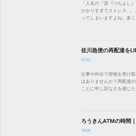
「人名の『𠮷（つちよし
かかりすぎてストレス…」
ってしまいますよね。多く
すし、似た漢字が多すぎて
ードを打ち込むだけで一瞬
この方法をマスターすれば
が出てこないのか？ そも
佐川急便の再配達をL
認識する仕組みにあります
22:32
準」「第2水準」といった
織だけで作られた「外字」
仕事や外出で荷物を受け取
「Unicode（ユニコー
はありませんか？再配達の
所」のような番号が割り振
ことに申し訳なさを感じた
び出すことができるのです。
い」 「わざわざ電話をか
ソフトも不要なのが「Uni
ビス「スマートクラブ」と
できます。 具体的な手順（U
なります。この記事では、
角」にする（※重要）。 **「
す。 佐川急便の再配達が
力した数字が、一瞬で対応する
ろうきんATMの時間
会員サービス「スマートク
です。Word上で「20BB7」
18:00
す。 以前はウェブサイト