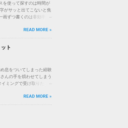
ウスを使って探すのは時間が
漢字がサッと出てこないと焦
一画ずつ書くのは非効率で
パッドを使わずに、特定のコ
READ MORE »
ックを詳しく解説します。
「変換」しても旧字・外字
理由は、パソコンが文字を
リット
規格）によって「第1水
漢字（旧字）や、特定の組
 そこで登場するのが
ため息をついてしまった経験
ての文字には、いわば「住
ーさんの手を煩わせてしまう
を直接指定すれば、確実に呼
タイミングで受け取りた
」 最も汎用性が高く、特別な
が、佐川急便の会員制サー
owsアプリケーションで使用
READ MORE »
達のストレスは驚くほど軽く
を把握する。 入力モードを「半
的なメリットを徹底解説しま
がら[X]キー**を押す。 入
、佐川急便の個人向け無料
oft Wordで非常に強力
ための基盤となるサービスで
紐付けることで、その利便