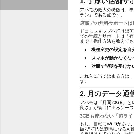
1. 手厚い店舗
アハモの最大の特徴は、申
ラン」である点です。
店頭での無料サポートは
ドコモショップへ行けば何
での手続きサポートは「有
まで「操作方法を教えても
機種変更の設定を自
スマホが動かなくな
対面で説明を受けな
これらに当てはまる方は、
す。
2. 月のデータ
アハモは「月間20GB」
良さ」が裏目に出るケース
3GBも使わない「超ラ
もし、自宅にWi-Fiがあ
額2,970円は割高になる
る選択肢も多いため、無理