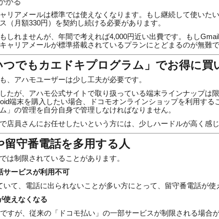
かかる
ャリアメールは標準では使えなくなります。もし継続して使いた
ス（月額330円）を契約し続ける必要があります。
しれませんが、年間で考えれば4,000円近い出費です。もしGma
キャリアメールが標準搭載されているプランにとどまるのが無難
「いつでもカエドキプログラム」でお得に買
も、アハモユーザーは少し工夫が必要です。
したが、アハモ公式サイトで取り扱っている端末ラインナップは
Android端末を購入したい場合、ドコモオンラインショップを利用す
ム」の管理を自分自身で管理しなければなりません。
で店員さんにお任せしたいという方には、少しハードルが高く感
済や留守番電話を多用する人
では制限されていることがあります。
話サービスが利用不可
ていて、電話に出られないことが多い方にとって、留守番電話が使
が使えなくなる
能ですが、従来の「ドコモ払い」の一部サービスが制限される場合