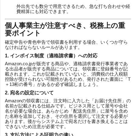
外出先でも数分で用意できるため、急な打ち合わせや経
費精算にも対応できます。
個人事業主が注意すべき、税務上の重
要ポイント
確定申告や青色申告で領収書を利用する場合、いくつか守ら
なければならないルールがあります。
1. インボイス制度（適格請求書）への対応
Amazon.co.jpが販売する商品や、適格請求書発行事業者であ
る出品者が販売する商品については、領収書に登録番号が記
載されます。これが記載されていないと、消費税の仕入税額
控除が受けられない可能性があるため、発行された書面に「T
＋13桁の番号」があるか必ず確認しましょう。
2. 宛名の設定について
Amazonの領収書には、注文時に入力した「お届け先住所」の
名前が記載される仕組みです。ビジネス用として屋号や会社
名が必要な場合は、あらかじめ「配送先住所」に屋号を含め
た名称を追加しておき、その住所を選択して注文する必要が
あります。後からシステム上で宛名だけを書き換えることは
できないため注意が必要です。
3. 支払方法による証明力の違い