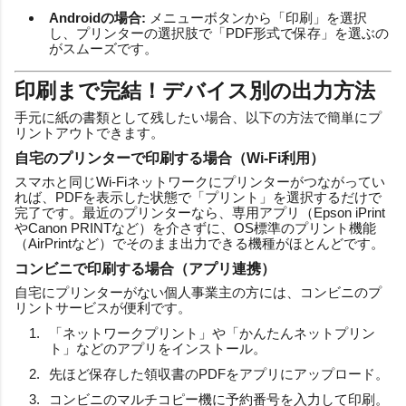
Androidの場合:
メニューボタンから「印刷」を選択
し、プリンターの選択肢で「PDF形式で保存」を選ぶの
がスムーズです。
印刷まで完結！デバイス別の出力方法
手元に紙の書類として残したい場合、以下の方法で簡単にプ
リントアウトできます。
自宅のプリンターで印刷する場合（Wi-Fi利用）
スマホと同じWi-Fiネットワークにプリンターがつながってい
れば、PDFを表示した状態で「プリント」を選択するだけで
完了です。最近のプリンターなら、専用アプリ（Epson iPrint
やCanon PRINTなど）を介さずに、OS標準のプリント機能
（AirPrintなど）でそのまま出力できる機種がほとんどです。
コンビニで印刷する場合（アプリ連携）
自宅にプリンターがない個人事業主の方には、コンビニのプ
リントサービスが便利です。
「ネットワークプリント」や「かんたんネットプリン
ト」などのアプリをインストール。
先ほど保存した領収書のPDFをアプリにアップロード。
コンビニのマルチコピー機に予約番号を入力して印刷。