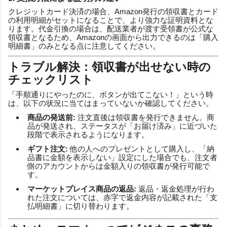
クレジットカード決済の場合、Amazon発行の領収書とカード
の利用明細がセットになることで、より強力な証明資料とな
ります。代金引換の場合は、配送業者が渡す受領書が公式な
領収書となるため、Amazonの画面から出力できるのは「購入
明細書」のみとなる点に注意してください。
トラブル解決：領収書が出せない時の
チェックリスト
「手順通りにやったのに、ボタンが出てこない！」という時
は、以下の状況に当てはまっていないか確認してください。
商品の発送前:
注文直後は領収書を発行できません。商
品が発送され、ステータスが「お届け済み」に近づいた
段階で表示されるようになります。
ギフト注文:
他の人へのプレゼントとして購入し、「納
品書に金額を表示しない」設定にした場合でも、注文者
側のアカウントからは金額入りの領収書が発行可能で
す。
マーケットプレイス商品の返品:
返品・返金処理が行わ
れた注文については、赤字で返金内容が記載された「支
払明細書」に切り替わります。