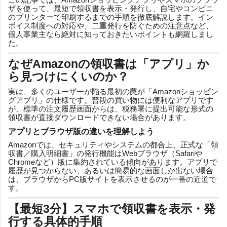
ザを使って、最短で領収書を表示・発行し、自宅やコンビニ
のプリンターで印刷するまでの手順を徹底解説します。イン
ボイス制度への対応や、二重発行を防ぐための注意点など、
個人事業主なら絶対に知っておきたいポイントも網羅しまし
た。
なぜAmazonの領収書は「アプリ」か
ら見つけにくいのか？
実は、多くのユーザーが陥る最初の罠が「Amazonショッピン
グアプリ」の仕様です。普段の買い物には便利なアプリです
が、標準の注文履歴画面からは、税務署に提出可能な形式の
領収書が直接ダウンロードできない場合があります。
アプリとブラウザ版の違いを理解しよう
Amazonでは、セキュリティやシステムの都合上、正式な「領
収書／購入明細書」の発行機能はWebブラウザ（Safariや
Chromeなど）版に集約されている傾向があります。アプリで
履歴が見つからない、あるいは簡易的な画面しか出ない場合
は、ブラウザからPC版サイトを表示させるのが一番の近道で
す。
【最短3分】スマホで領収書を表示・発
行する具体的手順