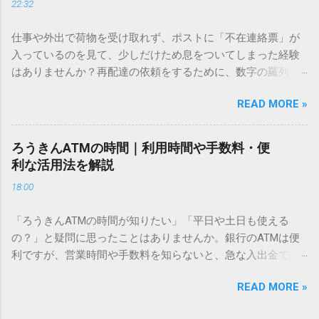
22:32
「文字コード入力」のテクニックを詳しく解説します。 この
方法をマスターすれば、もう難しい漢字の入力で手を止める
仕事や外出で荷物を受け取れず、ポストに「不在連絡票」が
必要はありません。 1. なぜ「変換」しても旧字・外字が出て
入っているのを見て、少しだけため息をついてしまった経験
こないのか？ そもそも、なぜ普通の変換で出てこない漢字が
はありませんか？再配達の依頼をするために、数字の羅列を
あるのでしょうか。その理由は、パソコンが文字を認識する
電話で打ち込んだり、ドライバーさんの手を煩わせてしまう
仕組みにあります。 日本のパソコンで一般的に使われる漢字
READ MORE »
ことに申し訳なさを感じたりすることもあるかもしれませ
は、JIS規格（日本産業規格）によって「第1水準」「第2水
ん。 「もっとスムーズに、自分のタイミングで受け取りた
準」といった形で整理されています。しかし、人名や地名に
い」 「わざわざ電話をかけずに、スマホ一つで完結させた
使われる非常に古い漢字（旧字）や、特定の組織だけで作ら
ろうきんATMの時間｜利用時間や手数料・便
い」 そんな願いを叶えてくれるのが、佐川急便の会員制サー
れた「外字」は、この一般的な変換リストに含まれていない
利な活用法を解説
ビス「スマートクラブ」と、LINEや公式アプリの連携です。
ことが多いのです。 そこで登場するのが「Unicode（ユニコ
18:00
これらを活用するだけで、再配達のストレスは驚くほど軽く
ード）」や「JISコード」といった 文字コード です。パソコ
なります。この記事では、忙しい毎日をサポートする便利な
ン上のすべての文字には、いわば「住所」のような番号が割
「ろうきんATMの時間が知りたい」「平日や土日も使える
受け取り術と、連携による具体的なメリットを徹底解説しま
り振られています。変換候補に出ない文字でも、この住所
の？」と疑問に思ったことはありませんか。銀行のATMは便
す。 佐川急便の再配達が劇的に変わる「スマートクラブ」と
（コード）を直接指定すれば、確実に呼び出すことができる
利ですが、営業時間や手数料を知らないと、急な入出金で困
は？ まず押さえておきたいのが、佐川急便の個人向け無料会
のです。 2. Windows標準機能！文字コードで漢字を出す「16
ることもあります。この記事では、 ろうきん（労働金庫）の
員サービス「スマートクラブ」です。これは、荷物の配送状
進数入力」 最も汎用性が高く、特別なソフトも不要なのが
READ MORE »
ATM営業時間や利用の注意点、便利な活用法 を詳しく解説し
況をリアルタイムで管理するための基盤となるサービスで
「Unicode」を直接入力する方法です。Wordやメモ帳など、
ます。 1. ろうきんATMの基本営業時間 ろうきんATMは、利用
す。 以前はウェブサイトを開いてログインする手間がありま
多くのWindowsアプリケーションで使用できます。 具体的な