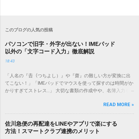
このブログの人気の投稿
パソコンで旧字・外字が出ない！IMEパッド
以外の「文字コード入力」徹底解説
18:43
「人名の『𠮷（つちよし）』や『齋』の難しい方が変換に出
てこない！」「IMEパッドでマウスを使って探すのは時間がか
かりすぎてストレス…」 大切な書類の作成中や、名簿入力を
しているときに、お目当ての漢字がサッと出てこないと焦っ
READ MORE »
てしまいますよね。多くの人が「IMEパッド（手書き入力）」
を使いますが、実はマウスで一画ずつ書くのは非効率です
し、似た漢字が多すぎて結局見つからないことも少なくあり
佐川急便の再配達をLINEやアプリで楽にする
ません。 そこで今回は、IMEパッドを使わずに、特定のコー
方法！スマートクラブ連携のメリット
ドを打ち込むだけで一瞬で旧字や外字、特殊記号を呼び出す