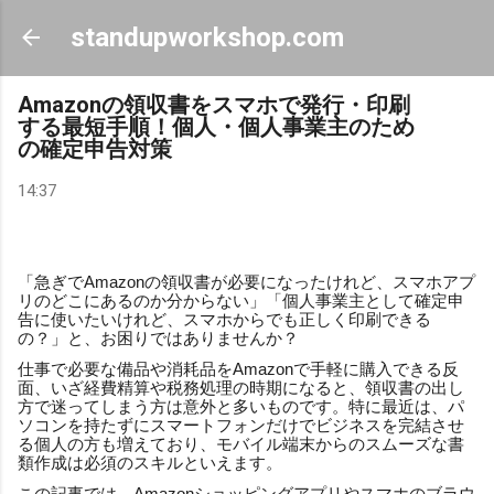
スキップしてメイン コンテンツに移動
standupworkshop.com
Amazonの領収書をスマホで発行・印刷
する最短手順！個人・個人事業主のため
の確定申告対策
14:37
「急ぎでAmazonの領収書が必要になったけれど、スマホアプ
リのどこにあるのか分からない」「個人事業主として確定申
告に使いたいけれど、スマホからでも正しく印刷できる
の？」と、お困りではありませんか？
仕事で必要な備品や消耗品をAmazonで手軽に購入できる反
面、いざ経費精算や税務処理の時期になると、領収書の出し
方で迷ってしまう方は意外と多いものです。特に最近は、パ
ソコンを持たずにスマートフォンだけでビジネスを完結させ
る個人の方も増えており、モバイル端末からのスムーズな書
類作成は必須のスキルといえます。
この記事では、Amazonショッピングアプリやスマホのブラウ