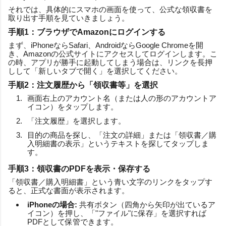
それでは、具体的にスマホの画面を使って、公式な領収書を
取り出す手順を見ていきましょう。
手順1：ブラウザでAmazonにログインする
まず、iPhoneならSafari、AndroidならGoogle Chromeを開
き、Amazonの公式サイトにアクセスしてログインします。こ
の時、アプリが勝手に起動してしまう場合は、リンクを長押
しして「新しいタブで開く」を選択してください。
手順2：注文履歴から「領収書等」を選択
画面右上のアカウント名（または人の形のアカウントア
イコン）をタップします。
「注文履歴」を選択します。
目的の商品を探し、「注文の詳細」または「領収書／購
入明細書の表示」というテキストを探してタップしま
す。
手順3：領収書のPDFを表示・保存する
「領収書／購入明細書」という青い文字のリンクをタップす
ると、正式な書面が表示されます。
iPhoneの場合:
共有ボタン（四角から矢印が出ているア
イコン）を押し、「"ファイル"に保存」を選択すれば
PDFとして保管できます。