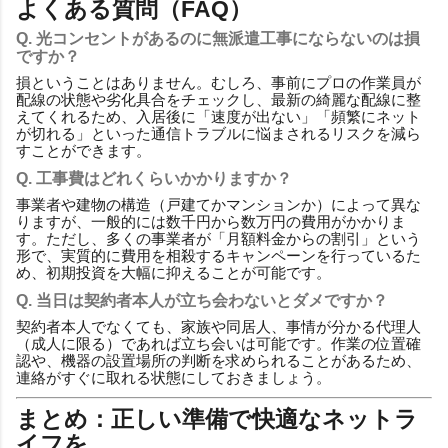
よくある質問（FAQ）
Q. 光コンセントがあるのに無派遣工事にならないのは損
ですか？
損ということはありません。むしろ、事前にプロの作業員が
配線の状態や劣化具合をチェックし、最新の綺麗な配線に整
えてくれるため、入居後に「速度が出ない」「頻繁にネット
が切れる」といった通信トラブルに悩まされるリスクを減ら
すことができます。
Q. 工事費はどれくらいかかりますか？
事業者や建物の構造（戸建てかマンションか）によって異な
りますが、一般的には数千円から数万円の費用がかかりま
す。ただし、多くの事業者が「月額料金からの割引」という
形で、実質的に費用を相殺するキャンペーンを行っているた
め、初期投資を大幅に抑えることが可能です。
Q. 当日は契約者本人が立ち会わないとダメですか？
契約者本人でなくても、家族や同居人、事情が分かる代理人
（成人に限る）であれば立ち会いは可能です。作業の位置確
認や、機器の設置場所の判断を求められることがあるため、
連絡がすぐに取れる状態にしておきましょう。
まとめ：正しい準備で快適なネットラ
イフを