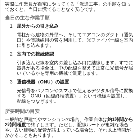
実際に作業員が自宅にやってくる「派遣工事」の手順を知っ
ておくと、当日に慌てることなく安心です。
当日の主な作業手順
屋外からの引き込み
電柱から建物の外壁へ、そしてエアコンのダクト（通気
口）や電話線用の管を利用して、光ファイバー線を室内
に引き込みます。
室内での接続確認
引き込んだ線を室内の差し込み口に結線します。すでに
器具がある場合は、中の配線を整えて正常に光信号が届
いているかを専用の機械で測定します。
通信機器（ONU）の設置
光信号をパソコンやスマホで使えるデジタル信号に変換
する「ONU（回線終端装置）」という機械を設置し、
配線をつなぎます。
所要時間の目安
一般的な戸建てやマンションの場合、作業自体は
約1時間から
2時間程度
で終了します。ただし、配線ルートが複雑な場合
や、古い建物の配管が詰まっている場合は、それ以上時間が
かかることもあります。