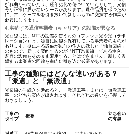
折れ曲がっていたり、経年劣化で傷ついていたりして、光信
号が正常に届かないケースがあります。通信品質を保つため
に、古いケーブルを引き抜いて新しいものに交換する作業が
必要になります。
4. 契約する通信事業者（キャリア）の設備が異なる
光回線には、NTTの設備を使うもの（フレッツ光や光コラボ
レーション）と、独自に回線を保有している事業者のものが
あります。壁にある設備が以前の住人の残した「独自回線」
のもので、新しく契約するのが「NTT系回線」である場合、
既存の設備をそのまま流用することはできません。新しく希
望する事業者の回線を室内に引き込む必要があります。
工事の種類にはどんな違いがある？
「派遣」と「無派遣」
光回線の手続きを進めると、「派遣工事」または「無派遣工
事」のどちら案内が出されます。それぞれの違いを把握して
おきましょう。
工事の
立ち会い
概要
タイプ
の有無
派遣工
作業員が自宅を訪問し、宅内や屋外の