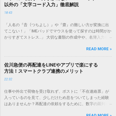
以外の「文字コード入力」徹底解説
18:43
「人名の『𠮷（つちよし）』や『齋』の難しい方が変換に出
てこない！」「IMEパッドでマウスを使って探すのは時間がか
かりすぎてストレス…」 大切な書類の作成中や、名簿入力を
しているときに、お目当ての漢字がサッと出てこないと焦っ
READ MORE »
てしまいますよね。多くの人が「IMEパッド（手書き入力）」
を使いますが、実はマウスで一画ずつ書くのは非効率です
し、似た漢字が多すぎて結局見つからないことも少なくあり
佐川急便の再配達をLINEやアプリで楽にする
ません。 そこで今回は、IMEパッドを使わずに、特定のコー
方法！スマートクラブ連携のメリット
ドを打ち込むだけで一瞬で旧字や外字、特殊記号を呼び出す
22:32
「文字コード入力」のテクニックを詳しく解説します。 この
方法をマスターすれば、もう難しい漢字の入力で手を止める
仕事や外出で荷物を受け取れず、ポストに「不在連絡票」が
必要はありません。 1. なぜ「変換」しても旧字・外字が出て
入っているのを見て、少しだけため息をついてしまった経験
こないのか？ そもそも、なぜ普通の変換で出てこない漢字が
はありませんか？再配達の依頼をするために、数字の羅列を
あるのでしょうか。その理由は、パソコンが文字を認識する
電話で打ち込んだり、ドライバーさんの手を煩わせてしまう
仕組みにあります。 日本のパソコンで一般的に使われる漢字
READ MORE »