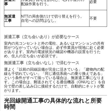
必要
事
配線作業を行う。
無派遣
NTTの局舎側だけで切り替えを行う。
不要
工事
自宅への訪問はなし。
派遣工事（立ち会いあり）が必要なケース
室内の光コンセントと外の電柱、あるいはマンションの共有
部がつながっていない場合は、必ず作業員が現地に赴く必要
があります。室内の電波状況の確認や機器の設置を行うた
め、住人の立ち会いが必須です。
無派遣工事（立ち会いなし）で済むケース
運よく「以前の回線設備が完全に活きている」「建物内の配
線も千切れていない」「同じ通信系統への乗り換えである」
という条件がすべて揃っている場合は、無派遣工事になりま
す。この場合は、郵送されてくる通信機器（ONUなど）を自
分で壁の差し込み口に接続するだけで、自動的にネットが繋
がります。
光回線開通工事の具体的な流れと所要
時間