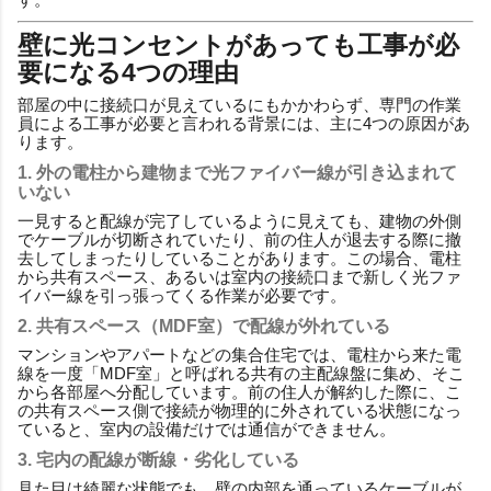
壁に光コンセントがあっても工事が必
要になる4つの理由
部屋の中に接続口が見えているにもかかわらず、専門の作業
員による工事が必要と言われる背景には、主に4つの原因があ
ります。
1. 外の電柱から建物まで光ファイバー線が引き込まれて
いない
一見すると配線が完了しているように見えても、建物の外側
でケーブルが切断されていたり、前の住人が退去する際に撤
去してしまったりしていることがあります。この場合、電柱
から共有スペース、あるいは室内の接続口まで新しく光ファ
イバー線を引っ張ってくる作業が必要です。
2. 共有スペース（MDF室）で配線が外れている
マンションやアパートなどの集合住宅では、電柱から来た電
線を一度「MDF室」と呼ばれる共有の主配線盤に集め、そこ
から各部屋へ分配しています。前の住人が解約した際に、こ
の共有スペース側で接続が物理的に外されている状態になっ
ていると、室内の設備だけでは通信ができません。
3. 宅内の配線が断線・劣化している
見た目は綺麗な状態でも、壁の内部を通っているケーブルが