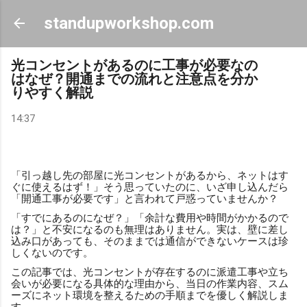
スキップしてメイン コンテンツに移動
standupworkshop.com
光コンセントがあるのに工事が必要なの
はなぜ？開通までの流れと注意点を分か
りやすく解説
14:37
「引っ越し先の部屋に光コンセントがあるから、ネットはす
ぐに使えるはず！」そう思っていたのに、いざ申し込んだら
「開通工事が必要です」と言われて戸惑っていませんか？
「すでにあるのになぜ？」「余計な費用や時間がかかるので
は？」と不安になるのも無理はありません。実は、壁に差し
込み口があっても、そのままでは通信ができないケースは珍
しくないのです。
この記事では、光コンセントが存在するのに派遣工事や立ち
会いが必要になる具体的な理由から、当日の作業内容、スム
ーズにネット環境を整えるための手順までを優しく解説しま
す。