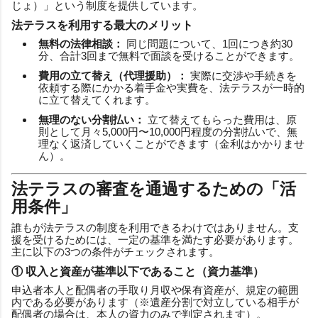
じょ）」という制度を提供しています。
法テラスを利用する最大のメリット
無料の法律相談：
同じ問題について、1回につき約30
分、合計3回まで無料で面談を受けることができます。
費用の立て替え（代理援助）：
実際に交渉や手続きを
依頼する際にかかる着手金や実費を、法テラスが一時的
に立て替えてくれます。
無理のない分割払い：
立て替えてもらった費用は、原
則として月々5,000円〜10,000円程度の分割払いで、無
理なく返済していくことができます（金利はかかりませ
ん）。
法テラスの審査を通過するための「活
用条件」
誰もが法テラスの制度を利用できるわけではありません。支
援を受けるためには、一定の基準を満たす必要があります。
主に以下の3つの条件がチェックされます。
① 収入と資産が基準以下であること（資力基準）
申込者本人と配偶者の手取り月収や保有資産が、規定の範囲
内である必要があります（※遺産分割で対立している相手が
配偶者の場合は、本人の資力のみで判定されます）。