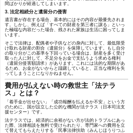
間ばかりが経過してしまいます。
3. 法定相続分と遺留分の侵害
遺言書が存在する場合、基本的にはその内容が最優先されま
す。しかし、例えば「すべての財産を第三者に譲る」といっ
た極端な内容だった場合、残された家族は生活に困ってしま
います。
そこで法律は、配偶者や子供などの身内に対して、最低限受
け取れる財産の割合（遺留分）を保障しています。もし自分
の取り分がこの基準を下回っている場合は、財産を多く受け
取った人に対して、不足分をお金で支払うよう求める権利
（遺留分侵害額請求）があります。これには法的な期限があ
るため、お金がないからと躊躇していると、正当な権利を失
ってしまうことになりかねません。
費用が払えない時の救世主「法テラ
ス」とは？
「着手金が出せない」「成功報酬を払えるか不安」という方
のために、国が設立した公的な機関が法テラス（日本司法支
援センター）です。
法テラスでは、経済的に余裕がない方が法的トラブルにあっ
た際、法律相談を無料で受けられたり、専門家への費用を立
て替えてもらえたりする「民事法律扶助（みんじほうりつふ