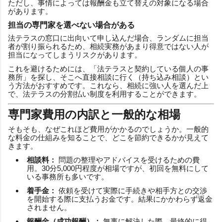
ただし、事情によっては報酬金も立て替えの対象になる場合
があります。
担当の専門家を選べない場合がある
法テラスの窓口に出向いて申し込んだ場合、ランダムに担当
者が割り振られるため、相続実務があまり得意ではない人が
担当になってしまうリスクがあります。
これを避けるためには、「法テラスと契約している個人の事
務所」を探し、そこへ直接相談に行く（持ち込み相談）とい
う方法がおすすめです。これなら、相続に強い人を選んだ上
で、法テラスの分割払い制度を利用することができます。
専門家費用の内訳と一般的な相場
そもそも、なぜこれほど費用がかかるのでしょうか。一般的
な料金の仕組みを知ることで、どこを節約できるかが見えて
きます。
相談料：
問題の整理やアドバイスを受けるための費
用。30分5,000円程度が相場ですが、初回を無料にして
いる事務所も多いです。
着手金：
依頼を受けて実際に手続きや相手方との交渉
を開始する際に支払うお金です。結果にかかわらず返金
されません。
報酬金（成功報酬）：
無事に解決した際、最終的に得