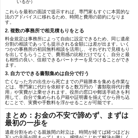
いるか）
これらを最初の面談で提示すれば、専門家もすぐに本質的な
法のアドバイスに移れるため、時間と費用の節約になりま
す。
2. 複数の事務所で相見積もりをとる
料金規定は事務所によって自由に設定できるため、同じ遺産
分割の相談であっても提示される金額には差が出ます。いく
つかの事務所の初回無料相談を活用し、それぞれで見積もり
を出してもらうことで、費用感の比較だけでなく、自分と最
も相性の良い、信頼できるパートナーを見つけることができ
ます。
3. 自力でできる書類集めは自分で行う
亡くなった方の出生から死亡までの戸籍謄本を集める作業な
どは、専門家に代行を依頼すると数万円の「書類取得代行費
用」や実費が上乗せされます。役所の窓口や郵送手続きを利
用して、自分で集められる戸籍や証明書を揃えてから持ち込
むことで、実費や手数料を浮かせることが可能です。
まとめ：お金の不安で諦めず、まずは
最初の一歩を
遺産分割をめぐる親族間の対立は、時間が経てば経つほどお
互いの主張が固まってしまい、感情がこじれて解決が難しく