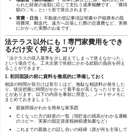
られた財産の金額に応じて支払う成果報酬です。「獲得
額の〇％」という形で算出されます。
実費・日当：
不動産の登記事項証明書や戸籍謄本の取
得費用、郵送代、遠方へ出張した際の交通費など、実務
にかかった実際のお金です。
法テラス以外にも！専門家費用をでき
るだけ安く抑えるコツ
「法テラスの収入基準を少し超えてしまって使えなかった」
という場合でも、工夫次第で依頼にかかる総額の負担を抑え
ることができます。
1. 初回面談の前に資料を徹底的に準備しておく
相談の時間が長引けば長引くほど、無駄な相談料が発生した
り、状況把握に時間がかかって着手金が高くなったりするこ
とがあります。以下の内容を事前に用意し、ノートやメモに
まとめておきましょう。
親族関係がわかる簡単な家系図
亡くなった方の財産の一覧（預貯金の残高がわかる通帳
のコピー、実家の固定資産税納税通知書など）
これまでの親族との話し合いの経緯（誰が何を主張して