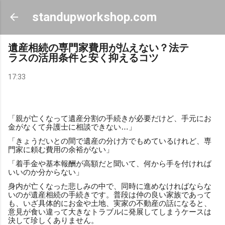
スキップしてメイン コンテンツに移動
standupworkshop.com
遺産相続の専門家費用が払えない？法テ
ラスの活用条件と安く抑えるコツ
17:33
「親が亡くなって遺産分割の手続きが必要だけど、手元にお
金がなくて弁護士に相談できない…」
「きょうだいとの間で遺産の分け方でもめているけれど、専
門家に頼む費用の余裕がない」
「着手金や基本報酬が高額だと聞いて、何から手を付ければ
いいのか分からない」
身内が亡くなった悲しみの中で、同時に進めなければならな
いのが遺産相続の手続きです。普段は仲の良い家族であって
も、いざ具体的にお金や土地、実家の不動産の話になると、
意見が食い違って大きなトラブルに発展してしまうケースは
決して珍しくありません。