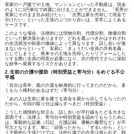
実家の一戸建てや土地、マンションといった不動産は、現金
のように1円単位で綺麗に分けることができません。「長男が
実家にそのまま住み続けたい」「次男は家を売却して現金で
分けたい」といった主張のぶつかり合いは、非常によくある
ケースです。
このような場合、法律的には現物分割、代償分割、換価分割
といった解決策がありますが、どれを選ぶべきかはそれぞれ
の生活状況や財産の価値によって異なります。話し合いが進
まないからといって、安易に「きょうだい全員の共有名義」
にしてしまうと、将来その土地を売却したりリフォームした
りする際に全員の同意が必要になり、次の世代でさらに深刻
な紛争へ発展するリスクがあります。
2. 生前の介護や援助（特別受益と寄与分）をめぐる不公
平感
「自分は長年、親の介護を献身的に行ってきたのだから、多
くもらう権利があるはずだ（寄与分）」
「あの人は生前に家を建てる資金を親から出してもらったの
だから、今回の取り分は減らすべきだ（特別受益）」
こうした感情的な対立も、話し合いが平行線をたどる大きな
原因です。法律上、寄与分や特別受益を認めてもらうために
は、客観的な証拠（日記、介護記録、通帳の履歴など）が不
可欠となります。単に「頑張ったから」「ずるいから」とい
う主観的な主張だけでは、法的な場での合意は得られず、時