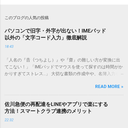
このブログの人気の投稿
パソコンで旧字・外字が出ない！IMEパッド
以外の「文字コード入力」徹底解説
18:43
「人名の『𠮷（つちよし）』や『齋』の難しい方が変換に出
てこない！」「IMEパッドでマウスを使って探すのは時間がか
かりすぎてストレス…」 大切な書類の作成中や、名簿入力を
しているときに、お目当ての漢字がサッと出てこないと焦っ
READ MORE »
てしまいますよね。多くの人が「IMEパッド（手書き入力）」
を使いますが、実はマウスで一画ずつ書くのは非効率です
し、似た漢字が多すぎて結局見つからないことも少なくあり
佐川急便の再配達をLINEやアプリで楽にする
ません。 そこで今回は、IMEパッドを使わずに、特定のコー
方法！スマートクラブ連携のメリット
ドを打ち込むだけで一瞬で旧字や外字、特殊記号を呼び出す
22:32
「文字コード入力」のテクニックを詳しく解説します。 この