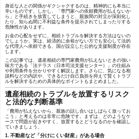
身近な人との関係がギクシャクするのは、精神的にも本当に
辛いものです。しかし、「専門家への依頼費用が払えないか
ら」と手続きを放置してしまうと、親族間の対立が深刻化し
たり、知らぬ間に不利益な条件を提示されてしまったりする
危険性があります。
お金の心配をせずに、相続トラブルを解決する方法はないの
でしょうか。実は、経済的に余裕がない方でも安心して法的
な代理人へ依頼できる、国が設立した公的な支援制度が存在
します。
この記事では、遺産相続の専門家費用が払えないときの強い
味方である「法テラス（日本司法支援センター）」の仕組み
や利用条件を分かりやすく解説します。さらに、気になる相
談料などの内訳や、できるだけ自己負担を抑えて賢くトラブ
ルを解決するための具体的なポイントもまとめました。
遺産相続のトラブルを放置するリスク
と法的な判断基準
「費用が払えないから、親族の話し合いはしばらく放ってお
こう」と考えるのは非常に危険です。まずは、どのようなケ
ースで問題が起きやすく、放置するとどうなるのかを確認し
ていきましょう。
1. 不動産など「分けにくい財産」がある場合