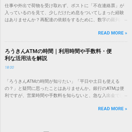
方法をマスターすれば、もう難しい漢字の入力で手を止める
仕事や外出で荷物を受け取れず、ポストに「不在連絡票」が
必要はありません。 1. なぜ「変換」しても旧字・外字が出て
入っているのを見て、少しだけため息をついてしまった経験
こないのか？ そもそも、なぜ普通の変換で出てこない漢字が
はありませんか？再配達の依頼をするために、数字の羅列を
あるのでしょうか。その理由は、パソコンが文字を認識する
電話で打ち込んだり、ドライバーさんの手を煩わせてしまう
仕組みにあります。 日本のパソコンで一般的に使われる漢字
READ MORE »
ことに申し訳なさを感じたりすることもあるかもしれませ
は、JIS規格（日本産業規格）によって「第1水準」「第2水
ん。 「もっとスムーズに、自分のタイミングで受け取りた
準」といった形で整理されています。しかし、人名や地名に
い」 「わざわざ電話をかけずに、スマホ一つで完結させた
使われる非常に古い漢字（旧字）や、特定の組織だけで作ら
ろうきんATMの時間｜利用時間や手数料・便
い」 そんな願いを叶えてくれるのが、佐川急便の会員制サー
れた「外字」は、この一般的な変換リストに含まれていない
利な活用法を解説
ビス「スマートクラブ」と、LINEや公式アプリの連携です。
ことが多いのです。 そこで登場するのが「Unicode（ユニコ
18:00
これらを活用するだけで、再配達のストレスは驚くほど軽く
ード）」や「JISコード」といった 文字コード です。パソコ
なります。この記事では、忙しい毎日をサポートする便利な
ン上のすべての文字には、いわば「住所」のような番号が割
「ろうきんATMの時間が知りたい」「平日や土日も使える
受け取り術と、連携による具体的なメリットを徹底解説しま
り振られています。変換候補に出ない文字でも、この住所
の？」と疑問に思ったことはありませんか。銀行のATMは便
す。 佐川急便の再配達が劇的に変わる「スマートクラブ」と
（コード）を直接指定すれば、確実に呼び出すことができる
利ですが、営業時間や手数料を知らないと、急な入出金で困
は？ まず押さえておきたいのが、佐川急便の個人向け無料会
のです。 2. Windows標準機能！文字コードで漢字を出す「16
ることもあります。この記事では、 ろうきん（労働金庫）の
員サービス「スマートクラブ」です。これは、荷物の配送状
進数入力」 最も汎用性が高く、特別なソフトも不要なのが
READ MORE »
ATM営業時間や利用の注意点、便利な活用法 を詳しく解説し
況をリアルタイムで管理するための基盤となるサービスで
「Unicode」を直接入力する方法です。Wordやメモ帳など、
ます。 1. ろうきんATMの基本営業時間 ろうきんATMは、利用
す。 以前はウェブサイトを開いてログインする手間がありま
多くのWindowsアプリケーションで使用できます。 具体的な
する場所によって時間が異なりますが、一般的には次の通り
したが、現在はLINEやアプリと紐付けることで、その利便性
手順（Unicode入力） 入力したい文字の「Unicode（例：
です。 1-1. 店舗内ATM 平日：9:00〜17:00 土曜・日曜・祝