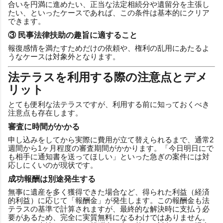
合いを円満に進めたい、正当な法定相続分や遺留分を主張し
たい、といったケースであれば、この条件は基本的にクリア
できます。
③ 民事法律扶助の趣旨に適すること
報復感情を満たすためだけの依頼や、権利の乱用にあたるよ
うなケースは対象外となります。
法テラスを利用する際の注意点とデメ
リット
とても便利な法テラスですが、利用する前に知っておくべき
注意点も存在します。
審査に時間がかかる
申し込みをしてから実際に費用が立て替えられるまで、通常2
週間から1ヶ月程度の審査期間がかかります。「今日明日にで
も相手に通知書を送ってほしい」といった急ぎの案件には対
応しにくいのが現状です。
成功報酬は別途発生する
無事に遺産を多く獲得できた場合など、得られた利益（経済
的利益）に応じて「報酬金」が発生します。この報酬金も法
テラスの基準で計算されますが、最終的な解決時に支払う必
要があるため、完全に実質無料になるわけではありません。