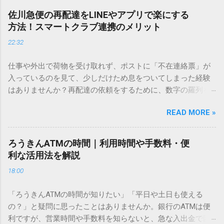
し、似た漢字が多すぎて結局見つからないことも少なくあり
佐川急便の再配達をLINEやアプリで楽にする
ません。 そこで今回は、IMEパッドを使わずに、特定のコー
方法！スマートクラブ連携のメリット
ドを打ち込むだけで一瞬で旧字や外字、特殊記号を呼び出す
22:32
「文字コード入力」のテクニックを詳しく解説します。 この
方法をマスターすれば、もう難しい漢字の入力で手を止める
仕事や外出で荷物を受け取れず、ポストに「不在連絡票」が
必要はありません。 1. なぜ「変換」しても旧字・外字が出て
入っているのを見て、少しだけため息をついてしまった経験
こないのか？ そもそも、なぜ普通の変換で出てこない漢字が
はありませんか？再配達の依頼をするために、数字の羅列を
あるのでしょうか。その理由は、パソコンが文字を認識する
電話で打ち込んだり、ドライバーさんの手を煩わせてしまう
仕組みにあります。 日本のパソコンで一般的に使われる漢字
READ MORE »
ことに申し訳なさを感じたりすることもあるかもしれませ
は、JIS規格（日本産業規格）によって「第1水準」「第2水
ん。 「もっとスムーズに、自分のタイミングで受け取りた
準」といった形で整理されています。しかし、人名や地名に
い」 「わざわざ電話をかけずに、スマホ一つで完結させた
使われる非常に古い漢字（旧字）や、特定の組織だけで作ら
ろうきんATMの時間｜利用時間や手数料・便
い」 そんな願いを叶えてくれるのが、佐川急便の会員制サー
れた「外字」は、この一般的な変換リストに含まれていない
利な活用法を解説
ビス「スマートクラブ」と、LINEや公式アプリの連携です。
ことが多いのです。 そこで登場するのが「Unicode（ユニコ
18:00
これらを活用するだけで、再配達のストレスは驚くほど軽く
ード）」や「JISコード」といった 文字コード です。パソコ
なります。この記事では、忙しい毎日をサポートする便利な
ン上のすべての文字には、いわば「住所」のような番号が割
「ろうきんATMの時間が知りたい」「平日や土日も使える
受け取り術と、連携による具体的なメリットを徹底解説しま
り振られています。変換候補に出ない文字でも、この住所
の？」と疑問に思ったことはありませんか。銀行のATMは便
す。 佐川急便の再配達が劇的に変わる「スマートクラブ」と
（コード）を直接指定すれば、確実に呼び出すことができる
利ですが、営業時間や手数料を知らないと、急な入出金で困
は？ まず押さえておきたいのが、佐川急便の個人向け無料会