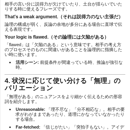
相手の言い分に説得力が欠けていたり、土台が揺らいでいた
りする時に使えるフレーズです。
That's a weak argument.（それは説得力のない主張だ）
論理の構成が弱く、反論の余地が多分にある場合に直球で伝
える表現です。
Your logic is flawed.（その論理には欠陥がある）
「flawed」は「欠陥のある」という意味です。相手の考え方
のプロセスそのものに間違いがあることを論理的に指摘した
い時に使います。
活用シーン:
前提条件が間違っている時、推論が強引な
時。
4. 状況に応じて使い分ける「無理」の
バリエーション
「無理がある」のニュアンスをより細かく伝えるための形容
詞を紹介します。
Unreasonable:
「理不尽な」「分不相応な」。相手の要
求がわがままであったり、道理にかなっていなかったり
する場合。
Far-fetched:
「信じがたい」「突拍子もない」。アイデ