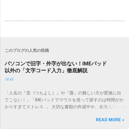
このブログの人気の投稿
パソコンで旧字・外字が出ない！IMEパッド
以外の「文字コード入力」徹底解説
18:43
「人名の『𠮷（つちよし）』や『齋』の難しい方が変換に出
てこない！」「IMEパッドでマウスを使って探すのは時間がか
かりすぎてストレス…」 大切な書類の作成中や、名簿入力を
しているときに、お目当ての漢字がサッと出てこないと焦っ
READ MORE »
てしまいますよね。多くの人が「IMEパッド（手書き入力）」
を使いますが、実はマウスで一画ずつ書くのは非効率です