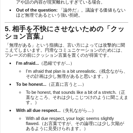
アや話の内容が現実離れしすぎている場合。
Out of the question:
「論外だ」。議論する価値もない
ほど無理であるという強い拒絶。
5. 相手を不快にさせないための「クッ
ション言葉」
「無理がある」という指摘は、言い方によっては攻撃的に聞
こえてしまいます。円滑なコミュニケーションのためには、
フレーズの前にクッション言葉を置くのが得策です。
I'm afraid...
（恐縮ですが…）
I'm afraid that plan is a bit unrealistic.（残念ながら、
その計画は少し無理があると思います。）
To be honest...
（正直に言うと…）
To be honest, that sounds like a bit of a stretch.（正
直なところ、それは少しこじつけのように聞こえま
す。）
With all due respect...
（失礼ながら…）
With all due respect, your logic seems slightly
flawed.（お言葉ですが、その論理には少し欠陥が
あるように見受けられます。）