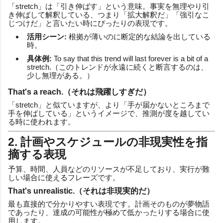
「stretch」は「引き伸ばす」という意味。事実を無理やり引
き伸ばして解釈している、つまり「拡大解釈だ」「強引なこ
じつけだ」と言いたい時にぴったりの表現です。
活用シーン:
根拠が薄いのに断定的な結論を出している
時。
具体例:
To say that this trend will last forever is a bit of a
stretch.（このトレンドが永遠に続くと断言するのは、
少し無理がある。）
That's a reach.（それは飛躍しすぎだ）
「stretch」と似ていますが、より「手が届かないところまで
手を伸ばしている」というイメージで、推測が度を越してい
る時に使われます。
2. 計画やスケジュールの非現実性を指
摘する表現
予算、時間、人員などのリソースが不足しており、実行が難
しい場合に使えるフレーズです。
That's unrealistic.（それは非現実的だ）
最も直接的で分かりやすい表現です。計画そのものが夢物語
であったり、達成の可能性が極めて低かったりする場合に使
用します。