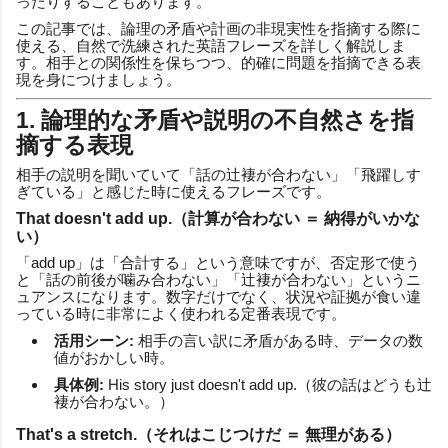
ったりすることもあります。
この記事では、論理の矛盾や計画の非現実性を指摘する際に
使える、自然で洗練された英語フレーズを詳しく解説しま
す。相手との関係性を保ちつつ、的確に問題を指摘できる表
現を身につけましょう。
1. 論理的な矛盾や説明の不自然さを指
摘する表現
相手の説明を聞いていて「話の辻褄が合わない」「飛躍しす
ぎている」と感じた時に使えるフレーズです。
That doesn't add up.（計算が合わない ＝ 納得がいかな
い）
「add up」は「合計する」という意味ですが、否定形で使う
と「話の前後が噛み合わない」「辻褄が合わない」というニ
ュアンスになります。数字だけでなく、状況や証拠が食い違
っている時に非常によく使われる定番表現です。
活用シーン:
相手の言い訳に矛盾がある時、データの数
値がおかしい時。
具体例:
His story just doesn't add up.（彼の話はどうも辻
褄が合わない。）
That's a stretch.（それはこじつけだ ＝ 無理がある）