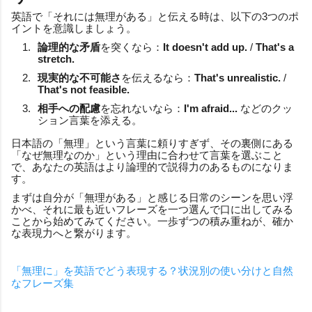
英語で「それには無理がある」と伝える時は、以下の3つのポ
イントを意識しましょう。
論理的な矛盾
を突くなら：
It doesn't add up.
/
That's a
stretch.
現実的な不可能さ
を伝えるなら：
That's unrealistic.
/
That's not feasible.
相手への配慮
を忘れないなら：
I'm afraid...
などのクッ
ション言葉を添える。
日本語の「無理」という言葉に頼りすぎず、その裏側にある
「なぜ無理なのか」という理由に合わせて言葉を選ぶこと
で、あなたの英語はより論理的で説得力のあるものになりま
す。
まずは自分が「無理がある」と感じる日常のシーンを思い浮
かべ、それに最も近いフレーズを一つ選んで口に出してみる
ことから始めてみてください。一歩ずつの積み重ねが、確か
な表現力へと繋がります。
「無理に」を英語でどう表現する？状況別の使い分けと自然
なフレーズ集