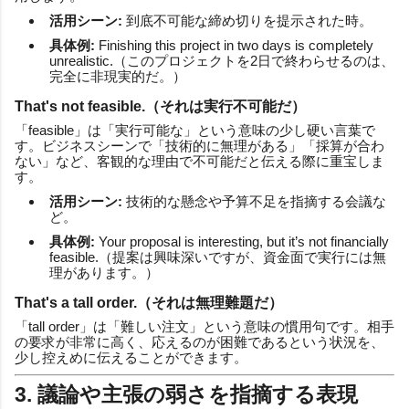
活用シーン:
到底不可能な締め切りを提示された時。
具体例:
Finishing this project in two days is completely
unrealistic.（このプロジェクトを2日で終わらせるのは、
完全に非現実的だ。）
That's not feasible.（それは実行不可能だ）
「feasible」は「実行可能な」という意味の少し硬い言葉で
す。ビジネスシーンで「技術的に無理がある」「採算が合わ
ない」など、客観的な理由で不可能だと伝える際に重宝しま
す。
活用シーン:
技術的な懸念や予算不足を指摘する会議な
ど。
具体例:
Your proposal is interesting, but it’s not financially
feasible.（提案は興味深いですが、資金面で実行には無
理があります。）
That's a tall order.（それは無理難題だ）
「tall order」は「難しい注文」という意味の慣用句です。相手
の要求が非常に高く、応えるのが困難であるという状況を、
少し控えめに伝えることができます。
3. 議論や主張の弱さを指摘する表現