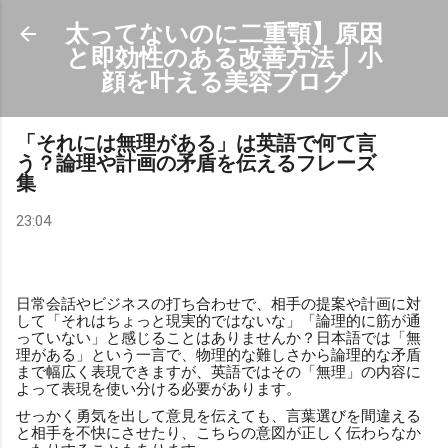
スキップしてメイン コンテンツに移動
太ってないのに二重顎】原因
と即効性のある改善方法｜小
顔を叶える美容ブログ
「それには無理がある」は英語で何て言
う？論理や計画の矛盾を伝えるフレーズ
集
23:04
日常会話やビジネスの打ち合わせで、相手の提案や計画に対
して「それはちょっと現実的ではないな」「論理的に筋が通
っていない」と感じることはありませんか？日本語では「無
理がある」という一言で、物理的な難しさから論理的な矛盾
まで幅広く表現できますが、英語ではその「無理」の内容に
よって表現を使い分ける必要があります。
せっかく勇気を出して意見を伝えても、言葉選びを間違える
と相手を不快にさせたり、こちらの意図が正しく伝わらなか