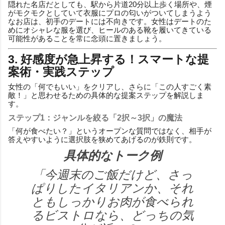
隠れた名店だとしても、駅から片道20分以上歩く場所や、煙
がモクモクとしていて衣服にプロの匂いがついてしまうよう
なお店は、初手のデートには不向きです。女性はデートのた
めにオシャレな服を選び、ヒールのある靴を履いてきている
可能性があることを常に念頭に置きましょう。
3. 好感度が急上昇する！スマートな提
案術・実践ステップ
女性の「何でもいい」をクリアし、さらに「この人すごく素
敵！」と思わせるための具体的な提案ステップを解説しま
す。
ステップ1：ジャンルを絞る「2択～3択」の魔法
「何が食べたい？」というオープンな質問ではなく、相手が
答えやすいように選択肢を狭めてあげるのが鉄則です。
具体的なトーク例
「今週末のご飯だけど、さっ
ぱりしたイタリアンか、それ
ともしっかりお肉が食べられ
るビストロなら、どっちの気