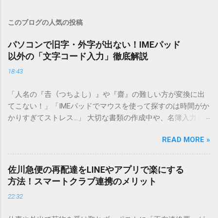
このブログの人気の投稿
パソコンで旧字・外字が出ない！IMEパッド
以外の「文字コード入力」徹底解説
18:43
「人名の『𠮷（つちよし）』や『齋』の難しい方が変換に出
てこない！」「IMEパッドでマウスを使って探すのは時間がか
かりすぎてストレス…」 大切な書類の作成中や、名簿入力を
しているときに、お目当ての漢字がサッと出てこないと焦っ
READ MORE »
てしまいますよね。多くの人が「IMEパッド（手書き入力）」
を使いますが、実はマウスで一画ずつ書くのは非効率です
し、似た漢字が多すぎて結局見つからないことも少なくあり
佐川急便の再配達をLINEやアプリで楽にする
ません。 そこで今回は、IMEパッドを使わずに、特定のコー
方法！スマートクラブ連携のメリット
ドを打ち込むだけで一瞬で旧字や外字、特殊記号を呼び出す
22:32
「文字コード入力」のテクニックを詳しく解説します。 この
方法をマスターすれば、もう難しい漢字の入力で手を止める