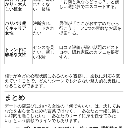
「お肉と魚ならどっち？」と優
かり・大人
れたくな
しい選択肢でエスコートする。
しい彼女
い、緊張
バリバリ働
決断疲れ、
男側が「ここがおすすめだから
くキャリア
リードされ
行こう！」と1つの素敵なお店を
女性
たい
提案する。
センスを見
口コミ評価が高い話題のビスト
トレンドに
たい、新し
ロや、隠れ家風のカフェを提案
敏感な女性
い体験
する。
相手が今どの心理状態にあるのかを観察し、柔軟に対応を変
えていくことで、どんなシーンでも外さない魅力的な男性に
なることができます。
まとめ
デートの店選びにおける女性の「何でもいい」は、決してあ
なたを困らせるための言葉ではなく、「あなたと一緒に楽し
い時間を過ごしたい」「あなたのリードに身を任せてみた
い」という信頼のサインでもあります。