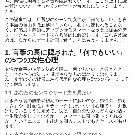
や、男性に期待する本音が隠されています。ここを上手に読
み解けないと、せっかくのデートが台無しになってしまうこ
とも。
この記事では、店選びのシーンで女性が「何でもいい」と言
う本当の理由を徹底解剖！さらに、相手に嫌われることな
く、好感度を劇的にアップさせるスマートな飲食店提案のテ
クニックやエスコート術を具体的に解説します。これさえ読
めば、次からのデート計画で迷うことはもうありません！
1. 言葉の裏に隠された「何でもいい」
の5つの女性心理
女性が食事の場所を決める際に「何でもいい」と答えると
き、その本心は決して投げやりなものばかりではありませ
ん。まずはその背景にある代表的な心理を5つのパターンに分
けて解説します。
1-1. あなたのセンスやリード力を見たい
付き合う前の段階や初期のデートに多いのが、男性の「男ら
しさ」や「計画性」をチェックしたいという心理です。丸投
げしているように見えて、実は「自分のためにどんなお店を
一生懸命探してくれるか」「スマートに引っ張ってくれる
か」というエスコート能力を測るテストであるケースがあり
ます。
1-2. 本当に食べたいものがパッと浮かばない