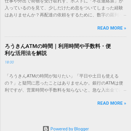
仕事や外出で荷物を受け取れず、ポストに「不在連絡票」が
必要はありません。 1. なぜ「変換」しても旧字・外字が出て
入っているのを見て、少しだけため息をついてしまった経験
こないのか？ そもそも、なぜ普通の変換で出てこない漢字が
はありませんか？再配達の依頼をするために、数字の羅列を
あるのでしょうか。その理由は、パソコンが文字を認識する
電話で打ち込んだり、ドライバーさんの手を煩わせてしまう
仕組みにあります。 日本のパソコンで一般的に使われる漢字
READ MORE »
ことに申し訳なさを感じたりすることもあるかもしれませ
は、JIS規格（日本産業規格）によって「第1水準」「第2水
ん。 「もっとスムーズに、自分のタイミングで受け取りた
準」といった形で整理されています。しかし、人名や地名に
い」 「わざわざ電話をかけずに、スマホ一つで完結させた
使われる非常に古い漢字（旧字）や、特定の組織だけで作ら
ろうきんATMの時間｜利用時間や手数料・便
い」 そんな願いを叶えてくれるのが、佐川急便の会員制サー
れた「外字」は、この一般的な変換リストに含まれていない
利な活用法を解説
ビス「スマートクラブ」と、LINEや公式アプリの連携です。
ことが多いのです。 そこで登場するのが「Unicode（ユニコ
18:00
これらを活用するだけで、再配達のストレスは驚くほど軽く
ード）」や「JISコード」といった 文字コード です。パソコ
なります。この記事では、忙しい毎日をサポートする便利な
ン上のすべての文字には、いわば「住所」のような番号が割
「ろうきんATMの時間が知りたい」「平日や土日も使える
受け取り術と、連携による具体的なメリットを徹底解説しま
り振られています。変換候補に出ない文字でも、この住所
の？」と疑問に思ったことはありませんか。銀行のATMは便
す。 佐川急便の再配達が劇的に変わる「スマートクラブ」と
（コード）を直接指定すれば、確実に呼び出すことができる
利ですが、営業時間や手数料を知らないと、急な入出金で困
は？ まず押さえておきたいのが、佐川急便の個人向け無料会
のです。 2. Windows標準機能！文字コードで漢字を出す「16
ることもあります。この記事では、 ろうきん（労働金庫）の
員サービス「スマートクラブ」です。これは、荷物の配送状
進数入力」 最も汎用性が高く、特別なソフトも不要なのが
READ MORE »
ATM営業時間や利用の注意点、便利な活用法 を詳しく解説し
況をリアルタイムで管理するための基盤となるサービスで
「Unicode」を直接入力する方法です。Wordやメモ帳など、
ます。 1. ろうきんATMの基本営業時間 ろうきんATMは、利用
す。 以前はウェブサイトを開いてログインする手間がありま
多くのWindowsアプリケーションで使用できます。 具体的な
する場所によって時間が異なりますが、一般的には次の通り
したが、現在はLINEやアプリと紐付けることで、その利便性
手順（Unicode入力） 入力したい文字の「Unicode（例：
です。 1-1. 店舗内ATM 平日：9:00〜17:00 土曜・日曜・祝
が飛躍的に向上しています。登録を済ませておくだけで、荷
Powered by Blogger
20BB7）」を把握する。 入力モードを「半角」にする（※重