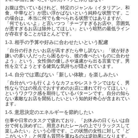
お腹は空いているけれど、特定のジャンル（イタリアン、和
食、中華など）が思い浮かばないという純粋な状態です。こ
の場合は、本当に何でも食べられる状態ではありますが、
「何でもいいよ」と言いつつ「チープすぎるお店や、雰囲気
が悪すぎるお店は除外してほしい」という暗黙の最低ライン
が存在することがほとんどです。
1-3. 相手の予算や好みに合わせたいという配慮
「自分の行きたいお店が高すぎたら申し訳ない」「彼が好き
嫌いの多い人だったら困るから、彼の食べたいものに合わせ
よう」という、女性側の優しさや遠慮から出る言葉です。男
性を立てようとする健気な気持ちが隠されています。
1-4. 自分では選ばない「新しい体験」を楽しみたい
「自分がいつも行くようなカフェやレストランではなく、男
性ならではの視点でおすすめのお店に連れて行ってほしい」
というワクワク感を期待しているパターンです。自分の知ら
ない素敵なお店を開拓したいという知的好奇心が含まれてい
ます。
1-5. 意思決定のエネルギーを節約したい
仕事や日常のタスクで疲れており、「お休みの日くらいは自
分で何も決めずに、用意されたレールの上でリラックスして
楽しみたい」という心理です。この状態の女性に対して「ど
こがいい？」と何度も質問を重ねるのは逆効果になります。