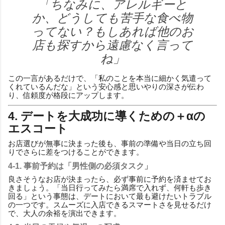
「ちなみに、アレルギーと
か、どうしても苦手な食べ物
ってない？もしあれば他のお
店も探すから遠慮なく言って
ね」
この一言があるだけで、「私のことを本当に細かく気遣って
くれているんだな」という安心感と思いやりの深さが伝わ
り、信頼度が格段にアップします。
4. デートを大成功に導くための＋αの
エスコート
お店選びが無事に決まった後も、事前の準備や当日の立ち回
りでさらに差をつけることができます。
4-1. 事前予約は「男性側の必須タスク」
良さそうなお店が決まったら、必ず事前に予約を済ませてお
きましょう。「当日行ってみたら満席で入れず、何軒も歩き
回る」という事態は、デートにおいて最も避けたいトラブル
の一つです。スムーズに入店できるスマートさを見せるだけ
で、大人の余裕を演出できます。