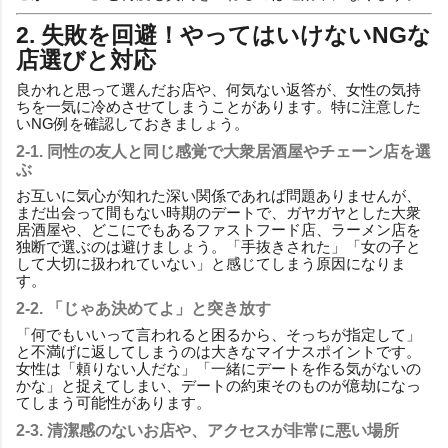
2. 失敗を回避！やってはいけないNGな
店選びと対応
良かれと思って選んだお店や、何気ない返答が、女性の気持
ちを一気に冷めさせてしまうことがあります。特に注意した
いNG例を確認しておきましょう。
2-1. 同性の友人と同じ感覚で大衆居酒屋やチェーン店を選
ぶ
お互いに気心が知れた深い関係であれば問題ありませんが、
まだ出会って間もない時期のデートで、ガヤガヤとした大衆
居酒屋や、どこにでもあるファストフード店、ラーメン店を
独断で選ぶのは避けましょう。「手抜きされた」「女の子と
して大切に扱われていない」と感じてしまう原因になりま
す。
2-2. 「じゃあ決めてよ」と突き放す
「何でもいいって言われると困るから、そっちが指定して」
と不満げに返してしまうのは大きなマイナスポイントです。
女性は「頼りない人だな」「一緒にデートを作る気がないの
かな」と捉えてしまい、デートの約束そのものが億劫になっ
てしまう可能性があります。
2-3. 清潔感のないお店や、アクセスが非常に悪い場所