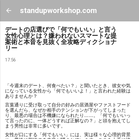
スキップしてメイン コンテンツに移動
standupworkshop.com
デートの店選びで「何でもいい」と言う
女性心理とは？嫌われないスマートな提
案術と本音を見抜く全攻略ディクショナ
リー
17:56
「今週末のデート、何食べたい？」と聞いたとき、彼女や気
になっている女性から「何でもいいよ！」と言われた経験は
ありませんか？
言葉通りに受け取って自分の好みの居酒屋やファストフード
を選んだら、なぜか相手のテンションが下がってしまった
り、最悪の場合は不機嫌になられたり……。「何でもいいっ
て言ったのに、一体どうすれば正解なの？」と頭を抱えてし
まう男性は非常に多いです。
女性が口にする「何でもいい」には、実は様々な心理的背景