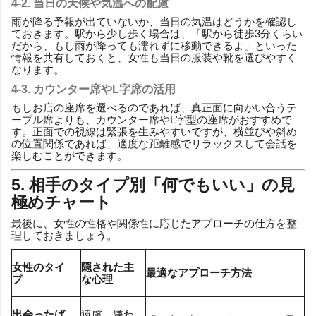
4-2. 当日の天候や気温への配慮
雨が降る予報が出ていないか、当日の気温はどうかを確認し
ておきます。駅から少し歩く場合は、「駅から徒歩3分くらい
だから、もし雨が降っても濡れずに移動できるよ」といった
情報を共有しておくと、女性も当日の服装や靴を選びやすく
なります。
4-3. カウンター席やL字席の活用
もしお店の座席を選べるのであれば、真正面に向かい合うテ
ーブル席よりも、カウンター席やL字型の座席がおすすめで
す。正面での視線は緊張を生みやすいですが、横並びや斜め
の位置関係であれば、適度な距離感でリラックスして会話を
楽しむことができます。
5. 相手のタイプ別「何でもいい」の見
極めチャート
最後に、女性の性格や関係性に応じたアプローチの仕方を整
理しておきましょう。
女性のタイ
隠された主
最適なアプローチ方法
プ
な心理
出会ったば
遠慮、嫌わ