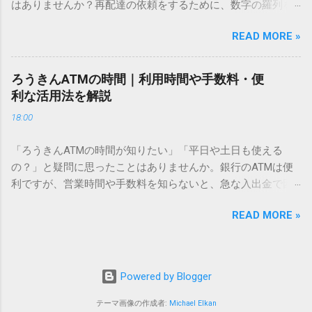
はありませんか？再配達の依頼をするために、数字の羅列を
あるのでしょうか。その理由は、パソコンが文字を認識する
電話で打ち込んだり、ドライバーさんの手を煩わせてしまう
仕組みにあります。 日本のパソコンで一般的に使われる漢字
READ MORE »
ことに申し訳なさを感じたりすることもあるかもしれませ
は、JIS規格（日本産業規格）によって「第1水準」「第2水
ん。 「もっとスムーズに、自分のタイミングで受け取りた
準」といった形で整理されています。しかし、人名や地名に
い」 「わざわざ電話をかけずに、スマホ一つで完結させた
使われる非常に古い漢字（旧字）や、特定の組織だけで作ら
ろうきんATMの時間｜利用時間や手数料・便
い」 そんな願いを叶えてくれるのが、佐川急便の会員制サー
れた「外字」は、この一般的な変換リストに含まれていない
利な活用法を解説
ビス「スマートクラブ」と、LINEや公式アプリの連携です。
ことが多いのです。 そこで登場するのが「Unicode（ユニコ
18:00
これらを活用するだけで、再配達のストレスは驚くほど軽く
ード）」や「JISコード」といった 文字コード です。パソコ
なります。この記事では、忙しい毎日をサポートする便利な
ン上のすべての文字には、いわば「住所」のような番号が割
「ろうきんATMの時間が知りたい」「平日や土日も使える
受け取り術と、連携による具体的なメリットを徹底解説しま
り振られています。変換候補に出ない文字でも、この住所
の？」と疑問に思ったことはありませんか。銀行のATMは便
す。 佐川急便の再配達が劇的に変わる「スマートクラブ」と
（コード）を直接指定すれば、確実に呼び出すことができる
利ですが、営業時間や手数料を知らないと、急な入出金で困
は？ まず押さえておきたいのが、佐川急便の個人向け無料会
のです。 2. Windows標準機能！文字コードで漢字を出す「16
ることもあります。この記事では、 ろうきん（労働金庫）の
員サービス「スマートクラブ」です。これは、荷物の配送状
進数入力」 最も汎用性が高く、特別なソフトも不要なのが
READ MORE »
ATM営業時間や利用の注意点、便利な活用法 を詳しく解説し
況をリアルタイムで管理するための基盤となるサービスで
「Unicode」を直接入力する方法です。Wordやメモ帳など、
ます。 1. ろうきんATMの基本営業時間 ろうきんATMは、利用
す。 以前はウェブサイトを開いてログインする手間がありま
多くのWindowsアプリケーションで使用できます。 具体的な
する場所によって時間が異なりますが、一般的には次の通り
したが、現在はLINEやアプリと紐付けることで、その利便性
手順（Unicode入力） 入力したい文字の「Unicode（例：
です。 1-1. 店舗内ATM 平日：9:00〜17:00 土曜・日曜・祝
が飛躍的に向上しています。登録を済ませておくだけで、荷
Powered by Blogger
20BB7）」を把握する。 入力モードを「半角」にする（※重
日：休止（※一部店舗では土曜日のみ利用可能） 店舗内ATM
物が発送された瞬間に通知が届き、不在になる前にあらかじ
要）。 **「20BB7」**と入力する。 直後にキーボードの**
は、銀行窓口と同じ営業時間で利用でき、 窓口での対応も可
テーマ画像の作成者:
Michael Elkan
め配達時間を変更するといった先回りの対応が可能になりま
[Alt]キーを押しながら[X]キー**を押す。 入力した数字が、一