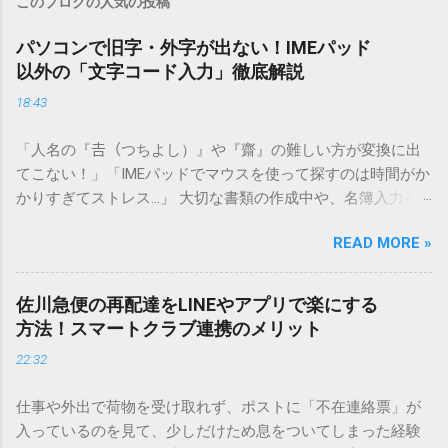
このブログの人気の投稿
パソコンで旧字・外字が出ない！IMEパッド
以外の「文字コード入力」徹底解説
18:43
「人名の『𠮷（つちよし）』や『齋』の難しい方が変換に出
てこない！」「IMEパッドでマウスを使って探すのは時間がか
かりすぎてストレス…」 大切な書類の作成中や、名簿入力を
しているときに、お目当ての漢字がサッと出てこないと焦っ
READ MORE »
てしまいますよね。多くの人が「IMEパッド（手書き入力）」
を使いますが、実はマウスで一画ずつ書くのは非効率です
し、似た漢字が多すぎて結局見つからないことも少なくあり
佐川急便の再配達をLINEやアプリで楽にする
ません。 そこで今回は、IMEパッドを使わずに、特定のコー
方法！スマートクラブ連携のメリット
ドを打ち込むだけで一瞬で旧字や外字、特殊記号を呼び出す
22:32
「文字コード入力」のテクニックを詳しく解説します。 この
方法をマスターすれば、もう難しい漢字の入力で手を止める
仕事や外出で荷物を受け取れず、ポストに「不在連絡票」が
必要はありません。 1. なぜ「変換」しても旧字・外字が出て
入っているのを見て、少しだけため息をついてしまった経験
こないのか？ そもそも、なぜ普通の変換で出てこない漢字が