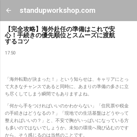
スキップしてメイン コンテンツに移動
standupworkshop.com
【完全攻略】海外赴任の準備はこれで安
心！手続きの優先順位とスムーズに渡航
するコツ
17:50
「海外転勤が決まった！」という知らせは、キャリアにとっ
て大きなチャンスであると同時に、あまりの準備の多さに立
ち尽くしてしまう瞬間でもありますよね。
「何から手をつければいいのかわからない」「住民票や税金
の手続きはどうなるの？」「現地での生活基盤はどうやって
整えればいいの？」と、不安で胸がいっぱいになっている方
も多いのではないでしょうか。未知の環境へ飛び込むのです
から、そう感じるのは当然のことです。