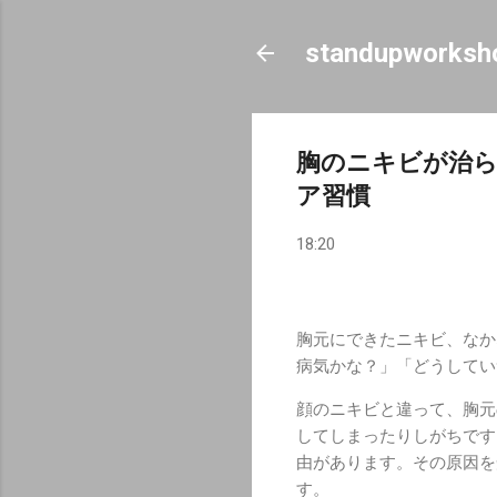
standupworksh
胸のニキビが治
ア習慣
18:20
胸元にできたニキビ、なか
病気かな？」「どうしてい
顔のニキビと違って、胸元
してしまったりしがちです
由があります。その原因を
す。