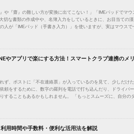
）』や『齋』の難しい方が変換に出てこない！」「IMEパッドでマ
 大切な書類の作成中や、名簿入力をしているときに、お目当ての
の人が「IMEパッド（手書き入力）」を使いますが、実はマウスで
結局見つからないことも少なくありません。 そこで今回は、IME
で旧字や外字、特殊記号を呼び出す「文字コード入力」のテクニ
、もう難しい漢字の入力で手を止める必要はありません。 1. なぜ
そも、なぜ普通の変換で出てこない漢字があるのでしょうか。その
INEやアプリで楽にする方法！スマートクラブ連携のメ
。 日本のパソコンで一般的に使われる漢字は、JIS規格（日本産業
形で整理されています。しかし、人名や地名に使われる非常に古い
は、この一般的な変換リストに含まれていないことが多いのです。
れず、ポストに「不在連絡票」が入っているのを見て、少しだけ
ド）」や「JISコード」といった 文字コード です。パソコン上のすべ
依頼をするために、数字の羅列を電話で打ち込んだり、ドライバ
られています。変換候補に出ない文字でも、この住所（コード）
りすることもあるかもしれません。 「もっとスムーズに、自分の
 2. Windows標準機能！文字コードで漢字を出す「16進数入力
けずに、スマホ一つで完結させたい」 そんな願いを叶えてくれるの
code」を直接入力する方法です。Wordやメモ帳など、多くのWind
、LINEや公式アプリの連携です。これらを活用するだけで、再配
nicode入力） 入力したい文字の「Unicode（例：20BB7）」
忙しい毎日をサポートする便利な受け取り術と、連携による具体
20BB7」**と入力する。 直後にキーボードの**[Alt]キーを押しな
劇的に変わる「スマートクラブ」とは？ まず押さえておきたいのが
漢字（例：𠮷）に変換されます。 注記： この方法は、特にMicros
｜利用時間や手数料・便利な活用法を解説
ラブ」です。これは、荷物の配送状況をリアルタイムで管理する