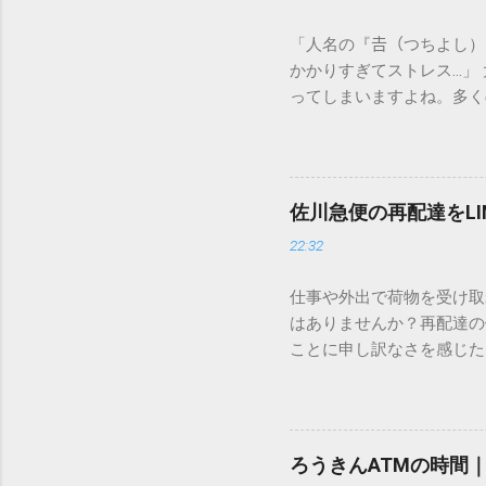
「人名の『𠮷（つちよし
かかりすぎてストレス…」
ってしまいますよね。多く
すし、似た漢字が多すぎて
ードを打ち込むだけで一瞬
この方法をマスターすれば
が出てこないのか？ そも
佐川急便の再配達をL
認識する仕組みにあります
22:32
準」「第2水準」といった
織だけで作られた「外字」
仕事や外出で荷物を受け取
「Unicode（ユニコー
はありませんか？再配達の
所」のような番号が割り振
ことに申し訳なさを感じた
び出すことができるのです。
い」 「わざわざ電話をか
ソフトも不要なのが「Uni
ビス「スマートクラブ」と
できます。 具体的な手順（U
なります。この記事では、
角」にする（※重要）。 **「
す。 佐川急便の再配達が
力した数字が、一瞬で対応する
ろうきんATMの時間
会員サービス「スマートク