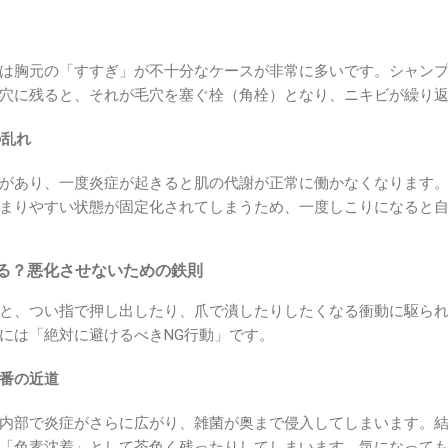
は胸元の「すすぎ」が不十分なケースが非常に多いです。シャン
穴に残ると、それが毛穴を塞ぐ栓（角栓）となり、ニキビが繰り
の乱れ
があり、一度炎症が起きると肌の代謝が正常に働かなくなります
まりやすい状態が固定化されてしまうため、一度しこりになると
る？悪化させないための鉄則
と、つい指で押し出したり、爪で潰したりしたくなる衝動に駆ら
には「絶対に避けるべきNG行動」です。
番の近道
内部で炎症がさらに広がり、雑菌が奥まで侵入してしまいます。
「色素沈着」として茶色く残ったりしてしまいます。気になって