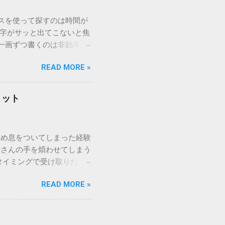
ウスを使って探すのは時間が
漢字がサッと出てこないと焦
一画ずつ書くのは非効率で
パッドを使わずに、特定のコ
READ MORE »
ックを詳しく解説します。
「変換」しても旧字・外字
理由は、パソコンが文字を
リット
規格）によって「第1水
漢字（旧字）や、特定の組
 そこで登場するのが
ため息をついてしまった経験
ての文字には、いわば「住
ーさんの手を煩わせてしまう
を直接指定すれば、確実に呼
タイミングで受け取りた
」 最も汎用性が高く、特別な
が、佐川急便の会員制サー
owsアプリケーションで使用
READ MORE »
達のストレスは驚くほど軽く
を把握する。 入力モードを「半
的なメリットを徹底解説しま
がら[X]キー**を押す。 入
、佐川急便の個人向け無料
oft Wordで非常に強力
ための基盤となるサービスで