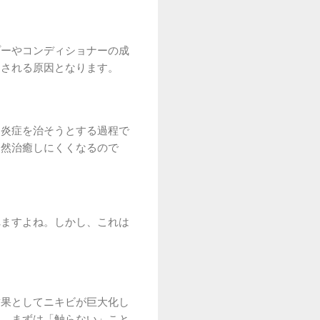
プーやコンディショナーの成
返される原因となります。
。炎症を治そうとする過程で
自然治癒しにくくなるので
れますよね。しかし、これは
結果としてニキビが巨大化し
も、まずは「触らない」こと