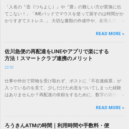
「人名の『𠮷（つちよし）』や『齋』の難しい方が変換に出
てこない！」「IMEパッドでマウスを使って探すのは時間がか
かりすぎてストレス…」 大切な書類の作成中や、名簿入力を
しているときに、お目当ての漢字がサッと出てこないと焦っ
READ MORE »
てしまいますよね。多くの人が「IMEパッド（手書き入力）」
を使いますが、実はマウスで一画ずつ書くのは非効率です
し、似た漢字が多すぎて結局見つからないことも少なくあり
佐川急便の再配達をLINEやアプリで楽にする
ません。 そこで今回は、IMEパッドを使わずに、特定のコー
方法！スマートクラブ連携のメリット
ドを打ち込むだけで一瞬で旧字や外字、特殊記号を呼び出す
22:32
「文字コード入力」のテクニックを詳しく解説します。 この
方法をマスターすれば、もう難しい漢字の入力で手を止める
仕事や外出で荷物を受け取れず、ポストに「不在連絡票」が
必要はありません。 1. なぜ「変換」しても旧字・外字が出て
入っているのを見て、少しだけため息をついてしまった経験
こないのか？ そもそも、なぜ普通の変換で出てこない漢字が
はありませんか？再配達の依頼をするために、数字の羅列を
あるのでしょうか。その理由は、パソコンが文字を認識する
電話で打ち込んだり、ドライバーさんの手を煩わせてしまう
仕組みにあります。 日本のパソコンで一般的に使われる漢字
READ MORE »
ことに申し訳なさを感じたりすることもあるかもしれませ
は、JIS規格（日本産業規格）によって「第1水準」「第2水
ん。 「もっとスムーズに、自分のタイミングで受け取りた
準」といった形で整理されています。しかし、人名や地名に
い」 「わざわざ電話をかけずに、スマホ一つで完結させた
使われる非常に古い漢字（旧字）や、特定の組織だけで作ら
ろうきんATMの時間｜利用時間や手数料・便