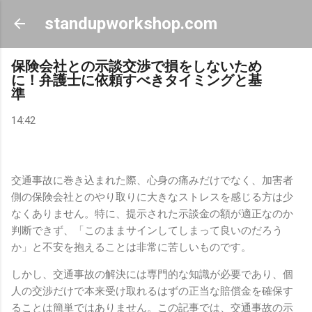
スキップしてメイン コンテンツに移動
standupworkshop.com
保険会社との示談交渉で損をしないため
に！弁護士に依頼すべきタイミングと基
準
14:42
交通事故に巻き込まれた際、心身の痛みだけでなく、加害者
側の保険会社とのやり取りに大きなストレスを感じる方は少
なくありません。特に、提示された示談金の額が適正なのか
判断できず、「このままサインしてしまって良いのだろう
か」と不安を抱えることは非常に苦しいものです。
しかし、交通事故の解決には専門的な知識が必要であり、個
人の交渉だけで本来受け取れるはずの正当な賠償金を確保す
ることは簡単ではありません。この記事では、交通事故の示