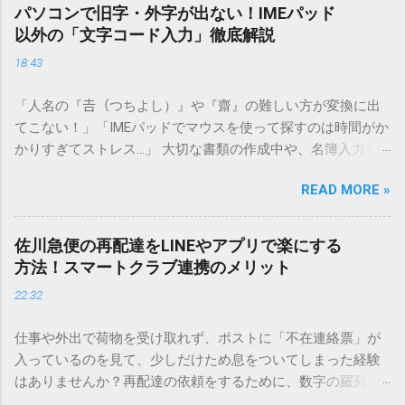
パソコンで旧字・外字が出ない！IMEパッド
以外の「文字コード入力」徹底解説
18:43
「人名の『𠮷（つちよし）』や『齋』の難しい方が変換に出
てこない！」「IMEパッドでマウスを使って探すのは時間がか
かりすぎてストレス…」 大切な書類の作成中や、名簿入力を
しているときに、お目当ての漢字がサッと出てこないと焦っ
READ MORE »
てしまいますよね。多くの人が「IMEパッド（手書き入力）」
を使いますが、実はマウスで一画ずつ書くのは非効率です
し、似た漢字が多すぎて結局見つからないことも少なくあり
佐川急便の再配達をLINEやアプリで楽にする
ません。 そこで今回は、IMEパッドを使わずに、特定のコー
方法！スマートクラブ連携のメリット
ドを打ち込むだけで一瞬で旧字や外字、特殊記号を呼び出す
22:32
「文字コード入力」のテクニックを詳しく解説します。 この
方法をマスターすれば、もう難しい漢字の入力で手を止める
仕事や外出で荷物を受け取れず、ポストに「不在連絡票」が
必要はありません。 1. なぜ「変換」しても旧字・外字が出て
入っているのを見て、少しだけため息をついてしまった経験
こないのか？ そもそも、なぜ普通の変換で出てこない漢字が
はありませんか？再配達の依頼をするために、数字の羅列を
あるのでしょうか。その理由は、パソコンが文字を認識する
電話で打ち込んだり、ドライバーさんの手を煩わせてしまう