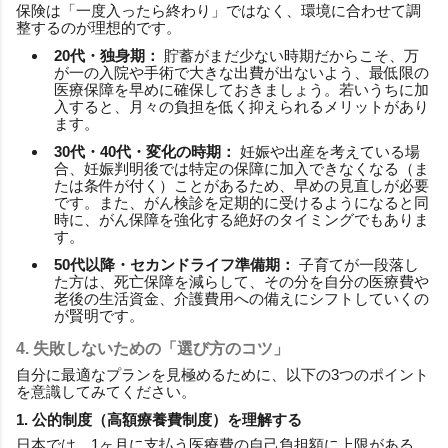
保険は「一度入ったら終わり」ではなく、環境に合わせて調
整するのが理想的です。
20代・独身期：
貯蓄がまだ少ない時期だからこそ、万
が一の入院や手術で大きな出費が出ないよう、最低限の
医療保障を早めに確保しておきましょう。若いうちに加
入すると、月々の負担を低く抑えられるメリットがあり
ます。
30代・40代・変化の時期：
妊娠や出産を考えている場
合、妊娠判明後では特定の保障に加入できなくなる（ま
たは条件が付く）ことがあるため、早めの見直しが必要
です。また、がん検診を定期的に受けるようになると同
時に、がん保障を強化する絶好のタイミングでもありま
す。
50代以降・セカンドライフ準備期：
子育てが一段落し
た方は、死亡保障を減らして、その分を自分の医療費や
老後の生活資金、介護費用への備えにシフトしていくの
が賢明です。
4. 失敗しないための「選び方のコツ」
自分に最適なプランを見極めるために、以下の3つのポイント
を意識してみてください。
1. 公的制度（高額療養費制度）を理解する
日本では、1ヶ月に支払う医療費の自己負担額に上限がある