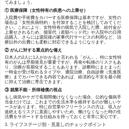
てみましょう。
① 医療保障（女性特有の疾患への上乗せ）
入院費や手術費をカバーする医療保障は基本ですが、女性の
場合は「女性疾病特約」を付加することを検討してみてくだ
さい。これにより、女性特有の病気で入院した際、給付金が
上乗せされるため、個室代（差額ベッド代）や入院中の日用
品購入、さらには退院後の家事代行サービスの利用など、治
療以外の出費にも柔軟に対応できるようになります。
② がんに対する重点的な備え
日本人の2人に1人がかかると言われる「がん」。特に女性特
有のがんは早期発見が重要ですが、再発や転移のリスクもあ
り、治療が長期化することもあります。診断時にまとまった
一時金が受け取れるタイプや、通院治療、自由診療（先進医
療）までカバーできる内容であれば、経済的な不安を最小限
に抑えて治療に専念できます。
③ 就業不能・所得補償の視点
もし病気やケガで長期間働けなくなった場合、公的な傷病手
当金だけでは、これまでの生活水準を維持するのが難しいケ
ースがあります。特に自営業やフリーランスの方は、収入が
途絶えるリスクに直面しやすいため、働けなくなった時の生
活費をサポートする仕組みを持っておくと非常に安心です。
3. ライフステージ別・見直しのチェックポイント