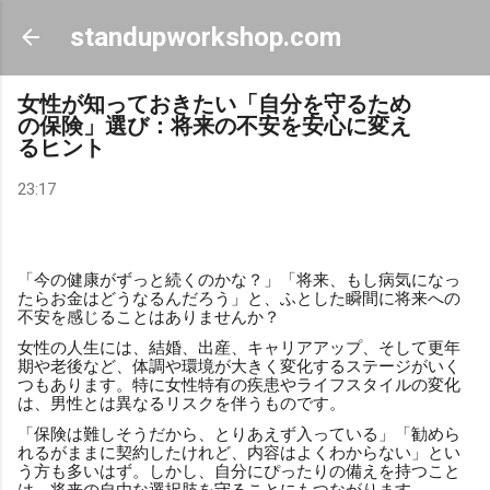
スキップしてメイン コンテンツに移動
standupworkshop.com
女性が知っておきたい「自分を守るため
の保険」選び：将来の不安を安心に変え
るヒント
23:17
「今の健康がずっと続くのかな？」「将来、もし病気になっ
たらお金はどうなるんだろう」と、ふとした瞬間に将来への
不安を感じることはありませんか？
女性の人生には、結婚、出産、キャリアアップ、そして更年
期や老後など、体調や環境が大きく変化するステージがいく
つもあります。特に女性特有の疾患やライフスタイルの変化
は、男性とは異なるリスクを伴うものです。
「保険は難しそうだから、とりあえず入っている」「勧めら
れるがままに契約したけれど、内容はよくわからない」とい
う方も多いはず。しかし、自分にぴったりの備えを持つこと
は、将来の自由な選択肢を守ることにもつながります。