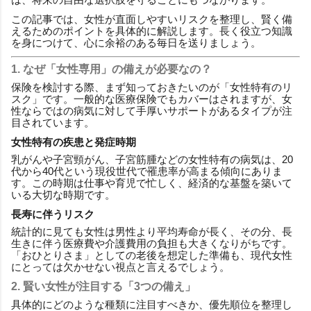
この記事では、女性が直面しやすいリスクを整理し、賢く備
えるためのポイントを具体的に解説します。長く役立つ知識
を身につけて、心に余裕のある毎日を送りましょう。
1. なぜ「女性専用」の備えが必要なの？
保険を検討する際、まず知っておきたいのが「女性特有のリ
スク」です。一般的な医療保険でもカバーはされますが、女
性ならではの病気に対して手厚いサポートがあるタイプが注
目されています。
女性特有の疾患と発症時期
乳がんや子宮頸がん、子宮筋腫などの女性特有の病気は、20
代から40代という現役世代で罹患率が高まる傾向にありま
す。この時期は仕事や育児で忙しく、経済的な基盤を築いて
いる大切な時期です。
長寿に伴うリスク
統計的に見ても女性は男性より平均寿命が長く、その分、長
生きに伴う医療費や介護費用の負担も大きくなりがちです。
「おひとりさま」としての老後を想定した準備も、現代女性
にとっては欠かせない視点と言えるでしょう。
2. 賢い女性が注目する「3つの備え」
具体的にどのような種類に注目すべきか、優先順位を整理し