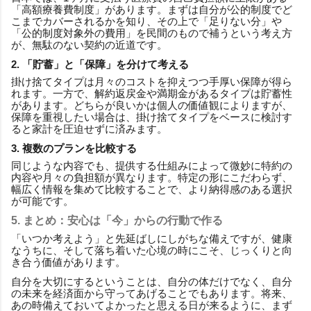
「高額療養費制度」があります。まずは自分が公的制度でど
こまでカバーされるかを知り、その上で「足りない分」や
「公的制度対象外の費用」を民間のもので補うという考え方
が、無駄のない契約の近道です。
2. 「貯蓄」と「保障」を分けて考える
掛け捨てタイプは月々のコストを抑えつつ手厚い保障が得ら
れます。一方で、解約返戻金や満期金があるタイプは貯蓄性
があります。どちらが良いかは個人の価値観によりますが、
保障を重視したい場合は、掛け捨てタイプをベースに検討す
ると家計を圧迫せずに済みます。
3. 複数のプランを比較する
同じような内容でも、提供する仕組みによって微妙に特約の
内容や月々の負担額が異なります。特定の形にこだわらず、
幅広く情報を集めて比較することで、より納得感のある選択
が可能です。
5. まとめ：安心は「今」からの行動で作る
「いつか考えよう」と先延ばしにしがちな備えですが、健康
なうちに、そして落ち着いた心境の時にこそ、じっくりと向
き合う価値があります。
自分を大切にするということは、自分の体だけでなく、自分
の未来を経済面から守ってあげることでもあります。将来、
あの時備えておいてよかったと思える日が来るように、まず