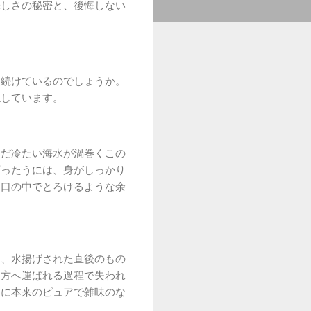
味しさの秘密と、後悔しない
け続けているのでしょうか。
係しています。
んだ冷たい海水が渦巻くこの
育ったうには、身がしっかり
「口の中でとろけるような余
は、水揚げされた直後のもの
遠方へ運ばれる過程で失われ
うに本来のピュアで雑味のな