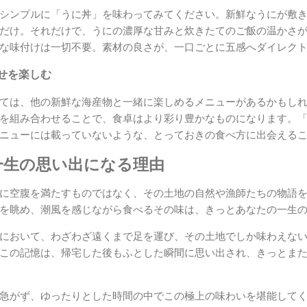
シンプルに「うに丼」を味わってみてください。新鮮なうにが敷
だけ。それだけで、うにの濃厚な甘みと炊きたてのご飯の温かさ
な味付けは一切不要。素材の良さが、一口ごとに五感へダイレク
せを楽しむ
ては、他の新鮮な海産物と一緒に楽しめるメニューがあるかもし
を組み合わせることで、食卓はより彩り豊かなものになります。
ニューには載っていないような、とっておきの食べ方に出会える
一生の思い出になる理由
に空腹を満たすものではなく、その土地の自然や漁師たちの物語
を眺め、潮風を感じながら食べるその味は、きっとあなたの一生
において、わざわざ遠くまで足を運び、その土地でしか味わえな
この記憶は、帰宅した後もふとした瞬間に思い出され、きっとま
急がず、ゆったりとした時間の中でこの極上の味わいを堪能して