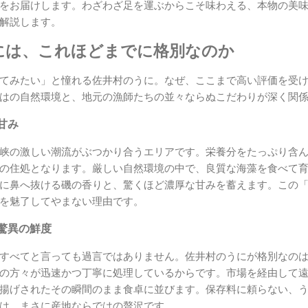
をお届けします。わざわざ足を運ぶからこそ味わえる、本物の美
解説します。
には、これほどまでに格別なのか
てみたい」と憧れる佐井村のうに。なぜ、ここまで高い評価を受
はの自然環境と、地元の漁師たちの並々ならぬこだわりが深く関
甘み
峡の激しい潮流がぶつかり合うエリアです。栄養分をたっぷり含
の住処となります。厳しい自然環境の中で、良質な海藻を食べて
に鼻へ抜ける磯の香りと、驚くほど濃厚な甘みを蓄えます。この
を魅了してやまない理由です。
驚異の鮮度
すべてと言っても過言ではありません。佐井村のうにが格別なの
の方々が迅速かつ丁寧に処理しているからです。市場を経由して
揚げされたその瞬間のまま食卓に並びます。保存料に頼らない、
は、まさに産地ならではの贅沢です。