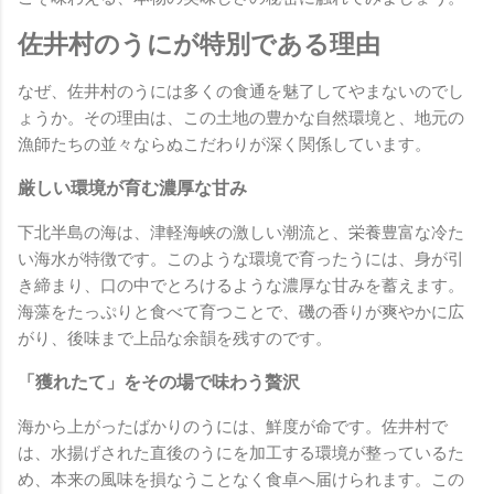
佐井村のうにが特別である理由
なぜ、佐井村のうには多くの食通を魅了してやまないのでし
ょうか。その理由は、この土地の豊かな自然環境と、地元の
漁師たちの並々ならぬこだわりが深く関係しています。
厳しい環境が育む濃厚な甘み
下北半島の海は、津軽海峡の激しい潮流と、栄養豊富な冷た
い海水が特徴です。このような環境で育ったうには、身が引
き締まり、口の中でとろけるような濃厚な甘みを蓄えます。
海藻をたっぷりと食べて育つことで、磯の香りが爽やかに広
がり、後味まで上品な余韻を残すのです。
「獲れたて」をその場で味わう贅沢
海から上がったばかりのうには、鮮度が命です。佐井村で
は、水揚げされた直後のうにを加工する環境が整っているた
め、本来の風味を損なうことなく食卓へ届けられます。この