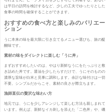
られません。ピークタイムを少しずらして到着する、あるい
は平日の訪問を検討するなど、少しの工夫でゆったりとした
食事の時間を確保することができます。
おすすめの食べ方と楽しみのバリエー
ション
うに本来の味を最大限に引き立てるメニュー選びも、旅の醍
醐味です。
素材の味をダイレクトに楽しむ「うに丼」
まずおすすめしたいのは、やはり新鮮なうにをたっぷりと敷
き詰めた丼です。醤油を少したらすだけで、うにそのものの
濃厚な旨味が白米と見事に調和します。余計な味付けは一切
不要。シンプルだからこそ、素材の良さが際立ちます。
漁師直伝の贅沢な味わい方
地元では、うにを少しアレンジして楽しむ方法も親しまれて
います。例えば、新鮮なイカ刺しを添えた「二色丼」や、磯