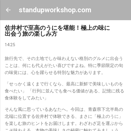
スキップしてメイン コンテンツに移動
standupworkshop.com
佐井村で至高のうにを堪能！極上の味に
出会う旅の楽しみ方
14:25
旅行先で、その土地でしか味わえない格別のグルメに出会う
ことは、何にも代えがたい喜びですよね。特に季節限定の旬
の味覚には、心を躍らせる特別な魅力があります。
「せっかく遠くまで行くなら、最高に新鮮で美味しいものを
食べたい」 「行列に並んでも食べる価値がある、記憶に残る
食体験をしてみたい」
そんな風に思っているあなたへ。今回は、青森県下北半島の
北端に位置する佐井村で体験できる、まさに「極上のうに」
を楽しむ旅のヒントをお届けします。わざわざ足を運ぶから
こそ味わえる、本物の美味しさの秘密に触れてみましょう。