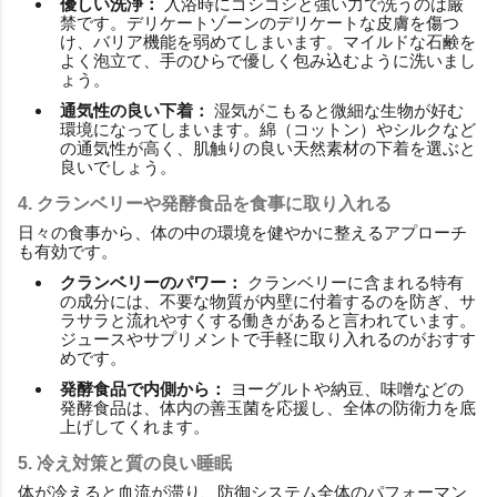
優しい洗浄：
入浴時にゴシゴシと強い力で洗うのは厳
禁です。デリケートゾーンのデリケートな皮膚を傷つ
け、バリア機能を弱めてしまいます。マイルドな石鹸を
よく泡立て、手のひらで優しく包み込むように洗いまし
ょう。
通気性の良い下着：
湿気がこもると微細な生物が好む
環境になってしまいます。綿（コットン）やシルクなど
の通気性が高く、肌触りの良い天然素材の下着を選ぶと
良いでしょう。
4. クランベリーや発酵食品を食事に取り入れる
日々の食事から、体の中の環境を健やかに整えるアプローチ
も有効です。
クランベリーのパワー：
クランベリーに含まれる特有
の成分には、不要な物質が内壁に付着するのを防ぎ、サ
ラサラと流れやすくする働きがあると言われています。
ジュースやサプリメントで手軽に取り入れるのがおすす
めです。
発酵食品で内側から：
ヨーグルトや納豆、味噌などの
発酵食品は、体内の善玉菌を応援し、全体の防衛力を底
上げしてくれます。
5. 冷え対策と質の良い睡眠
体が冷えると血流が滞り、防御システム全体のパフォーマン