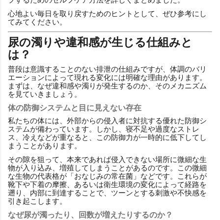
心地よい毎日を取り戻すためのヒントとして、ぜひ参考にし
てみてください。
尿の濁りや違和感が生じる仕組みと
は？
普段は意識することのない排泄の仕組みですが、体調のバリ
エーションによって現れる変化には明確な理由があります。
まずは、なぜ違和感や濁りが発生するのか、そのメカニズム
を見ていきましょう。
体の防御システムと目に見えない存在
私たちの体には、外部からの侵入者に対抗する優れた防御シ
ステムが備わっています。しかし、寝不足や過度なストレ
ス、冷えなどが重なると、この防御力が一時的に低下してし
まうことがあります。
その隙を狙って、本来であれば侵入できない場所に微細な生
物が入り込み、増殖してしまうことがあるのです。この微細
な生物の代表格が「おなじみの常在菌」などです。これらが
靴下や下着の摩擦、あるいは衛生環境の変化によって経路を
遡り、内部に到達することで、ツーンとする刺激や不快感を
引き起こします。
なぜ尿が濁ったり、回数が増えたりするのか？