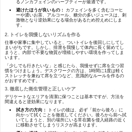
るノンカフェインのハーブティーが最適です。
避けたほうが良いもの：
カフェインを多く含むコーヒ
ーや濃いお茶、アルコール、糖分の多いジュースは、刺
激物となり逆効果になる場合があるため控えめにしま
す。
2. トイレを我慢しないリズムを作る
仕事や家事に集中していると、ついトイレを後回しにしてし
まいがちです。しかし、排泄を我慢して体内に長く留めてし
まうと、内部で不要な物質が増殖しやすい環境を作ってしま
います。
「少しでも行きたいな」と感じたら、我慢せずに席を立つ習
慣をつけましょう。デスクワークの方は、1時間に1度は軽く
ストレッチを兼ねて席を立つなど、意識的なルールを作るの
がおすすめです。
3. 徹底した衛生管理と正しいケア
デリケートなエリアを清潔に保つことは基本ですが、方法を
間違えると逆効果になります。
拭き方の方向：
トイレの後は、必ず「前から後ろ」に
向かって拭くことを徹底してください。後ろから前へ拭
いてしまうと、別の場所にいる常在菌を侵入経路の近く
に移動させてしまうリスクが高まります。