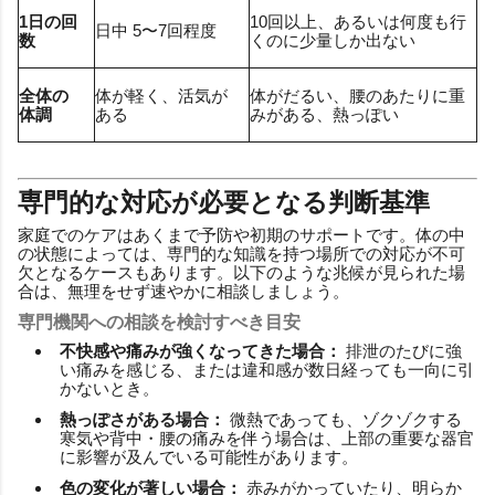
1日の回
10回以上、あるいは何度も行
日中 5〜7回程度
数
くのに少量しか出ない
全体の
体が軽く、活気が
体がだるい、腰のあたりに重
体調
ある
みがある、熱っぽい
専門的な対応が必要となる判断基準
家庭でのケアはあくまで予防や初期のサポートです。体の中
の状態によっては、専門的な知識を持つ場所での対応が不可
欠となるケースもあります。以下のような兆候が見られた場
合は、無理をせず速やかに相談しましょう。
専門機関への相談を検討すべき目安
不快感や痛みが強くなってきた場合：
排泄のたびに強
い痛みを感じる、または違和感が数日経っても一向に引
かないとき。
熱っぽさがある場合：
微熱であっても、ゾクゾクする
寒気や背中・腰の痛みを伴う場合は、上部の重要な器官
に影響が及んでいる可能性があります。
色の変化が著しい場合：
赤みがかっていたり、明らか