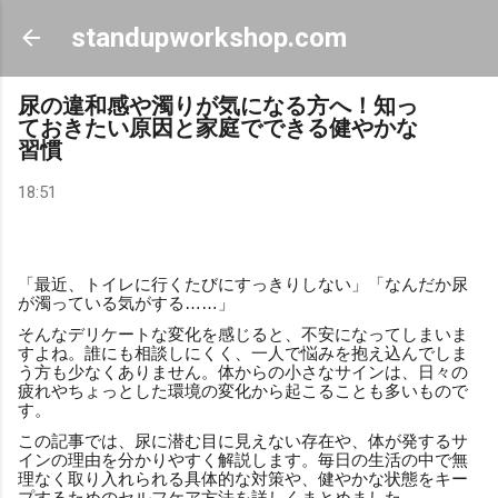
スキップしてメイン コンテンツに移動
standupworkshop.com
尿の違和感や濁りが気になる方へ！知っ
ておきたい原因と家庭でできる健やかな
習慣
18:51
「最近、トイレに行くたびにすっきりしない」「なんだか尿
が濁っている気がする……」
そんなデリケートな変化を感じると、不安になってしまいま
すよね。誰にも相談しにくく、一人で悩みを抱え込んでしま
う方も少なくありません。体からの小さなサインは、日々の
疲れやちょっとした環境の変化から起こることも多いもので
す。
この記事では、尿に潜む目に見えない存在や、体が発するサ
インの理由を分かりやすく解説します。毎日の生活の中で無
理なく取り入れられる具体的な対策や、健やかな状態をキー
プするためのセルフケア方法を詳しくまとめました。