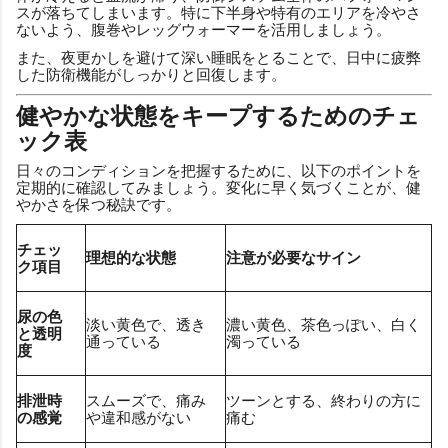
スが落ちてしまいます。特に下半身や特有のエリアを冷やさ
ないよう、腹巻やレッグウォーマーを活用しましょう。
また、夜更かしを避けて深い睡眠をとることで、日中に疲弊
した防衛機能がしっかりと回復します。
健やかな状態をキープするためのチェ
ック表
日々のコンディションを把握するために、以下のポイントを
定期的に確認してみましょう。変化に早く気づくことが、健
やかさを保つ秘訣です。
チェッ
理想的な状態
注意が必要なサイン
ク項目
尿の色
淡い黄色で、透き
濃い黄色、茶色っぽい、白く
と透明
通っている
濁っている
度
排泄時
スムーズで、痛み
ツーンとする、終わりの方に
の感覚
や違和感がない
痛む