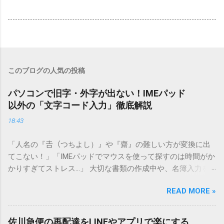
このブログの人気の投稿
パソコンで旧字・外字が出ない！IMEパッド
以外の「文字コード入力」徹底解説
18:43
「人名の『𠮷（つちよし）』や『齋』の難しい方が変換に出
てこない！」「IMEパッドでマウスを使って探すのは時間がか
かりすぎてストレス…」 大切な書類の作成中や、名簿入力を
しているときに、お目当ての漢字がサッと出てこないと焦っ
READ MORE »
てしまいますよね。多くの人が「IMEパッド（手書き入力）」
を使いますが、実はマウスで一画ずつ書くのは非効率です
し、似た漢字が多すぎて結局見つからないことも少なくあり
佐川急便の再配達をLINEやアプリで楽にする