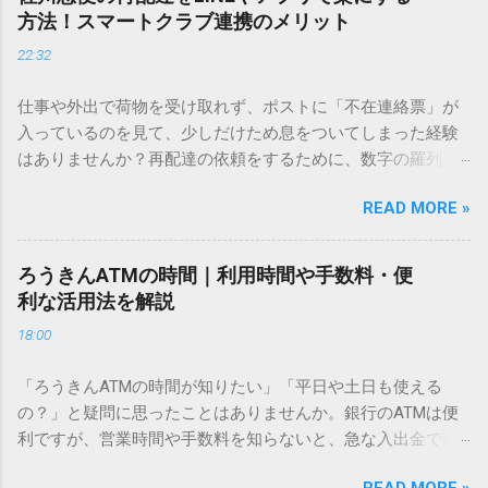
ません。 そこで今回は、IMEパッドを使わずに、特定のコー
方法！スマートクラブ連携のメリット
ドを打ち込むだけで一瞬で旧字や外字、特殊記号を呼び出す
22:32
「文字コード入力」のテクニックを詳しく解説します。 この
方法をマスターすれば、もう難しい漢字の入力で手を止める
仕事や外出で荷物を受け取れず、ポストに「不在連絡票」が
必要はありません。 1. なぜ「変換」しても旧字・外字が出て
入っているのを見て、少しだけため息をついてしまった経験
こないのか？ そもそも、なぜ普通の変換で出てこない漢字が
はありませんか？再配達の依頼をするために、数字の羅列を
あるのでしょうか。その理由は、パソコンが文字を認識する
電話で打ち込んだり、ドライバーさんの手を煩わせてしまう
仕組みにあります。 日本のパソコンで一般的に使われる漢字
READ MORE »
ことに申し訳なさを感じたりすることもあるかもしれませ
は、JIS規格（日本産業規格）によって「第1水準」「第2水
ん。 「もっとスムーズに、自分のタイミングで受け取りた
準」といった形で整理されています。しかし、人名や地名に
い」 「わざわざ電話をかけずに、スマホ一つで完結させた
使われる非常に古い漢字（旧字）や、特定の組織だけで作ら
ろうきんATMの時間｜利用時間や手数料・便
い」 そんな願いを叶えてくれるのが、佐川急便の会員制サー
れた「外字」は、この一般的な変換リストに含まれていない
利な活用法を解説
ビス「スマートクラブ」と、LINEや公式アプリの連携です。
ことが多いのです。 そこで登場するのが「Unicode（ユニコ
18:00
これらを活用するだけで、再配達のストレスは驚くほど軽く
ード）」や「JISコード」といった 文字コード です。パソコ
なります。この記事では、忙しい毎日をサポートする便利な
ン上のすべての文字には、いわば「住所」のような番号が割
「ろうきんATMの時間が知りたい」「平日や土日も使える
受け取り術と、連携による具体的なメリットを徹底解説しま
り振られています。変換候補に出ない文字でも、この住所
の？」と疑問に思ったことはありませんか。銀行のATMは便
す。 佐川急便の再配達が劇的に変わる「スマートクラブ」と
（コード）を直接指定すれば、確実に呼び出すことができる
利ですが、営業時間や手数料を知らないと、急な入出金で困
は？ まず押さえておきたいのが、佐川急便の個人向け無料会
のです。 2. Windows標準機能！文字コードで漢字を出す「16
ることもあります。この記事では、 ろうきん（労働金庫）の
員サービス「スマートクラブ」です。これは、荷物の配送状
進数入力」 最も汎用性が高く、特別なソフトも不要なのが
READ MORE »