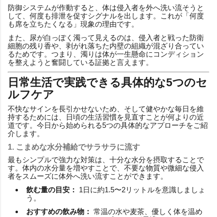
防御システムが作動すると、体は侵入者を外へ洗い流そうと
して、何度も排泄を促すシグナルを出します。これが「何度
も席を立ちたくなる」現象の理由です。
また、尿が白っぽく濁って見えるのは、侵入者と戦った防衛
細胞の残り香や、剥がれ落ちた内壁の組織が混ざり合ってい
るためです。つまり、濁りは体が一生懸命にコンディション
を整えようと奮闘している証拠と言えます。
日常生活で実践できる具体的な5つのセ
ルフケア
不快なサインを長引かせないため、そして健やかな毎日を維
持するためには、日頃の生活習慣を見直すことが何よりの近
道です。今日から始められる5つの具体的なアプローチをご紹
介します。
1. こまめな水分補給でサラサラに流す
最もシンプルで強力な対策は、十分な水分を摂取することで
す。体内の水分量を増やすことで、不要な物質や微細な侵入
者をスムーズに体外へ洗い流すことができます。
飲む量の目安：
1日に約1.5〜2リットルを意識しましょ
う。
おすすめの飲み物：
常温の水や麦茶、優しく体を温め