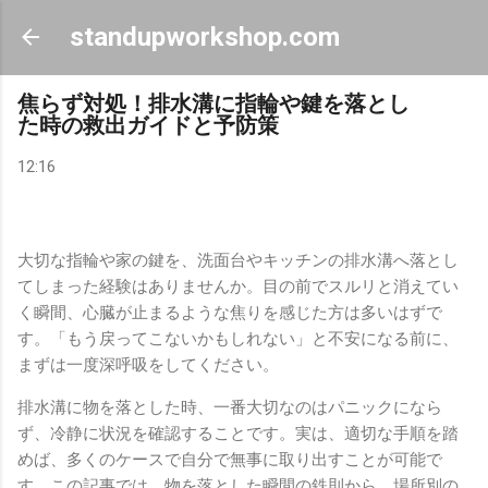
スキップしてメイン コンテンツに移動
standupworkshop.com
焦らず対処！排水溝に指輪や鍵を落とし
た時の救出ガイドと予防策
12:16
大切な指輪や家の鍵を、洗面台やキッチンの排水溝へ落とし
てしまった経験はありませんか。目の前でスルリと消えてい
く瞬間、心臓が止まるような焦りを感じた方は多いはずで
す。「もう戻ってこないかもしれない」と不安になる前に、
まずは一度深呼吸をしてください。
排水溝に物を落とした時、一番大切なのはパニックになら
ず、冷静に状況を確認することです。実は、適切な手順を踏
めば、多くのケースで自分で無事に取り出すことが可能で
す。この記事では、物を落とした瞬間の鉄則から、場所別の