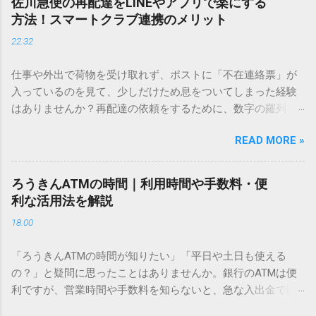
佐川急便の再配達をLINEやアプリで楽にする
ません。 そこで今回は、IMEパッドを使わずに、特定のコー
方法！スマートクラブ連携のメリット
ドを打ち込むだけで一瞬で旧字や外字、特殊記号を呼び出す
22:32
「文字コード入力」のテクニックを詳しく解説します。 この
方法をマスターすれば、もう難しい漢字の入力で手を止める
仕事や外出で荷物を受け取れず、ポストに「不在連絡票」が
必要はありません。 1. なぜ「変換」しても旧字・外字が出て
入っているのを見て、少しだけため息をついてしまった経験
こないのか？ そもそも、なぜ普通の変換で出てこない漢字が
はありませんか？再配達の依頼をするために、数字の羅列を
あるのでしょうか。その理由は、パソコンが文字を認識する
電話で打ち込んだり、ドライバーさんの手を煩わせてしまう
仕組みにあります。 日本のパソコンで一般的に使われる漢字
READ MORE »
ことに申し訳なさを感じたりすることもあるかもしれませ
は、JIS規格（日本産業規格）によって「第1水準」「第2水
ん。 「もっとスムーズに、自分のタイミングで受け取りた
準」といった形で整理されています。しかし、人名や地名に
い」 「わざわざ電話をかけずに、スマホ一つで完結させた
使われる非常に古い漢字（旧字）や、特定の組織だけで作ら
ろうきんATMの時間｜利用時間や手数料・便
い」 そんな願いを叶えてくれるのが、佐川急便の会員制サー
れた「外字」は、この一般的な変換リストに含まれていない
利な活用法を解説
ビス「スマートクラブ」と、LINEや公式アプリの連携です。
ことが多いのです。 そこで登場するのが「Unicode（ユニコ
18:00
これらを活用するだけで、再配達のストレスは驚くほど軽く
ード）」や「JISコード」といった 文字コード です。パソコ
なります。この記事では、忙しい毎日をサポートする便利な
ン上のすべての文字には、いわば「住所」のような番号が割
「ろうきんATMの時間が知りたい」「平日や土日も使える
受け取り術と、連携による具体的なメリットを徹底解説しま
り振られています。変換候補に出ない文字でも、この住所
の？」と疑問に思ったことはありませんか。銀行のATMは便
す。 佐川急便の再配達が劇的に変わる「スマートクラブ」と
（コード）を直接指定すれば、確実に呼び出すことができる
利ですが、営業時間や手数料を知らないと、急な入出金で困
は？ まず押さえておきたいのが、佐川急便の個人向け無料会
のです。 2. Windows標準機能！文字コードで漢字を出す「16
ることもあります。この記事では、 ろうきん（労働金庫）の
員サービス「スマートクラブ」です。これは、荷物の配送状