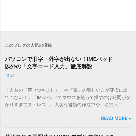
このブログの人気の投稿
パソコンで旧字・外字が出ない！IMEパッド
以外の「文字コード入力」徹底解説
18:43
「人名の『𠮷（つちよし）』や『齋』の難しい方が変換に出
てこない！」「IMEパッドでマウスを使って探すのは時間がか
かりすぎてストレス…」 大切な書類の作成中や、名簿入力を
しているときに、お目当ての漢字がサッと出てこないと焦っ
READ MORE »
てしまいますよね。多くの人が「IMEパッド（手書き入力）」
を使いますが、実はマウスで一画ずつ書くのは非効率です
し、似た漢字が多すぎて結局見つからないことも少なくあり