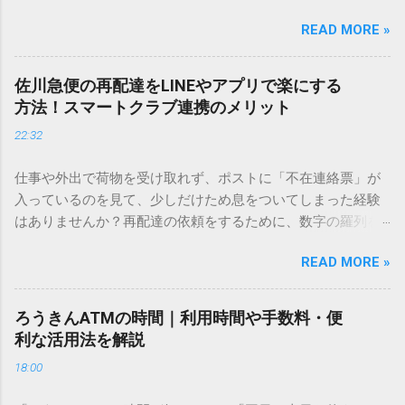
しているときに、お目当ての漢字がサッと出てこないと焦っ
READ MORE »
てしまいますよね。多くの人が「IMEパッド（手書き入力）」
を使いますが、実はマウスで一画ずつ書くのは非効率です
し、似た漢字が多すぎて結局見つからないことも少なくあり
佐川急便の再配達をLINEやアプリで楽にする
ません。 そこで今回は、IMEパッドを使わずに、特定のコー
方法！スマートクラブ連携のメリット
ドを打ち込むだけで一瞬で旧字や外字、特殊記号を呼び出す
22:32
「文字コード入力」のテクニックを詳しく解説します。 この
方法をマスターすれば、もう難しい漢字の入力で手を止める
仕事や外出で荷物を受け取れず、ポストに「不在連絡票」が
必要はありません。 1. なぜ「変換」しても旧字・外字が出て
入っているのを見て、少しだけため息をついてしまった経験
こないのか？ そもそも、なぜ普通の変換で出てこない漢字が
はありませんか？再配達の依頼をするために、数字の羅列を
あるのでしょうか。その理由は、パソコンが文字を認識する
電話で打ち込んだり、ドライバーさんの手を煩わせてしまう
仕組みにあります。 日本のパソコンで一般的に使われる漢字
READ MORE »
ことに申し訳なさを感じたりすることもあるかもしれませ
は、JIS規格（日本産業規格）によって「第1水準」「第2水
ん。 「もっとスムーズに、自分のタイミングで受け取りた
準」といった形で整理されています。しかし、人名や地名に
い」 「わざわざ電話をかけずに、スマホ一つで完結させた
使われる非常に古い漢字（旧字）や、特定の組織だけで作ら
ろうきんATMの時間｜利用時間や手数料・便
い」 そんな願いを叶えてくれるのが、佐川急便の会員制サー
れた「外字」は、この一般的な変換リストに含まれていない
利な活用法を解説
ビス「スマートクラブ」と、LINEや公式アプリの連携です。
ことが多いのです。 そこで登場するのが「Unicode（ユニコ
18:00
これらを活用するだけで、再配達のストレスは驚くほど軽く
ード）」や「JISコード」といった 文字コード です。パソコ
なります。この記事では、忙しい毎日をサポートする便利な
ン上のすべての文字には、いわば「住所」のような番号が割