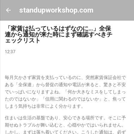
スキップしてメイン コンテンツに移動
standupworkshop.com
「家賃は払っているはずなのに…」全保
連から通知が来た時にまず確認すべきチ
ェックリスト
12:37
毎月欠かさず家賃を支払っているのに、突然家賃保証会社で
ある「全保連」から督促の通知や電話が来ると、驚きと不安
でいっぱいになりますよね。「何か大きなミスをしてしまっ
たのではないか」「信用に関わるのではないか」と、焦って
しまう気持ちは非常によく分かります。
住まいは生活の基盤であり、安心できる場所です。そこに予
期せぬトラブルが舞い込むと、心穏やかではいられません。
しかし、まずは落ち着いてください。こうした通知は、必ず