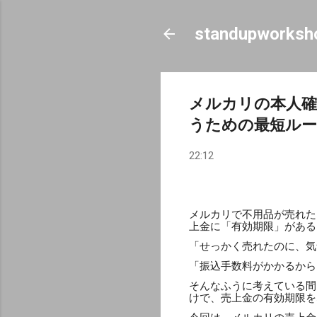
standupworksh
メルカリの本人確
うための最短ル
22:12
メルカリで不用品が売れた
上金に「有効期限」がある
「せっかく売れたのに、気
「振込手数料がかかるから
そんなふうに考えている間
けで、売上金の有効期限を