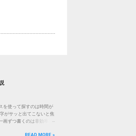
説
ウスを使って探すのは時間が
漢字がサッと出てこないと焦
一画ずつ書くのは非効率で
パッドを使わずに、特定のコ
READ MORE »
ックを詳しく解説します。