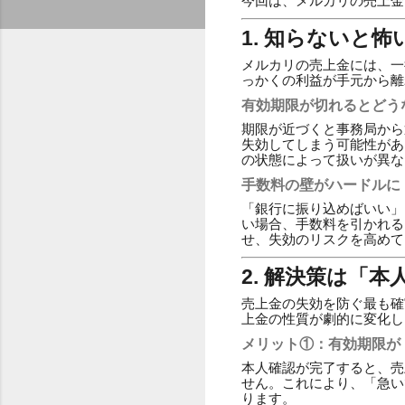
今回は、メルカリの売上金
1. 知らないと
メルカリの売上金には、一
っかくの利益が手元から離
有効期限が切れるとどう
期限が近づくと事務局から
失効してしまう可能性があ
の状態によって扱いが異な
手数料の壁がハードルに
「銀行に振り込めばいい」と
い場合、手数料を引かれる
せ、失効のリスクを高めて
2. 解決策は「
売上金の失効を防ぐ最も確
上金の性質が劇的に変化し
メリット①：有効期限が
本人確認が完了すると、売
せん。これにより、「急い
ります。