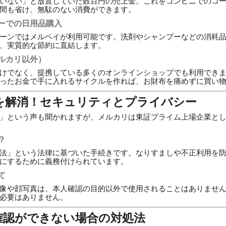
いない」と放置していた数百円の売上金。これをコンビニでのコ
間も省け、無駄のない消費ができます。
ーでの日用品購入
ーンではメルペイが利用可能です。洗剤やシャンプーなどの消耗
、実質的な節約に直結します。
ルカリ以外）
けでなく、提携している多くのオンラインショップでも利用でき
ったお金で手に入れるサイクルを作れば、お財布を痛めずに買い
安を解消！セキュリティとプライバシー
」という声も聞かれますが、メルカリは東証プライム上場企業と
？
法」という法律に基づいた手続きです。なりすましや不正利用を
にするために義務付けられています。
て
像や顔写真は、本人確認の目的以外で使用されることはありませ
必要はありません。
人確認ができない場合の対処法