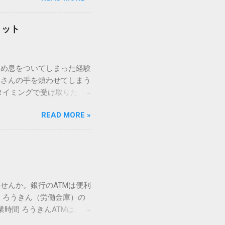
「変換」しても旧字・外字
理由は、パソコンが文字を
リット
規格）によって「第1水
漢字（旧字）や、特定の組
 そこで登場するのが
ため息をついてしまった経験
ての文字には、いわば「住
ーさんの手を煩わせてしまう
を直接指定すれば、確実に呼
タイミングで受け取りた
」 最も汎用性が高く、特別な
が、佐川急便の会員制サー
owsアプリケーションで使用
READ MORE »
達のストレスは驚くほど軽く
を把握する。 入力モードを「半
的なメリットを徹底解説しま
がら[X]キー**を押す。 入
、佐川急便の個人向け無料
oft Wordで非常に強力
ための基盤となるサービスで
紐付けることで、その利便
届き、不在になる前にあらか
せんか。銀行のATMは便利
」とおさらばできる理由 日
 ろうきん（労働金庫）の
、荷物の受け取り体験が一変
業時間 ろうきんATMは、利
手間すら、過去のものになり
0〜17:00 土曜・日曜・祝