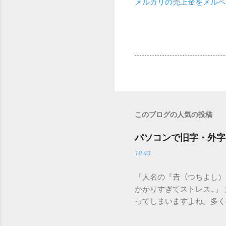
メルカリの売上金をメルペ
このブログの人気の投稿
パソコンで旧字・外字
18:43
「人名の『𠮷（つちよし
かかりすぎてストレス…」
ってしまいますよね。多く
すし、似た漢字が多すぎて
ードを打ち込むだけで一瞬