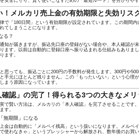
を安全に守り、賢く使いこなすための「最短ルート」を分かりや
怖い！メルカリ売上金の有効期限と失効リス
律で「180日間」という有効期限が設定されています。この期間内
れてしまうことになります。
なる？
通知が届きますが、振込先口座の登録がない場合や、本人確認が
ります。以前は自動的に登録口座へ振り込まれる仕組みもありま
ります。
思っても、振込ごとに200円の手数料が発生します。300円や50
と手元にほとんど残りません。この「もったいない」という心理
しまう原因になっています。
本人確認」の完了！得られる3つの大きなメリ
実で賢い方法は、メルカリの「本人確認」を完了させることです
ます。
「無期限」になる
上金は自動的に「メルペイ残高」という扱いになります。メルペ
で使わなきゃ」というプレッシャーから解放され、数年後のお買