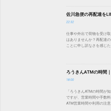
この方法をマスターすれば
が出てこないのか？ そも
佐川急便の再配達をL
認識する仕組みにあります
22:32
準」「第2水準」といった
織だけで作られた「外字」
仕事や外出で荷物を受け取
「Unicode（ユニコー
はありませんか？再配達の
所」のような番号が割り振
ことに申し訳なさを感じた
び出すことができるのです。
い」 「わざわざ電話をか
ソフトも不要なのが「Uni
ビス「スマートクラブ」と
できます。 具体的な手順（U
なります。この記事では、
角」にする（※重要）。 **「
す。 佐川急便の再配達が
力した数字が、一瞬で対応する
ろうきんATMの時間
会員サービス「スマートク
です。Word上で「20BB7」
18:00
す。 以前はウェブサイト
性が飛躍的に向上していま
「ろうきんATMの時間が
じめ配達時間を変更すると
ですが、営業時間や手数料
本国内で最も利用されてい
ATM営業時間や利用の注意
します。 1. トーク画面
用する場所によって時間が異な