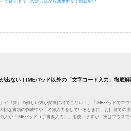
イで賢く使う！設定方法から活用術まで徹底解説
が出ない！IMEパッド以外の「文字コード入力」徹底解
）』や『齋』の難しい方が変換に出てこない！」「IMEパッドでマ
 大切な書類の作成中や、名簿入力をしているときに、お目当ての
の人が「IMEパッド（手書き入力）」を使いますが、実はマウスで
結局見つからないことも少なくありません。 そこで今回は、IME
で旧字や外字、特殊記号を呼び出す「文字コード入力」のテクニ