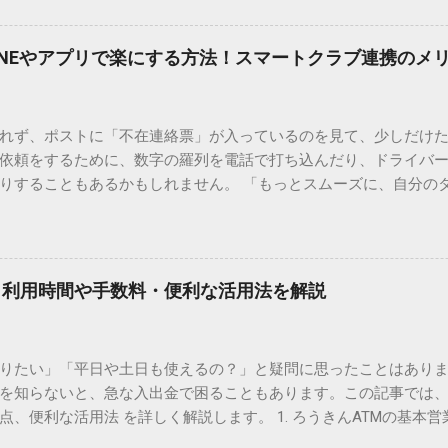
、もう難しい漢字の入力で手を止める必要はありません。 1. なぜ
そも、なぜ普通の変換で出てこない漢字があるのでしょうか。その
INEやアプリで楽にする方法！スマートクラブ連携のメ
。 日本のパソコンで一般的に使われる漢字は、JIS規格（日本産業
形で整理されています。しかし、人名や地名に使われる非常に古い
は、この一般的な変換リストに含まれていないことが多いのです。
れず、ポストに「不在連絡票」が入っているのを見て、少しだけ
ド）」や「JISコード」といった 文字コード です。パソコン上のすべ
依頼をするために、数字の羅列を電話で打ち込んだり、ドライバ
られています。変換候補に出ない文字でも、この住所（コード）
りすることもあるかもしれません。 「もっとスムーズに、自分の
 2. Windows標準機能！文字コードで漢字を出す「16進数入力
けずに、スマホ一つで完結させたい」 そんな願いを叶えてくれるの
code」を直接入力する方法です。Wordやメモ帳など、多くのWind
、LINEや公式アプリの連携です。これらを活用するだけで、再配
nicode入力） 入力したい文字の「Unicode（例：20BB7）」
忙しい毎日をサポートする便利な受け取り術と、連携による具体
20BB7」**と入力する。 直後にキーボードの**[Alt]キーを押しな
劇的に変わる「スマートクラブ」とは？ まず押さえておきたいのが
漢字（例：𠮷）に変換されます。 注記： この方法は、特にMicros
｜利用時間や手数料・便利な活用法を解説
ラブ」です。これは、荷物の配送状況をリアルタイムで管理する
と打ってA...
を開いてログインする手間がありましたが、現在はLINEやアプリと
す。登録を済ませておくだけで、荷物が発送された瞬間に通知が
知りたい」「平日や土日も使えるの？」と疑問に思ったことはありま
いった先回りの対応が可能になります。 LINE連携で「不在連絡票
を知らないと、急な入出金で困ることもあります。この記事では、
るコミュニケーションアプリ「LINE」を佐川急便と連携させると
点、便利な活用法 を詳しく解説します。 1. ろうきんATMの基本営
からワンタップで依頼 不在連絡票に記載されたQRコードを読み取る
りますが、一般的には次の通りです。 1-1. 店舗内ATM 平日：9:0