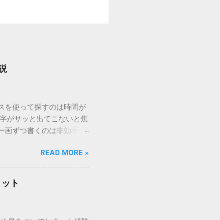
説
ウスを使って探すのは時間が
漢字がサッと出てこないと焦
一画ずつ書くのは非効率で
パッドを使わずに、特定のコ
READ MORE »
ックを詳しく解説します。
「変換」しても旧字・外字
理由は、パソコンが文字を
リット
規格）によって「第1水
漢字（旧字）や、特定の組
 そこで登場するのが