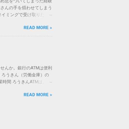
ため息をついてしまった経験
ての文字には、いわば「住
ーさんの手を煩わせてしまう
を直接指定すれば、確実に呼
タイミングで受け取りた
」 最も汎用性が高く、特別な
が、佐川急便の会員制サー
owsアプリケーションで使用
READ MORE »
達のストレスは驚くほど軽く
を把握する。 入力モードを「半
的なメリットを徹底解説しま
がら[X]キー**を押す。 入
、佐川急便の個人向け無料
oft Wordで非常に強力
ための基盤となるサービスで
紐付けることで、その利便
届き、不在になる前にあらか
せんか。銀行のATMは便利
」とおさらばできる理由 日
 ろうきん（労働金庫）の
、荷物の受け取り体験が一変
業時間 ろうきんATMは、利
手間すら、過去のものになり
0〜17:00 土曜・日曜・祝
や不在通知がトーク画面に直
READ MORE »
利用でき、 窓口での対応も
依頼できます。 2. 24
0〜23:00 提携ATMでは、
も、通勤電車の中でも、思
手数料と注意点 ろうきん
物が届く前に「○月○日の○
〜18:00：手数料無料または
、届く前に受取時間を変更で
）：提携ATMは利用できない場