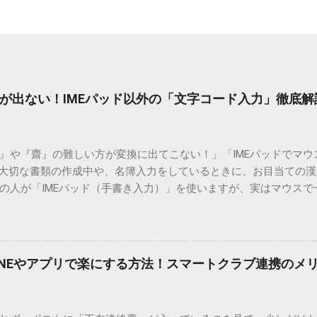
が出ない！IMEパッド以外の「文字コード入力」徹底解
）』や『齋』の難しい方が変換に出てこない！」「IMEパッドでマ
 大切な書類の作成中や、名簿入力をしているときに、お目当ての
の人が「IMEパッド（手書き入力）」を使いますが、実はマウスで
結局見つからないことも少なくありません。 そこで今回は、IME
で旧字や外字、特殊記号を呼び出す「文字コード入力」のテクニ
、もう難しい漢字の入力で手を止める必要はありません。 1. なぜ
そも、なぜ普通の変換で出てこない漢字があるのでしょうか。その
INEやアプリで楽にする方法！スマートクラブ連携のメ
。 日本のパソコンで一般的に使われる漢字は、JIS規格（日本産業
形で整理されています。しかし、人名や地名に使われる非常に古い
は、この一般的な変換リストに含まれていないことが多いのです。