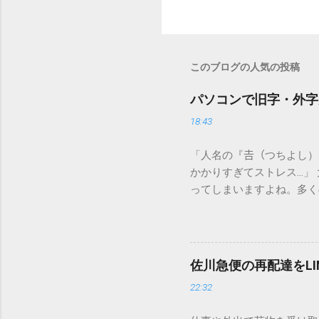
このブログの人気の投稿
パソコンで旧字・外字
18:43
「人名の『𠮷（つちよし
かかりすぎてストレス…」
ってしまいますよね。多く
すし、似た漢字が多すぎて
ードを打ち込むだけで一瞬
この方法をマスターすれば
が出てこないのか？ そも
佐川急便の再配達をL
認識する仕組みにあります
22:32
準」「第2水準」といった
織だけで作られた「外字」