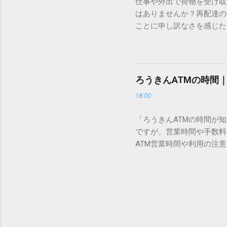
仕事や外出で荷物を受け取
「Unicode（ユニコー
はありませんか？再配達の
所」のような番号が割り振
ことに申し訳なさを感じた
び出すことができるのです。
い」 「わざわざ電話をか
ソフトも不要なのが「Uni
ビス「スマートクラブ」と
できます。 具体的な手順（U
なります。この記事では、
角」にする（※重要）。 **「
す。 佐川急便の再配達が
力した数字が、一瞬で対応する
ろうきんATMの時間
会員サービス「スマートク
です。Word上で「20BB7」
18:00
す。 以前はウェブサイト
性が飛躍的に向上していま
「ろうきんATMの時間が
じめ配達時間を変更すると
ですが、営業時間や手数料
本国内で最も利用されてい
ATM営業時間や利用の注意
します。 1. トーク画面
用する場所によって時間が異な
ます。LINE公式アカウ
日：休止（※一部店舗では
接届きます。そのまま画面
可能 です。 1-2. ローソン
時間いつでも、どこでも 
早朝や深夜、休日でも入出金
い立った瞬間に数秒で手続き
ATMや提携ATMを使う際は
時頃に伺います」というメ
低額 平日18:00〜21:0
きるため...