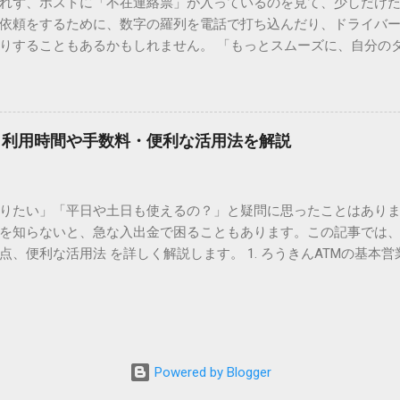
れず、ポストに「不在連絡票」が入っているのを見て、少しだけ
ド）」や「JISコード」といった 文字コード です。パソコン上のすべ
依頼をするために、数字の羅列を電話で打ち込んだり、ドライバ
られています。変換候補に出ない文字でも、この住所（コード）
りすることもあるかもしれません。 「もっとスムーズに、自分の
 2. Windows標準機能！文字コードで漢字を出す「16進数入力
けずに、スマホ一つで完結させたい」 そんな願いを叶えてくれるの
code」を直接入力する方法です。Wordやメモ帳など、多くのWind
、LINEや公式アプリの連携です。これらを活用するだけで、再配
nicode入力） 入力したい文字の「Unicode（例：20BB7）」
忙しい毎日をサポートする便利な受け取り術と、連携による具体
20BB7」**と入力する。 直後にキーボードの**[Alt]キーを押しな
劇的に変わる「スマートクラブ」とは？ まず押さえておきたいのが
漢字（例：𠮷）に変換されます。 注記： この方法は、特にMicros
｜利用時間や手数料・便利な活用法を解説
ラブ」です。これは、荷物の配送状況をリアルタイムで管理する
と打ってA...
を開いてログインする手間がありましたが、現在はLINEやアプリと
す。登録を済ませておくだけで、荷物が発送された瞬間に通知が
知りたい」「平日や土日も使えるの？」と疑問に思ったことはありま
いった先回りの対応が可能になります。 LINE連携で「不在連絡票
を知らないと、急な入出金で困ることもあります。この記事では、
るコミュニケーションアプリ「LINE」を佐川急便と連携させると
点、便利な活用法 を詳しく解説します。 1. ろうきんATMの基本営
からワンタップで依頼 不在連絡票に記載されたQRコードを読み取る
りますが、一般的には次の通りです。 1-1. 店舗内ATM 平日：9:0
ントを友だち追加し、スマートクラブのIDを連携させると、配送予定
土曜日のみ利用可能） 店舗内ATMは、銀行窓口と同じ営業時間で
上のボタンをタップするだけで、希望の日時や場所を指定して再配達を
・セブン銀行など提携ATM 平日：7:00〜23:00 土曜・日曜・祝日：7:0
電話受付の時間制限を気にする必要はありません。深夜でも早朝で
が可能 です。ただし、手数料が別途かかる場合があります。 2. 
が完了します。 3. お届け予定通知による「未然の不在」防止 荷
、 時間帯によって手数料が異なる 点に注意が必要です。 平日8:45
ッセージが届きます。その時間に急な予定が入ってしまった場合
Powered by Blogger
0／土日祝日：110〜330円程度の手数料が発生 深夜（21:00〜翌7:00