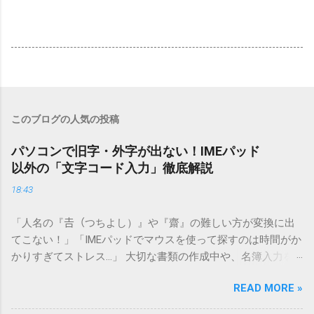
このブログの人気の投稿
パソコンで旧字・外字が出ない！IMEパッド
以外の「文字コード入力」徹底解説
18:43
「人名の『𠮷（つちよし）』や『齋』の難しい方が変換に出
てこない！」「IMEパッドでマウスを使って探すのは時間がか
かりすぎてストレス…」 大切な書類の作成中や、名簿入力を
しているときに、お目当ての漢字がサッと出てこないと焦っ
READ MORE »
てしまいますよね。多くの人が「IMEパッド（手書き入力）」
を使いますが、実はマウスで一画ずつ書くのは非効率です