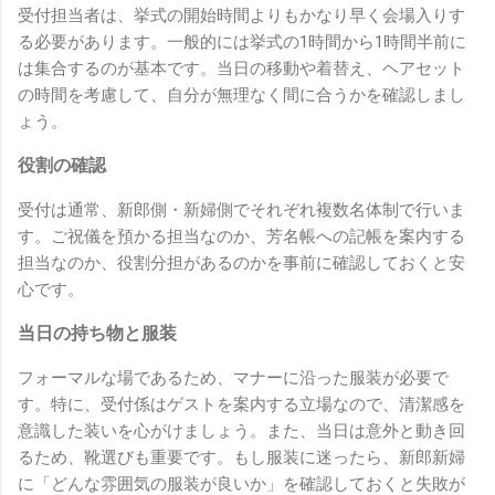
受付担当者は、挙式の開始時間よりもかなり早く会場入りす
る必要があります。一般的には挙式の1時間から1時間半前に
は集合するのが基本です。当日の移動や着替え、ヘアセット
の時間を考慮して、自分が無理なく間に合うかを確認しまし
ょう。
役割の確認
受付は通常、新郎側・新婦側でそれぞれ複数名体制で行いま
す。ご祝儀を預かる担当なのか、芳名帳への記帳を案内する
担当なのか、役割分担があるのかを事前に確認しておくと安
心です。
当日の持ち物と服装
フォーマルな場であるため、マナーに沿った服装が必要で
す。特に、受付係はゲストを案内する立場なので、清潔感を
意識した装いを心がけましょう。また、当日は意外と動き回
るため、靴選びも重要です。もし服装に迷ったら、新郎新婦
に「どんな雰囲気の服装が良いか」を確認しておくと失敗が