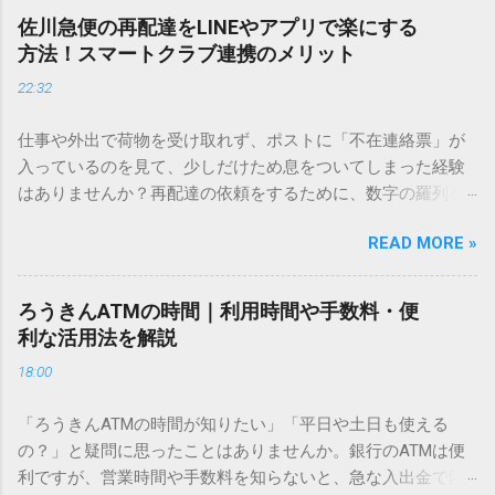
し、似た漢字が多すぎて結局見つからないことも少なくあり
佐川急便の再配達をLINEやアプリで楽にする
ません。 そこで今回は、IMEパッドを使わずに、特定のコー
方法！スマートクラブ連携のメリット
ドを打ち込むだけで一瞬で旧字や外字、特殊記号を呼び出す
22:32
「文字コード入力」のテクニックを詳しく解説します。 この
方法をマスターすれば、もう難しい漢字の入力で手を止める
仕事や外出で荷物を受け取れず、ポストに「不在連絡票」が
必要はありません。 1. なぜ「変換」しても旧字・外字が出て
入っているのを見て、少しだけため息をついてしまった経験
こないのか？ そもそも、なぜ普通の変換で出てこない漢字が
はありませんか？再配達の依頼をするために、数字の羅列を
あるのでしょうか。その理由は、パソコンが文字を認識する
電話で打ち込んだり、ドライバーさんの手を煩わせてしまう
仕組みにあります。 日本のパソコンで一般的に使われる漢字
READ MORE »
ことに申し訳なさを感じたりすることもあるかもしれませ
は、JIS規格（日本産業規格）によって「第1水準」「第2水
ん。 「もっとスムーズに、自分のタイミングで受け取りた
準」といった形で整理されています。しかし、人名や地名に
い」 「わざわざ電話をかけずに、スマホ一つで完結させた
使われる非常に古い漢字（旧字）や、特定の組織だけで作ら
ろうきんATMの時間｜利用時間や手数料・便
い」 そんな願いを叶えてくれるのが、佐川急便の会員制サー
れた「外字」は、この一般的な変換リストに含まれていない
利な活用法を解説
ビス「スマートクラブ」と、LINEや公式アプリの連携です。
ことが多いのです。 そこで登場するのが「Unicode（ユニコ
18:00
これらを活用するだけで、再配達のストレスは驚くほど軽く
ード）」や「JISコード」といった 文字コード です。パソコ
なります。この記事では、忙しい毎日をサポートする便利な
ン上のすべての文字には、いわば「住所」のような番号が割
「ろうきんATMの時間が知りたい」「平日や土日も使える
受け取り術と、連携による具体的なメリットを徹底解説しま
り振られています。変換候補に出ない文字でも、この住所
の？」と疑問に思ったことはありませんか。銀行のATMは便
す。 佐川急便の再配達が劇的に変わる「スマートクラブ」と
（コード）を直接指定すれば、確実に呼び出すことができる
利ですが、営業時間や手数料を知らないと、急な入出金で困
は？ まず押さえておきたいのが、佐川急便の個人向け無料会
のです。 2. Windows標準機能！文字コードで漢字を出す「16