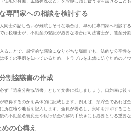
（住宅の有無、生活状況など）を冷静に話し合う場を設けること
切な専門家への相談を検討する
人同士の話し合いが難航しそうな場合は、早めに専門家へ相談す
では税理士が、不動産の登記が必要な場合は司法書士が、遺産分
入ることで、感情的な議論になりがちな場面でも、法的な公平性
は多くの事例を知っているため、トラブルを未然に防ぐためのノ
産分割協議書の作成
必ず「遺産分割協議書」として文書に残しましょう。口約束は後
が取得するのかを具体的に記載します。例えば、預貯金であれば
に所在地や地番を記入します。全員が署名し、実印を押印するこ
後の不動産名義変更や銀行預金の解約手続きにも必要となる重要
ための心構え