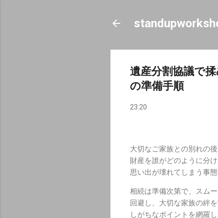
standupworksh
遺産分割協議で揉
の準備手順
23:20
大切なご家族との別れの後
財産を誰がどのように分け
思い出が壊れてしまう事態
相続は準備次第で、スムー
回避し、大切な家族の絆を
しがちなポイントを網羅し