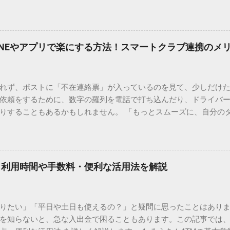
結局見つからないことも少なくありません。 そこで今回は、IME
で旧字や外字、特殊記号を呼び出す「文字コード入力」のテクニ
、もう難しい漢字の入力で手を止める必要はありません。 1. なぜ
そも、なぜ普通の変換で出てこない漢字があるのでしょうか。その
INEやアプリで楽にする方法！スマートクラブ連携のメ
。 日本のパソコンで一般的に使われる漢字は、JIS規格（日本産業
形で整理されています。しかし、人名や地名に使われる非常に古い
は、この一般的な変換リストに含まれていないことが多いのです。
れず、ポストに「不在連絡票」が入っているのを見て、少しだけ
ド）」や「JISコード」といった 文字コード です。パソコン上のすべ
依頼をするために、数字の羅列を電話で打ち込んだり、ドライバ
られています。変換候補に出ない文字でも、この住所（コード）
りすることもあるかもしれません。 「もっとスムーズに、自分の
 2. Windows標準機能！文字コードで漢字を出す「16進数入力
けずに、スマホ一つで完結させたい」 そんな願いを叶えてくれるの
code」を直接入力する方法です。Wordやメモ帳など、多くのWind
、LINEや公式アプリの連携です。これらを活用するだけで、再配
nicode入力） 入力したい文字の「Unicode（例：20BB7）」
忙しい毎日をサポートする便利な受け取り術と、連携による具体
20BB7」**と入力する。 直後にキーボードの**[Alt]キーを押しな
劇的に変わる「スマートクラブ」とは？ まず押さえておきたいのが
漢字（例：𠮷）に変換されます。 注記： この方法は、特にMicros
｜利用時間や手数料・便利な活用法を解説
ラブ」です。これは、荷物の配送状況をリアルタイムで管理する
と打ってA...
を開いてログインする手間がありましたが、現在はLINEやアプリと
す。登録を済ませておくだけで、荷物が発送された瞬間に通知が
知りたい」「平日や土日も使えるの？」と疑問に思ったことはありま
いった先回りの対応が可能になります。 LINE連携で「不在連絡票
を知らないと、急な入出金で困ることもあります。この記事では、
るコミュニケーションアプリ「LINE」を佐川急便と連携させると