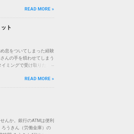
パッドを使わずに、特定のコ
READ MORE »
ックを詳しく解説します。
「変換」しても旧字・外字
理由は、パソコンが文字を
リット
規格）によって「第1水
漢字（旧字）や、特定の組
 そこで登場するのが
ため息をついてしまった経験
ての文字には、いわば「住
ーさんの手を煩わせてしまう
を直接指定すれば、確実に呼
タイミングで受け取りた
」 最も汎用性が高く、特別な
が、佐川急便の会員制サー
owsアプリケーションで使用
READ MORE »
達のストレスは驚くほど軽く
を把握する。 入力モードを「半
的なメリットを徹底解説しま
がら[X]キー**を押す。 入
、佐川急便の個人向け無料
oft Wordで非常に強力
ための基盤となるサービスで
紐付けることで、その利便
届き、不在になる前にあらか
せんか。銀行のATMは便利
」とおさらばできる理由 日
 ろうきん（労働金庫）の
、荷物の受け取り体験が一変