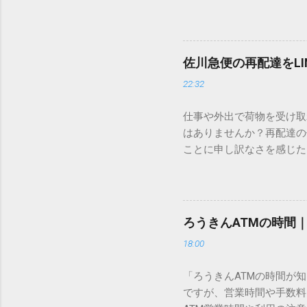
すし、似た漢字が多すぎて
ードを打ち込むだけで一瞬
この方法をマスターすれば
が出てこないのか？ そも
佐川急便の再配達をL
認識する仕組みにあります
22:32
準」「第2水準」といった
織だけで作られた「外字」
仕事や外出で荷物を受け取
「Unicode（ユニコー
はありませんか？再配達の
所」のような番号が割り振
ことに申し訳なさを感じた
び出すことができるのです。
い」 「わざわざ電話をか
ソフトも不要なのが「Uni
ビス「スマートクラブ」と
できます。 具体的な手順（U
なります。この記事では、
角」にする（※重要）。 **「
す。 佐川急便の再配達が
力した数字が、一瞬で対応する
ろうきんATMの時間
会員サービス「スマートク
です。Word上で「20BB7」
18:00
す。 以前はウェブサイト
性が飛躍的に向上していま
「ろうきんATMの時間が
じめ配達時間を変更すると
ですが、営業時間や手数料
本国内で最も利用されてい