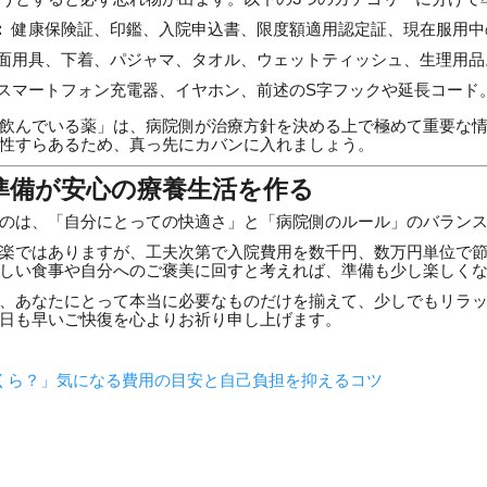
：
健康保険証、印鑑、入院申込書、限度額適用認定証、現在服用中
面用具、下着、パジャマ、タオル、ウェットティッシュ、生理用品
スマートフォン充電器、イヤホン、前述のS字フックや延長コード
飲んでいる薬」は、病院側が治療方針を決める上で極めて重要な
性すらあるため、真っ先にカバンに入れましょう。
い準備が安心の療養生活を作る
のは、「自分にとっての快適さ」と「病院側のルール」のバラン
楽ではありますが、工夫次第で入院費用を数千円、数万円単位で
しい食事や自分へのご褒美に回すと考えれば、準備も少し楽しく
、あなたにとって本当に必要なものだけを揃えて、少しでもリラ
日も早いご快復を心よりお祈り申し上げます。
くら？」気になる費用の目安と自己負担を抑えるコツ