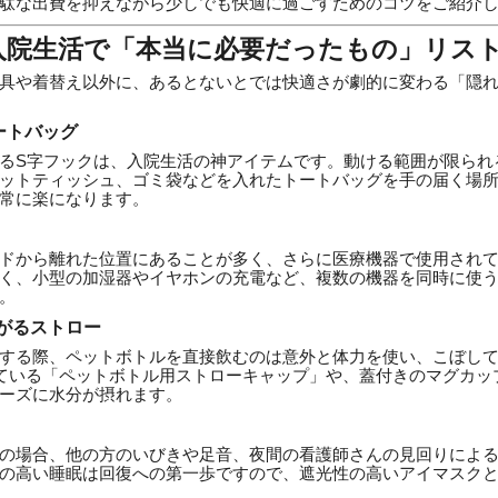
駄な出費を抑えながら少しでも快適に過ごすためのコツをご紹介
！入院生活で「本当に必要だったもの」リス
具や着替え以外に、あるとないとでは快適さが劇的に変わる「隠
ートバッグ
るS字フックは、入院生活の神アイテムです。動ける範囲が限られ
ットティッシュ、ゴミ袋などを入れたトートバッグを手の届く場
常に楽になります。
ドから離れた位置にあることが多く、さらに医療機器で使用され
く、小型の加湿器やイヤホンの充電など、複数の機器を同時に使う
。
がるストロー
する際、ペットボトルを直接飲むのは意外と体力を使い、こぼし
っている「ペットボトル用ストローキャップ」や、蓋付きのマグカッ
ーズに水分が摂れます。
の場合、他の方のいびきや足音、夜間の看護師さんの見回りによ
の高い睡眠は回復への第一歩ですので、遮光性の高いアイマスク