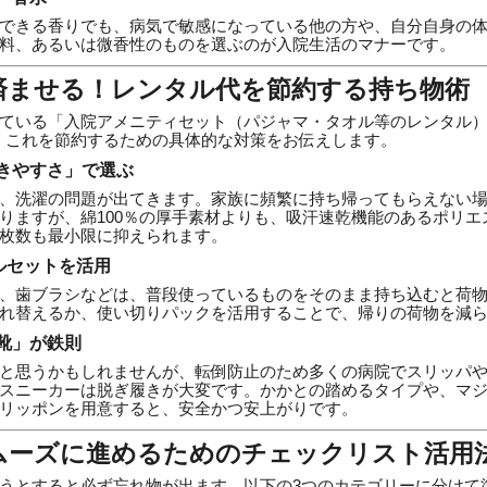
できる香りでも、病気で敏感になっている他の方や、自分自身の
料、あるいは微香性のものを選ぶのが入院生活のマナーです。
く済ませる！レンタル代を節約する持ち物術
ている「入院アメニティセット（パジャマ・タオル等のレンタル）」
すが、これを節約するための具体的な対策をお伝えします。
きやすさ」で選ぶ
、洗濯の問題が出てきます。家族に頻繁に持ち帰ってもらえない
りますが、綿100％の厚手素材よりも、吸汗速乾機能のあるポリエ
枚数も最小限に抑えられます。
ルセットを活用
、歯ブラシなどは、普段使っているものをそのまま持ち込むと荷物が
れ替えるか、使い切りパックを活用することで、帰りの荷物を減
靴」が鉄則
と思うかもしれませんが、転倒防止のため多くの病院でスリッパ
スニーカーは脱ぎ履きが大変です。かかとの踏めるタイプや、マ
リッポンを用意すると、安全かつ安上がりです。
スムーズに進めるためのチェックリスト活用
うとすると必ず忘れ物が出ます。以下の3つのカテゴリーに分けて