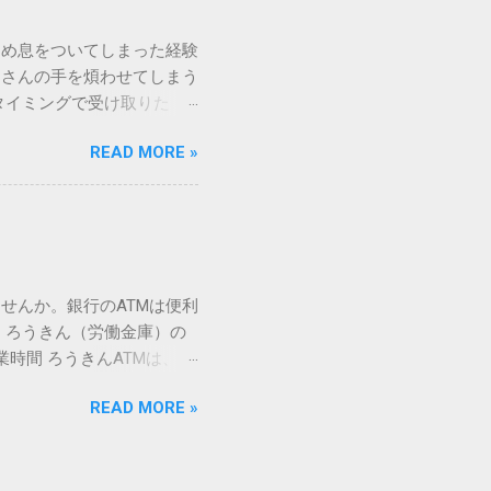
漢字（旧字）や、特定の組
 そこで登場するのが
ため息をついてしまった経験
ての文字には、いわば「住
ーさんの手を煩わせてしまう
を直接指定すれば、確実に呼
タイミングで受け取りた
」 最も汎用性が高く、特別な
が、佐川急便の会員制サー
owsアプリケーションで使用
READ MORE »
達のストレスは驚くほど軽く
を把握する。 入力モードを「半
的なメリットを徹底解説しま
がら[X]キー**を押す。 入
、佐川急便の個人向け無料
oft Wordで非常に強力
ための基盤となるサービスで
紐付けることで、その利便
届き、不在になる前にあらか
せんか。銀行のATMは便利
」とおさらばできる理由 日
 ろうきん（労働金庫）の
、荷物の受け取り体験が一変
業時間 ろうきんATMは、利
手間すら、過去のものになり
0〜17:00 土曜・日曜・祝
や不在通知がトーク画面に直
READ MORE »
利用でき、 窓口での対応も
依頼できます。 2. 24
0〜23:00 提携ATMでは、
も、通勤電車の中でも、思
手数料と注意点 ろうきん
物が届く前に「○月○日の○
〜18:00：手数料無料または