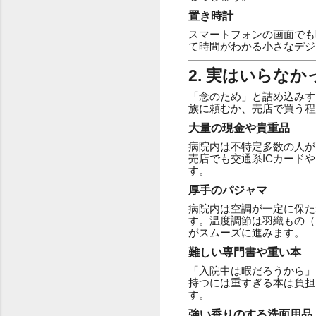
置き時計
スマートフォンの画面でも
て時間がわかる小さなデジ
2. 実はいらな
「念のため」と詰め込みす
族に頼むか、売店で買う程
大量の現金や貴重品
病院内は不特定多数の人が
売店でも交通系ICカード
す。
厚手のパジャマ
病院内は空調が一定に保た
す。温度調節は羽織もの（
がスムーズに進みます。
難しい専門書や重い本
「入院中は暇だろうから」
持つには重すぎる本は負担
す。
強い香りのする洗面用品