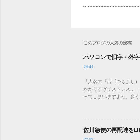
このブログの人気の投稿
パソコンで旧字・外字
18:43
「人名の『𠮷（つちよし
かかりすぎてストレス…」
ってしまいますよね。多く
すし、似た漢字が多すぎて
ードを打ち込むだけで一瞬
この方法をマスターすれば
が出てこないのか？ そも
佐川急便の再配達をL
認識する仕組みにあります
22:32