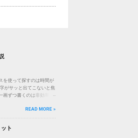
説
ウスを使って探すのは時間が
漢字がサッと出てこないと焦
一画ずつ書くのは非効率で
パッドを使わずに、特定のコ
READ MORE »
ックを詳しく解説します。
「変換」しても旧字・外字
理由は、パソコンが文字を
リット
規格）によって「第1水