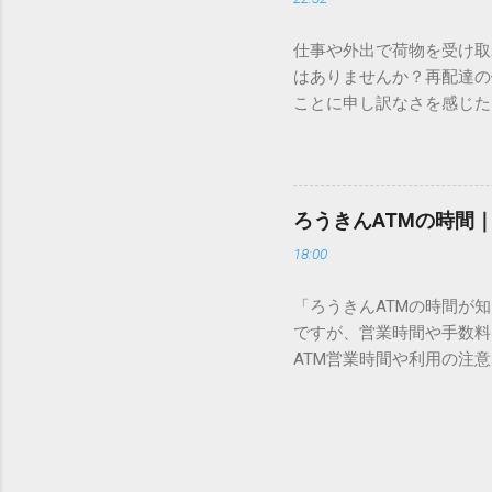
準」「第2水準」といった
織だけで作られた「外字」
仕事や外出で荷物を受け取
「Unicode（ユニコー
はありませんか？再配達の
所」のような番号が割り振
ことに申し訳なさを感じた
び出すことができるのです。
い」 「わざわざ電話をか
ソフトも不要なのが「Uni
ビス「スマートクラブ」と
できます。 具体的な手順（U
なります。この記事では、
角」にする（※重要）。 **「
す。 佐川急便の再配達が
力した数字が、一瞬で対応する
ろうきんATMの時間
会員サービス「スマートク
です。Word上で「20BB7」
18:00
す。 以前はウェブサイト
性が飛躍的に向上していま
「ろうきんATMの時間が
じめ配達時間を変更すると
ですが、営業時間や手数料
本国内で最も利用されてい
ATM営業時間や利用の注意
します。 1. トーク画面
用する場所によって時間が異な
ます。LINE公式アカウ
日：休止（※一部店舗では
接届きます。そのまま画面
可能 です。 1-2. ローソン
時間いつでも、どこでも 
早朝や深夜、休日でも入出金
い立った瞬間に数秒で手続き
ATMや提携ATMを使う際は