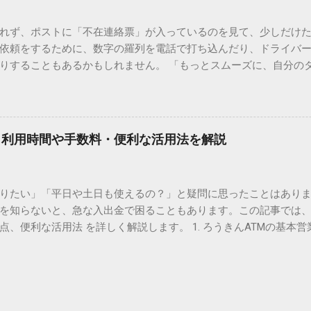
形で整理されています。しかし、人名や地名に使われる非常に古い
は、この一般的な変換リストに含まれていないことが多いのです。
れず、ポストに「不在連絡票」が入っているのを見て、少しだけ
ド）」や「JISコード」といった 文字コード です。パソコン上のすべ
依頼をするために、数字の羅列を電話で打ち込んだり、ドライバ
られています。変換候補に出ない文字でも、この住所（コード）
りすることもあるかもしれません。 「もっとスムーズに、自分の
 2. Windows標準機能！文字コードで漢字を出す「16進数入力
けずに、スマホ一つで完結させたい」 そんな願いを叶えてくれるの
code」を直接入力する方法です。Wordやメモ帳など、多くのWind
、LINEや公式アプリの連携です。これらを活用するだけで、再配
nicode入力） 入力したい文字の「Unicode（例：20BB7）」
忙しい毎日をサポートする便利な受け取り術と、連携による具体
20BB7」**と入力する。 直後にキーボードの**[Alt]キーを押しな
劇的に変わる「スマートクラブ」とは？ まず押さえておきたいのが
漢字（例：𠮷）に変換されます。 注記： この方法は、特にMicros
｜利用時間や手数料・便利な活用法を解説
ラブ」です。これは、荷物の配送状況をリアルタイムで管理する
と打ってA...
を開いてログインする手間がありましたが、現在はLINEやアプリと
す。登録を済ませておくだけで、荷物が発送された瞬間に通知が
知りたい」「平日や土日も使えるの？」と疑問に思ったことはありま
いった先回りの対応が可能になります。 LINE連携で「不在連絡票
を知らないと、急な入出金で困ることもあります。この記事では、
るコミュニケーションアプリ「LINE」を佐川急便と連携させると
点、便利な活用法 を詳しく解説します。 1. ろうきんATMの基本営
からワンタップで依頼 不在連絡票に記載されたQRコードを読み取る
りますが、一般的には次の通りです。 1-1. 店舗内ATM 平日：9:0
ントを友だち追加し、スマートクラブのIDを連携させると、配送予定
土曜日のみ利用可能） 店舗内ATMは、銀行窓口と同じ営業時間で
上のボタンをタップするだけで、希望の日時や場所を指定して再配達を
・セブン銀行など提携ATM 平日：7:00〜23:00 土曜・日曜・祝日：7:0
電話受付の時間制限を気にする必要はありません。深夜でも早朝で
が可能 です。ただし、手数料が別途かかる場合があります。 2. 
が完了します。 3. お届け予定通知による「未然の不在」防止 荷
、 時間帯によって手数料が異なる 点に注意が必要です。 平日8:45