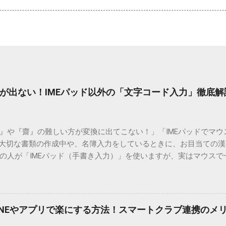
が出ない！IMEパッド以外の「文字コード入力」徹底解
）』や『齋』の難しい方が変換に出てこない！」「IMEパッドでマ
 大切な書類の作成中や、名簿入力をしているときに、お目当ての
の人が「IMEパッド（手書き入力）」を使いますが、実はマウスで
結局見つからないことも少なくありません。 そこで今回は、IME
で旧字や外字、特殊記号を呼び出す「文字コード入力」のテクニ
、もう難しい漢字の入力で手を止める必要はありません。 1. なぜ
そも、なぜ普通の変換で出てこない漢字があるのでしょうか。その
INEやアプリで楽にする方法！スマートクラブ連携のメ
。 日本のパソコンで一般的に使われる漢字は、JIS規格（日本産業