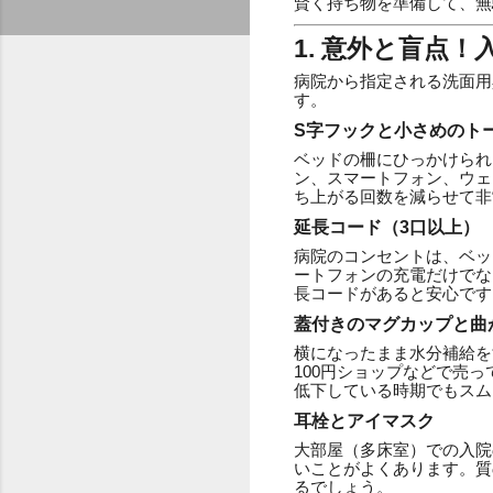
賢く持ち物を準備して、無
1. 意外と盲点
病院から指定される洗面用
す。
S字フックと小さめのト
ベッドの柵にひっかけられ
ン、スマートフォン、ウェ
ち上がる回数を減らせて非
延長コード（3口以上）
病院のコンセントは、ベッ
ートフォンの充電だけでな
長コードがあると安心です
蓋付きのマグカップと曲
横になったまま水分補給を
100円ショップなどで売
低下している時期でもスム
耳栓とアイマスク
大部屋（多床室）での入院
いことがよくあります。質
るでしょう。