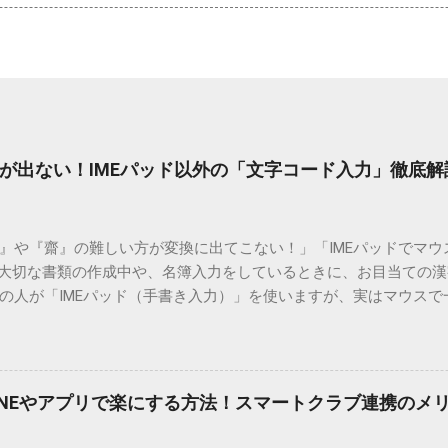
が出ない！IMEパッド以外の「文字コード入力」徹底解
）』や『齋』の難しい方が変換に出てこない！」「IMEパッドでマ
 大切な書類の作成中や、名簿入力をしているときに、お目当ての
の人が「IMEパッド（手書き入力）」を使いますが、実はマウスで
結局見つからないことも少なくありません。 そこで今回は、IME
で旧字や外字、特殊記号を呼び出す「文字コード入力」のテクニ
、もう難しい漢字の入力で手を止める必要はありません。 1. なぜ
そも、なぜ普通の変換で出てこない漢字があるのでしょうか。その
INEやアプリで楽にする方法！スマートクラブ連携のメ
。 日本のパソコンで一般的に使われる漢字は、JIS規格（日本産業
形で整理されています。しかし、人名や地名に使われる非常に古い