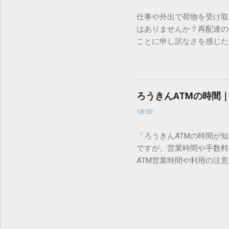
織だけで作られた「外字」
仕事や外出で荷物を受け取
「Unicode（ユニコー
はありませんか？再配達の
所」のような番号が割り振
ことに申し訳なさを感じた
び出すことができるのです。
い」 「わざわざ電話をか
ソフトも不要なのが「Uni
ビス「スマートクラブ」と
できます。 具体的な手順（U
なります。この記事では、
角」にする（※重要）。 **「
す。 佐川急便の再配達が
力した数字が、一瞬で対応する
ろうきんATMの時間
会員サービス「スマートク
です。Word上で「20BB7」
18:00
す。 以前はウェブサイト
性が飛躍的に向上していま
「ろうきんATMの時間が
じめ配達時間を変更すると
ですが、営業時間や手数料
本国内で最も利用されてい
ATM営業時間や利用の注意
します。 1. トーク画面
用する場所によって時間が異な
ます。LINE公式アカウ
日：休止（※一部店舗では
接届きます。そのまま画面
可能 です。 1-2. ローソン
時間いつでも、どこでも 
早朝や深夜、休日でも入出金
い立った瞬間に数秒で手続き
ATMや提携ATMを使う際は
時頃に伺います」というメ