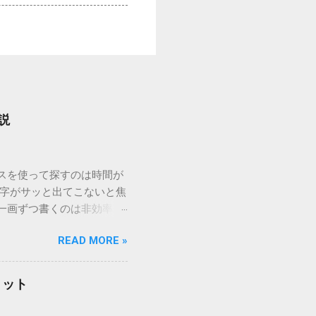
説
ウスを使って探すのは時間が
漢字がサッと出てこないと焦
一画ずつ書くのは非効率で
パッドを使わずに、特定のコ
READ MORE »
ックを詳しく解説します。
「変換」しても旧字・外字
理由は、パソコンが文字を
リット
規格）によって「第1水
漢字（旧字）や、特定の組