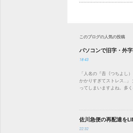
このブログの人気の投稿
パソコンで旧字・外字
18:43
「人名の『𠮷（つちよし
かかりすぎてストレス…」
ってしまいますよね。多く
すし、似た漢字が多すぎて
ードを打ち込むだけで一瞬
この方法をマスターすれば
が出てこないのか？ そも
佐川急便の再配達をL
認識する仕組みにあります
22:32
準」「第2水準」といった