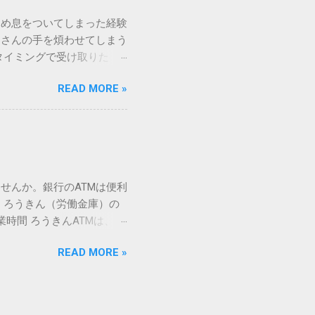
 そこで登場するのが
ため息をついてしまった経験
ての文字には、いわば「住
ーさんの手を煩わせてしまう
を直接指定すれば、確実に呼
タイミングで受け取りた
」 最も汎用性が高く、特別な
が、佐川急便の会員制サー
owsアプリケーションで使用
READ MORE »
達のストレスは驚くほど軽く
を把握する。 入力モードを「半
的なメリットを徹底解説しま
がら[X]キー**を押す。 入
、佐川急便の個人向け無料
oft Wordで非常に強力
ための基盤となるサービスで
紐付けることで、その利便
届き、不在になる前にあらか
せんか。銀行のATMは便利
」とおさらばできる理由 日
 ろうきん（労働金庫）の
、荷物の受け取り体験が一変
業時間 ろうきんATMは、利
手間すら、過去のものになり
0〜17:00 土曜・日曜・祝
や不在通知がトーク画面に直
READ MORE »
利用でき、 窓口での対応も
依頼できます。 2. 24
0〜23:00 提携ATMでは、
も、通勤電車の中でも、思
手数料と注意点 ろうきん
物が届く前に「○月○日の○
〜18:00：手数料無料または
、届く前に受取時間を変更で