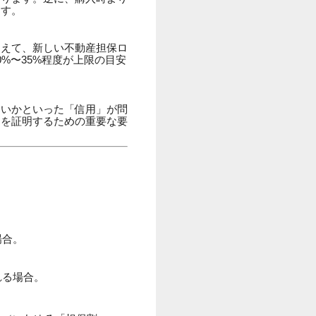
ます。
加えて、新しい不動産担保ロ
%〜35%程度が上限の目安
ないかといった「信用」が問
力を証明するための重要な要
場合。
。
れる場合。