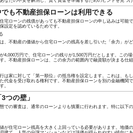
あなたの不安を解消し、賢く資金を準備するためのヒントを見つ
中でも不動産担保ローンは利用できる
住宅ローンの残債があっても不動産担保ローンの申し込みは可能
保設定を認めているためです。
る
は、不動産の価値から住宅ローンの残高を差し引いた「余力」が
4,000万円で、住宅ローンの残りが1,500万円だとします。この場合
す。不動産担保ローンは、この余力の範囲内で融資額が決まる仕
行は家に対して「第一順位」の抵当権を設定します。これは、も
た代金を受け取れる権利です。不動産担保ローンを別の金融機関
す。
3つの壁」
態での審査は、通常のローンよりも慎重に行われます。特に以下の
値が住宅ローン残高を大きく上回っている必要があります。地価
戸建て、人気の分譲マンションなどは評価が得られやすい傾向に