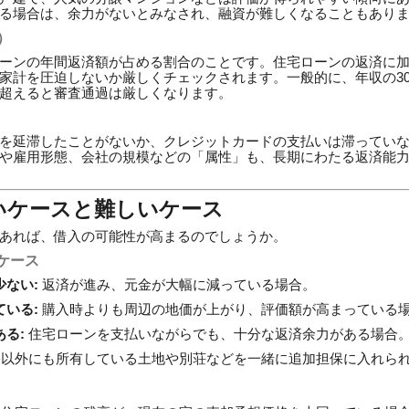
る場合は、余力がないとみなされ、融資が難しくなることもあり
）
ーンの年間返済額が占める割合のことです。住宅ローンの返済に
家計を圧迫しないか厳しくチェックされます。一般的に、年収の30
超えると審査通過は厳しくなります。
を延滞したことがないか、クレジットカードの支払いは滞ってい
や雇用形態、会社の規模などの「属性」も、長期にわたる返済能
いケースと難しいケース
あれば、借入の可能性が高まるのでしょうか。
ケース
ない:
返済が進み、元金が大幅に減っている場合。
いる:
購入時よりも周辺の地価が上がり、評価額が高まっている
る:
住宅ローンを支払いながらでも、十分な返済余力がある場合
以外にも所有している土地や別荘などを一緒に追加担保に入れら