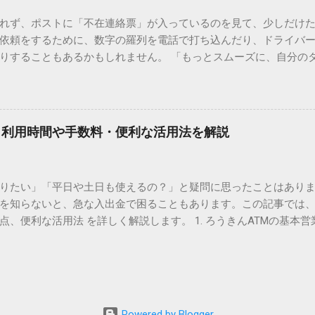
は、この一般的な変換リストに含まれていないことが多いのです。
れず、ポストに「不在連絡票」が入っているのを見て、少しだけ
ド）」や「JISコード」といった 文字コード です。パソコン上のすべ
依頼をするために、数字の羅列を電話で打ち込んだり、ドライバ
られています。変換候補に出ない文字でも、この住所（コード）
りすることもあるかもしれません。 「もっとスムーズに、自分の
 2. Windows標準機能！文字コードで漢字を出す「16進数入力
けずに、スマホ一つで完結させたい」 そんな願いを叶えてくれるの
code」を直接入力する方法です。Wordやメモ帳など、多くのWind
、LINEや公式アプリの連携です。これらを活用するだけで、再配
nicode入力） 入力したい文字の「Unicode（例：20BB7）」
忙しい毎日をサポートする便利な受け取り術と、連携による具体
20BB7」**と入力する。 直後にキーボードの**[Alt]キーを押しな
劇的に変わる「スマートクラブ」とは？ まず押さえておきたいのが
漢字（例：𠮷）に変換されます。 注記： この方法は、特にMicros
｜利用時間や手数料・便利な活用法を解説
ラブ」です。これは、荷物の配送状況をリアルタイムで管理する
と打ってA...
を開いてログインする手間がありましたが、現在はLINEやアプリと
す。登録を済ませておくだけで、荷物が発送された瞬間に通知が
知りたい」「平日や土日も使えるの？」と疑問に思ったことはありま
いった先回りの対応が可能になります。 LINE連携で「不在連絡票
を知らないと、急な入出金で困ることもあります。この記事では、
るコミュニケーションアプリ「LINE」を佐川急便と連携させると
点、便利な活用法 を詳しく解説します。 1. ろうきんATMの基本営
からワンタップで依頼 不在連絡票に記載されたQRコードを読み取る
りますが、一般的には次の通りです。 1-1. 店舗内ATM 平日：9:0
ントを友だち追加し、スマートクラブのIDを連携させると、配送予定
土曜日のみ利用可能） 店舗内ATMは、銀行窓口と同じ営業時間で
上のボタンをタップするだけで、希望の日時や場所を指定して再配達を
・セブン銀行など提携ATM 平日：7:00〜23:00 土曜・日曜・祝日：7:0
電話受付の時間制限を気にする必要はありません。深夜でも早朝で
が可能 です。ただし、手数料が別途かかる場合があります。 2. 
が完了します。 3. お届け予定通知による「未然の不在」防止 荷
、 時間帯によって手数料が異なる 点に注意が必要です。 平日8:45
ッセージが届きます。その時間に急な予定が入ってしまった場合
Powered by Blogger