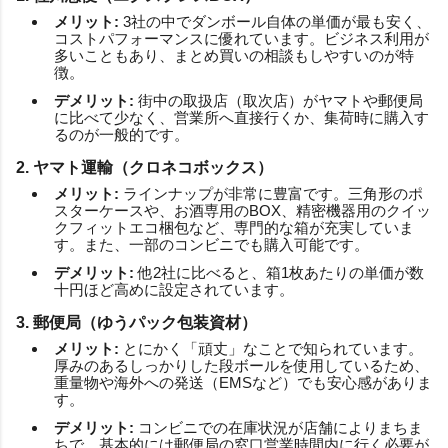
メリット:
3社の中でダンボール自体の単価が最も安く、
コストパフォーマンスに優れています。ビジネス利用が
多いこともあり、まとめ買いの相談もしやすいのが特
徴。
デメリット:
街中の取扱店（取次店）がヤマトや郵便局
に比べて少なく、営業所へ直接行くか、集荷時に購入す
るのが一般的です。
2. ヤマト運輸（クロネコボックス）
メリット:
ラインナップが非常に豊富です。三角形のポ
スターケースや、お酒専用のBOX、精密機器用のクイッ
クフィットエコ梱包など、専門的な箱が充実していま
す。また、一部のコンビニでも購入可能です。
デメリット:
他2社に比べると、箱1枚あたりの単価が数
十円ほど高めに設定されています。
3. 郵便局（ゆうパック包装資材）
メリット:
とにかく「頑丈」なことで知られています。
厚みのあるしっかりした段ボールを使用しているため、
重量物や海外への発送（EMSなど）でも安心感がありま
す。
デメリット:
コンビニでの在庫状況が店舗によりまちま
ちで、基本的には郵便局の窓口営業時間内に行く必要が