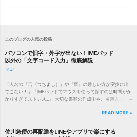
このブログの人気の投稿
パソコンで旧字・外字が出ない！IMEパッド
以外の「文字コード入力」徹底解説
18:43
「人名の『𠮷（つちよし）』や『齋』の難しい方が変換に出
てこない！」「IMEパッドでマウスを使って探すのは時間がか
かりすぎてストレス…」 大切な書類の作成中や、名簿入力を
しているときに、お目当ての漢字がサッと出てこないと焦っ
READ MORE »
てしまいますよね。多くの人が「IMEパッド（手書き入力）」
を使いますが、実はマウスで一画ずつ書くのは非効率です
し、似た漢字が多すぎて結局見つからないことも少なくあり
佐川急便の再配達をLINEやアプリで楽にする
ません。 そこで今回は、IMEパッドを使わずに、特定のコー