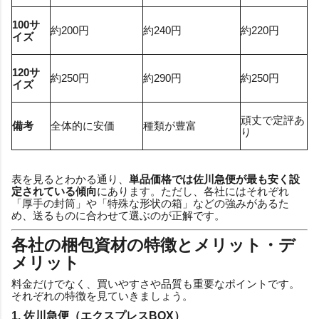
100サ
約200円
約240円
約220円
イズ
120サ
約250円
約290円
約250円
イズ
頑丈で定評あ
備考
全体的に安価
種類が豊富
り
表を見るとわかる通り、
単品価格では佐川急便が最も安く設
定されている傾向
にあります。ただし、各社にはそれぞれ
「厚手の封筒」や「特殊な形状の箱」などの強みがあるた
め、送るものに合わせて選ぶのが正解です。
各社の梱包資材の特徴とメリット・デ
メリット
料金だけでなく、買いやすさや品質も重要なポイントです。
それぞれの特徴を見ていきましょう。
1. 佐川急便（エクスプレスBOX）