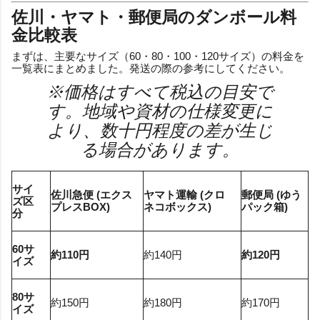
佐川・ヤマト・郵便局のダンボール料
金比較表
まずは、主要なサイズ（60・80・100・120サイズ）の料金を
一覧表にまとめました。発送の際の参考にしてください。
※価格はすべて税込の目安で
す。地域や資材の仕様変更に
より、数十円程度の差が生じ
る場合があります。
サイ
佐川急便 (エクス
ヤマト運輸 (クロ
郵便局 (ゆう
ズ区
プレスBOX)
ネコボックス)
パック箱)
分
60サ
約110円
約140円
約120円
イズ
80サ
約150円
約180円
約170円
イズ