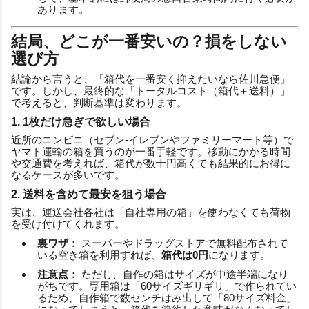
あります。
結局、どこが一番安いの？損をしない
選び方
結論から言うと、「箱代を一番安く抑えたいなら佐川急便」
です。しかし、最終的な「トータルコスト（箱代＋送料）」
で考えると、判断基準は変わります。
1. 1枚だけ急ぎで欲しい場合
近所のコンビニ（セブン-イレブンやファミリーマート等）で
ヤマト運輸の箱を買うのが一番手軽です。移動にかかる時間
や交通費を考えれば、箱代が数十円高くても結果的にお得に
なるケースが多いです。
2. 送料を含めて最安を狙う場合
実は、運送会社各社は「自社専用の箱」を使わなくても荷物
を受け付けてくれます。
裏ワザ：
スーパーやドラッグストアで無料配布されて
いる空き箱を利用すれば、
箱代は0円
になります。
注意点：
ただし、自作の箱はサイズが中途半端になり
がちです。専用箱は「60サイズギリギリ」で作られてい
るため、自作箱で数センチはみ出して「80サイズ料金」