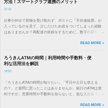
方法！スマートクラブ連携のメリット
ドを打ち込むだけで一瞬で旧字や外字、特殊記号を呼び出す
22:32
「文字コード入力」のテクニックを詳しく解説します。 この
方法をマスターすれば、もう難しい漢字の入力で手を止める
仕事や外出で荷物を受け取れず、ポストに「不在連絡票」が
必要はありません。 1. なぜ「変換」しても旧字・外字が出て
入っているのを見て、少しだけため息をついてしまった経験
こないのか？ そもそも、なぜ普通の変換で出てこない漢字が
はありませんか？再配達の依頼をするために、数字の羅列を
あるのでしょうか。その理由は、パソコンが文字を認識する
電話で打ち込んだり、ドライバーさんの手を煩わせてしまう
仕組みにあります。 日本のパソコンで一般的に使われる漢字
READ MORE »
ことに申し訳なさを感じたりすることもあるかもしれませ
は、JIS規格（日本産業規格）によって「第1水準」「第2水
ん。 「もっとスムーズに、自分のタイミングで受け取りた
準」といった形で整理されています。しかし、人名や地名に
い」 「わざわざ電話をかけずに、スマホ一つで完結させた
使われる非常に古い漢字（旧字）や、特定の組織だけで作ら
ろうきんATMの時間｜利用時間や手数料・便
い」 そんな願いを叶えてくれるのが、佐川急便の会員制サー
れた「外字」は、この一般的な変換リストに含まれていない
利な活用法を解説
ビス「スマートクラブ」と、LINEや公式アプリの連携です。
ことが多いのです。 そこで登場するのが「Unicode（ユニコ
18:00
これらを活用するだけで、再配達のストレスは驚くほど軽く
ード）」や「JISコード」といった 文字コード です。パソコ
なります。この記事では、忙しい毎日をサポートする便利な
ン上のすべての文字には、いわば「住所」のような番号が割
「ろうきんATMの時間が知りたい」「平日や土日も使える
受け取り術と、連携による具体的なメリットを徹底解説しま
り振られています。変換候補に出ない文字でも、この住所
の？」と疑問に思ったことはありませんか。銀行のATMは便
す。 佐川急便の再配達が劇的に変わる「スマートクラブ」と
（コード）を直接指定すれば、確実に呼び出すことができる
利ですが、営業時間や手数料を知らないと、急な入出金で困
は？ まず押さえておきたいのが、佐川急便の個人向け無料会
のです。 2. Windows標準機能！文字コードで漢字を出す「16
ることもあります。この記事では、 ろうきん（労働金庫）の
員サービス「スマートクラブ」です。これは、荷物の配送状
進数入力」 最も汎用性が高く、特別なソフトも不要なのが
READ MORE »
ATM営業時間や利用の注意点、便利な活用法 を詳しく解説し
況をリアルタイムで管理するための基盤となるサービスで