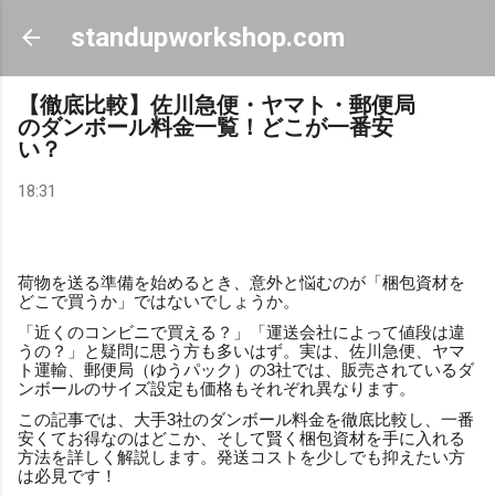
スキップしてメイン コンテンツに移動
standupworkshop.com
【徹底比較】佐川急便・ヤマト・郵便局
のダンボール料金一覧！どこが一番安
い？
18:31
荷物を送る準備を始めるとき、意外と悩むのが「梱包資材を
どこで買うか」ではないでしょうか。
「近くのコンビニで買える？」「運送会社によって値段は違
うの？」と疑問に思う方も多いはず。実は、佐川急便、ヤマ
ト運輸、郵便局（ゆうパック）の3社では、販売されているダ
ンボールのサイズ設定も価格もそれぞれ異なります。
この記事では、大手3社のダンボール料金を徹底比較し、一番
安くてお得なのはどこか、そして賢く梱包資材を手に入れる
方法を詳しく解説します。発送コストを少しでも抑えたい方
は必見です！