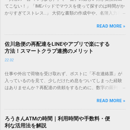
てこない！」「IMEパッドでマウスを使って探すのは時間がか
かりすぎてストレス…」 大切な書類の作成中や、名簿入力を
しているときに、お目当ての漢字がサッと出てこないと焦っ
READ MORE »
てしまいますよね。多くの人が「IMEパッド（手書き入力）」
を使いますが、実はマウスで一画ずつ書くのは非効率です
し、似た漢字が多すぎて結局見つからないことも少なくあり
佐川急便の再配達をLINEやアプリで楽にする
ません。 そこで今回は、IMEパッドを使わずに、特定のコー
方法！スマートクラブ連携のメリット
ドを打ち込むだけで一瞬で旧字や外字、特殊記号を呼び出す
22:32
「文字コード入力」のテクニックを詳しく解説します。 この
方法をマスターすれば、もう難しい漢字の入力で手を止める
仕事や外出で荷物を受け取れず、ポストに「不在連絡票」が
必要はありません。 1. なぜ「変換」しても旧字・外字が出て
入っているのを見て、少しだけため息をついてしまった経験
こないのか？ そもそも、なぜ普通の変換で出てこない漢字が
はありませんか？再配達の依頼をするために、数字の羅列を
あるのでしょうか。その理由は、パソコンが文字を認識する
電話で打ち込んだり、ドライバーさんの手を煩わせてしまう
仕組みにあります。 日本のパソコンで一般的に使われる漢字
READ MORE »
ことに申し訳なさを感じたりすることもあるかもしれませ
は、JIS規格（日本産業規格）によって「第1水準」「第2水
ん。 「もっとスムーズに、自分のタイミングで受け取りた
準」といった形で整理されています。しかし、人名や地名に
い」 「わざわざ電話をかけずに、スマホ一つで完結させた
使われる非常に古い漢字（旧字）や、特定の組織だけで作ら
ろうきんATMの時間｜利用時間や手数料・便
い」 そんな願いを叶えてくれるのが、佐川急便の会員制サー
れた「外字」は、この一般的な変換リストに含まれていない
利な活用法を解説
ビス「スマートクラブ」と、LINEや公式アプリの連携です。