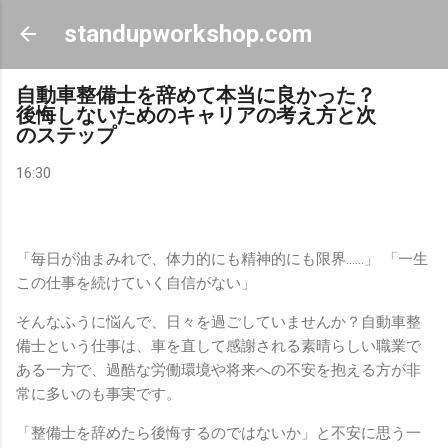
スキップしてメイン コンテンツに移動
standupworkshop.com
自動車整備士を辞めて本当に良かった？
後悔しないためのキャリアの考え方と次
のステップ
16:30
「毎日が油まみれで、体力的にも精神的にも限界……」 「一生
この仕事を続けていく自信がない」
そんなふうに悩んで、日々を過ごしていませんか？自動車整
備士という仕事は、車を直して感謝される素晴らしい職業で
ある一方で、過酷な労働環境や将来への不安を抱える方が非
常に多いのも事実です。
「整備士を辞めたら後悔するのではないか」と不安に思う一