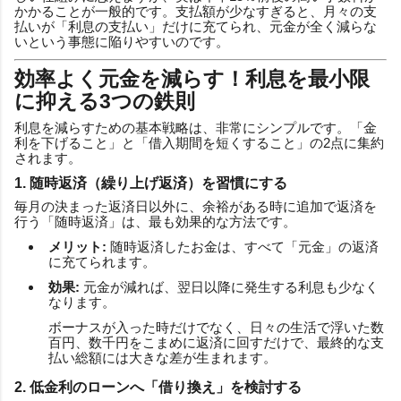
かかることが一般的です。支払額が少なすぎると、月々の支
払いが「利息の支払い」だけに充てられ、元金が全く減らな
いという事態に陥りやすいのです。
効率よく元金を減らす！利息を最小限
に抑える3つの鉄則
利息を減らすための基本戦略は、非常にシンプルです。「金
利を下げること」と「借入期間を短くすること」の2点に集約
されます。
1. 随時返済（繰り上げ返済）を習慣にする
毎月の決まった返済日以外に、余裕がある時に追加で返済を
行う「随時返済」は、最も効果的な方法です。
メリット:
随時返済したお金は、すべて「元金」の返済
に充てられます。
効果:
元金が減れば、翌日以降に発生する利息も少なく
なります。
ボーナスが入った時だけでなく、日々の生活で浮いた数
百円、数千円をこまめに返済に回すだけで、最終的な支
払い総額には大きな差が生まれます。
2. 低金利のローンへ「借り換え」を検討する