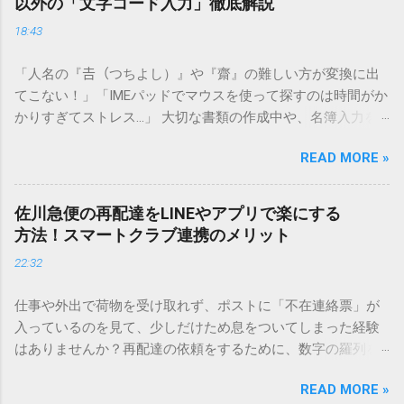
以外の「文字コード入力」徹底解説
18:43
「人名の『𠮷（つちよし）』や『齋』の難しい方が変換に出
てこない！」「IMEパッドでマウスを使って探すのは時間がか
かりすぎてストレス…」 大切な書類の作成中や、名簿入力を
しているときに、お目当ての漢字がサッと出てこないと焦っ
READ MORE »
てしまいますよね。多くの人が「IMEパッド（手書き入力）」
を使いますが、実はマウスで一画ずつ書くのは非効率です
し、似た漢字が多すぎて結局見つからないことも少なくあり
佐川急便の再配達をLINEやアプリで楽にする
ません。 そこで今回は、IMEパッドを使わずに、特定のコー
方法！スマートクラブ連携のメリット
ドを打ち込むだけで一瞬で旧字や外字、特殊記号を呼び出す
22:32
「文字コード入力」のテクニックを詳しく解説します。 この
方法をマスターすれば、もう難しい漢字の入力で手を止める
仕事や外出で荷物を受け取れず、ポストに「不在連絡票」が
必要はありません。 1. なぜ「変換」しても旧字・外字が出て
入っているのを見て、少しだけため息をついてしまった経験
こないのか？ そもそも、なぜ普通の変換で出てこない漢字が
はありませんか？再配達の依頼をするために、数字の羅列を
あるのでしょうか。その理由は、パソコンが文字を認識する
電話で打ち込んだり、ドライバーさんの手を煩わせてしまう
仕組みにあります。 日本のパソコンで一般的に使われる漢字
READ MORE »
ことに申し訳なさを感じたりすることもあるかもしれませ
は、JIS規格（日本産業規格）によって「第1水準」「第2水