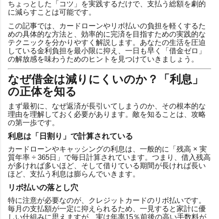
ちょっとした「コツ」を実践するだけで、支払う総額を劇的
に減らすことは可能です。
この記事では、カードローンやリボ払いの負担を軽くするた
めの具体的な方法と、効率的に完済を目指すための実践的な
テクニックを分かりやすく解説します。あなたの生活を圧迫
している金利負担を最小限に抑え、一日も早く「借金ゼロ」
の解放感を味わうためのヒントを見つけていきましょう。
なぜ借金は減りにくいのか？「利息」
の正体を知る
まず最初に、なぜ返済が長引いてしまうのか、その根本的な
理由を理解しておく必要があります。敵を知ることは、攻略
の第一歩です。
利息は「日割り」で計算されている
カードローンやキャッシングの利息は、一般的に「残高 × 実
質年率 ÷ 365日」で毎日計算されています。つまり、借入残高
が多ければ多いほど、そして借りている期間が長ければ長い
ほど、支払う利息は膨らんでいきます。
リボ払いの落とし穴
特に注意が必要なのが、クレジットカードのリボ払いです。
毎月の支払額が一定に抑えられるため、一見すると家計に優
しい仕組みに思えますが、実は年率15％前後の高い手数料が