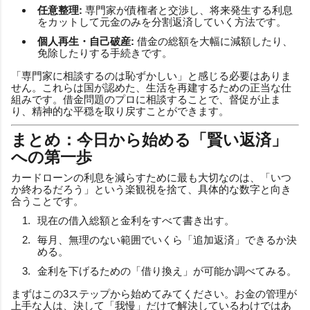
任意整理:
専門家が債権者と交渉し、将来発生する利息
をカットして元金のみを分割返済していく方法です。
個人再生・自己破産:
借金の総額を大幅に減額したり、
免除したりする手続きです。
「専門家に相談するのは恥ずかしい」と感じる必要はありま
せん。これらは国が認めた、生活を再建するための正当な仕
組みです。借金問題のプロに相談することで、督促が止ま
り、精神的な平穏を取り戻すことができます。
まとめ：今日から始める「賢い返済」
への第一歩
カードローンの利息を減らすために最も大切なのは、「いつ
か終わるだろう」という楽観視を捨て、具体的な数字と向き
合うことです。
現在の借入総額と金利をすべて書き出す。
毎月、無理のない範囲でいくら「追加返済」できるか決
める。
金利を下げるための「借り換え」が可能か調べてみる。
まずはこの3ステップから始めてみてください。お金の管理が
上手な人は、決して「我慢」だけで解決しているわけではあ