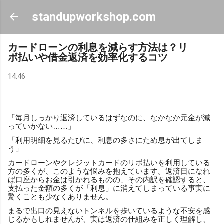
スキップしてメイン コンテンツに移動
standupworkshop.com
カードローンの利息を減らす方法は？リ
ボ払いや借金返済を効率化するコツ
14:46
「毎月しっかり返済しているはずなのに、なかなか元金が減
っていかない……」
「利用明細を見るたびに、利息の多さにため息が出てしま
う」
カードローンやクレジットカードのリボ払いを利用している
方の多くが、このような悩みを抱えています。返済日になれ
ば口座からお金は引かれるものの、その内訳を確認すると、
支払った金額の多くが「利息」に消えてしまっている事実に
驚くことも少なくありません。
まるで出口の見えないトンネルを歩いているような不安を感
じるかもしれませんが、実は返済の仕組みを正しく理解し、