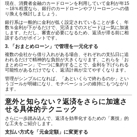
現在、消費者金融のカードローンを利用していて金利が年15
～18％程度なら、銀行のカードローンやフリーローンへの借
り換えを検討しましょう。
銀行系は一般的に金利が低く設定されていることが多く、年
数％金利が下がるだけで、完済までのスピードは一気に加速
します。ただし、審査が必要になるため、返済が滞る前に相
談するのがポイントです。
3. 「おまとめローン」で管理を一元化する
複数の会社から借り入れがある場合、それぞれの支払日に追
われるだけで精神的な負担が大きくなります。これらを「お
まとめローン」で一つに集約することで、金利を下げられる
可能性があるだけでなく、返済計画が立てやすくなります。
管理がシンプルになれば、「あといくらで終わるのか」とい
うゴールが明確になり、モチベーションの維持にもつながり
ます。
意外と知らない？返済をさらに加速さ
せる具体的テクニック
さらに一歩踏み込んで、返済を効率化するための「裏技」的
な工夫をご紹介します。
支払い方式を「元金定額」に変更する