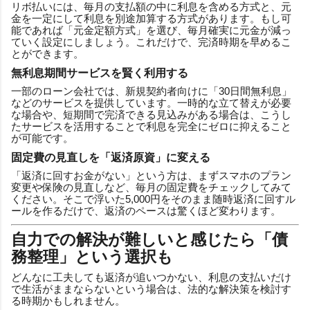
リボ払いには、毎月の支払額の中に利息を含める方式と、元
金を一定にして利息を別途加算する方式があります。もし可
能であれば「元金定額方式」を選び、毎月確実に元金が減っ
ていく設定にしましょう。これだけで、完済時期を早めるこ
とができます。
無利息期間サービスを賢く利用する
一部のローン会社では、新規契約者向けに「30日間無利息」
などのサービスを提供しています。一時的な立て替えが必要
な場合や、短期間で完済できる見込みがある場合は、こうし
たサービスを活用することで利息を完全にゼロに抑えること
が可能です。
固定費の見直しを「返済原資」に変える
「返済に回すお金がない」という方は、まずスマホのプラン
変更や保険の見直しなど、毎月の固定費をチェックしてみて
ください。そこで浮いた5,000円をそのまま随時返済に回すル
ールを作るだけで、返済のペースは驚くほど変わります。
自力での解決が難しいと感じたら「債
務整理」という選択も
どんなに工夫しても返済が追いつかない、利息の支払いだけ
で生活がままならないという場合は、法的な解決策を検討す
る時期かもしれません。