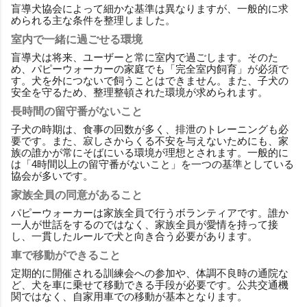
盲導犬協会によって細かな基準は異なりますが、一般的に求
められる主な条件を整理しました。
室内で一緒に過ごせる環境
盲導犬は将来、ユーザーと常に室内で過ごします。そのた
め、パピーウォーカーの家庭でも「完全室内飼育」が必須で
す。犬を外につないで飼うことはできません。また、子犬の
安全を守るため、整理整頓された環境が求められます。
長時間の留守番がないこと
子犬の時期は、食事の回数が多く、排泄のトレーニングも必
要です。また、寂しさからくる不安を与えないためにも、家
族の誰かが常にそばにいる環境が理想とされます。一般的に
は「4時間以上の留守番がないこと」を一つの基準としている
協会が多いです。
家族全員の同意があること
パピーウォーカーは家族全員で行うボランティアです。誰か
一人が世話をするのではなく、家族全員が愛情を持って接
し、一貫したルールで犬と向き合う必要があります。
車で移動ができること
定期的に開催される訓練会への参加や、体調不良時の通院な
ど、犬を車に乗せて移動できる手段が必要です。公共交通機
関ではなく、自家用車での移動が基本となります。