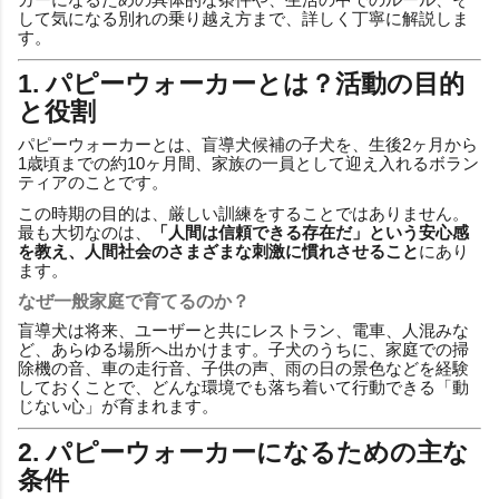
して気になる別れの乗り越え方まで、詳しく丁寧に解説しま
す。
1. パピーウォーカーとは？活動の目的
と役割
パピーウォーカーとは、盲導犬候補の子犬を、生後2ヶ月から
1歳頃までの約10ヶ月間、家族の一員として迎え入れるボラン
ティアのことです。
この時期の目的は、厳しい訓練をすることではありません。
最も大切なのは、
「人間は信頼できる存在だ」という安心感
を教え、人間社会のさまざまな刺激に慣れさせること
にあり
ます。
なぜ一般家庭で育てるのか？
盲導犬は将来、ユーザーと共にレストラン、電車、人混みな
ど、あらゆる場所へ出かけます。子犬のうちに、家庭での掃
除機の音、車の走行音、子供の声、雨の日の景色などを経験
しておくことで、どんな環境でも落ち着いて行動できる「動
じない心」が育まれます。
2. パピーウォーカーになるための主な
条件