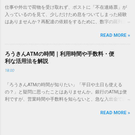
方法をマスターすれば、もう難しい漢字の入力で手を止める
仕事や外出で荷物を受け取れず、ポストに「不在連絡票」が
必要はありません。 1. なぜ「変換」しても旧字・外字が出て
入っているのを見て、少しだけため息をついてしまった経験
こないのか？ そもそも、なぜ普通の変換で出てこない漢字が
はありませんか？再配達の依頼をするために、数字の羅列を
あるのでしょうか。その理由は、パソコンが文字を認識する
電話で打ち込んだり、ドライバーさんの手を煩わせてしまう
仕組みにあります。 日本のパソコンで一般的に使われる漢字
READ MORE »
ことに申し訳なさを感じたりすることもあるかもしれませ
は、JIS規格（日本産業規格）によって「第1水準」「第2水
ん。 「もっとスムーズに、自分のタイミングで受け取りた
準」といった形で整理されています。しかし、人名や地名に
い」 「わざわざ電話をかけずに、スマホ一つで完結させた
使われる非常に古い漢字（旧字）や、特定の組織だけで作ら
ろうきんATMの時間｜利用時間や手数料・便
い」 そんな願いを叶えてくれるのが、佐川急便の会員制サー
れた「外字」は、この一般的な変換リストに含まれていない
利な活用法を解説
ビス「スマートクラブ」と、LINEや公式アプリの連携です。
ことが多いのです。 そこで登場するのが「Unicode（ユニコ
18:00
これらを活用するだけで、再配達のストレスは驚くほど軽く
ード）」や「JISコード」といった 文字コード です。パソコ
なります。この記事では、忙しい毎日をサポートする便利な
ン上のすべての文字には、いわば「住所」のような番号が割
「ろうきんATMの時間が知りたい」「平日や土日も使える
受け取り術と、連携による具体的なメリットを徹底解説しま
り振られています。変換候補に出ない文字でも、この住所
の？」と疑問に思ったことはありませんか。銀行のATMは便
す。 佐川急便の再配達が劇的に変わる「スマートクラブ」と
（コード）を直接指定すれば、確実に呼び出すことができる
利ですが、営業時間や手数料を知らないと、急な入出金で困
は？ まず押さえておきたいのが、佐川急便の個人向け無料会
のです。 2. Windows標準機能！文字コードで漢字を出す「16
ることもあります。この記事では、 ろうきん（労働金庫）の
員サービス「スマートクラブ」です。これは、荷物の配送状
進数入力」 最も汎用性が高く、特別なソフトも不要なのが
READ MORE »
ATM営業時間や利用の注意点、便利な活用法 を詳しく解説し
況をリアルタイムで管理するための基盤となるサービスで
「Unicode」を直接入力する方法です。Wordやメモ帳など、
ます。 1. ろうきんATMの基本営業時間 ろうきんATMは、利用
す。 以前はウェブサイトを開いてログインする手間がありま
多くのWindowsアプリケーションで使用できます。 具体的な
する場所によって時間が異なりますが、一般的には次の通り
したが、現在はLINEやアプリと紐付けることで、その利便性
手順（Unicode入力） 入力したい文字の「Unicode（例：