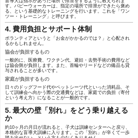
盲導犬は指示があった場所で排泄をするように教えられま
す。パピーウォーカーは、指定の場所で排泄ができたら褒め
る、という基礎的なトレーニングを行います。これを「ワン
ツー・トレーニング」と呼びます。
4. 費用負担とサポート体制
ボランティアというと「お金がかかるのでは？」と心配され
るかもしれません。
協会が負担するもの
一般的に、医療費、ワクチン代、避妊・去勢手術の費用など
は協会側が負担します。また、首輪やリードなどの備品も貸
与されることが多いです。
家庭が負担するもの
日々のドッグフード代やペットシーツ代といった消耗品、そ
して訓練会へ向かう際の交通費などは、家庭での負担（寄付
という考え方）になることが一般的です。
5. 最大の壁「別れ」をどう乗り越える
か
約10ヶ月の月日が流れると、子犬は訓練センターへと戻り、
本格的な盲導犬訓練に入ります。この「別れ」が辛くて一歩
踏み出せない、という方も少なくありません。