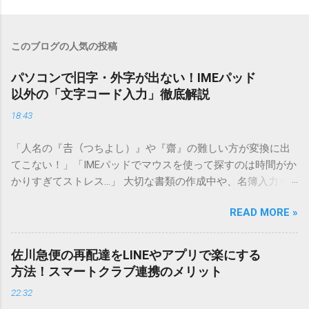
このブログの人気の投稿
パソコンで旧字・外字が出ない！IMEパッド
以外の「文字コード入力」徹底解説
18:43
「人名の『𠮷（つちよし）』や『齋』の難しい方が変換に出
てこない！」「IMEパッドでマウスを使って探すのは時間がか
かりすぎてストレス…」 大切な書類の作成中や、名簿入力を
しているときに、お目当ての漢字がサッと出てこないと焦っ
READ MORE »
てしまいますよね。多くの人が「IMEパッド（手書き入力）」
を使いますが、実はマウスで一画ずつ書くのは非効率です
し、似た漢字が多すぎて結局見つからないことも少なくあり
佐川急便の再配達をLINEやアプリで楽にする
ません。 そこで今回は、IMEパッドを使わずに、特定のコー
方法！スマートクラブ連携のメリット
ドを打ち込むだけで一瞬で旧字や外字、特殊記号を呼び出す
22:32
「文字コード入力」のテクニックを詳しく解説します。 この