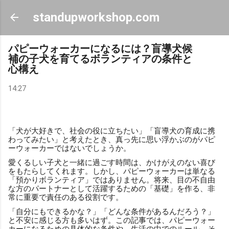
スキップしてメイン コンテンツに移動
standupworkshop.com
パピーウォーカーになるには？盲導犬候
補の子犬を育てるボランティアの条件と
心構え
14:27
「犬が大好きで、社会の役に立ちたい」「盲導犬の育成に携
わってみたい」と考えたとき、真っ先に思い浮かぶのがパピ
ーウォーカーではないでしょうか。
愛くるしい子犬と一緒に過ごす時間は、かけがえのない喜び
をもたらしてくれます。しかし、パピーウォーカーは単なる
「預かりボランティア」ではありません。将来、目の不自由
な方のパートナーとして活躍するための「基礎」を作る、非
常に重要で責任のある役割です。
「自分にもできるかな？」「どんな条件があるんだろう？」
と不安に感じる方も多いはず。この記事では、パピーウォー
カーになるための具体的な条件や、生活の中でのルール、そ