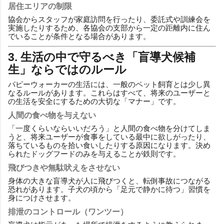
居住エリアの制限
協会からスタッフが家庭訪問を行ったり、委託式や訓練会を
実施したりするため、各協会の支部から一定の距離内に住ん
でいることが条件となる場合があります。
3. 生活の中で守るべき「盲導犬候補
生」ならではのルール
パピーウォーカーの生活には、一般のペット飼育とは少し異
なるルールがあります。これらはすべて、将来のユーザーと
の生活を安全にするための大切な「マナー」です。
人間の食べ物を与えない
「一度くらいならいいだろう」と人間の食べ物を分けてしま
うと、将来ユーザーが食事をしている最中に欲しがったり、
落ちているものを拾い食いしたりする原因になります。決め
られたドッグフードのみを与えることが鉄則です。
飛びつきや無駄吠えをさせない
身体の大きな盲導犬が人に飛びつくと、転倒事故につながる
恐れがあります。子犬の頃から「足元で静かに待つ」習慣を
身につけさせます。
排泄のコントロール（ワンツー）