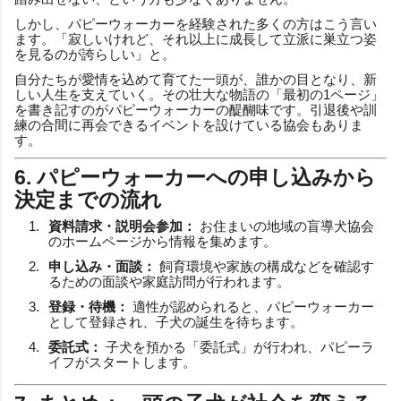
しかし、パピーウォーカーを経験された多くの方はこう言い
ます。「寂しいけれど、それ以上に成長して立派に巣立つ姿
を見るのが誇らしい」と。
自分たちが愛情を込めて育てた一頭が、誰かの目となり、新
しい人生を支えていく。その壮大な物語の「最初の1ページ」
を書き記すのがパピーウォーカーの醍醐味です。引退後や訓
練の合間に再会できるイベントを設けている協会もありま
す。
6. パピーウォーカーへの申し込みから
決定までの流れ
資料請求・説明会参加：
お住まいの地域の盲導犬協会
のホームページから情報を集めます。
申し込み・面談：
飼育環境や家族の構成などを確認す
るための面談や家庭訪問が行われます。
登録・待機：
適性が認められると、パピーウォーカー
として登録され、子犬の誕生を待ちます。
委託式：
子犬を預かる「委託式」が行われ、パピーラ
イフがスタートします。