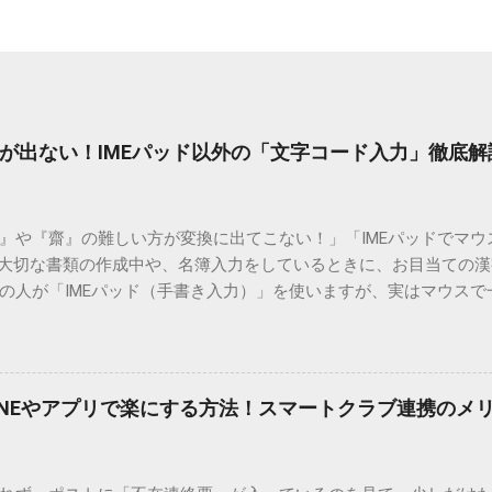
が出ない！IMEパッド以外の「文字コード入力」徹底解
）』や『齋』の難しい方が変換に出てこない！」「IMEパッドでマ
 大切な書類の作成中や、名簿入力をしているときに、お目当ての
の人が「IMEパッド（手書き入力）」を使いますが、実はマウスで
結局見つからないことも少なくありません。 そこで今回は、IME
で旧字や外字、特殊記号を呼び出す「文字コード入力」のテクニ
、もう難しい漢字の入力で手を止める必要はありません。 1. なぜ
そも、なぜ普通の変換で出てこない漢字があるのでしょうか。その
INEやアプリで楽にする方法！スマートクラブ連携のメ
。 日本のパソコンで一般的に使われる漢字は、JIS規格（日本産業
形で整理されています。しかし、人名や地名に使われる非常に古い
は、この一般的な変換リストに含まれていないことが多いのです。