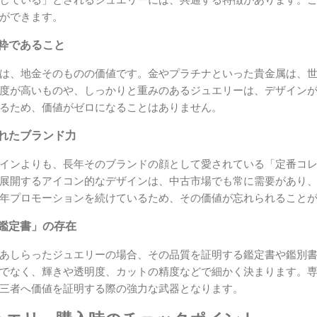
している」とされるジュエリーには、共通する特徴があります。
ができます。
純粋であること
は、地金そのものの価値です。金やプラチナといった貴金属は、
度が高いものや、しっかりと重みのあるジュエリーは、デザイン
るため、価値がゼロになることはありません。
されたブランド力
インよりも、長年そのブランドの顔として愛されている「定番コ
展開するアイコン的なデザインは、中古市場でも常に需要があり
年プロモーションを続けているため、その価値が忘れられること
「鑑定書」の存在
あしらったジュエリーの場合、その品質を証明する鑑定書や鑑別
でなく、輝きや透明度、カットの精度などで細かく決まります。
三者へ価値を証明する際の強力な武器となります。