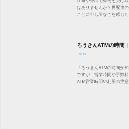
仕事や外出で荷物を受け取
「Unicode（ユニコー
はありませんか？再配達の
所」のような番号が割り振
ことに申し訳なさを感じた
び出すことができるのです。
い」 「わざわざ電話をか
ソフトも不要なのが「Uni
ビス「スマートクラブ」と
できます。 具体的な手順（U
なります。この記事では、
角」にする（※重要）。 **「
す。 佐川急便の再配達が
力した数字が、一瞬で対応する
ろうきんATMの時間
会員サービス「スマートク
です。Word上で「20BB7」
18:00
す。 以前はウェブサイト
性が飛躍的に向上していま
「ろうきんATMの時間が
じめ配達時間を変更すると
ですが、営業時間や手数料
本国内で最も利用されてい
ATM営業時間や利用の注意
します。 1. トーク画面
用する場所によって時間が異な
ます。LINE公式アカウ
日：休止（※一部店舗では
接届きます。そのまま画面
可能 です。 1-2. ローソン
時間いつでも、どこでも 
早朝や深夜、休日でも入出金
い立った瞬間に数秒で手続き
ATMや提携ATMを使う際は
時頃に伺います」というメ
低額 平日18:00〜21:0
きるため...