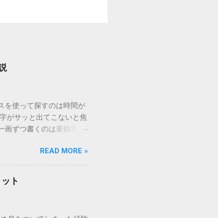
説
ウスを使って探すのは時間が
漢字がサッと出てこないと焦
一画ずつ書くのは非効率で
パッドを使わずに、特定のコ
READ MORE »
ックを詳しく解説します。
「変換」しても旧字・外字
理由は、パソコンが文字を
リット
規格）によって「第1水
漢字（旧字）や、特定の組
 そこで登場するのが