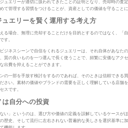
ジュエリーが適切に扱われてきたことの証明となり、売却時の査
めて管理する習慣をつけることが、資産としての価値を守ること
ジュエリーを賢く運用する考え方
える場合、無理に売却することだけを目的とするのではなく、「
です。
ビジネスシーンで自信をくれるジュエリーは、それ自体があなた
、質の良いものを一つ選んで長く使うことで、頻繁に安価なアク
な出費を抑えることができます。
ンの一部を手放す検討をするのであれば、そのときは信頼できる
ださい。素材の価値やブランドの需要を正しく理解している店舗
セスです。
ノは自分への投資
ない」というのは、選び方や価値の定義を誤解しているケースが
の歴史、そして流行に左右されない普遍的な美しさを選択基準に
て機能します。