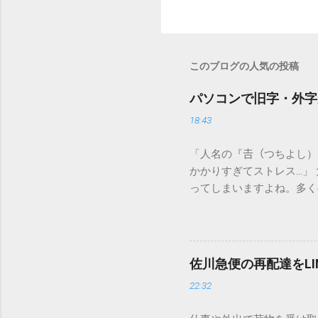
このブログの人気の投稿
パソコンで旧字・外字
18:43
「人名の『𠮷（つちよし
かかりすぎてストレス…」
ってしまいますよね。多く
すし、似た漢字が多すぎて
ードを打ち込むだけで一瞬
この方法をマスターすれば
が出てこないのか？ そも
佐川急便の再配達をL
認識する仕組みにあります
22:32
準」「第2水準」といった
織だけで作られた「外字」