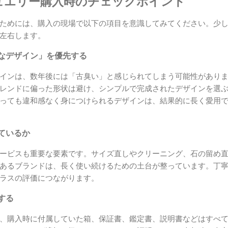
ュエリー購入時のチェックポイント
ためには、購入の現場で以下の項目を意識してみてください。少
左右します。
なデザイン」を優先する
インは、数年後には「古臭い」と感じられてしまう可能性があり
レンドに偏った形状は避け、シンプルで完成されたデザインを選
っても違和感なく身につけられるデザインは、結果的に長く愛用
ているか
ービスも重要な要素です。サイズ直しやクリーニング、石の留め
あるブランドは、長く使い続けるための土台が整っています。丁
ラスの評価につながります。
する
、購入時に付属していた箱、保証書、鑑定書、説明書などはすべ