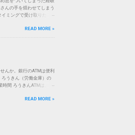
ため息をついてしまった経験
ての文字には、いわば「住
ーさんの手を煩わせてしまう
を直接指定すれば、確実に呼
タイミングで受け取りた
」 最も汎用性が高く、特別な
が、佐川急便の会員制サー
owsアプリケーションで使用
READ MORE »
達のストレスは驚くほど軽く
を把握する。 入力モードを「半
的なメリットを徹底解説しま
がら[X]キー**を押す。 入
、佐川急便の個人向け無料
oft Wordで非常に強力
ための基盤となるサービスで
紐付けることで、その利便
届き、不在になる前にあらか
せんか。銀行のATMは便利
」とおさらばできる理由 日
 ろうきん（労働金庫）の
、荷物の受け取り体験が一変
業時間 ろうきんATMは、利
手間すら、過去のものになり
0〜17:00 土曜・日曜・祝
や不在通知がトーク画面に直
READ MORE »
利用でき、 窓口での対応も
依頼できます。 2. 24
0〜23:00 提携ATMでは、
も、通勤電車の中でも、思
手数料と注意点 ろうきん
物が届く前に「○月○日の○
〜18:00：手数料無料または
、届く前に受取時間を変更で
）：提携ATMは利用できない場