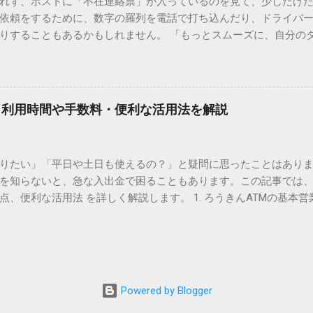
れず、ポストに「不在連絡票」が入っているのを見て、少しだけ
ド）」や「JISコード」といった 文字コード です。パソコン上のすべ
依頼をするために、数字の羅列を電話で打ち込んだり、ドライバ
られています。変換候補に出ない文字でも、この住所（コード）
りすることもあるかもしれません。 「もっとスムーズに、自分の
 2. Windows標準機能！文字コードで漢字を出す「16進数入力
けずに、スマホ一つで完結させたい」 そんな願いを叶えてくれるの
code」を直接入力する方法です。Wordやメモ帳など、多くのWind
、LINEや公式アプリの連携です。これらを活用するだけで、再配
nicode入力） 入力したい文字の「Unicode（例：20BB7）」
忙しい毎日をサポートする便利な受け取り術と、連携による具体
20BB7」**と入力する。 直後にキーボードの**[Alt]キーを押しな
劇的に変わる「スマートクラブ」とは？ まず押さえておきたいのが
漢字（例：𠮷）に変換されます。 注記： この方法は、特にMicros
｜利用時間や手数料・便利な活用法を解説
ラブ」です。これは、荷物の配送状況をリアルタイムで管理する
と打ってA...
を開いてログインする手間がありましたが、現在はLINEやアプリと
す。登録を済ませておくだけで、荷物が発送された瞬間に通知が
知りたい」「平日や土日も使えるの？」と疑問に思ったことはありま
いった先回りの対応が可能になります。 LINE連携で「不在連絡票
を知らないと、急な入出金で困ることもあります。この記事では、
るコミュニケーションアプリ「LINE」を佐川急便と連携させると
点、便利な活用法 を詳しく解説します。 1. ろうきんATMの基本営
からワンタップで依頼 不在連絡票に記載されたQRコードを読み取る
りますが、一般的には次の通りです。 1-1. 店舗内ATM 平日：9:0
ントを友だち追加し、スマートクラブのIDを連携させると、配送予定
土曜日のみ利用可能） 店舗内ATMは、銀行窓口と同じ営業時間で
上のボタンをタップするだけで、希望の日時や場所を指定して再配達を
・セブン銀行など提携ATM 平日：7:00〜23:00 土曜・日曜・祝日：7:0
電話受付の時間制限を気にする必要はありません。深夜でも早朝で
が可能 です。ただし、手数料が別途かかる場合があります。 2. 
が完了します。 3. お届け予定通知による「未然の不在」防止 荷
、 時間帯によって手数料が異なる 点に注意が必要です。 平日8:45
ッセージが届きます。その時間に急な予定が入ってしまった場合
Powered by Blogger
0／土日祝日：110〜330円程度の手数料が発生 深夜（21:00〜翌7:00