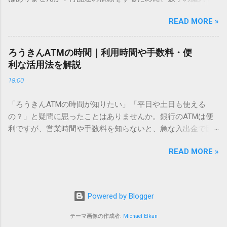
あるのでしょうか。その理由は、パソコンが文字を認識する
電話で打ち込んだり、ドライバーさんの手を煩わせてしまう
仕組みにあります。 日本のパソコンで一般的に使われる漢字
READ MORE »
ことに申し訳なさを感じたりすることもあるかもしれませ
は、JIS規格（日本産業規格）によって「第1水準」「第2水
ん。 「もっとスムーズに、自分のタイミングで受け取りた
準」といった形で整理されています。しかし、人名や地名に
い」 「わざわざ電話をかけずに、スマホ一つで完結させた
使われる非常に古い漢字（旧字）や、特定の組織だけで作ら
ろうきんATMの時間｜利用時間や手数料・便
い」 そんな願いを叶えてくれるのが、佐川急便の会員制サー
れた「外字」は、この一般的な変換リストに含まれていない
利な活用法を解説
ビス「スマートクラブ」と、LINEや公式アプリの連携です。
ことが多いのです。 そこで登場するのが「Unicode（ユニコ
18:00
これらを活用するだけで、再配達のストレスは驚くほど軽く
ード）」や「JISコード」といった 文字コード です。パソコ
なります。この記事では、忙しい毎日をサポートする便利な
ン上のすべての文字には、いわば「住所」のような番号が割
「ろうきんATMの時間が知りたい」「平日や土日も使える
受け取り術と、連携による具体的なメリットを徹底解説しま
り振られています。変換候補に出ない文字でも、この住所
の？」と疑問に思ったことはありませんか。銀行のATMは便
す。 佐川急便の再配達が劇的に変わる「スマートクラブ」と
（コード）を直接指定すれば、確実に呼び出すことができる
利ですが、営業時間や手数料を知らないと、急な入出金で困
は？ まず押さえておきたいのが、佐川急便の個人向け無料会
のです。 2. Windows標準機能！文字コードで漢字を出す「16
ることもあります。この記事では、 ろうきん（労働金庫）の
員サービス「スマートクラブ」です。これは、荷物の配送状
進数入力」 最も汎用性が高く、特別なソフトも不要なのが
READ MORE »
ATM営業時間や利用の注意点、便利な活用法 を詳しく解説し
況をリアルタイムで管理するための基盤となるサービスで
「Unicode」を直接入力する方法です。Wordやメモ帳など、
ます。 1. ろうきんATMの基本営業時間 ろうきんATMは、利用
す。 以前はウェブサイトを開いてログインする手間がありま
多くのWindowsアプリケーションで使用できます。 具体的な
する場所によって時間が異なりますが、一般的には次の通り
したが、現在はLINEやアプリと紐付けることで、その利便性
手順（Unicode入力） 入力したい文字の「Unicode（例：
です。 1-1. 店舗内ATM 平日：9:00〜17:00 土曜・日曜・祝
が飛躍的に向上しています。登録を済ませておくだけで、荷
Powered by Blogger
20BB7）」を把握する。 入力モードを「半角」にする（※重
日：休止（※一部店舗では土曜日のみ利用可能） 店舗内ATM
物が発送された瞬間に通知が届き、不在になる前にあらかじ
要）。 **「20BB7」**と入力する。 直後にキーボードの**
は、銀行窓口と同じ営業時間で利用でき、 窓口での対応も可
テーマ画像の作成者:
Michael Elkan
め配達時間を変更するといった先回りの対応が可能になりま
[Alt]キーを押しながら[X]キー**を押す。 入力した数字が、一
能 です。 1-2. ローソン・セブン銀行など提携ATM 平日：