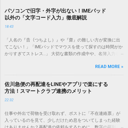
パソコンで旧字・外字が出ない！IMEパッド
以外の「文字コード入力」徹底解説
18:43
「人名の『𠮷（つちよし）』や『齋』の難しい方が変換に出
てこない！」「IMEパッドでマウスを使って探すのは時間がか
かりすぎてストレス…」 大切な書類の作成中や、名簿入力を
しているときに、お目当ての漢字がサッと出てこないと焦っ
READ MORE »
てしまいますよね。多くの人が「IMEパッド（手書き入力）」
を使いますが、実はマウスで一画ずつ書くのは非効率です
し、似た漢字が多すぎて結局見つからないことも少なくあり
佐川急便の再配達をLINEやアプリで楽にする
ません。 そこで今回は、IMEパッドを使わずに、特定のコー
方法！スマートクラブ連携のメリット
ドを打ち込むだけで一瞬で旧字や外字、特殊記号を呼び出す
22:32
「文字コード入力」のテクニックを詳しく解説します。 この
方法をマスターすれば、もう難しい漢字の入力で手を止める
仕事や外出で荷物を受け取れず、ポストに「不在連絡票」が
必要はありません。 1. なぜ「変換」しても旧字・外字が出て
入っているのを見て、少しだけため息をついてしまった経験
こないのか？ そもそも、なぜ普通の変換で出てこない漢字が
はありませんか？再配達の依頼をするために、数字の羅列を