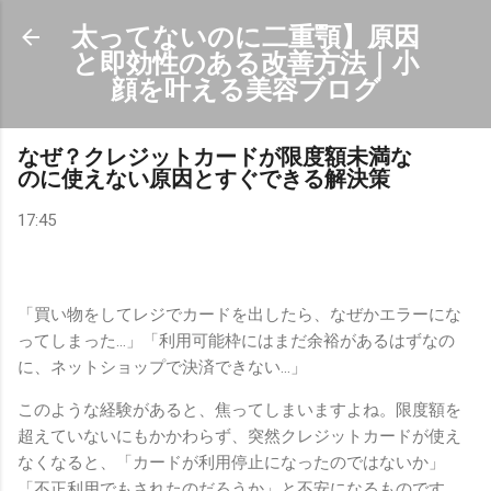
スキップしてメイン コンテンツに移動
太ってないのに二重顎】原因
と即効性のある改善方法｜小
顔を叶える美容ブログ
なぜ？クレジットカードが限度額未満な
のに使えない原因とすぐできる解決策
17:45
「買い物をしてレジでカードを出したら、なぜかエラーにな
ってしまった…」「利用可能枠にはまだ余裕があるはずなの
に、ネットショップで決済できない…」
このような経験があると、焦ってしまいますよね。限度額を
超えていないにもかかわらず、突然クレジットカードが使え
なくなると、「カードが利用停止になったのではないか」
「不正利用でもされたのだろうか」と不安になるものです。