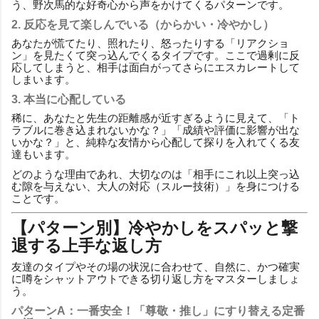
う、野次馬的な好奇心から声をかけてくるパターンです。
2. 反応を見て楽しんでいる（からかい・冷やかし）
あなたが慌てたり、照れたり、怒ったりする「リアクショ
ン」を見たくて突っ込んでくるタイプです。ここで過剰に反
応してしまうと、相手は面白がってさらにエスカレートして
しまいます。
3. 本当に心配している
稀に、あなたと先生の距離感が近すぎるように見えて、「ト
ラブルに巻き込まれないかな？」「成績や評価に影響が出な
いかな？」と、純粋な友情から心配して探りを入れてくる友
達もいます。
どのような理由であれ、大切なのは「相手にこれ以上突っ込
む隙を与えない、大人の対応（スルー技術）」を身につける
ことです。
【パターン別】冷やかしをスパッと撃
退する上手な返し方
友達のタイプやその場の状況に合わせて、自然に、かつ確実
に噂をシャットアウトできる切り返し方をマスターしましょ
う。
パターンA：一番安全！「尊敬・推し」にすり替える定番