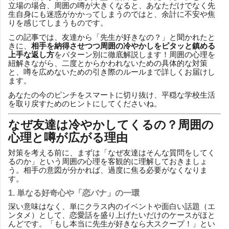
立場の場合、周囲の噂が大きくなると、あなただけでなく先
生自身にも迷惑がかかってしまうのではと、余計に不安や焦
りを感じてしまうものです。
この記事では、友達から「先生が好きなの？」と聞かれたと
きに、
相手を納得させつつ周囲の冷やかしをピタッと鎮める
上手な返し方
をパターン別に徹底解説します！周囲の心理を
紐解きながら、二度とからかわれないための具体的な対策
と、噂を広めないための引き際のルールまで詳しくお届けし
ます。
あなたの今のピンチをスマートに切り抜け、平穏な学校生活
を取り戻すためのヒントにしてくださいね。
なぜ友達は冷やかしてくるの？周囲の
心理と噂が広がる理由
対策を考える前に、まずは「なぜ友達はそんな質問をしてく
るのか」という周囲の心理を客観的に理解しておきましょ
う。相手の意図が分かれば、過度に焦る必要がなくなりま
す。
1. 単なる好奇心や「恋バナ」の一環
深い意味はなく、単にクラス内のイベントや面白い話題（エ
ンタメ）として、恋愛話を盛り上げたいだけのケースがほと
んどです。「もし本当に先生が好きなら大スクープ！」とい