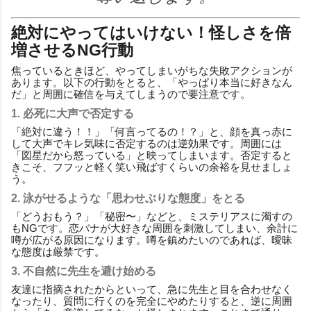
絶対にやってはいけない！怪しさを倍
増させるNG行動
焦っているときほど、やってしまいがちな失敗アクションが
あります。以下の行動をとると、「やっぱり本当に好きなん
だ」と周囲に確信を与えてしまうので要注意です。
1. 必死に大声で否定する
「絶対に違う！！」「何言ってるの！？」と、顔を真っ赤に
して大声でキレ気味に否定するのは逆効果です。周囲には
「図星だから怒っている」と映ってしまいます。否定すると
きこそ、フフッと軽く笑い飛ばすくらいの余裕を見せましょ
う。
2. 泳がせるような「思わせぶりな態度」をとる
「どうおもう？」「秘密〜」などと、ミステリアスに濁すの
もNGです。恋バナが大好きな周囲を刺激してしまい、余計に
噂が広がる原因になります。噂を鎮めたいのであれば、曖昧
な態度は厳禁です。
3. 不自然に先生を避け始める
友達に指摘されたからといって、急に先生と目を合わせなく
なったり、質問に行くのを完全にやめたりすると、逆に周囲