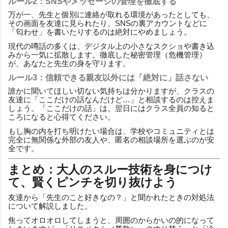
ルール2：SNSやメッセージの管理を徹底する
万が一、先生と個別に連絡が取れる環境があったとしても、
その画面を友達に見られたり、SNSの裏アカウントなどに
「匂わせ」を書いたりするのは絶対にやめましょう。
現代の噂話の多くは、デジタル上の小さなスクショや書き込
みから一気に拡散します。徹底した秘密管理（危機管理）
が、あなたと先生の身を守ります。
ルール3：信頼できる親友以外には「絶対に」話さない
誰かに聞いてほしい切ない気持ちは分かりますが、クラスの
友達に「ここだけの話なんだけど…」と相談するのは控えま
しょう。「ここだけの話」は、翌日にはクラス全員の知ると
ころになると心得てください。
もし胸の内を打ち明けたい場合は、学校やコミュニティとは
完全に無関係な外部の友人や、匿名の相談場所を選ぶのが安
全です。
まとめ：大人のスルー技術を身につけ
て、賢くピンチを切り抜けよう
友達から「先生のこと好きなの？」と聞かれたときの対処法
について解説しました。
焦ってオロオロしてしまうと、周囲のからかいの的になって