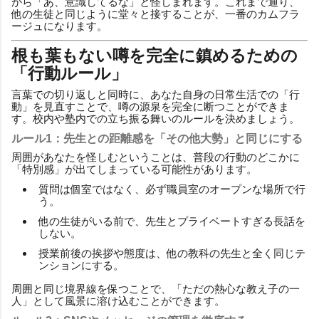
から「あ、意識してるな」と怪しまれます。これまで通り、
他の生徒と同じように堂々と接することが、一番のカムフラ
ージュになります。
根も葉もない噂を完全に鎮めるための
「行動ルール」
言葉での切り返しと同時に、あなた自身の日常生活での「行
動」を見直すことで、噂の源泉を完全に断つことができま
す。校内や塾内での立ち振る舞いのルールを決めましょう。
ルール1：先生との距離感を「その他大勢」と同じにする
周囲があなたを怪しむということは、普段の行動のどこかに
「特別感」が出てしまっている可能性があります。
質問は個室ではなく、必ず職員室のオープンな場所で行
う。
他の生徒がいる前で、先生とプライベートすぎる長話を
しない。
授業前後の挨拶や態度は、他の教科の先生と全く同じテ
ンションにする。
周囲と同じ境界線を保つことで、「ただの熱心な教え子の一
人」として風景に溶け込むことができます。