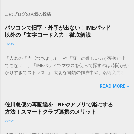
このブログの人気の投稿
パソコンで旧字・外字が出ない！IMEパッド
以外の「文字コード入力」徹底解説
18:43
「人名の『𠮷（つちよし）』や『齋』の難しい方が変換に出
てこない！」「IMEパッドでマウスを使って探すのは時間がか
かりすぎてストレス…」 大切な書類の作成中や、名簿入力を
しているときに、お目当ての漢字がサッと出てこないと焦っ
READ MORE »
てしまいますよね。多くの人が「IMEパッド（手書き入力）」
を使いますが、実はマウスで一画ずつ書くのは非効率です
し、似た漢字が多すぎて結局見つからないことも少なくあり
佐川急便の再配達をLINEやアプリで楽にする
ません。 そこで今回は、IMEパッドを使わずに、特定のコー
方法！スマートクラブ連携のメリット
ドを打ち込むだけで一瞬で旧字や外字、特殊記号を呼び出す
22:32
「文字コード入力」のテクニックを詳しく解説します。 この
方法をマスターすれば、もう難しい漢字の入力で手を止める