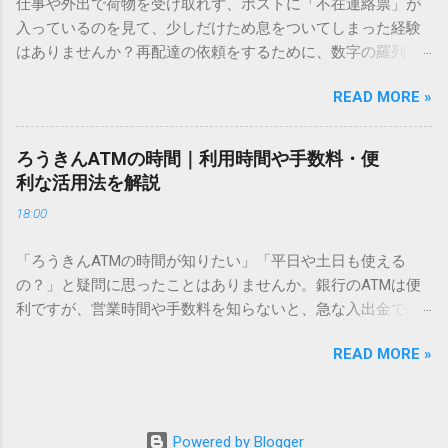
仕事や外出で荷物を受け取れず、ポストに「不在連絡票」が
必要はありません。 1. なぜ「変換」しても旧字・外字が出て
入っているのを見て、少しだけため息をついてしまった経験
こないのか？ そもそも、なぜ普通の変換で出てこない漢字が
はありませんか？再配達の依頼をするために、数字の羅列を
あるのでしょうか。その理由は、パソコンが文字を認識する
電話で打ち込んだり、ドライバーさんの手を煩わせてしまう
仕組みにあります。 日本のパソコンで一般的に使われる漢字
READ MORE »
ことに申し訳なさを感じたりすることもあるかもしれませ
は、JIS規格（日本産業規格）によって「第1水準」「第2水
ん。 「もっとスムーズに、自分のタイミングで受け取りた
準」といった形で整理されています。しかし、人名や地名に
い」 「わざわざ電話をかけずに、スマホ一つで完結させた
使われる非常に古い漢字（旧字）や、特定の組織だけで作ら
ろうきんATMの時間｜利用時間や手数料・便
い」 そんな願いを叶えてくれるのが、佐川急便の会員制サー
れた「外字」は、この一般的な変換リストに含まれていない
利な活用法を解説
ビス「スマートクラブ」と、LINEや公式アプリの連携です。
ことが多いのです。 そこで登場するのが「Unicode（ユニコ
18:00
これらを活用するだけで、再配達のストレスは驚くほど軽く
ード）」や「JISコード」といった 文字コード です。パソコ
なります。この記事では、忙しい毎日をサポートする便利な
ン上のすべての文字には、いわば「住所」のような番号が割
「ろうきんATMの時間が知りたい」「平日や土日も使える
受け取り術と、連携による具体的なメリットを徹底解説しま
り振られています。変換候補に出ない文字でも、この住所
の？」と疑問に思ったことはありませんか。銀行のATMは便
す。 佐川急便の再配達が劇的に変わる「スマートクラブ」と
（コード）を直接指定すれば、確実に呼び出すことができる
利ですが、営業時間や手数料を知らないと、急な入出金で困
は？ まず押さえておきたいのが、佐川急便の個人向け無料会
のです。 2. Windows標準機能！文字コードで漢字を出す「16
ることもあります。この記事では、 ろうきん（労働金庫）の
員サービス「スマートクラブ」です。これは、荷物の配送状
進数入力」 最も汎用性が高く、特別なソフトも不要なのが
READ MORE »
ATM営業時間や利用の注意点、便利な活用法 を詳しく解説し
況をリアルタイムで管理するための基盤となるサービスで
「Unicode」を直接入力する方法です。Wordやメモ帳など、
ます。 1. ろうきんATMの基本営業時間 ろうきんATMは、利用
す。 以前はウェブサイトを開いてログインする手間がありま
多くのWindowsアプリケーションで使用できます。 具体的な
する場所によって時間が異なりますが、一般的には次の通り
したが、現在はLINEやアプリと紐付けることで、その利便性
手順（Unicode入力） 入力したい文字の「Unicode（例：
です。 1-1. 店舗内ATM 平日：9:00〜17:00 土曜・日曜・祝
が飛躍的に向上しています。登録を済ませておくだけで、荷
Powered by Blogger
20BB7）」を把握する。 入力モードを「半角」にする（※重