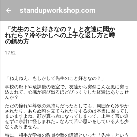
スキップしてメイン コンテンツに移動
standupworkshop.com
「先生のこと好きなの？」と友達に聞か
れたら？冷やかしへの上手な返し方と噂
の鎮め方
17:52
「ねえねえ、もしかして先生のこと好きなの？」
学校の廊下や放課後の教室で、友達から突然こんな風に突っ
込まれて、心臓が飛び出るほどびっくりした経験はありませ
んか？
ただの憧れや尊敬の気持ちだったとしても、周囲から冷やか
されたり、あらぬ噂を立てられたりするのは本当に困ってし
まいますよね。顔が真っ赤になってしまって、上手く言い返
せずに余計に怪しまれた…なんて苦い思いをしている人も少
なくありません。
特に、相手が学校の教員や塾の講師といった「先生」という