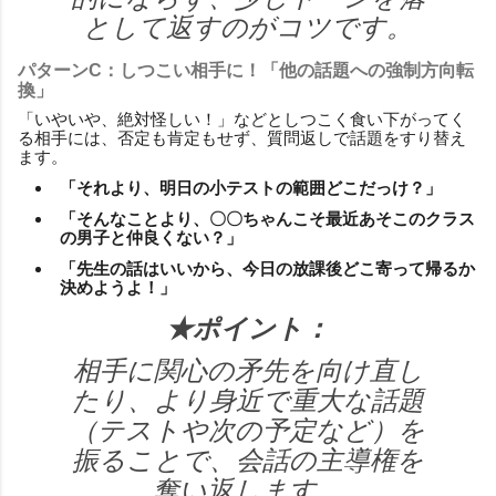
として返すのがコツです。
パターンC：しつこい相手に！「他の話題への強制方向転
換」
「いやいや、絶対怪しい！」などとしつこく食い下がってく
る相手には、否定も肯定もせず、質問返しで話題をすり替え
ます。
「それより、明日の小テストの範囲どこだっけ？」
「そんなことより、〇〇ちゃんこそ最近あそこのクラス
の男子と仲良くない？」
「先生の話はいいから、今日の放課後どこ寄って帰るか
決めようよ！」
★ポイント：
相手に関心の矛先を向け直し
たり、より身近で重大な話題
（テストや次の予定など）を
振ることで、会話の主導権を
奪い返します。