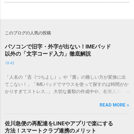
このブログの人気の投稿
パソコンで旧字・外字が出ない！IMEパッド
以外の「文字コード入力」徹底解説
18:43
「人名の『𠮷（つちよし）』や『齋』の難しい方が変換に出
てこない！」「IMEパッドでマウスを使って探すのは時間がか
かりすぎてストレス…」 大切な書類の作成中や、名簿入力を
しているときに、お目当ての漢字がサッと出てこないと焦っ
READ MORE »
てしまいますよね。多くの人が「IMEパッド（手書き入力）」
を使いますが、実はマウスで一画ずつ書くのは非効率です
し、似た漢字が多すぎて結局見つからないことも少なくあり
佐川急便の再配達をLINEやアプリで楽にする
ません。 そこで今回は、IMEパッドを使わずに、特定のコー
方法！スマートクラブ連携のメリット