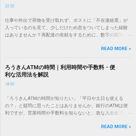
ドを打ち込むだけで一瞬で旧字や外字、特殊記号を呼び出す
22:32
「文字コード入力」のテクニックを詳しく解説します。 この
方法をマスターすれば、もう難しい漢字の入力で手を止める
仕事や外出で荷物を受け取れず、ポストに「不在連絡票」が
必要はありません。 1. なぜ「変換」しても旧字・外字が出て
入っているのを見て、少しだけため息をついてしまった経験
こないのか？ そもそも、なぜ普通の変換で出てこない漢字が
はありませんか？再配達の依頼をするために、数字の羅列を
あるのでしょうか。その理由は、パソコンが文字を認識する
電話で打ち込んだり、ドライバーさんの手を煩わせてしまう
仕組みにあります。 日本のパソコンで一般的に使われる漢字
READ MORE »
ことに申し訳なさを感じたりすることもあるかもしれませ
は、JIS規格（日本産業規格）によって「第1水準」「第2水
ん。 「もっとスムーズに、自分のタイミングで受け取りた
準」といった形で整理されています。しかし、人名や地名に
い」 「わざわざ電話をかけずに、スマホ一つで完結させた
使われる非常に古い漢字（旧字）や、特定の組織だけで作ら
ろうきんATMの時間｜利用時間や手数料・便
い」 そんな願いを叶えてくれるのが、佐川急便の会員制サー
れた「外字」は、この一般的な変換リストに含まれていない
利な活用法を解説
ビス「スマートクラブ」と、LINEや公式アプリの連携です。
ことが多いのです。 そこで登場するのが「Unicode（ユニコ
18:00
これらを活用するだけで、再配達のストレスは驚くほど軽く
ード）」や「JISコード」といった 文字コード です。パソコ
なります。この記事では、忙しい毎日をサポートする便利な
ン上のすべての文字には、いわば「住所」のような番号が割
「ろうきんATMの時間が知りたい」「平日や土日も使える
受け取り術と、連携による具体的なメリットを徹底解説しま
り振られています。変換候補に出ない文字でも、この住所
の？」と疑問に思ったことはありませんか。銀行のATMは便
す。 佐川急便の再配達が劇的に変わる「スマートクラブ」と
（コード）を直接指定すれば、確実に呼び出すことができる
利ですが、営業時間や手数料を知らないと、急な入出金で困
は？ まず押さえておきたいのが、佐川急便の個人向け無料会
のです。 2. Windows標準機能！文字コードで漢字を出す「16
ることもあります。この記事では、 ろうきん（労働金庫）の
員サービス「スマートクラブ」です。これは、荷物の配送状
進数入力」 最も汎用性が高く、特別なソフトも不要なのが
READ MORE »
ATM営業時間や利用の注意点、便利な活用法 を詳しく解説し
況をリアルタイムで管理するための基盤となるサービスで
「Unicode」を直接入力する方法です。Wordやメモ帳など、
ます。 1. ろうきんATMの基本営業時間 ろうきんATMは、利用