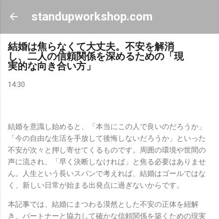
スキップしてメイン コンテンツに移動
standupworkshop.com
結婚は焦らなくて大丈夫。不安を解消
し、二人の信頼関係を深めるための「現
実的な向き合い方」
14:30
結婚を意識し始めると、「本当にこの人で良いのだろうか」
「今の自由な生活を手放して後悔しないだろうか」といった
不安が次々と押し寄せてくるものです。周囲の環境や世間の
声に流され、「早く決断しなければ」と焦る必要はありませ
ん。人生という長いスパンで考えれば、結婚はゴールではな
く、新しい日常が始まる出発点に過ぎないからです。
本記事では、結婚にまつわる漠然とした不安の正体を紐解
き、パートナーと協力して確かな信頼関係を築くための現実