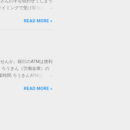
ーさんの手を煩わせてしまう
を直接指定すれば、確実に呼
タイミングで受け取りた
」 最も汎用性が高く、特別な
が、佐川急便の会員制サー
owsアプリケーションで使用
READ MORE »
達のストレスは驚くほど軽く
を把握する。 入力モードを「半
的なメリットを徹底解説しま
がら[X]キー**を押す。 入
、佐川急便の個人向け無料
oft Wordで非常に強力
ための基盤となるサービスで
紐付けることで、その利便
届き、不在になる前にあらか
せんか。銀行のATMは便利
」とおさらばできる理由 日
 ろうきん（労働金庫）の
、荷物の受け取り体験が一変
業時間 ろうきんATMは、利
手間すら、過去のものになり
0〜17:00 土曜・日曜・祝
や不在通知がトーク画面に直
READ MORE »
利用でき、 窓口での対応も
依頼できます。 2. 24
0〜23:00 提携ATMでは、
も、通勤電車の中でも、思
手数料と注意点 ろうきん
物が届く前に「○月○日の○
〜18:00：手数料無料または
、届く前に受取時間を変更で
）：提携ATMは利用できない場
 3-1. 入出金のスケジュ