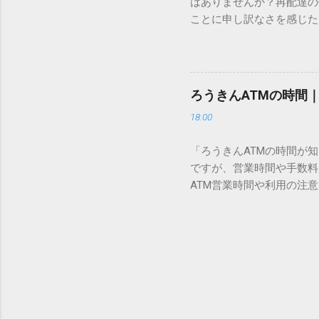
はありませんか？再配達の
所」のような番号が割り振
ことに申し訳なさを感じた
び出すことができるのです。
い」 「わざわざ電話をか
ソフトも不要なのが「Uni
ビス「スマートクラブ」と
できます。 具体的な手順（U
なります。この記事では、
角」にする（※重要）。 **「
す。 佐川急便の再配達が
力した数字が、一瞬で対応する
ろうきんATMの時間
会員サービス「スマートク
です。Word上で「20BB7」
18:00
す。 以前はウェブサイト
性が飛躍的に向上していま
「ろうきんATMの時間が
じめ配達時間を変更すると
ですが、営業時間や手数料
本国内で最も利用されてい
ATM営業時間や利用の注意
します。 1. トーク画面
用する場所によって時間が異な
ます。LINE公式アカウ
日：休止（※一部店舗では
接届きます。そのまま画面
可能 です。 1-2. ローソン
時間いつでも、どこでも 
早朝や深夜、休日でも入出金
い立った瞬間に数秒で手続き
ATMや提携ATMを使う際は
時頃に伺います」というメ
低額 平日18:00〜21:0
きるため...
合も 手数料を節約するには、