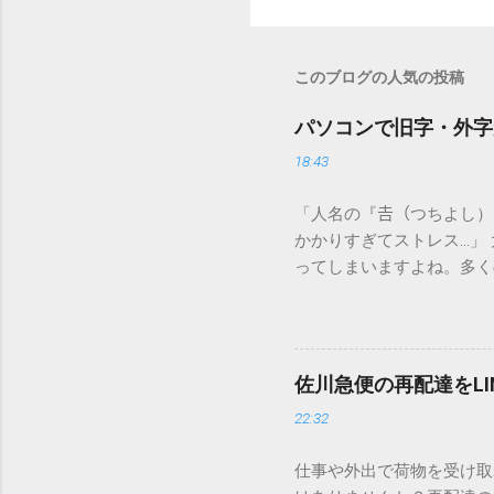
このブログの人気の投稿
パソコンで旧字・外字
18:43
「人名の『𠮷（つちよし
かかりすぎてストレス…」
ってしまいますよね。多く
すし、似た漢字が多すぎて
ードを打ち込むだけで一瞬
この方法をマスターすれば
が出てこないのか？ そも
佐川急便の再配達をL
認識する仕組みにあります
22:32
準」「第2水準」といった
織だけで作られた「外字」
仕事や外出で荷物を受け取
「Unicode（ユニコー