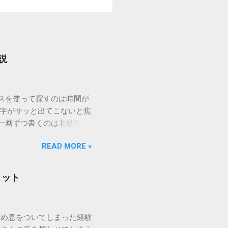
説
ウスを使って探すのは時間が
漢字がサッと出てこないと焦
一画ずつ書くのは非効率で
パッドを使わずに、特定のコ
READ MORE »
ックを詳しく解説します。
「変換」しても旧字・外字
理由は、パソコンが文字を
リット
規格）によって「第1水
漢字（旧字）や、特定の組
 そこで登場するのが
ため息をついてしまった経験
ての文字には、いわば「住