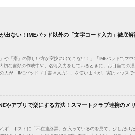
が出ない！IMEパッド以外の「文字コード入力」徹底解
）』や『齋』の難しい方が変換に出てこない！」「IMEパッドでマ
 大切な書類の作成中や、名簿入力をしているときに、お目当ての
の人が「IMEパッド（手書き入力）」を使いますが、実はマウスで
結局見つからないことも少なくありません。 そこで今回は、IME
で旧字や外字、特殊記号を呼び出す「文字コード入力」のテクニ
、もう難しい漢字の入力で手を止める必要はありません。 1. なぜ
そも、なぜ普通の変換で出てこない漢字があるのでしょうか。その
INEやアプリで楽にする方法！スマートクラブ連携のメ
。 日本のパソコンで一般的に使われる漢字は、JIS規格（日本産業
形で整理されています。しかし、人名や地名に使われる非常に古い
は、この一般的な変換リストに含まれていないことが多いのです。
れず、ポストに「不在連絡票」が入っているのを見て、少しだけ
ド）」や「JISコード」といった 文字コード です。パソコン上のすべ