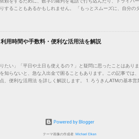
依頼をするために、数字の羅列を電話で打ち込んだり、ドライバ
られています。変換候補に出ない文字でも、この住所（コード）
りすることもあるかもしれません。 「もっとスムーズに、自分の
 2. Windows標準機能！文字コードで漢字を出す「16進数入力
けずに、スマホ一つで完結させたい」 そんな願いを叶えてくれるの
code」を直接入力する方法です。Wordやメモ帳など、多くのWind
、LINEや公式アプリの連携です。これらを活用するだけで、再配
nicode入力） 入力したい文字の「Unicode（例：20BB7）」
忙しい毎日をサポートする便利な受け取り術と、連携による具体
20BB7」**と入力する。 直後にキーボードの**[Alt]キーを押しな
劇的に変わる「スマートクラブ」とは？ まず押さえておきたいのが
漢字（例：𠮷）に変換されます。 注記： この方法は、特にMicros
｜利用時間や手数料・便利な活用法を解説
ラブ」です。これは、荷物の配送状況をリアルタイムで管理する
と打ってA...
を開いてログインする手間がありましたが、現在はLINEやアプリと
す。登録を済ませておくだけで、荷物が発送された瞬間に通知が
知りたい」「平日や土日も使えるの？」と疑問に思ったことはありま
いった先回りの対応が可能になります。 LINE連携で「不在連絡票
を知らないと、急な入出金で困ることもあります。この記事では、
るコミュニケーションアプリ「LINE」を佐川急便と連携させると
点、便利な活用法 を詳しく解説します。 1. ろうきんATMの基本営
からワンタップで依頼 不在連絡票に記載されたQRコードを読み取る
りますが、一般的には次の通りです。 1-1. 店舗内ATM 平日：9:0
ントを友だち追加し、スマートクラブのIDを連携させると、配送予定
土曜日のみ利用可能） 店舗内ATMは、銀行窓口と同じ営業時間で
上のボタンをタップするだけで、希望の日時や場所を指定して再配達を
・セブン銀行など提携ATM 平日：7:00〜23:00 土曜・日曜・祝日：7:0
電話受付の時間制限を気にする必要はありません。深夜でも早朝で
が可能 です。ただし、手数料が別途かかる場合があります。 2. 
が完了します。 3. お届け予定通知による「未然の不在」防止 荷
、 時間帯によって手数料が異なる 点に注意が必要です。 平日8:45
ッセージが届きます。その時間に急な予定が入ってしまった場合
Powered by Blogger
0／土日祝日：110〜330円程度の手数料が発生 深夜（21:00〜翌7:00
 平日昼間の利用が最もお得 です。 3. ろうきんATMの便利な活用法
テーマ画像の作成者:
Michael Elkan