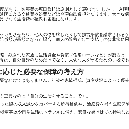
度があり、医療費の窓口負担は原則として3割です。しかし、入院
通院による交通費や雑費などは全額自己負担となります。大きな
けでなく生活費の確保も困難になります。
ケガをさせたり、他人の物を壊したりして損害賠償を請求される
賠償額が高額になった場合、個人の貯蓄だけで支払うのは非常に
際、残された家族に生活資金や負債（住宅ローンなど）が残ると
障は、自分自身のためだけでなく、大切な人を守るための手段で
に応じた必要な保障の考え方
要なわけではありません。年齢や家族構成、資産状況によって優
も重要なのは「自分の生活を守ること」です。
った際の収入減少をカバーする所得補償や、治療費を補う医療保
転車事故や日常生活のトラブルに備え、安価な掛け捨ての特約な