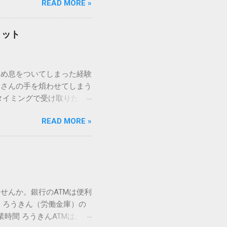
READ MORE »
ックを詳しく解説します。
「変換」しても旧字・外字
理由は、パソコンが文字を
リット
規格）によって「第1水
漢字（旧字）や、特定の組
 そこで登場するのが
ため息をついてしまった経験
ての文字には、いわば「住
ーさんの手を煩わせてしまう
を直接指定すれば、確実に呼
タイミングで受け取りた
」 最も汎用性が高く、特別な
が、佐川急便の会員制サー
owsアプリケーションで使用
READ MORE »
達のストレスは驚くほど軽く
を把握する。 入力モードを「半
的なメリットを徹底解説しま
がら[X]キー**を押す。 入
、佐川急便の個人向け無料
oft Wordで非常に強力
ための基盤となるサービスで
紐付けることで、その利便
届き、不在になる前にあらか
せんか。銀行のATMは便利
」とおさらばできる理由 日
 ろうきん（労働金庫）の
、荷物の受け取り体験が一変
業時間 ろうきんATMは、利
手間すら、過去のものになり