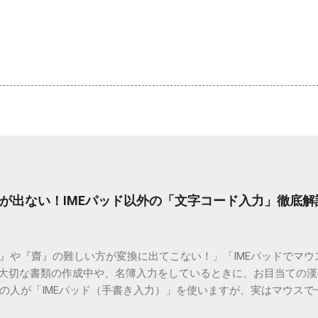
が出ない！IMEパッド以外の「文字コード入力」徹底解
）』や『齋』の難しい方が変換に出てこない！」「IMEパッドでマ
 大切な書類の作成中や、名簿入力をしているときに、お目当ての
の人が「IMEパッド（手書き入力）」を使いますが、実はマウスで
結局見つからないことも少なくありません。 そこで今回は、IME