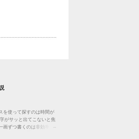
説
ウスを使って探すのは時間が
漢字がサッと出てこないと焦
一画ずつ書くのは非効率で
パッドを使わずに、特定のコ