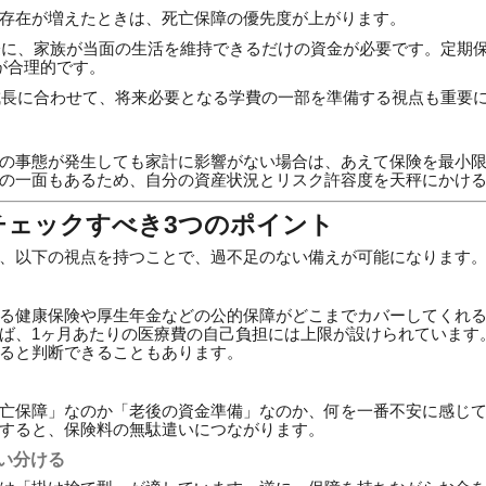
存在が増えたときは、死亡保障の優先度が上がります。
に、家族が当面の生活を維持できるだけの資金が必要です。定期
が合理的です。
長に合わせて、将来必要となる学費の一部を準備する視点も重要
の事態が発生しても家計に影響がない場合は、あえて保険を最小
の一面もあるため、自分の資産状況とリスク許容度を天秤にかけ
チェックすべき3つのポイント
、以下の視点を持つことで、過不足のない備えが可能になります
る健康保険や厚生年金などの公的保障がどこまでカバーしてくれ
ば、1ヶ月あたりの医療費の自己負担には上限が設けられています
ると判断できることもあります。
亡保障」なのか「老後の資金準備」なのか、何を一番不安に感じ
すると、保険料の無駄遣いにつながります。
使い分ける