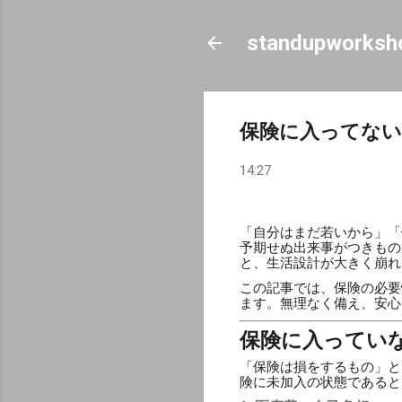
standupworksh
保険に入ってない
14:27
「自分はまだ若いから」「
予期せぬ出来事がつきもの
と、生活設計が大きく崩れ
この記事では、保険の必要
ます。無理なく備え、安心
保険に入ってい
「保険は損をするもの」と
険に未加入の状態であると