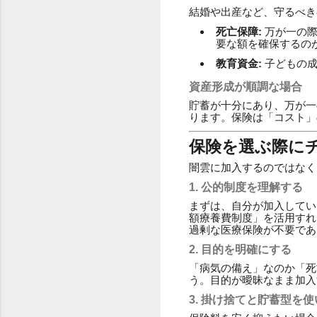
結婚や出産など、守るべき
死亡保障:
万が一の際
要な額を確保するの
教育資金:
子どもの成
資産形成が順調な場合
貯蓄が十分にあり、万が一
ります。保険は「コスト」
保険を選ぶ際に
闇雲に加入するのではなく
1. 公的制度を理解する
まずは、自分が加入してい
額療養費制度」を活用すれ
過剰な医療保険が不要であ
2. 目的を明確にする
「病気の備え」なのか「死
う。目的が曖昧なまま加入
3. 掛け捨てと貯蓄型を