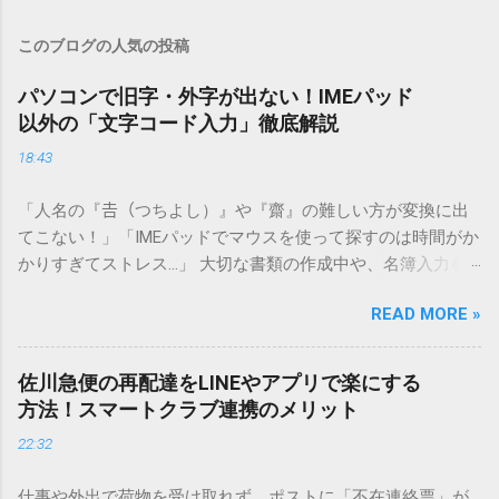
このブログの人気の投稿
パソコンで旧字・外字が出ない！IMEパッド
以外の「文字コード入力」徹底解説
18:43
「人名の『𠮷（つちよし）』や『齋』の難しい方が変換に出
てこない！」「IMEパッドでマウスを使って探すのは時間がか
かりすぎてストレス…」 大切な書類の作成中や、名簿入力を
しているときに、お目当ての漢字がサッと出てこないと焦っ
READ MORE »
てしまいますよね。多くの人が「IMEパッド（手書き入力）」
を使いますが、実はマウスで一画ずつ書くのは非効率です
し、似た漢字が多すぎて結局見つからないことも少なくあり
佐川急便の再配達をLINEやアプリで楽にする
ません。 そこで今回は、IMEパッドを使わずに、特定のコー
方法！スマートクラブ連携のメリット
ドを打ち込むだけで一瞬で旧字や外字、特殊記号を呼び出す
22:32
「文字コード入力」のテクニックを詳しく解説します。 この
方法をマスターすれば、もう難しい漢字の入力で手を止める
仕事や外出で荷物を受け取れず、ポストに「不在連絡票」が