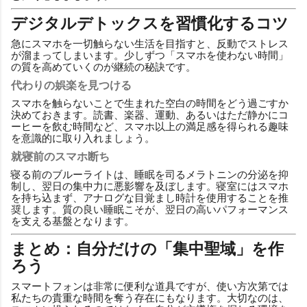
デジタルデトックスを習慣化するコツ
急にスマホを一切触らない生活を目指すと、反動でストレス
が溜まってしまいます。少しずつ「スマホを使わない時間」
の質を高めていくのが継続の秘訣です。
代わりの娯楽を見つける
スマホを触らないことで生まれた空白の時間をどう過ごすか
決めておきます。読書、楽器、運動、あるいはただ静かにコ
ーヒーを飲む時間など、スマホ以上の満足感を得られる趣味
を意識的に取り入れましょう。
就寝前のスマホ断ち
寝る前のブルーライトは、睡眠を司るメラトニンの分泌を抑
制し、翌日の集中力に悪影響を及ぼします。寝室にはスマホ
を持ち込まず、アナログな目覚まし時計を使用することを推
奨します。質の良い睡眠こそが、翌日の高いパフォーマンス
を支える基盤となります。
まとめ：自分だけの「集中聖域」を作
ろう
スマートフォンは非常に便利な道具ですが、使い方次第では
私たちの貴重な時間を奪う存在にもなります。大切なのは、