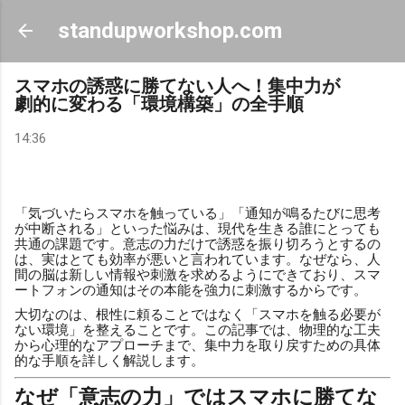
スキップしてメイン コンテンツに移動
standupworkshop.com
スマホの誘惑に勝てない人へ！集中力が
劇的に変わる「環境構築」の全手順
14:36
「気づいたらスマホを触っている」「通知が鳴るたびに思考
が中断される」といった悩みは、現代を生きる誰にとっても
共通の課題です。意志の力だけで誘惑を振り切ろうとするの
は、実はとても効率が悪いと言われています。なぜなら、人
間の脳は新しい情報や刺激を求めるようにできており、スマ
ートフォンの通知はその本能を強力に刺激するからです。
大切なのは、根性に頼ることではなく「スマホを触る必要が
ない環境」を整えることです。この記事では、物理的な工夫
から心理的なアプローチまで、集中力を取り戻すための具体
的な手順を詳しく解説します。
なぜ「意志の力」ではスマホに勝てな