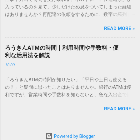
必要はありません。 1. なぜ「変換」しても旧字・外字が出て
入っているのを見て、少しだけため息をついてしまった経験
こないのか？ そもそも、なぜ普通の変換で出てこない漢字が
はありませんか？再配達の依頼をするために、数字の羅列を
あるのでしょうか。その理由は、パソコンが文字を認識する
電話で打ち込んだり、ドライバーさんの手を煩わせてしまう
仕組みにあります。 日本のパソコンで一般的に使われる漢字
READ MORE »
ことに申し訳なさを感じたりすることもあるかもしれませ
は、JIS規格（日本産業規格）によって「第1水準」「第2水
ん。 「もっとスムーズに、自分のタイミングで受け取りた
準」といった形で整理されています。しかし、人名や地名に
い」 「わざわざ電話をかけずに、スマホ一つで完結させた
使われる非常に古い漢字（旧字）や、特定の組織だけで作ら
ろうきんATMの時間｜利用時間や手数料・便
い」 そんな願いを叶えてくれるのが、佐川急便の会員制サー
れた「外字」は、この一般的な変換リストに含まれていない
利な活用法を解説
ビス「スマートクラブ」と、LINEや公式アプリの連携です。
ことが多いのです。 そこで登場するのが「Unicode（ユニコ
18:00
これらを活用するだけで、再配達のストレスは驚くほど軽く
ード）」や「JISコード」といった 文字コード です。パソコ
なります。この記事では、忙しい毎日をサポートする便利な
ン上のすべての文字には、いわば「住所」のような番号が割
「ろうきんATMの時間が知りたい」「平日や土日も使える
受け取り術と、連携による具体的なメリットを徹底解説しま
り振られています。変換候補に出ない文字でも、この住所
の？」と疑問に思ったことはありませんか。銀行のATMは便
す。 佐川急便の再配達が劇的に変わる「スマートクラブ」と
（コード）を直接指定すれば、確実に呼び出すことができる
利ですが、営業時間や手数料を知らないと、急な入出金で困
は？ まず押さえておきたいのが、佐川急便の個人向け無料会
のです。 2. Windows標準機能！文字コードで漢字を出す「16
ることもあります。この記事では、 ろうきん（労働金庫）の
員サービス「スマートクラブ」です。これは、荷物の配送状
進数入力」 最も汎用性が高く、特別なソフトも不要なのが
READ MORE »
ATM営業時間や利用の注意点、便利な活用法 を詳しく解説し
況をリアルタイムで管理するための基盤となるサービスで
「Unicode」を直接入力する方法です。Wordやメモ帳など、
ます。 1. ろうきんATMの基本営業時間 ろうきんATMは、利用
す。 以前はウェブサイトを開いてログインする手間がありま
多くのWindowsアプリケーションで使用できます。 具体的な
する場所によって時間が異なりますが、一般的には次の通り
したが、現在はLINEやアプリと紐付けることで、その利便性
手順（Unicode入力） 入力したい文字の「Unicode（例：
です。 1-1. 店舗内ATM 平日：9:00〜17:00 土曜・日曜・祝
が飛躍的に向上しています。登録を済ませておくだけで、荷
Powered by Blogger
20BB7）」を把握する。 入力モードを「半角」にする（※重
日：休止（※一部店舗では土曜日のみ利用可能） 店舗内ATM