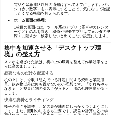
電話や緊急連絡以外の通知はすべてオフにします。バッ
ジ（赤い数字）も非表示にすることで、気になって確認
したくなる衝動を抑えられます。
ホーム画面の整理:
1枚目の画面には、ツール系のアプリ（電卓やカレンダ
ーなど）のみを置き、SNSや娯楽アプリはフォルダの奥
深くに隠すか、検索しないと出てこない設定にします。
集中を加速させる「デスクトップ環
境」の整え方
スマホを遠ざけた後は、机の上の環境を整えて作業効率をさ
らに高めましょう。
必要なものだけを配置する
机の上には、今取り組んでいる課題に関する資料と筆記用
具、飲み物以外は何も置かないのが理想です。「あれもやら
なきゃ」と視界に別のタスクが入ると、脳の処理速度が低下
します。
快適な姿勢とライティング
椅子の高さを調整し、足の裏が地面にしっかりつくようにし
ます。また、照明の明るさも重要です。読書や計算などの学