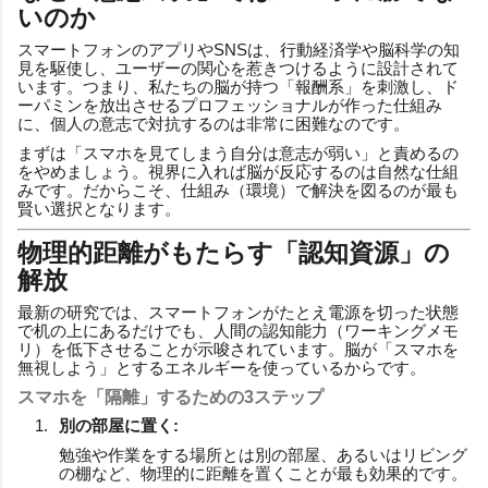
いのか
スマートフォンのアプリやSNSは、行動経済学や脳科学の知
見を駆使し、ユーザーの関心を惹きつけるように設計されて
います。つまり、私たちの脳が持つ「報酬系」を刺激し、ド
ーパミンを放出させるプロフェッショナルが作った仕組み
に、個人の意志で対抗するのは非常に困難なのです。
まずは「スマホを見てしまう自分は意志が弱い」と責めるの
をやめましょう。視界に入れば脳が反応するのは自然な仕組
みです。だからこそ、仕組み（環境）で解決を図るのが最も
賢い選択となります。
物理的距離がもたらす「認知資源」の
解放
最新の研究では、スマートフォンがたとえ電源を切った状態
で机の上にあるだけでも、人間の認知能力（ワーキングメモ
リ）を低下させることが示唆されています。脳が「スマホを
無視しよう」とするエネルギーを使っているからです。
スマホを「隔離」するための3ステップ
別の部屋に置く:
勉強や作業をする場所とは別の部屋、あるいはリビング
の棚など、物理的に距離を置くことが最も効果的です。