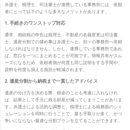
弁護士、
税理士、
司法書士が連携している事務所には、
依頼
者にとって以下のような多大なメリットがあります。
1. 手続きのワンストップ対応
通常、
相続税の申告は税理士、
不動産の名義変更は司法書
士、
遺産分割での揉め事は弁護士へと、
別々の事務所へ依頼
しなければなりません。
しかし、
連携している事務所であれ
ば、
窓口を一つにまとめることが可能です。
情報共有がスム
ーズになるため、
依頼者側が何度も同じ説明をする手間や、
資料を何度も揃える負担が軽減されます。
2. 遺産分割から納税まで一貫したアドバイス
遺産の分け方を決める際、
税金のことも考慮に入れなけれ
ば、
結果として手元に残る財産が減ってしまうことがありま
す。
弁護士による法的な調整と、
税理士による税務面のシミ
ュレーションを同時に行うことで、
最も手取りが多く、
かつ
争いにならない最適な分割プランを立てることができます。