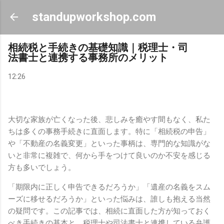
スキップしてメイン コンテンツに移動
standupworkshop.com
相続税と手続きの基礎知識｜税理士・司
法書士と連携する事務所のメリット
12:26
大切な家族が亡くなった後、
悲しみを癒やす間もなく、
私た
ちは多くの事務手続きに直面します。
特に「相続税の申告」
や「不動産の名義変更」といった事柄は、
専門的な知識がな
いと非常に複雑で、
何から手をつけて良いのか不安を感じる
方も多いでしょう。
「期限内に正しく申告できるだろうか」「遺産の名義をスム
ーズに移せるだろうか」といった悩みは、
誰しも抱える当然
の疑問です。
この記事では、
相続に直面した方が知っておく
べき手続きの基本と、
税理士や司法書士と連携している弁護