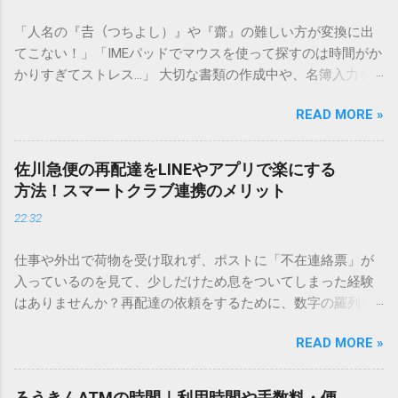
「人名の『𠮷（つちよし）』や『齋』の難しい方が変換に出
てこない！」「IMEパッドでマウスを使って探すのは時間がか
かりすぎてストレス…」 大切な書類の作成中や、名簿入力を
しているときに、お目当ての漢字がサッと出てこないと焦っ
READ MORE »
てしまいますよね。多くの人が「IMEパッド（手書き入力）」
を使いますが、実はマウスで一画ずつ書くのは非効率です
し、似た漢字が多すぎて結局見つからないことも少なくあり
佐川急便の再配達をLINEやアプリで楽にする
ません。 そこで今回は、IMEパッドを使わずに、特定のコー
方法！スマートクラブ連携のメリット
ドを打ち込むだけで一瞬で旧字や外字、特殊記号を呼び出す
22:32
「文字コード入力」のテクニックを詳しく解説します。 この
方法をマスターすれば、もう難しい漢字の入力で手を止める
仕事や外出で荷物を受け取れず、ポストに「不在連絡票」が
必要はありません。 1. なぜ「変換」しても旧字・外字が出て
入っているのを見て、少しだけため息をついてしまった経験
こないのか？ そもそも、なぜ普通の変換で出てこない漢字が
はありませんか？再配達の依頼をするために、数字の羅列を
あるのでしょうか。その理由は、パソコンが文字を認識する
電話で打ち込んだり、ドライバーさんの手を煩わせてしまう
仕組みにあります。 日本のパソコンで一般的に使われる漢字
READ MORE »
ことに申し訳なさを感じたりすることもあるかもしれませ
は、JIS規格（日本産業規格）によって「第1水準」「第2水
ん。 「もっとスムーズに、自分のタイミングで受け取りた
準」といった形で整理されています。しかし、人名や地名に
い」 「わざわざ電話をかけずに、スマホ一つで完結させた
使われる非常に古い漢字（旧字）や、特定の組織だけで作ら
ろうきんATMの時間｜利用時間や手数料・便