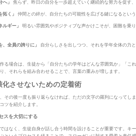
分へ」
焦らず、昨日の自分を一歩超えていく継続的な努力を促す、
を拓く」
仲間との絆が、自分たちの可能性を広げる鍵になるという
ネルギー」
明るい雰囲気やポジティブな声かけこそが、困難を乗り
を、全員の誇りに」
自分らしさを出しつつ、それを学年全体の力と
作る場合は、生徒から「自分たちの学年はどんな雰囲気か」「こ
り、それらを組み合わせることで、言葉の重みが増します。
骸化させないための定着術
、その後一度も振り返らなければ、ただの文字の羅列になってし
コツを紹介します。
ロセスを大切にする
ではなく、生徒自身が話し合う時間を設けることが重要です。キ