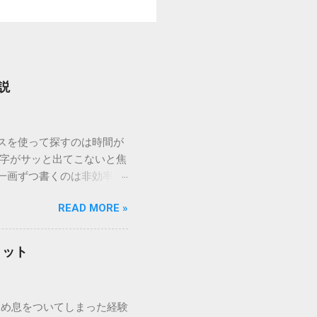
説
ウスを使って探すのは時間が
漢字がサッと出てこないと焦
一画ずつ書くのは非効率で
パッドを使わずに、特定のコ
READ MORE »
ックを詳しく解説します。
「変換」しても旧字・外字
理由は、パソコンが文字を
リット
規格）によって「第1水
漢字（旧字）や、特定の組
 そこで登場するのが
ため息をついてしまった経験
ての文字には、いわば「住