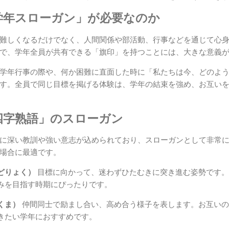
学年スローガン」が必要なのか
難しくなるだけでなく、人間関係や部活動、行事などを通じて心
で、学年全員が共有できる「旗印」を持つことには、大きな意義
学年行事の際や、何か困難に直面した時に「私たちは今、どのよ
す。全員で同じ目標を掲げる体験は、学年の結束を強め、お互い
四字熟語」のスローガン
に深い教訓や強い意志が込められており、スローガンとして非常
場合に最適です。
どりょく）
目標に向かって、迷わずひたむきに突き進む姿勢です。
みを目指す時期にぴったりです。
くま）
仲間同士で励まし合い、高め合う様子を表します。お互いの
きたい学年におすすめです。