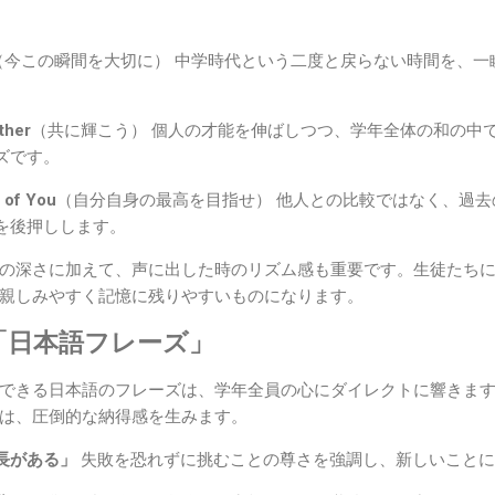
（今この瞬間を大切に） 中学時代という二度と戻らない時間を、一
ther
（共に輝こう） 個人の才能を伸ばしつつ、学年全体の和の中
ズです。
 of You
（自分自身の最高を目指せ） 他人との比較ではなく、過
を後押しします。
の深さに加えて、声に出した時のリズム感も重要です。生徒たち
親しみやすく記憶に残りやすいものになります。
「日本語フレーズ」
できる日本語のフレーズは、学年全員の心にダイレクトに響きま
は、圧倒的な納得感を生みます。
長がある」
失敗を恐れずに挑むことの尊さを強調し、新しいことに