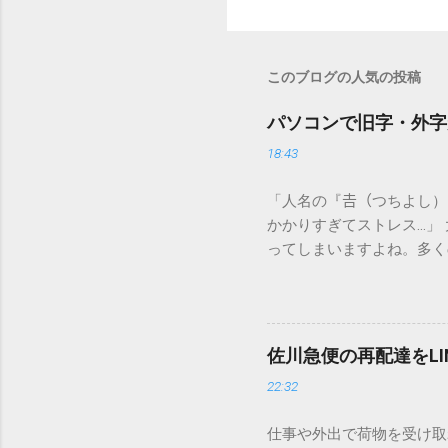
このブログの人気の投稿
パソコンで旧字・外字
18:43
「人名の『𠮷（つちよし
かかりすぎてストレス…」
ってしまいますよね。多く
すし、似た漢字が多すぎて
ードを打ち込むだけで一瞬
この方法をマスターすれば
が出てこないのか？ そも
佐川急便の再配達をL
認識する仕組みにあります
22:32
準」「第2水準」といった
織だけで作られた「外字」
仕事や外出で荷物を受け取
「Unicode（ユニコー