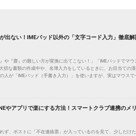
が出ない！IMEパッド以外の「文字コード入力」徹底解
）』や『齋』の難しい方が変換に出てこない！」「IMEパッドでマ
 大切な書類の作成中や、名簿入力をしているときに、お目当ての
の人が「IMEパッド（手書き入力）」を使いますが、実はマウスで
結局見つからないことも少なくありません。 そこで今回は、IME
で旧字や外字、特殊記号を呼び出す「文字コード入力」のテクニ
、もう難しい漢字の入力で手を止める必要はありません。 1. なぜ
そも、なぜ普通の変換で出てこない漢字があるのでしょうか。その
INEやアプリで楽にする方法！スマートクラブ連携のメ
。 日本のパソコンで一般的に使われる漢字は、JIS規格（日本産業
形で整理されています。しかし、人名や地名に使われる非常に古い
は、この一般的な変換リストに含まれていないことが多いのです。
れず、ポストに「不在連絡票」が入っているのを見て、少しだけ
ド）」や「JISコード」といった 文字コード です。パソコン上のすべ