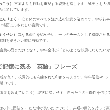
っこう）
言葉よりも行動を重視する姿勢を指します。誠実さを大切
合に適しています。
ぜんりょく）
心と体のすべてを注ぎ込む決意を込めます。学校行事
い場面にふさわしい言葉です。
ょうせい）
異なる個性を認め合い、一つのチームとして機能させる
体制を築きたい時に有効です。
言葉の響きだけでなく、学年全体が「どのような状態になりたい
で記憶に残る「英語」フレーズ
感が良く、視覚的にも洗練された印象を与えます。学年通信やTシ
魅力です。
限界を超えていこう） 現状に満足せず、自分たちの可能性を信じ
動の中に団結を） ただ仲が良いだけでなく、共通の目的を持って