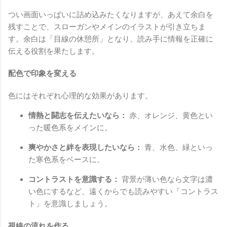
つい画面いっぱいに詰め込みたくなりますが、あえて余白を
残すことで、スローガンやメインのイラストが引き立ちま
す。余白は「目線の休憩所」となり、読み手に情報を正確に
伝える役割を果たします。
配色で印象を変える
色にはそれぞれ心理的な効果があります。
情熱と闘志を伝えたいなら：
赤、オレンジ、黄色とい
った暖色系をメインに。
爽やかさと絆を表現したいなら：
青、水色、緑といっ
た寒色系をベースに。
コントラストを意識する：
背景が薄い色なら文字は濃
い色にするなど、遠くからでも読みやすい「コントラス
ト」を意識しましょう。
視線の流れを作る