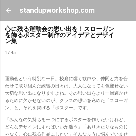
スキップしてメイン コンテンツに移動
standupworkshop.com
心に残る運動会の思い出を！スローガン
を飾るポスター制作のアイデアとデザイ
ン集
17:45
運動会という特別な一日。校庭に響く歓声や、仲間と力を合
わせて取り組んだ練習の日々は、大人になっても色褪せない
大切な思い出になりますよね。その思い出をより一層輝かせ
るために欠かせないのが、クラスの想いを込めた「スローガ
ン」と、それを掲げる「ポスター」です。
「みんなの気持ちを一つにするポスターを作りたいけれど、
どんなデザインにすればいいか迷う」「ありきたりなものじ
ゃなく、心に残る作品にしたい」そんなふうに悩んでいませ