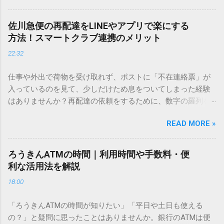
を使いますが、実はマウスで一画ずつ書くのは非効率です
し、似た漢字が多すぎて結局見つからないことも少なくあり
佐川急便の再配達をLINEやアプリで楽にする
ません。 そこで今回は、IMEパッドを使わずに、特定のコー
方法！スマートクラブ連携のメリット
ドを打ち込むだけで一瞬で旧字や外字、特殊記号を呼び出す
22:32
「文字コード入力」のテクニックを詳しく解説します。 この
方法をマスターすれば、もう難しい漢字の入力で手を止める
仕事や外出で荷物を受け取れず、ポストに「不在連絡票」が
必要はありません。 1. なぜ「変換」しても旧字・外字が出て
入っているのを見て、少しだけため息をついてしまった経験
こないのか？ そもそも、なぜ普通の変換で出てこない漢字が
はありませんか？再配達の依頼をするために、数字の羅列を
あるのでしょうか。その理由は、パソコンが文字を認識する
電話で打ち込んだり、ドライバーさんの手を煩わせてしまう
仕組みにあります。 日本のパソコンで一般的に使われる漢字
READ MORE »
ことに申し訳なさを感じたりすることもあるかもしれませ
は、JIS規格（日本産業規格）によって「第1水準」「第2水
ん。 「もっとスムーズに、自分のタイミングで受け取りた
準」といった形で整理されています。しかし、人名や地名に
い」 「わざわざ電話をかけずに、スマホ一つで完結させた
使われる非常に古い漢字（旧字）や、特定の組織だけで作ら
ろうきんATMの時間｜利用時間や手数料・便
い」 そんな願いを叶えてくれるのが、佐川急便の会員制サー
れた「外字」は、この一般的な変換リストに含まれていない
利な活用法を解説
ビス「スマートクラブ」と、LINEや公式アプリの連携です。
ことが多いのです。 そこで登場するのが「Unicode（ユニコ
18:00
これらを活用するだけで、再配達のストレスは驚くほど軽く
ード）」や「JISコード」といった 文字コード です。パソコ
なります。この記事では、忙しい毎日をサポートする便利な
ン上のすべての文字には、いわば「住所」のような番号が割
「ろうきんATMの時間が知りたい」「平日や土日も使える
受け取り術と、連携による具体的なメリットを徹底解説しま
り振られています。変換候補に出ない文字でも、この住所
の？」と疑問に思ったことはありませんか。銀行のATMは便
す。 佐川急便の再配達が劇的に変わる「スマートクラブ」と