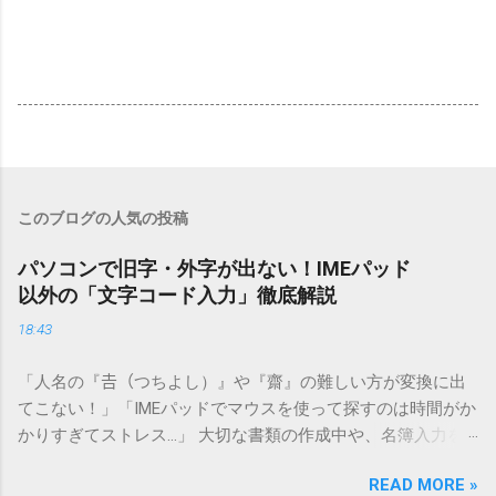
このブログの人気の投稿
パソコンで旧字・外字が出ない！IMEパッド
以外の「文字コード入力」徹底解説
18:43
「人名の『𠮷（つちよし）』や『齋』の難しい方が変換に出
てこない！」「IMEパッドでマウスを使って探すのは時間がか
かりすぎてストレス…」 大切な書類の作成中や、名簿入力を
しているときに、お目当ての漢字がサッと出てこないと焦っ
READ MORE »
てしまいますよね。多くの人が「IMEパッド（手書き入力）」