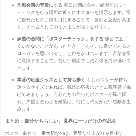
作戦会議の背景にする
毎日の朝の会や、練習前のミー
ティングを行う場所の近くにポスターを掲示します。常
に自分たちの目標を目にすることで、自然と意識が高ま
り、チームとしてのまとまりが強くなります。
練習の合間に「ポスターチェック」をする
練習で上手
くいかないことがあったとき、「あそこに書いてあるス
ローガンを思い出そう」と声をかけ合います。言葉を常
に意識することで、苦しい場面でも踏ん張る力が湧いて
きます。
本番の応援グッズとして持ち歩く
もしポスターが持ち
運べるサイズであれば、競技の応援のときに観客席で掲
げてみましょう。自分たちの作ったポスターが風に揺
れ、声援と合わさる光景は、何にも代えがたい感動を生
みます。
まとめ：自分たちらしい、世界に一つだけの作品を
ポスター制作で一番大切なのは、完璧な仕上がりを目指すこ