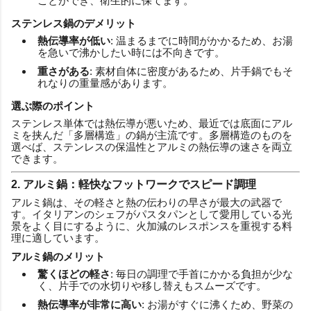
ことができ、衛生的に保てます。
ステンレス鍋のデメリット
熱伝導率が低い
: 温まるまでに時間がかかるため、お湯
を急いで沸かしたい時には不向きです。
重さがある
: 素材自体に密度があるため、片手鍋でもそ
れなりの重量感があります。
選ぶ際のポイント
ステンレス単体では熱伝導が悪いため、最近では底面にアル
ミを挟んだ「多層構造」の鍋が主流です。多層構造のものを
選べば、ステンレスの保温性とアルミの熱伝導の速さを両立
できます。
2. アルミ鍋：軽快なフットワークでスピード調理
アルミ鍋は、その軽さと熱の伝わりの早さが最大の武器で
す。イタリアンのシェフがパスタパンとして愛用している光
景をよく目にするように、火加減のレスポンスを重視する料
理に適しています。
アルミ鍋のメリット
驚くほどの軽さ
: 毎日の調理で手首にかかる負担が少な
く、片手での水切りや移し替えもスムーズです。
熱伝導率が非常に高い
: お湯がすぐに沸くため、野菜の