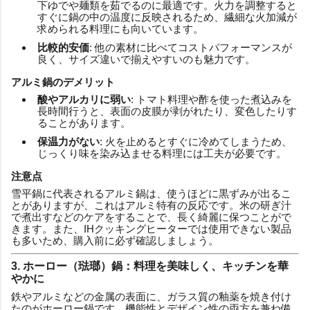
下ゆでや麺類を茹でるのに最適です。火力を調整すると
すぐに鍋の中の温度に反映されるため、繊細な火加減が
求められる料理にも向いています。
比較的安価
: 他の素材に比べてコストパフォーマンスが
良く、サイズ違いで揃えやすいのも魅力です。
アルミ鍋のデメリット
酸やアルカリに弱い
: トマト料理や酢を使った煮込みを
長時間行うと、表面の皮膜が剥がれたり、変色したりす
ることがあります。
保温力がない
: 火を止めるとすぐに冷めてしまうため、
じっくり味を染み込ませる料理には工夫が必要です。
注意点
雪平鍋に代表されるアルミ鍋は、使うほどに黒ずみが出るこ
とがありますが、これはアルミ特有の反応です。米の研ぎ汁
で煮出すなどのケアをすることで、長く綺麗に保つことがで
きます。また、IHクッキングヒーターでは使用できない製品
も多いため、購入前に必ず確認しましょう。
3. ホーロー（琺瑯）鍋：料理を美味しく、キッチンを華
やかに
鉄やアルミなどの金属の表面に、ガラス質の釉薬を焼き付け
たのがホーロー鍋です。機能性とデザイン性の両方を兼ね備