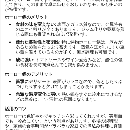
えており、そのまま食卓に出せるおしゃれなモデルも多いの
が特徴です。
ホーロー鍋のメリット
食材の味を変えない
: 表面がガラス質なので、金属特有
のニオイ移りが全くありません。ジャム作りや薬草を煎
じる際にも推奨されるほど清潔です。
優れた蓄熱性と密閉性
: 特に鋳物ホーロー鍋は、厚みが
あるため熱をたっぷり蓄えます。蒸気を逃がしにくい重
い蓋を備えているものが多く、無水調理も可能です。
酸に強い
: トマトソースやワイン煮込みなど、酸性の強
い食材を長時間煮込んでも鍋が傷みません。
ホーロー鍋のデメリット
衝撃にデリケート
: 表面がガラスなので、落としたりぶ
つけたりすると欠けてしまうことがあります。
急激な温度変化に弱い
: 熱い鍋をすぐに冷水につけるな
どの急冷は、ヒビ割れの原因になります。
活用のコツ
ホーローは色鮮やかでキッチンを彩ってくれますが、実用面
でも「冷めにくい」という利点があります。冬場の鍋料理
や、家族の食事時間がバラバラな家庭での煮込み料理に真価