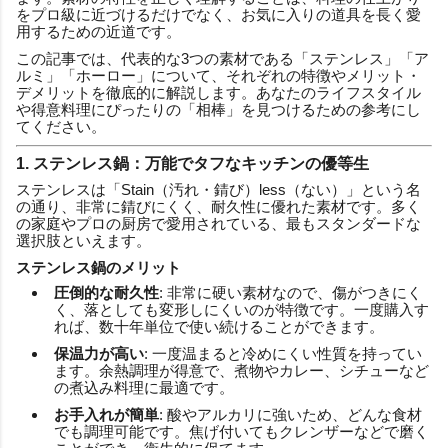
をプロ級に近づけるだけでなく、お気に入りの道具を長く愛
用するための近道です。
この記事では、代表的な3つの素材である「ステンレス」「ア
ルミ」「ホーロー」について、それぞれの特徴やメリット・
デメリットを徹底的に解説します。あなたのライフスタイル
や得意料理にぴったりの「相棒」を見つけるための参考にし
てください。
1. ステンレス鍋：万能でタフなキッチンの優等生
ステンレスは「Stain（汚れ・錆び）less（ない）」という名
の通り、非常に錆びにくく、耐久性に優れた素材です。多く
の家庭やプロの厨房で愛用されている、最もスタンダードな
選択肢といえます。
ステンレス鍋のメリット
圧倒的な耐久性
: 非常に硬い素材なので、傷がつきにく
く、落としても変形しにくいのが特徴です。一度購入す
れば、数十年単位で使い続けることができます。
保温力が高い
: 一度温まると冷めにくい性質を持ってい
ます。余熱調理が得意で、煮物やカレー、シチューなど
の煮込み料理に最適です。
お手入れが簡単
: 酸やアルカリに強いため、どんな食材
でも調理可能です。焦げ付いてもクレンザーなどで磨く