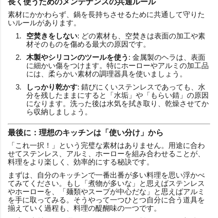
長く使うためのメンテナンスの共通ルール
素材にかかわらず、鍋を長持ちさせるために共通して守りた
いルールがあります。
空焚きをしない
: どの素材も、空焚きは表面の加工や素
材そのものを傷める最大の原因です。
木製やシリコンのツールを使う
: 金属製のヘラは、表面
に細かい傷をつけます。特にホーローやアルミの加工品
には、柔らかい素材の調理器具を使いましょう。
しっかり乾かす
: 錆びにくいステンレスであっても、水
分を残したままにすると「水垢」や「もらい錆」の原因
になります。洗った後は水気を拭き取り、乾燥させてか
ら収納しましょう。
最後に：理想のキッチンは「使い分け」から
「これ一択！」という完璧な素材はありません。用途に合わ
せてステンレス、アルミ、ホーローを組み合わせることが、
料理をより楽しく、効率的にする秘訣です。
まずは、自分のキッチンで一番出番が多い料理を思い浮かべ
てみてください。もし「煮物が多いな」と思えばステンレス
やホーローを、「麺類やスープが中心だな」と思えばアルミ
を手に取ってみる。そうやって一つひとつ自分に合う道具を
揃えていく過程も、料理の醍醐味の一つです。