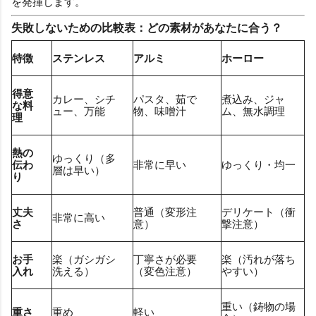
を発揮します。
失敗しないための比較表：どの素材があなたに合う？
特徴
ステンレス
アルミ
ホーロー
得意
カレー、シチ
パスタ、茹で
煮込み、ジャ
な料
ュー、万能
物、味噌汁
ム、無水調理
理
熱の
ゆっくり（多
伝わ
非常に早い
ゆっくり・均一
層は早い）
り
丈夫
普通（変形注
デリケート（衝
非常に高い
さ
意）
撃注意）
お手
楽（ガシガシ
丁寧さが必要
楽（汚れが落ち
入れ
洗える）
（変色注意）
やすい）
重い（鋳物の場
重さ
重め
軽い