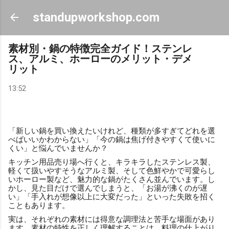
スキップしてメイン コンテンツに移動
standupworkshop.com
素材別・鍋の特徴完全ガイド！ステンレ
ス、アルミ、ホーローのメリット・デメ
リット
13:52
「新しい鍋を買い換えたいけれど、種類が多すぎてどれを選
べばいいかわからない」「今の鍋は焦げ付きやすくて使いに
くい」と悩んでいませんか？
キッチン用品売り場へ行くと、キラキラしたステンレス製、
軽くて扱いやすそうなアルミ製、そして色鮮やかで可愛らし
いホーロー製など、魅力的な鍋がたくさん並んでいます。し
かし、見た目だけで選んでしまうと、「お湯が沸くのが遅
い」「手入れが想像以上に大変だった」といった失敗を招く
こともあります。
実は、それぞれの素材には得意な調理法と苦手な場面があり
ます。素材の特性を正しく理解することは、料理の仕上がり