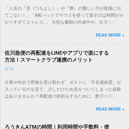
「人名の『𠮷（つちよし）』や『齋』の難しい方が変換に出
てこない！」「IMEパッドでマウスを使って探すのは時間がか
かりすぎてストレス…」 大切な書類の作成中や、名簿入力を
しているときに、お目当ての漢字がサッと出てこないと焦っ
READ MORE »
てしまいますよね。多くの人が「IMEパッド（手書き入力）」
を使いますが、実はマウスで一画ずつ書くのは非効率です
し、似た漢字が多すぎて結局見つからないことも少なくあり
佐川急便の再配達をLINEやアプリで楽にする
ません。 そこで今回は、IMEパッドを使わずに、特定のコー
方法！スマートクラブ連携のメリット
ドを打ち込むだけで一瞬で旧字や外字、特殊記号を呼び出す
22:32
「文字コード入力」のテクニックを詳しく解説します。 この
方法をマスターすれば、もう難しい漢字の入力で手を止める
仕事や外出で荷物を受け取れず、ポストに「不在連絡票」が
必要はありません。 1. なぜ「変換」しても旧字・外字が出て
入っているのを見て、少しだけため息をついてしまった経験
こないのか？ そもそも、なぜ普通の変換で出てこない漢字が
はありませんか？再配達の依頼をするために、数字の羅列を
あるのでしょうか。その理由は、パソコンが文字を認識する
電話で打ち込んだり、ドライバーさんの手を煩わせてしまう
仕組みにあります。 日本のパソコンで一般的に使われる漢字
READ MORE »
ことに申し訳なさを感じたりすることもあるかもしれませ
は、JIS規格（日本産業規格）によって「第1水準」「第2水
ん。 「もっとスムーズに、自分のタイミングで受け取りた
準」といった形で整理されています。しかし、人名や地名に
い」 「わざわざ電話をかけずに、スマホ一つで完結させた
使われる非常に古い漢字（旧字）や、特定の組織だけで作ら
ろうきんATMの時間｜利用時間や手数料・便