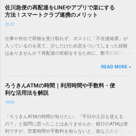
し、似た漢字が多すぎて結局見つからないことも少なくあり
佐川急便の再配達をLINEやアプリで楽にする
ません。 そこで今回は、IMEパッドを使わずに、特定のコー
方法！スマートクラブ連携のメリット
ドを打ち込むだけで一瞬で旧字や外字、特殊記号を呼び出す
22:32
「文字コード入力」のテクニックを詳しく解説します。 この
方法をマスターすれば、もう難しい漢字の入力で手を止める
仕事や外出で荷物を受け取れず、ポストに「不在連絡票」が
必要はありません。 1. なぜ「変換」しても旧字・外字が出て
入っているのを見て、少しだけため息をついてしまった経験
こないのか？ そもそも、なぜ普通の変換で出てこない漢字が
はありませんか？再配達の依頼をするために、数字の羅列を
あるのでしょうか。その理由は、パソコンが文字を認識する
電話で打ち込んだり、ドライバーさんの手を煩わせてしまう
仕組みにあります。 日本のパソコンで一般的に使われる漢字
READ MORE »
ことに申し訳なさを感じたりすることもあるかもしれませ
は、JIS規格（日本産業規格）によって「第1水準」「第2水
ん。 「もっとスムーズに、自分のタイミングで受け取りた
準」といった形で整理されています。しかし、人名や地名に
い」 「わざわざ電話をかけずに、スマホ一つで完結させた
使われる非常に古い漢字（旧字）や、特定の組織だけで作ら
ろうきんATMの時間｜利用時間や手数料・便
い」 そんな願いを叶えてくれるのが、佐川急便の会員制サー
れた「外字」は、この一般的な変換リストに含まれていない
利な活用法を解説
ビス「スマートクラブ」と、LINEや公式アプリの連携です。
ことが多いのです。 そこで登場するのが「Unicode（ユニコ
18:00
これらを活用するだけで、再配達のストレスは驚くほど軽く
ード）」や「JISコード」といった 文字コード です。パソコ
なります。この記事では、忙しい毎日をサポートする便利な
ン上のすべての文字には、いわば「住所」のような番号が割
「ろうきんATMの時間が知りたい」「平日や土日も使える
受け取り術と、連携による具体的なメリットを徹底解説しま
り振られています。変換候補に出ない文字でも、この住所
の？」と疑問に思ったことはありませんか。銀行のATMは便
す。 佐川急便の再配達が劇的に変わる「スマートクラブ」と
（コード）を直接指定すれば、確実に呼び出すことができる
利ですが、営業時間や手数料を知らないと、急な入出金で困
は？ まず押さえておきたいのが、佐川急便の個人向け無料会
のです。 2. Windows標準機能！文字コードで漢字を出す「16