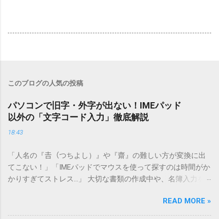
このブログの人気の投稿
パソコンで旧字・外字が出ない！IMEパッド
以外の「文字コード入力」徹底解説
18:43
「人名の『𠮷（つちよし）』や『齋』の難しい方が変換に出
てこない！」「IMEパッドでマウスを使って探すのは時間がか
かりすぎてストレス…」 大切な書類の作成中や、名簿入力を
しているときに、お目当ての漢字がサッと出てこないと焦っ
READ MORE »
てしまいますよね。多くの人が「IMEパッド（手書き入力）」
を使いますが、実はマウスで一画ずつ書くのは非効率です