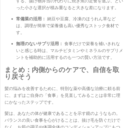
する、揚げ物弁当の代わりに焼き魚の定食を選ぶ、とい
った小さな選択が積み重なると大きな差になります。
常備菜の活用：
納豆や豆腐、冷凍のほうれん草など
は、調理が簡単で栄養価も高い優秀なストック食材で
す。
無理のないサプリ活用：
食事だけで栄養を補いきれな
いと感じる時は、マルチビタミンやミネラルのサプリメ
ントを補助的に活用するのも一つの賢い方法です。
まとめ：内側からのケアで、自信を取
り戻そう
髪の悩みを改善するために、特別な薬や高価な治療に頼る前
に、まずはご自身の「食事」を見直してみることは非常に理
にかなったステップです。
髪は、あなたの体が健康であることを示す鏡のようなもの。
バランスの良い食事を心がけることは、抜け毛を防ぐだけで
なく、お肌の調子や体調全体のコンディションアップにもつ