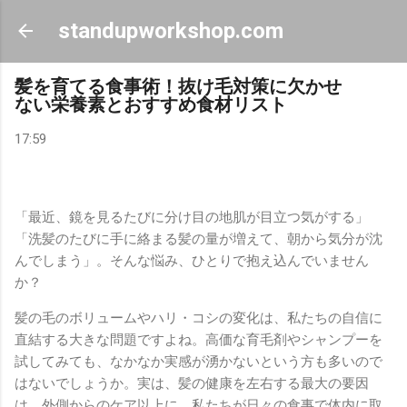
スキップしてメイン コンテンツに移動
standupworkshop.com
髪を育てる食事術！抜け毛対策に欠かせ
ない栄養素とおすすめ食材リスト
17:59
「最近、鏡を見るたびに分け目の地肌が目立つ気がする」
「洗髪のたびに手に絡まる髪の量が増えて、朝から気分が沈
んでしまう」。そんな悩み、ひとりで抱え込んでいません
か？
髪の毛のボリュームやハリ・コシの変化は、私たちの自信に
直結する大きな問題ですよね。高価な育毛剤やシャンプーを
試してみても、なかなか実感が湧かないという方も多いので
はないでしょうか。実は、髪の健康を左右する最大の要因
は、外側からのケア以上に、私たちが日々の食事で体内に取