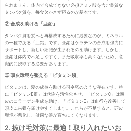
られません。体内で合成できない必須アミノ酸を含む良質な
タンパク質を、毎食欠かさず摂るのが基本です。
② 合成を助ける「亜鉛」
タンパク質を髪へと再構成するために必要なのが、ミネラル
の一種である「亜鉛」です。亜鉛はケラチンの合成を強力に
サポートし、新しい細胞が生まれるのを助けます。しかし、
亜鉛は体内で不足しやすく、また吸収率も高くないため、意
識的に摂取する必要があります。
③ 頭皮環境を整える「ビタミン類」
ビタミンは、髪の成長を助ける司令塔のような存在です。特
に「ビタミンB群」は代謝を活性化させ、「ビタミンC」は頭
皮のコラーゲン生成を助け、「ビタミンE」は血行を改善して
頭皮に栄養を届けやすくします。これらが不足すると、頭皮
環境が悪化し、健康な髪が育ちにくくなります。
2. 抜け毛対策に最適！取り入れたいお