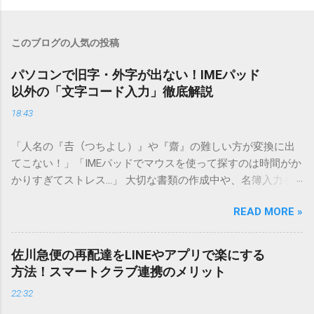
このブログの人気の投稿
パソコンで旧字・外字が出ない！IMEパッド
以外の「文字コード入力」徹底解説
18:43
「人名の『𠮷（つちよし）』や『齋』の難しい方が変換に出
てこない！」「IMEパッドでマウスを使って探すのは時間がか
かりすぎてストレス…」 大切な書類の作成中や、名簿入力を
しているときに、お目当ての漢字がサッと出てこないと焦っ
READ MORE »
てしまいますよね。多くの人が「IMEパッド（手書き入力）」
を使いますが、実はマウスで一画ずつ書くのは非効率です
し、似た漢字が多すぎて結局見つからないことも少なくあり
佐川急便の再配達をLINEやアプリで楽にする
ません。 そこで今回は、IMEパッドを使わずに、特定のコー
方法！スマートクラブ連携のメリット
ドを打ち込むだけで一瞬で旧字や外字、特殊記号を呼び出す
22:32
「文字コード入力」のテクニックを詳しく解説します。 この