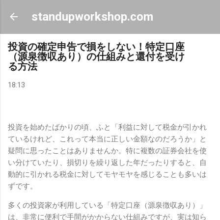
スキップしてメイン コンテンツに移動
standupworkshop.com
投資の確定申告で損をしない！特定口座
（源泉徴収あり）の仕組みと還付を受け
る方法
18:13
投資を始めたばかりの頃、ふと「利益に対して税金が引かれ
ているけれど、これって本当に正しい金額なのだろうか」と
疑問に思ったことはありませんか。特に複数の証券会社を使
い分けていたり、損切りを繰り返した年だったりすると、自
動的に引かれる税金に対してモヤモヤを感じることも多いは
ずです。
多くの投資家が利用している「特定口座（源泉徴収あり）」
は、非常に便利で手間がかからない仕組みですが、実は知ら