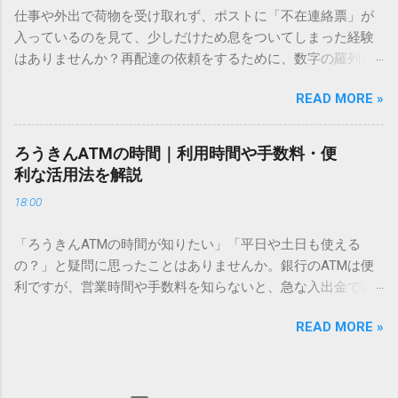
方法をマスターすれば、もう難しい漢字の入力で手を止める
仕事や外出で荷物を受け取れず、ポストに「不在連絡票」が
必要はありません。 1. なぜ「変換」しても旧字・外字が出て
入っているのを見て、少しだけため息をついてしまった経験
こないのか？ そもそも、なぜ普通の変換で出てこない漢字が
はありませんか？再配達の依頼をするために、数字の羅列を
あるのでしょうか。その理由は、パソコンが文字を認識する
電話で打ち込んだり、ドライバーさんの手を煩わせてしまう
仕組みにあります。 日本のパソコンで一般的に使われる漢字
READ MORE »
ことに申し訳なさを感じたりすることもあるかもしれませ
は、JIS規格（日本産業規格）によって「第1水準」「第2水
ん。 「もっとスムーズに、自分のタイミングで受け取りた
準」といった形で整理されています。しかし、人名や地名に
い」 「わざわざ電話をかけずに、スマホ一つで完結させた
使われる非常に古い漢字（旧字）や、特定の組織だけで作ら
ろうきんATMの時間｜利用時間や手数料・便
い」 そんな願いを叶えてくれるのが、佐川急便の会員制サー
れた「外字」は、この一般的な変換リストに含まれていない
利な活用法を解説
ビス「スマートクラブ」と、LINEや公式アプリの連携です。
ことが多いのです。 そこで登場するのが「Unicode（ユニコ
18:00
これらを活用するだけで、再配達のストレスは驚くほど軽く
ード）」や「JISコード」といった 文字コード です。パソコ
なります。この記事では、忙しい毎日をサポートする便利な
ン上のすべての文字には、いわば「住所」のような番号が割
「ろうきんATMの時間が知りたい」「平日や土日も使える
受け取り術と、連携による具体的なメリットを徹底解説しま
り振られています。変換候補に出ない文字でも、この住所
の？」と疑問に思ったことはありませんか。銀行のATMは便
す。 佐川急便の再配達が劇的に変わる「スマートクラブ」と
（コード）を直接指定すれば、確実に呼び出すことができる
利ですが、営業時間や手数料を知らないと、急な入出金で困
は？ まず押さえておきたいのが、佐川急便の個人向け無料会
のです。 2. Windows標準機能！文字コードで漢字を出す「16
ることもあります。この記事では、 ろうきん（労働金庫）の
員サービス「スマートクラブ」です。これは、荷物の配送状
進数入力」 最も汎用性が高く、特別なソフトも不要なのが
READ MORE »
ATM営業時間や利用の注意点、便利な活用法 を詳しく解説し
況をリアルタイムで管理するための基盤となるサービスで
「Unicode」を直接入力する方法です。Wordやメモ帳など、
ます。 1. ろうきんATMの基本営業時間 ろうきんATMは、利用
す。 以前はウェブサイトを開いてログインする手間がありま
多くのWindowsアプリケーションで使用できます。 具体的な
する場所によって時間が異なりますが、一般的には次の通り
したが、現在はLINEやアプリと紐付けることで、その利便性
手順（Unicode入力） 入力したい文字の「Unicode（例：
です。 1-1. 店舗内ATM 平日：9:00〜17:00 土曜・日曜・祝