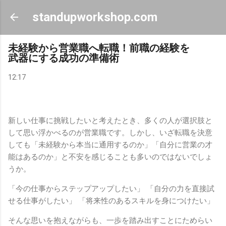
スキップしてメイン コンテンツに移動
standupworkshop.com
未経験から営業職へ転職！前職の経験を
武器にする成功の準備術
12:17
新しい仕事に挑戦したいと考えたとき、多くの人が選択肢と
して思い浮かべるのが営業職です。しかし、いざ転職を決意
しても「未経験から本当に通用するのか」「自分に営業の才
能はあるのか」と不安を感じることも多いのではないでしょ
うか。
「今の仕事からステップアップしたい」 「自分の力を直接試
せる仕事がしたい」 「将来性のあるスキルを身につけたい」
そんな思いを抱えながらも、一歩を踏み出すことにためらい