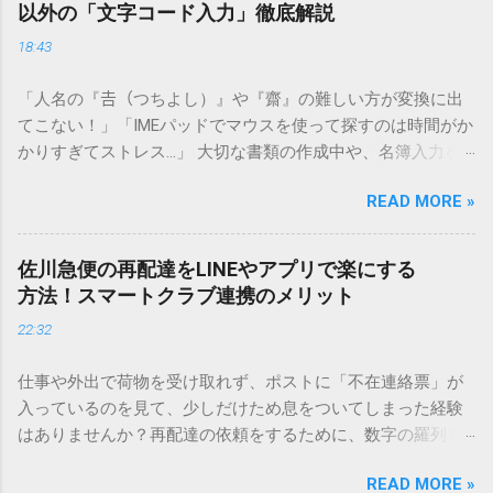
以外の「文字コード入力」徹底解説
18:43
「人名の『𠮷（つちよし）』や『齋』の難しい方が変換に出
てこない！」「IMEパッドでマウスを使って探すのは時間がか
かりすぎてストレス…」 大切な書類の作成中や、名簿入力を
しているときに、お目当ての漢字がサッと出てこないと焦っ
READ MORE »
てしまいますよね。多くの人が「IMEパッド（手書き入力）」
を使いますが、実はマウスで一画ずつ書くのは非効率です
し、似た漢字が多すぎて結局見つからないことも少なくあり
佐川急便の再配達をLINEやアプリで楽にする
ません。 そこで今回は、IMEパッドを使わずに、特定のコー
方法！スマートクラブ連携のメリット
ドを打ち込むだけで一瞬で旧字や外字、特殊記号を呼び出す
22:32
「文字コード入力」のテクニックを詳しく解説します。 この
方法をマスターすれば、もう難しい漢字の入力で手を止める
仕事や外出で荷物を受け取れず、ポストに「不在連絡票」が
必要はありません。 1. なぜ「変換」しても旧字・外字が出て
入っているのを見て、少しだけため息をついてしまった経験
こないのか？ そもそも、なぜ普通の変換で出てこない漢字が
はありませんか？再配達の依頼をするために、数字の羅列を
あるのでしょうか。その理由は、パソコンが文字を認識する
電話で打ち込んだり、ドライバーさんの手を煩わせてしまう
仕組みにあります。 日本のパソコンで一般的に使われる漢字
READ MORE »
ことに申し訳なさを感じたりすることもあるかもしれませ